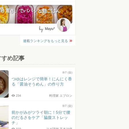
作り置き」でパパッと朝ごはん
by:
Mayu*
連載ランキングをもっと見る
すすめ記事
8/7 (金)
つゆはレンジで簡単！にんにく香
る「醤油そうめん」の作り方
234
料理家 エプロン
8/7 (金)
前かがみがツライ朝に！5分で腰
のだるさをケア「脇腹ストレッ
チ」