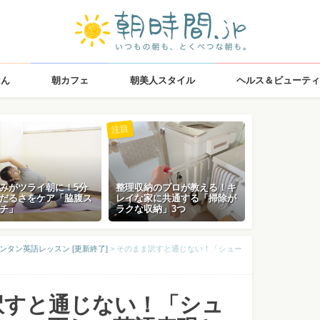
はん
朝カフェ
朝美人スタイル
ヘルス＆ビューティ
注目
みがツライ朝に！5分
整理収納のプロが教える！キ
だるさをケア「脇腹ス
レイな家に共通する「掃除が
チ」
ラクな収納」3つ
ンタン英語レッスン [更新終了]
>
そのまま訳すと通じない！「シュー
訳すと通じない！「シュ