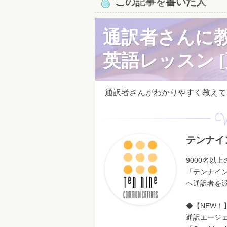
この記事を書いた人
通訳者さんに
英語レッスン [
通訳者さんがわかりやすく教えてく
W
テンナイ
9000名以
「テンナイ
へ通訳者を
◆【NEW！
通訳エージ