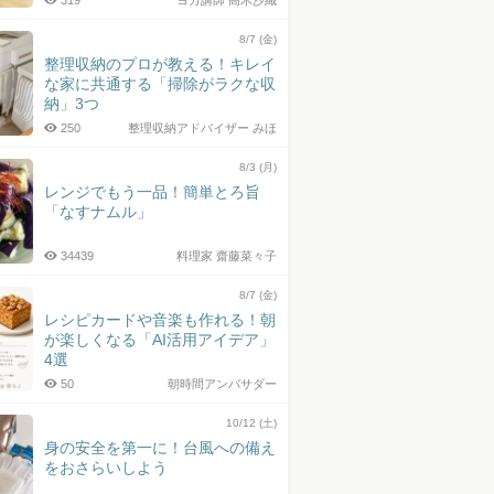
319
ヨガ講師 高木沙織
8/7 (金)
整理収納のプロが教える！キレイ
な家に共通する「掃除がラクな収
納」3つ
250
整理収納アドバイザー みほ
8/3 (月)
レンジでもう一品！簡単とろ旨
「なすナムル」
34439
料理家 齋藤菜々子
8/7 (金)
レシピカードや音楽も作れる！朝
が楽しくなる「AI活用アイデア」
4選
50
朝時間アンバサダー
10/12 (土)
身の安全を第一に！台風への備え
をおさらいしよう