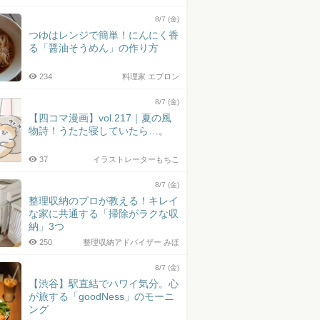
8/7 (金)
つゆはレンジで簡単！にんにく香
る「醤油そうめん」の作り方
234
料理家 エプロン
8/7 (金)
【四コマ漫画】vol.217｜夏の風
物詩！うたた寝していたら…。
37
イラストレーターもちこ
8/7 (金)
整理収納のプロが教える！キレイ
な家に共通する「掃除がラクな収
納」3つ
250
整理収納アドバイザー みほ
8/7 (金)
【渋谷】駅直結でハワイ気分。心
が旅する「goodNess」のモーニ
ング