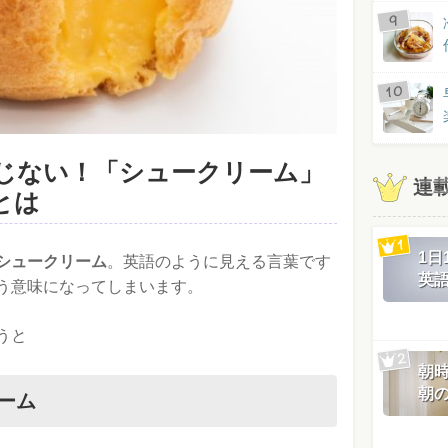
じない！「シュークリーム」
連
とは
1
シュークリーム
。英語のように見える言葉です
英
う意味になってしまいます。
うと
朝
朝
リーム