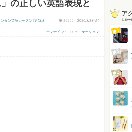
ム」の正しい英語表現と
ア
7/30
〜
ンタン英語レッスン [更新終
29256
2020/8/28(金)
テンナイン・コミュニケーション