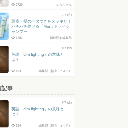
2729
なっちゃん
7/7 (月)
頭皮・髪のベタつきをスッキリ！
パチパチ弾ける「Merit ドライシ
ャンプー」
1297
朝時間.jp編集部
8/7 (金)
英語「dim lighting」の意味と
は？
194
編集部（協力：eステ）
着記事
8/7 (金)
英語「dim lighting」の意味と
は？
194
編集部（協力：eステ）