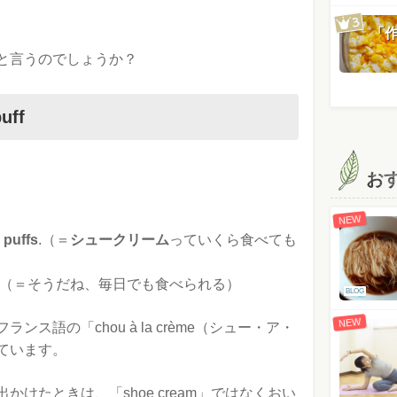
「
と言うのでしょうか？
ff
お
NEW
 puffs
.（＝
シュークリーム
っていくら食べても
every day.（＝そうだね、毎日でも食べられる）
BLOG
NEW
ス語の「chou à la crème（シュー・ア・
ています。
けたときは、「shoe cream」ではなくおい