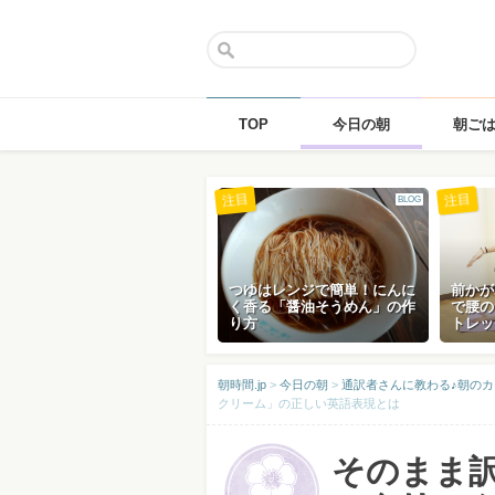
TOP
今日の朝
朝ご
Skip
注目
注目
BLOG
to
content
つゆはレンジで簡単！にんに
前かが
く香る「醤油そうめん」の作
で腰の
り方
トレッ
朝時間.jp
>
今日の朝
>
通訳者さんに教わる♪朝のカ
クリーム」の正しい英語表現とは
そのまま