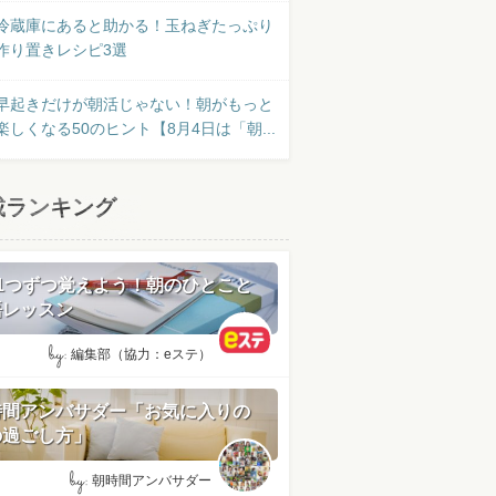
冷蔵庫にあると助かる！玉ねぎたっぷり
作り置きレシピ3選
早起きだけが朝活じゃない！朝がもっと
楽しくなる50のヒント【8月4日は「朝...
載ランキング
日1つずつ覚えよう！朝のひとこと
語レッスン
by:
編集部（協力：eステ）
時間アンバサダー「お気に入りの
の過ごし方」
by:
朝時間アンバサダー