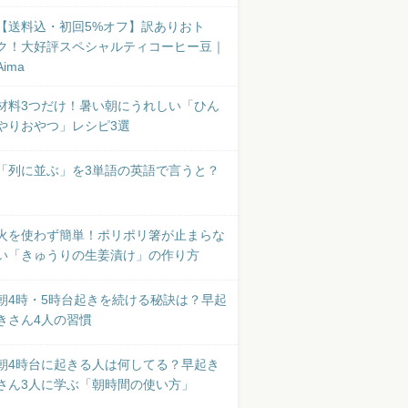
【送料込・初回5%オフ】訳ありおト
ク！大好評スペシャルティコーヒー豆｜
Aima
材料3つだけ！暑い朝にうれしい「ひん
やりおやつ」レシピ3選
「列に並ぶ」を3単語の英語で言うと？
火を使わず簡単！ポリポリ箸が止まらな
い「きゅうりの生姜漬け」の作り方
朝4時・5時台起きを続ける秘訣は？早起
きさん4人の習慣
朝4時台に起きる人は何してる？早起き
さん3人に学ぶ「朝時間の使い方」