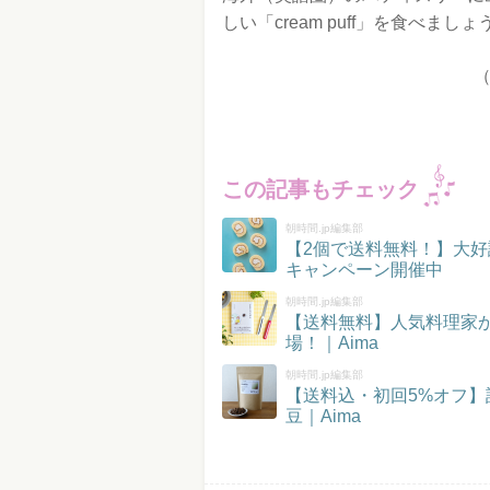
しい「cream puff」を食べましょ
この記事もチェック
朝時間.jp編集部
【2個で送料無料！】大好
キャンペーン開催中
朝時間.jp編集部
【送料無料】人気料理家
場！｜Aima
朝時間.jp編集部
【送料込・初回5%オフ
豆｜Aima