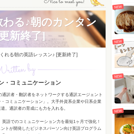
Nice to meet you!
NEW
教わる♪朝のカンタン
BLOG
更新終了]
NEW
れる朝の英語レッスン♪ [更新終了]
ritten by
NEW
ン・コミュニケーション
上の通訳者・翻訳者をネットワークする通訳エージェント
ン・コミュニケーション」。大手外資系企業や日系企業
派遣。通訳者の育成にも力を入れる。
NEW
】英語でのコミュニケーション力を最短1ヶ月で強化！
ェントが開発したビジネスパーソン向け英語プログラム