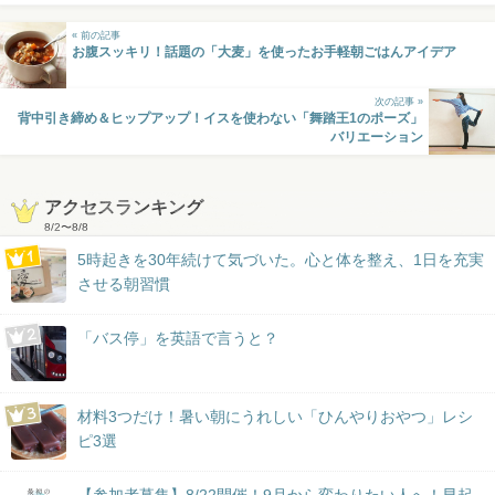
« 前の記事
お腹スッキリ！話題の「大麦」を使ったお手軽朝ごはんアイデア
次の記事 »
背中引き締め＆ヒップアップ！イスを使わない「舞踏王1のポーズ」
バリエーション
アクセスランキング
8/2
〜
8/8
5時起きを30年続けて気づいた。心と体を整え、1日を充実
させる朝習慣
「バス停」を英語で言うと？
材料3つだけ！暑い朝にうれしい「ひんやりおやつ」レシ
ピ3選