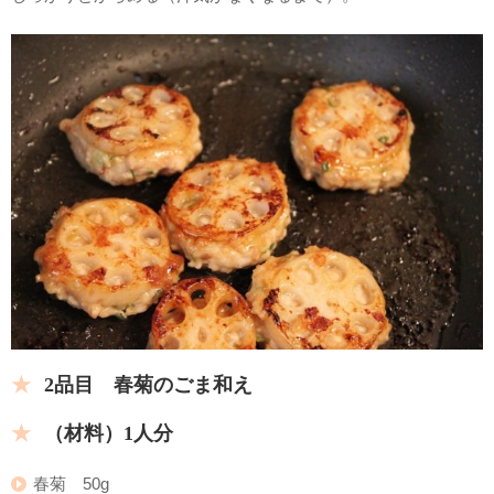
2品目 春菊のごま和え
（材料）1人分
春菊 50g