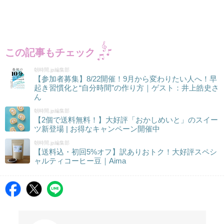
この記事もチェック
朝時間.jp編集部
【参加者募集】8/22開催！9月から変わりたい人へ！早
起き習慣化と“自分時間”の作り方｜ゲスト：井上皓史さ
ん
朝時間.jp編集部
【2個で送料無料！】大好評「おかしめいと」のスイー
ツ新登場 | お得なキャンペーン開催中
朝時間.jp編集部
【送料込・初回5%オフ】訳ありおトク！大好評スペシ
ャルティコーヒー豆｜Aima