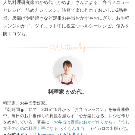
人気料理研究家のかめ代（かめよ）さんによる、弁当メニュー
とレシピ、詰め方レッスン。時短で楽に作れておいしい2品弁
当、唐揚げや卵焼きなど定番お弁当おかずやおにぎり、お手軽
レンジおかず、ダイエット中に役立つヘルシーレシピ、傷みを
防ぐコツも。
Written by
料理家 かめ代。
料理家。お弁当愛好家。
「朝時間.jp」にて、2015年5月から「お弁当レッスン」を毎週連載
中。毎日のお弁当作りの負担を減らす「心が楽になる」レシピ作り
をめざしている。著書に
「お弁当は野菜のおかず作りから」
「忙し
女子のための料理上手になる らくちん弁当」
（イカロス出版）他。
▼公式サイト
「 kameyo レシピと暮らし」