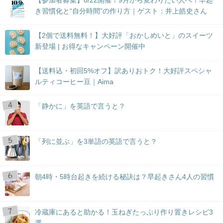
【参加者募集】8/22開催！9月から変わりたい人へ！早起
き習慣化と“自分時間”の作り方｜ゲスト：井上皓史さん
【2個で送料無料！】大好評「おかしめいと」のスイーツ
新登場 | お得なキャンペーン開催中
【送料込・初回5%オフ】訳ありおトク！大好評スペシャ
ルティコーヒー豆｜Aima
「静かに」を英語で言うと？
「列に並ぶ」を3単語の英語で言うと？
朝4時・5時台起きを続ける秘訣は？早起きさん4人の習慣
冷蔵庫にあると助かる！玉ねぎたっぷり作り置きレシピ3