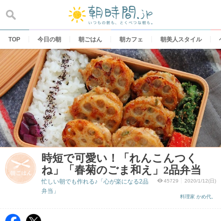
Skip
to
content
TOP
今日の朝
朝ごはん
朝カフェ
朝美人スタイル
時短で可愛い！「れんこんつく
ね」「春菊のごま和え」2品弁当
忙しい朝でも作れる♪「心が楽になる2品
45729
2020/1/12(日)
弁当」
料理家 かめ代。