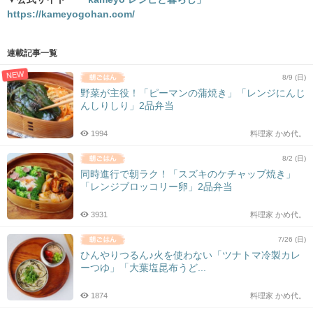
https://kameyogohan.com/
連載記事一覧
NEW
8/9 (日)
野菜が主役！「ピーマンの蒲焼き」「レンジにんじ
んしりしり」2品弁当
1994
料理家 かめ代。
8/2 (日)
同時進行で朝ラク！「スズキのケチャップ焼き」
「レンジブロッコリー卵」2品弁当
3931
料理家 かめ代。
7/26 (日)
ひんやりつるん♪火を使わない「ツナトマ冷製カレ
ーつゆ」「大葉塩昆布うど...
1874
料理家 かめ代。