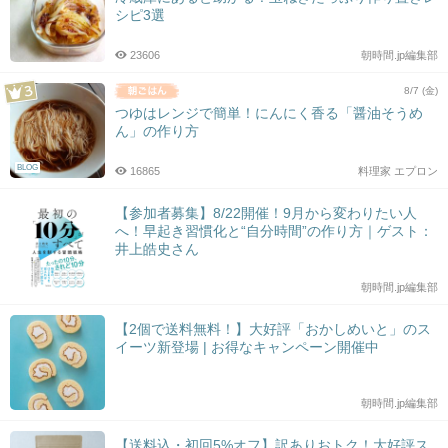
シピ3選
23606
朝時間.jp編集部
8/7 (金)
つゆはレンジで簡単！にんにく香る「醤油そうめ
ん」の作り方
BLOG
16865
料理家 エプロン
【参加者募集】8/22開催！9月から変わりたい人
へ！早起き習慣化と“自分時間”の作り方｜ゲスト：
井上皓史さん
朝時間.jp編集部
【2個で送料無料！】大好評「おかしめいと」のス
イーツ新登場 | お得なキャンペーン開催中
朝時間.jp編集部
【送料込・初回5%オフ】訳ありおトク！大好評ス