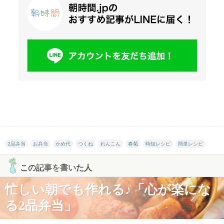
2品弁当
お弁当
かめ代
つくね
れんこん
春菊
時短レシピ
簡単レシピ
この記事を書いた人
忙しい朝でも作れる♪「心が楽にな
る2品弁当」