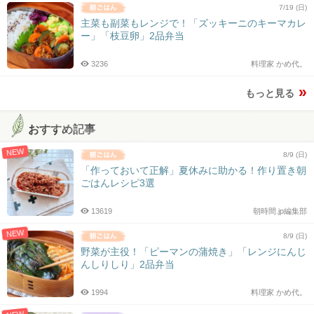
7/19 (日)
主菜も副菜もレンジで！「ズッキーニのキーマカレ
ー」「枝豆卵」2品弁当
3236
料理家 かめ代。
もっと見る
おすすめ記事
NEW
8/9 (日)
「作っておいて正解」夏休みに助かる！作り置き朝
ごはんレシピ3選
13619
朝時間.jp編集部
NEW
8/9 (日)
野菜が主役！「ピーマンの蒲焼き」「レンジにんじ
んしりしり」2品弁当
1994
料理家 かめ代。