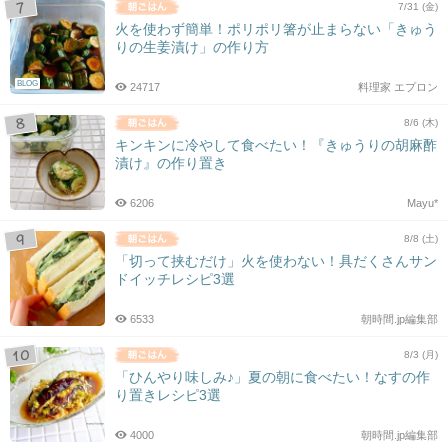
7/31 (金)
火を使わず簡単！ポリポリ箸が止まらない「きゅう
りの生姜漬け」の作り方
BLOG
24717
料理家 エプロン
8/6 (木)
キンキンに冷やして食べたい！『きゅうりの胡麻酢
漬け』の作り置き
6206
Mayu*
8/8 (土)
「切って挟むだけ」火を使わない！具だくさんサン
ドイッチレシピ3選
6533
朝時間.jp編集部
8/3 (月)
「ひんやり味しみ♪」夏の朝に食べたい！なすの作
り置きレシピ3選
4000
朝時間.jp編集部