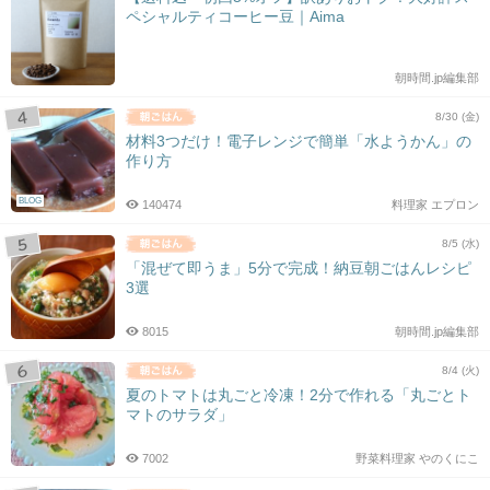
ペシャルティコーヒー豆｜Aima
朝時間.jp編集部
8/30 (金)
材料3つだけ！電子レンジで簡単「水ようかん」の
作り方
BLOG
140474
料理家 エプロン
8/5 (水)
「混ぜて即うま」5分で完成！納豆朝ごはんレシピ
3選
8015
朝時間.jp編集部
8/4 (火)
夏のトマトは丸ごと冷凍！2分で作れる「丸ごとト
マトのサラダ」
7002
野菜料理家 やのくにこ