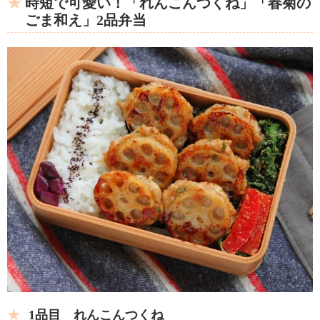
時短で可愛い！「れんこんつくね」「春菊の
ごま和え」2品弁当
1品目 れんこんつくね