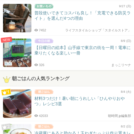
9/27 (月)
普段使いできてコスパも良し！「充電できる防災ラ
イト」を選んだ4つの理由
7452
ライフスタイルショップ「スタイルストア」
NEW
8/9 (日)
【日曜日の絵本】山手線で東京の街を一周！電車に
乗りたくなる楽しい一冊
BLOG
326
まっこリ〜ナ
朝ごはんの人気ランキング
8/4 (火)
材料3つだけ！暑い朝にうれしい「ひんやりおや
つ」レシピ3選
42033
朝時間.jp編集部
8/2 (日)
冷蔵庫にあると助かる！玉ねぎたっぷり作り置きレ