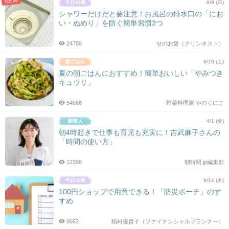
NEW
8/9 (日)
シャワーだけだと要注意！お風呂の排水口の「にお
い・ぬめり」を防ぐ簡単習慣3つ
24788
せのお愛（クリンネスト）
8/10 (土)
夏の朝ごはんにおすすめ！簡単おいしい「やみつき
キュウリ」
54988
野菜料理家 やのくにこ
4/1 (金)
朝4時起きで仕事も育児も充実に！吉武麻子さんの
「時間の使い方」
12398
朝時間.jp編集部
9/14 (木)
100円ショップで用意できる！「防災ポーチ」のす
すめ
8662
稲村優貴子（ファイナンシャルプランナー）