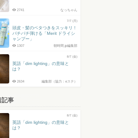
2741
なっちゃん
7/7 (月)
頭皮・髪のベタつきをスッキリ！
パチパチ弾ける「Merit ドライシ
ャンプー」
1307
朝時間.jp編集部
8/7 (金)
英語「dim lighting」の意味と
は？
2634
編集部（協力：eステ）
着記事
8/7 (金)
英語「dim lighting」の意味と
は？