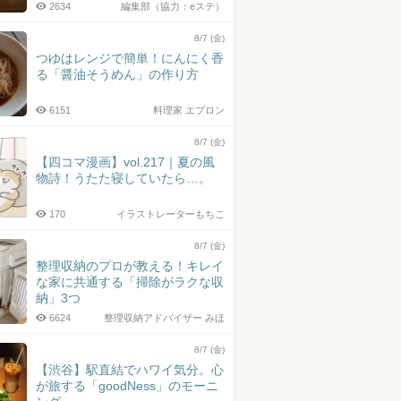
2634
編集部（協力：eステ）
8/7 (金)
つゆはレンジで簡単！にんにく香
る「醤油そうめん」の作り方
6151
料理家 エプロン
8/7 (金)
【四コマ漫画】vol.217｜夏の風
物詩！うたた寝していたら…。
170
イラストレーターもちこ
8/7 (金)
整理収納のプロが教える！キレイ
な家に共通する「掃除がラクな収
納」3つ
6624
整理収納アドバイザー みほ
8/7 (金)
【渋谷】駅直結でハワイ気分。心
が旅する「goodNess」のモーニ