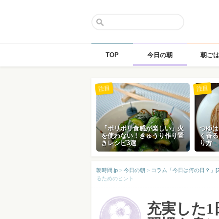
TOP
今日の朝
朝ご
Skip
注目
注目
to
content
「ポリポリ食感が楽しい」火
つゆは
を使わない！きゅうり作り置
く香る
きレシピ3選
り方
朝時間.jp
>
今日の朝
>
コラム「今日は何の日？」[2
るためのヒント
充実した1