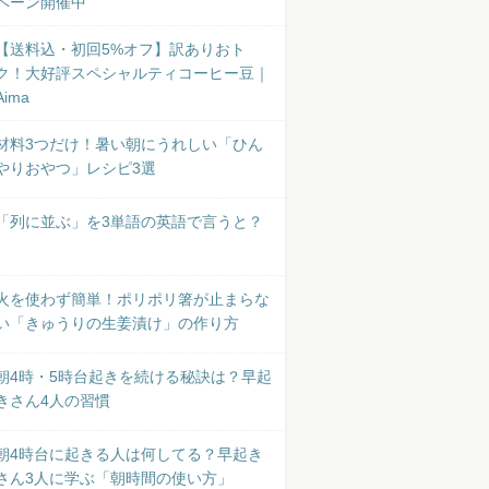
ペーン開催中
【送料込・初回5%オフ】訳ありおト
ク！大好評スペシャルティコーヒー豆｜
Aima
材料3つだけ！暑い朝にうれしい「ひん
やりおやつ」レシピ3選
「列に並ぶ」を3単語の英語で言うと？
火を使わず簡単！ポリポリ箸が止まらな
い「きゅうりの生姜漬け」の作り方
朝4時・5時台起きを続ける秘訣は？早起
きさん4人の習慣
朝4時台に起きる人は何してる？早起き
さん3人に学ぶ「朝時間の使い方」