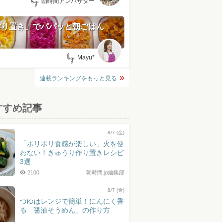
by:
朝時間アンバサダー
作り置き」でパパッと朝ごはん
by:
Mayu*
連載ランキングをもっと見る
すすめ記事
8/7 (金)
「ポリポリ食感が楽しい」火を使
わない！きゅうり作り置きレシピ
3選
2100
朝時間.jp編集部
8/7 (金)
つゆはレンジで簡単！にんにく香
る「醤油そうめん」の作り方