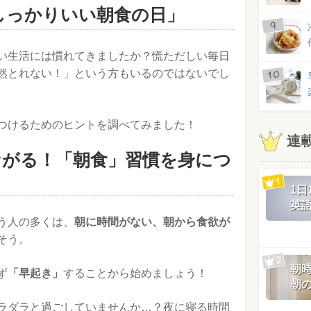
「しっかりいい朝食の日」
い生活には慣れてきましたか？慌ただしい毎日
然とれない！」という方もいるのではないでし
つけるためのヒントを調べてみました！
連
ながる！「朝食」習慣を身につ
1
英
う人の多くは、
朝に時間がない、朝から食欲が
そう。
朝
ず
「早起き」
することから始めましょう！
朝
ラダラと過ごしていませんか…？夜に寝る時間