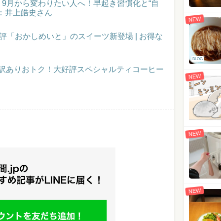
催！9月から変わりたい人へ！早起き習慣化と“自
：井上皓史さん
NEW
評「おかしめいと」のスイーツ新登場 | お得な
BLOG
】訳ありおトク！大好評スペシャルティコーヒー
NEW
NEW
NEW