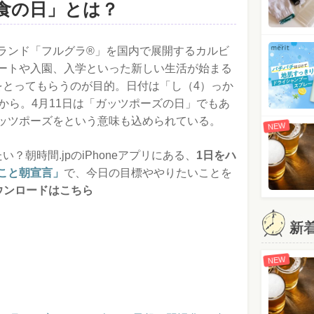
食の日」とは？
ランド「フルグラ®」を国内で展開するカルビ
ートや入園、入学といった新しい生活が始まる
をとってもらうのが目的。日付は「し（4）っか
から。4月11日は「ガッツポーズの日」でもあ
ッツポーズをという意味も込められている。
NEW
？朝時間.jpのiPhoneアプリにある、
1日をハ
こと朝宣言」
で、今日の目標ややりたいことを
ダウンロードはこちら
新
NEW