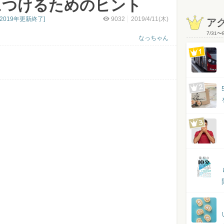
につけるためのヒント
019年更新終了]
9032
2019/4/11(木)
ア
7/31
〜
なっちゃん