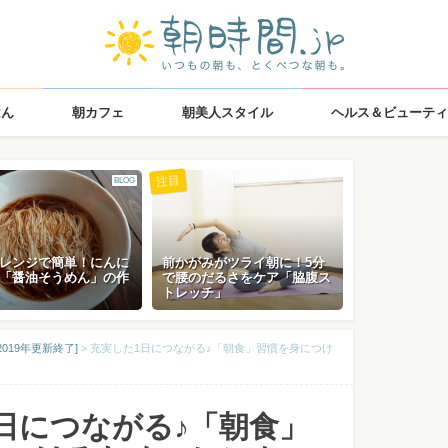
はん
朝カフェ
朝美人スタイル
ヘルス＆ビューティ
注目
BLOG
レンジで簡単！にんに
前かがみがツライ朝に！5分
「醤油そうめん」の作
で腰のだるさをケア「脇腹ス
トレッチ」
019年更新終了]
>
充実した1日につながる♪「朝食」習慣を身につけ
日につながる♪「朝食」