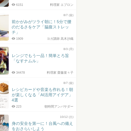
6151
料理家 エプロン
8/7 (金)
前かがみがツライ朝に！5分で腰
のだるさをケア「脇腹ストレッ
チ」
1909
ヨガ講師 高木沙織
8/3 (月)
レンジでもう一品！簡単とろ旨
「なすナムル」
34478
料理家 齋藤菜々子
8/7 (金)
レシピカードや音楽も作れる！朝
が楽しくなる「AI活用アイデア」
4選
223
朝時間アンバサダー
10/12 (土)
身の安全を第一に！台風への備え
をおさらいしよう