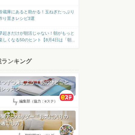
冷蔵庫にあると助かる！玉ねぎたっぷり
作り置きレシピ3選
早起きだけが朝活じゃない！朝がもっと
楽しくなる50のヒント【8月4日は「朝...
載ランキング
日1つずつ覚えよう！朝のひとこと
語レッスン
by:
編集部（協力：eステ）
時間アンバサダー「お気に入りの
の過ごし方」