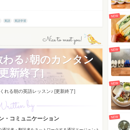
NEW
英語
英語学習
Nice to meet you!
NEW
教わる♪朝のカンタン
更新終了]
NEW
れる朝の英語レッスン♪ [更新終了]
ritten by
NEW
ン・コミュニケーション
上の通訳者・翻訳者をネットワークする通訳エージェント