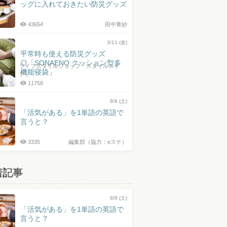
ッグに入れておきたい防災グッズ
43654
田中青紗
3/11 (金)
平常時も使える防災グッズ
◎「SONAENO クッション型多
ライフスタイルショップ「スタイルスト
機能寝袋」
ア」
11758
8/8 (土)
「活気がある」を1単語の英語で
言うと？
3335
編集部（協力：eステ）
着記事
8/8 (土)
「活気がある」を1単語の英語で
言うと？