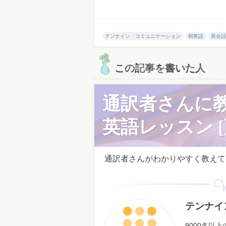
テンナイン・コミュニケーション
朝英語
英会話
この記事を書いた人
通訳者さんに
英語レッスン [
通訳者さんがわかりやすく教えてく
W
テンナイ
9000名以