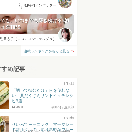
by:
朝時間アンバサダー
つでも、いつまでも輝き続ける♪朝
イクTIPS
毛登志子（コスメコンシェルジュ）
連載ランキングをもっと見る
すすめ記事
8/8 (土)
「切って挟むだけ」火を使わな
い！具だくさんサンドイッチレシ
ピ3選
4081
朝時間.jp編集部
8/8 (土)
せいろでモーニング！マーマレー
ド醤油タレの「彩り温野菜プレー
サヤ（せいろ料理インフルエンサー/栄養