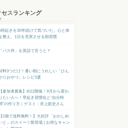
クセスランキング
7
5時起きを30年続けて気づいた。心と体
を整え、1日を充実させる朝習慣
「バス停」を英語で言うと？
材料3つだけ！暑い朝にうれしい「ひん
やりおやつ」レシピ3選
【参加者募集】8/22開催！9月から変わ
りたい人へ！早起き習慣化と“自分時
間”の作り方｜ゲスト：井上皓史さん
【2個で送料無料！】大好評「おかしめ
いと」のスイーツ新登場 | お得なキャン