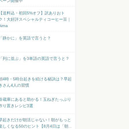
ペーン開催中
【送料込・初回5%オフ】訳ありおト
ク！大好評スペシャルティコーヒー豆｜
Aima
「静かに」を英語で言うと？
「列に並ぶ」を3単語の英語で言うと？
朝4時・5時台起きを続ける秘訣は？早起
きさん4人の習慣
冷蔵庫にあると助かる！玉ねぎたっぷり
作り置きレシピ3選
早起きだけが朝活じゃない！朝がもっと
楽しくなる50のヒント【8月4日は「朝...