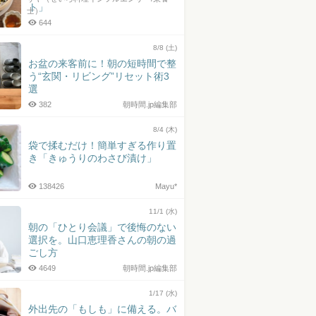
ト」
士）
644
8/8 (土)
お盆の来客前に！朝の短時間で整
う“玄関・リビング”リセット術3
選
382
朝時間.jp編集部
8/4 (木)
袋で揉むだけ！簡単すぎる作り置
き「きゅうりのわさび漬け」
138426
Mayu*
11/1 (水)
朝の「ひとり会議」で後悔のない
選択を。山口恵理香さんの朝の過
ごし方
4649
朝時間.jp編集部
1/17 (水)
外出先の「もしも」に備える。バ