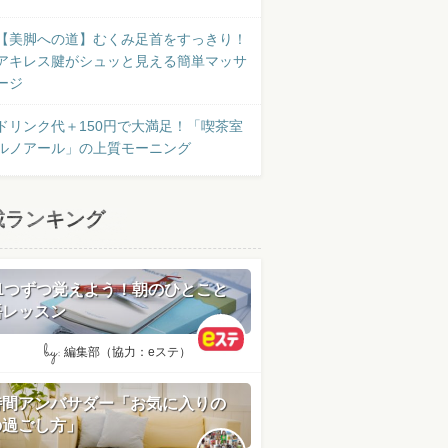
【美脚への道】むくみ足首をすっきり！
アキレス腱がシュッと見える簡単マッサ
ージ
ドリンク代＋150円で大満足！「喫茶室
ルノアール」の上質モーニング
載ランキング
日1つずつ覚えよう！朝のひとこと
語レッスン
by:
編集部（協力：eステ）
時間アンバサダー「お気に入りの
の過ごし方」