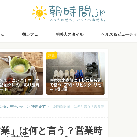
はん
朝カフェ
朝美人スタイル
ヘルス＆ビューティ
注目
でモーニング！マーマ
お盆の来客前に！朝の短時間
醤油タレの「彩り温野
で整う“玄関・リビング”リセ
ート」
ット術3選
ンタン英語レッスン [更新終了]
>
「24時間営業」は何と言う？営業時
営業」は何と言う？営業時