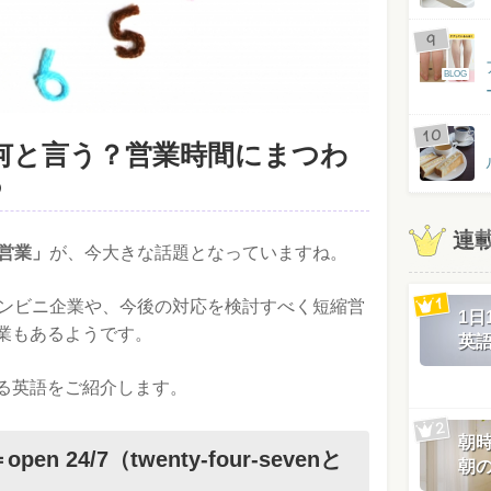
BLOG
は何と言う？営業時間にまつわ
つ
連
間営業」
が、今大きな話題となっていますね。
コンビニ企業や、今後の対応を検討すべく短縮営
1
業もあるようです。
英
る英語をご紹介します。
朝
 24/7（twenty-four-sevenと
朝