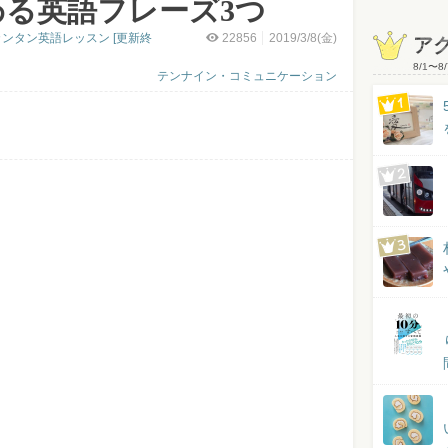
わる英語フレーズ3つ
ンタン英語レッスン [更新終
22856
2019/3/8(金)
ア
8/1
〜
8/
テンナイン・コミュニケーション