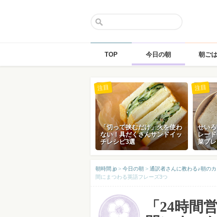
TOP
今日の朝
朝ご
Skip
注目
注目
to
content
「切って挟むだけ」火を使わ
せいろ
ない！具だくさんサンドイッ
レード
チレシピ3選
菜プレ
朝時間.jp
>
今日の朝
>
通訳者さんに教わる♪朝のカ
間にまつわる英語フレーズ3つ
「24時間