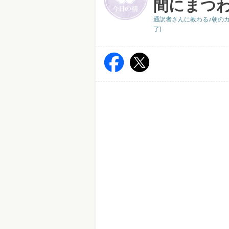
間にまつ
通訳者さんに教わる♪朝のカ
了]