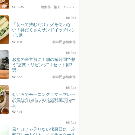
3335
編集部（協力：eステ）
8/8 (土)
「切って挟むだけ」火を使わな
い！具だくさんサンドイッチレシ
ピ3選
4081
朝時間.jp編集部
8/8 (土)
お盆の来客前に！朝の短時間で整
う“玄関・リビング”リセット術3
選
382
朝時間.jp編集部
8/8 (土)
せいろでモーニング！マーマレー
ド醤油タレの「彩り温野菜プレー
サヤ（せいろ料理インフルエンサー/栄養
ト」
士）
644
8/8 (土)
風だけじゃ足りない猛暑日に！冷
却プレート付き「ペルチェクール