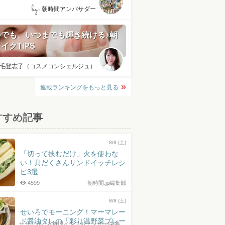
by:
朝時間アンバサダー
つでも、いつまでも輝き続ける♪朝
イクTIPS
毛登志子（コスメコンシェルジュ）
連載ランキングをもっと見る
すすめ記事
8/8 (土)
「切って挟むだけ」火を使わな
い！具だくさんサンドイッチレシ
ピ3選
4599
朝時間.jp編集部
8/8 (土)
せいろでモーニング！マーマレー
ド醤油タレの「彩り温野菜プレー
サヤ（せいろ料理インフルエンサー/栄養