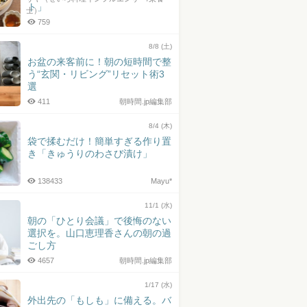
ト」
士）
759
8/8 (土)
お盆の来客前に！朝の短時間で整
う“玄関・リビング”リセット術3
選
411
朝時間.jp編集部
8/4 (木)
袋で揉むだけ！簡単すぎる作り置
き「きゅうりのわさび漬け」
138433
Mayu*
11/1 (水)
朝の「ひとり会議」で後悔のない
選択を。山口恵理香さんの朝の過
ごし方
4657
朝時間.jp編集部
1/17 (水)
外出先の「もしも」に備える。バ