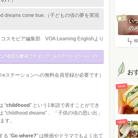
ildhood dreams come true.（子どもの頃の夢を実現
い
のメ
コスモピア編集部 VOA Learning Englishより
by:
稲
この会話を動画でチェック（eステーションへ） >>
お
※eステーションへの無料会員登録が必要です）
NEW
 “
childhood
” という1単語で表すことができ
hildhood dreams” 、「子供の頃の思い出」
なります。
NEW
る “
Go where?
” は映画やドラマでもよく出て