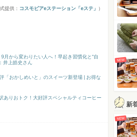
式提供：
コスモピアeステーション「eステ」
）
催！9月から変わりたい人へ！早起き習慣化と“自
NEW
：井上皓史さん
評「おかしめいと」のスイーツ新登場 | お得な
】訳ありおトク！大好評スペシャルティコーヒー
新
NEW