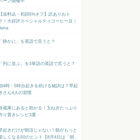
ペーン開催中
【送料込・初回5%オフ】訳ありおト
ク！大好評スペシャルティコーヒー豆｜
Aima
「静かに」を英語で言うと？
「列に並ぶ」を3単語の英語で言うと？
朝4時・5時台起きを続ける秘訣は？早起
きさん4人の習慣
冷蔵庫にあると助かる！玉ねぎたっぷり
作り置きレシピ3選
早起きだけが朝活じゃない！朝がもっと
楽しくなる50のヒント【8月4日は「朝...