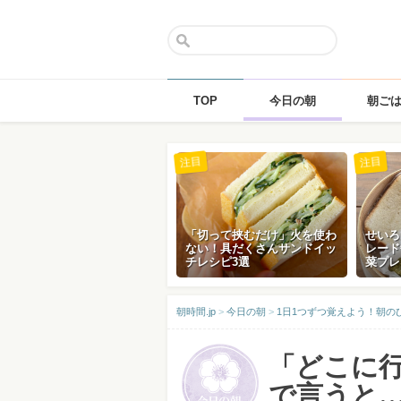
TOP
今日の朝
朝ご
Skip
注目
注目
to
content
「切って挟むだけ」火を使わ
せいろ
ない！具だくさんサンドイッ
レード
チレシピ3選
菜プレ
朝時間.jp
>
今日の朝
>
1日1つずつ覚えよう！朝の
「どこに行
で言うと