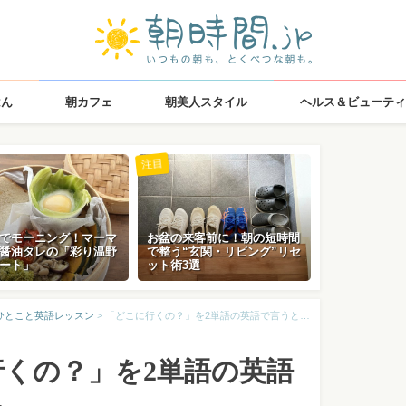
はん
朝カフェ
朝美人スタイル
ヘルス＆ビューティ
注目
でモーニング！マーマ
お盆の来客前に！朝の短時間
醤油タレの「彩り温野
で整う“玄関・リビング”リセ
ート」
ット術3選
ひとこと英語レッスン
>
「どこに行くの？」を2単語の英語で言うと…
くの？」を2単語の英語
…