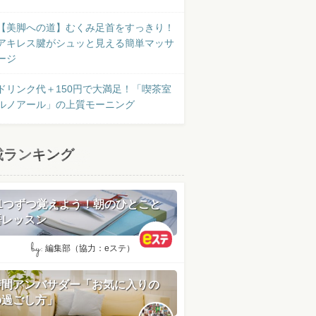
【美脚への道】むくみ足首をすっきり！
アキレス腱がシュッと見える簡単マッサ
ージ
ドリンク代＋150円で大満足！「喫茶室
ルノアール」の上質モーニング
載ランキング
日1つずつ覚えよう！朝のひとこと
語レッスン
by:
編集部（協力：eステ）
時間アンバサダー「お気に入りの
の過ごし方」