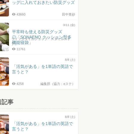
ッグに入れておきたい防災グッズ
43660
田中青紗
3/11 (金)
平常時も使える防災グッズ
◎「SONAENO クッション型多
ライフスタイルショップ「スタイルスト
機能寝袋」
ア」
11761
8/8 (土)
「活気がある」を1単語の英語で
言うと？
4258
編集部（協力：eステ）
着記事
8/8 (土)
「活気がある」を1単語の英語で
言うと？