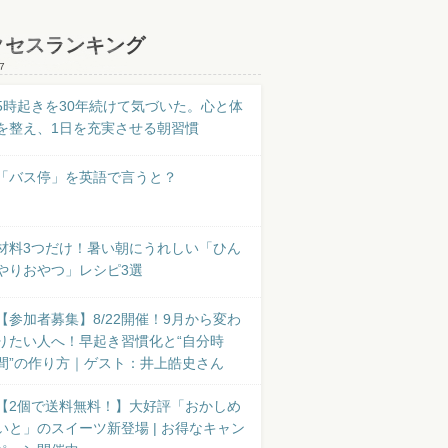
クセスランキング
7
5時起きを30年続けて気づいた。心と体
を整え、1日を充実させる朝習慣
「バス停」を英語で言うと？
材料3つだけ！暑い朝にうれしい「ひん
やりおやつ」レシピ3選
【参加者募集】8/22開催！9月から変わ
りたい人へ！早起き習慣化と“自分時
間”の作り方｜ゲスト：井上皓史さん
【2個で送料無料！】大好評「おかしめ
いと」のスイーツ新登場 | お得なキャン