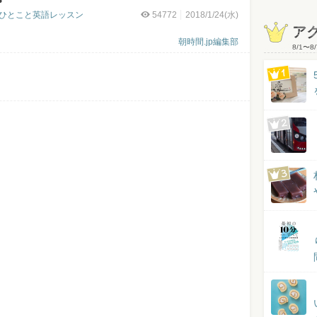
のひとこと英語レッスン
54772
2018/1/24(水)
ア
朝時間.jp編集部
8/1
〜
8/