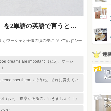
BLOG
」を2単語の英語で言うと…
ナがマーシャと子供の頃の夢について話すシー
連
hood
dreams are important.（ねえ、マーシ
よ）
1
英
s good to remember them.（そうね。それに覚えてい
ea. Let’s go!（ねえ、提案があるの。行きましょう！）
朝
朝
くの？
）