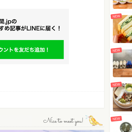
NEW
NEW
NEW
Nice to meet you!
NEW