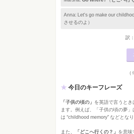
Anna: Let’s go make our ch
させるのよ）
訳：
（
今日のキーフレーズ
「子供の頃の」
を英語で言うときは
ます。例えば、「子供の頃の夢」は “c
は “childhood memory” などと
また、
「どこへ行くの？」
を意味す