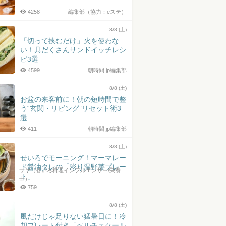
4258
編集部（協力：eステ）
8/8 (土)
「切って挟むだけ」火を使わな
い！具だくさんサンドイッチレシ
ピ3選
4599
朝時間.jp編集部
8/8 (土)
お盆の来客前に！朝の短時間で整
う“玄関・リビング”リセット術3
選
411
朝時間.jp編集部
8/8 (土)
せいろでモーニング！マーマレー
ド醤油タレの「彩り温野菜プレー
サヤ（せいろ料理インフルエンサー/栄養
ト」
士）
759
8/8 (土)
風だけじゃ足りない猛暑日に！冷
却プレート付き「ペルチェクール