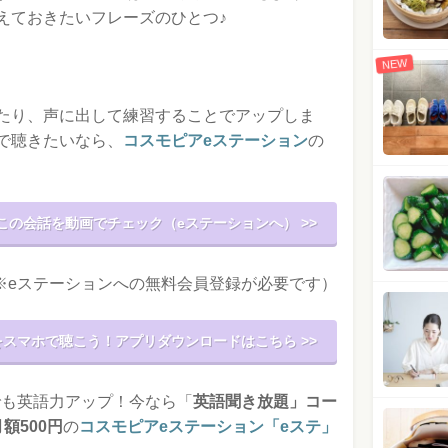
えておきたいフレーズのひとつ♪
NEW
たり、声に出して練習することでアップしま
で聴きたいなら、
コスモピアeステーション
の
この会話を動画でチェック（eステーションへ） >>
※eステーションへの無料会員登録が必要です）
スマホで聴こう！アプリダウンロードはこちら >>
でも英語力アップ！今なら「
英語聞き放題」コー
額500円
の
コスモピアeステーション「eステ」