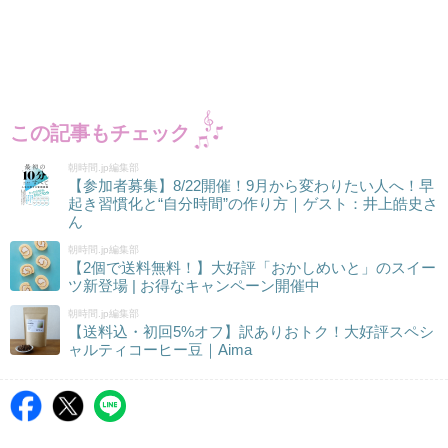
この記事もチェック
朝時間.jp編集部
【参加者募集】8/22開催！9月から変わりたい人へ！早
起き習慣化と“自分時間”の作り方｜ゲスト：井上皓史さ
ん
朝時間.jp編集部
【2個で送料無料！】大好評「おかしめいと」のスイー
ツ新登場 | お得なキャンペーン開催中
朝時間.jp編集部
【送料込・初回5%オフ】訳ありおトク！大好評スペシ
ャルティコーヒー豆｜Aima