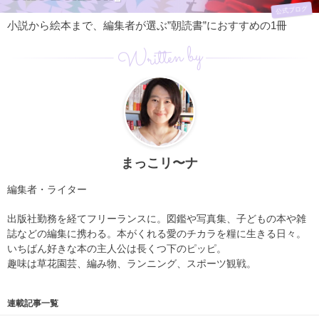
公式ブログ
小説から絵本まで、編集者が選ぶ”朝読書”におすすめの1冊
Written by
まっこリ〜ナ
編集者・ライター
出版社勤務を経てフリーランスに。図鑑や写真集、子どもの本や雑
誌などの編集に携わる。本がくれる愛のチカラを糧に生きる日々。
いちばん好きな本の主人公は長くつ下のピッピ。
趣味は草花園芸、編み物、ランニング、スポーツ観戦。
連載記事一覧