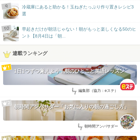
冷蔵庫にあると助かる！玉ねぎたっぷり作り置きレシピ3
選
早起きだけが朝活じゃない！朝がもっと楽しくなる50のヒ
ント【8月4日は「朝...
連載ランキング
1日1つずつ覚えよう！朝のひとこと英語レッスン
by:
編集部（協力：eステ）
朝時間アンバサダー「お気に入りの朝の過ごし方」
by:
朝時間アンバサダー