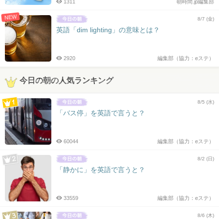
1311
朝時間.jp編集部
NEW
8/7 (金)
英語「dim lighting」の意味とは？
2920
編集部（協力：eステ）
今日の朝の人気ランキング
8/5 (水)
「バス停」を英語で言うと？
60044
編集部（協力：eステ）
8/2 (日)
「静かに」を英語で言うと？
33559
編集部（協力：eステ）
8/6 (木)