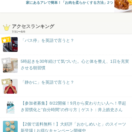
家にあるアレで簡単！「お肉を柔らかくする方法」2つ
アクセスランキング
7/31
〜
8/6
「バス停」を英語で言うと？
5時起きを30年続けて気づいた。心と体を整え、1日を充実
させる朝習慣
「静かに」を英語で言うと？
【参加者募集】8/22開催！9月から変わりたい人へ！早起
き習慣化と“自分時間”の作り方｜ゲスト：井上皓史さん
【2個で送料無料！】大好評「おかしめいと」のスイーツ
新登場 | お得なキャンペーン開催中