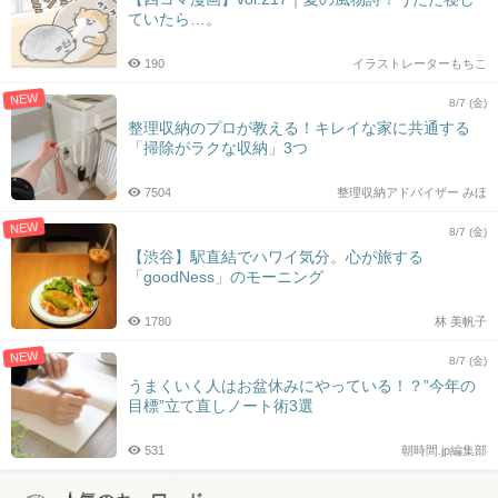
ていたら…。
190
イラストレーターもちこ
NEW
8/7 (金)
整理収納のプロが教える！キレイな家に共通する
「掃除がラクな収納」3つ
7504
整理収納アドバイザー みほ
NEW
8/7 (金)
【渋谷】駅直結でハワイ気分。心が旅する
「goodNess」のモーニング
1780
林 美帆子
NEW
8/7 (金)
うまくいく人はお盆休みにやっている！？”今年の
目標”立て直しノート術3選
531
朝時間.jp編集部