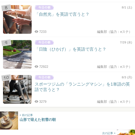
8/1 (土)
「自然光」を英語で言うと？
7233
編集部（協力：eステ）
7/29 (水)
「日陰（ひかげ）」を英語で言うと？
72922
編集部（協力：eステ）
8/3 (月)
スポーツジムの「ランニングマシン」を1単語の英
語で言うと？
3279
編集部（協力：eステ）
« 前の記事
山形で迎えた初雪の朝
次の記事 »