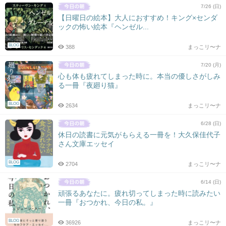
7/26 (日)
【日曜日の絵本】大人におすすめ！キング×センダ
ックの怖い絵本『ヘンゼル...
BLOG
388
まっこリ〜ナ
7/20 (月)
心も体も疲れてしまった時に。本当の優しさがしみ
る一冊『夜廻り猫』
BLOG
2634
まっこリ〜ナ
6/28 (日)
休日の読書に元気がもらえる一冊を！大久保佳代子
さん文庫エッセイ
BLOG
2704
まっこリ〜ナ
6/14 (日)
頑張るあなたに。疲れ切ってしまった時に読みたい
一冊『おつかれ、今日の私。』
BLOG
36926
まっこリ〜ナ