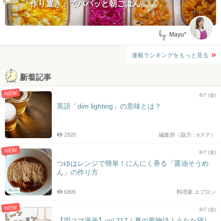
「作り置き」でパパッと朝ごはん
by:
Mayu*
連載ランキングをもっと見る
新着記事
NEW
8/7 (金)
英語「dim lighting」の意味とは？
2920
編集部（協力：eステ）
NEW
8/7 (金)
つゆはレンジで簡単！にんにく香る「醤油そうめ
ん」の作り方
BLOG
6805
料理家 エプロン
NEW
8/7 (金)
【四コマ漫画】vol.217｜夏の風物詩！うたた寝し