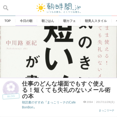
Skip
to
content
TOP
今日の朝
朝ごはん
朝カフェ
朝美人スタイル
仕事のどんな場面でもすぐ使え
る！短くても失礼のないメール術
の本
BLOG
朝読書のすすめ『まっこリ～ナのCafe
2094
2017/11/28(火)
BonBon』
まっこリ〜ナ