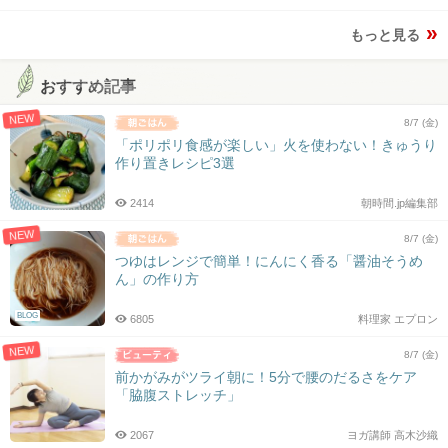
もっと見る
おすすめ記事
NEW
8/7 (金)
「ポリポリ食感が楽しい」火を使わない！きゅうり
作り置きレシピ3選
2414
朝時間.jp編集部
NEW
8/7 (金)
つゆはレンジで簡単！にんにく香る「醤油そうめ
ん」の作り方
BLOG
6805
料理家 エプロン
NEW
8/7 (金)
前かがみがツライ朝に！5分で腰のだるさをケア
「脇腹ストレッチ」
2067
ヨガ講師 高木沙織