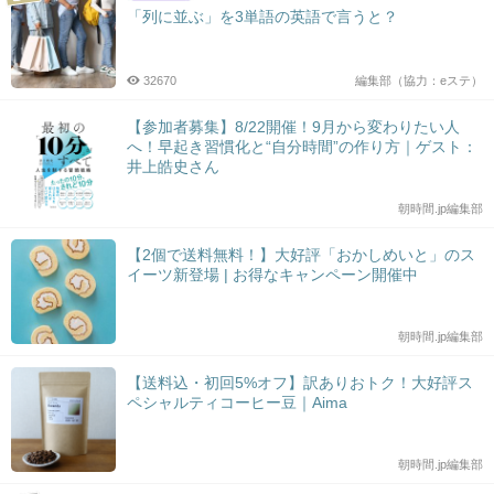
「列に並ぶ」を3単語の英語で言うと？
32670
編集部（協力：eステ）
【参加者募集】8/22開催！9月から変わりたい人
へ！早起き習慣化と“自分時間”の作り方｜ゲスト：
井上皓史さん
朝時間.jp編集部
【2個で送料無料！】大好評「おかしめいと」のス
イーツ新登場 | お得なキャンペーン開催中
朝時間.jp編集部
【送料込・初回5%オフ】訳ありおトク！大好評ス
ペシャルティコーヒー豆｜Aima
朝時間.jp編集部