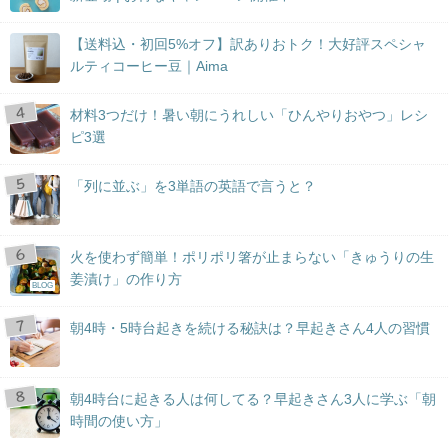
【送料込・初回5%オフ】訳ありおトク！大好評スペシャ
ルティコーヒー豆｜Aima
材料3つだけ！暑い朝にうれしい「ひんやりおやつ」レシ
ピ3選
「列に並ぶ」を3単語の英語で言うと？
火を使わず簡単！ポリポリ箸が止まらない「きゅうりの生
姜漬け」の作り方
BLOG
朝4時・5時台起きを続ける秘訣は？早起きさん4人の習慣
朝4時台に起きる人は何してる？早起きさん3人に学ぶ「朝
時間の使い方」