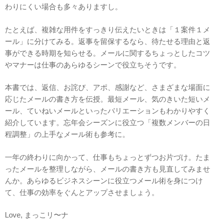
わりにくい場合も多々ありますし。
たとえば、複雑な用件をすっきり伝えたいときは「１案件１メ
ール」に分けてみる。返事を留保するなら、待たせる理由と返
事ができる時期を知らせる。メールに関するちょっとしたコツ
やマナーは仕事のあらゆるシーンで役立ちそうです。
本書では、返信、お詫び、アポ、感謝など、さまざまな場面に
応じたメールの書き方を伝授。最短メール、気のきいた短いメ
ール、ていねいメールといったバリエーションもわかりやすく
紹介しています。忘年会シーズンに役立つ「複数メンバーの日
程調整」の上手なメール術も参考に。
一年の終わりに向かって、仕事もちょっとずつお片づけ。たま
ったメールを整理しながら、メールの書き方も見直してみませ
んか。あらゆるビジネスシーンに役立つメール術を身につけ
て、仕事の効率をぐんとアップさせましょう。
Love, まっこリ〜ナ