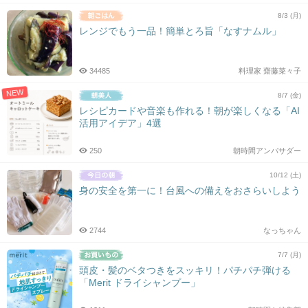
8/3 (月)
レンジでもう一品！簡単とろ旨「なすナムル」
34485
料理家 齋藤菜々子
NEW
8/7 (金)
レシピカードや音楽も作れる！朝が楽しくなる「AI
活用アイデア」4選
250
朝時間アンバサダー
10/12 (土)
身の安全を第一に！台風への備えをおさらいしよう
2744
なっちゃん
7/7 (月)
頭皮・髪のベタつきをスッキリ！パチパチ弾ける
「Merit ドライシャンプー」