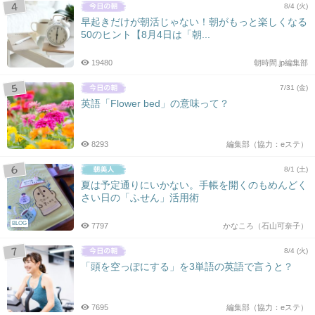
8/4 (火)
早起きだけが朝活じゃない！朝がもっと楽しくなる
50のヒント【8月4日は「朝...
19480
朝時間.jp編集部
7/31 (金)
英語「Flower bed」の意味って？
8293
編集部（協力：eステ）
8/1 (土)
夏は予定通りにいかない。手帳を開くのもめんどく
さい日の「ふせん」活用術
BLOG
7797
かなころ（石山可奈子）
8/4 (火)
「頭を空っぽにする」を3単語の英語で言うと？
7695
編集部（協力：eステ）