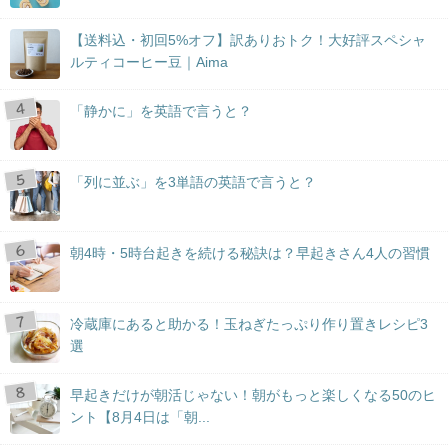
【送料込・初回5%オフ】訳ありおトク！大好評スペシャ
ルティコーヒー豆｜Aima
「静かに」を英語で言うと？
「列に並ぶ」を3単語の英語で言うと？
朝4時・5時台起きを続ける秘訣は？早起きさん4人の習慣
冷蔵庫にあると助かる！玉ねぎたっぷり作り置きレシピ3
選
早起きだけが朝活じゃない！朝がもっと楽しくなる50のヒ
ント【8月4日は「朝...