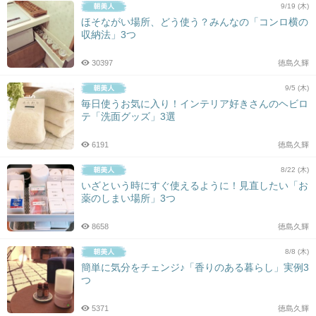
9/19 (木)
ほそながい場所、どう使う？みんなの「コンロ横の
収納法」3つ
30397
徳島久輝
9/5 (木)
毎日使うお気に入り！インテリア好きさんのヘビロ
テ「洗面グッズ」3選
6191
徳島久輝
8/22 (木)
いざという時にすぐ使えるように！見直したい「お
薬のしまい場所」3つ
8658
徳島久輝
8/8 (木)
簡単に気分をチェンジ♪「香りのある暮らし」実例3
つ
5371
徳島久輝