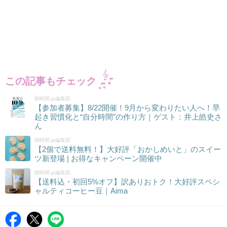
この記事もチェック
朝時間.jp編集部
【参加者募集】8/22開催！9月から変わりたい人へ！早
起き習慣化と“自分時間”の作り方｜ゲスト：井上皓史さ
ん
朝時間.jp編集部
【2個で送料無料！】大好評「おかしめいと」のスイー
ツ新登場 | お得なキャンペーン開催中
朝時間.jp編集部
【送料込・初回5%オフ】訳ありおトク！大好評スペシ
ャルティコーヒー豆｜Aima