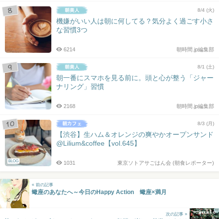
8/4 (火)
機嫌がいい人は朝に何してる？気分よく過ごす小さ
な習慣3つ
6214
朝時間.jp編集部
8/1 (土)
朝一番にスマホを見る前に。頭と心が整う「ジャー
ナリング」習慣
2168
朝時間.jp編集部
8/3 (月)
【渋谷】生ハム＆オレンジの爽やかオープンサンド
@Lilium&coffee【vol.645】
BLOG
1031
東京ソトアサごはん会 (朝食レポーター)
« 前の記事
蠍座のあなたへ～今日のHappy Action 蠍座×満月
次の記事 »