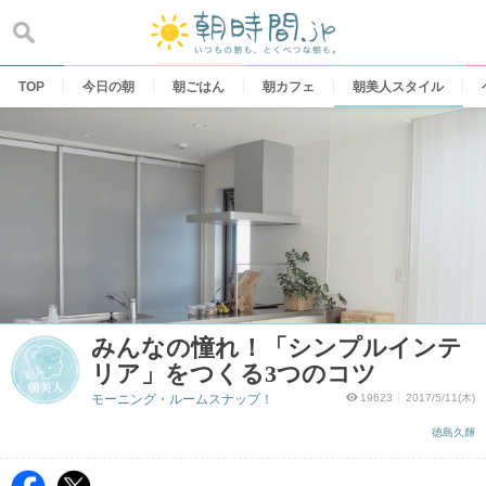
Skip
to
content
TOP
今日の朝
朝ごはん
朝カフェ
朝美人スタイル
みんなの憧れ！「シンプルインテ
リア」をつくる3つのコツ
モーニング・ルームスナップ！
19623
2017/5/11(木)
徳島久輝