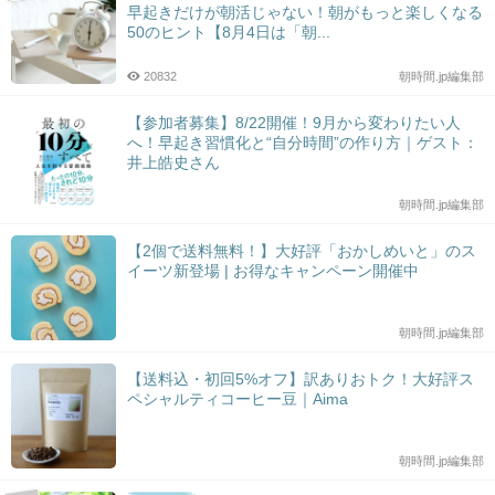
早起きだけが朝活じゃない！朝がもっと楽しくなる
50のヒント【8月4日は「朝...
20832
朝時間.jp編集部
【参加者募集】8/22開催！9月から変わりたい人
へ！早起き習慣化と“自分時間”の作り方｜ゲスト：
井上皓史さん
朝時間.jp編集部
【2個で送料無料！】大好評「おかしめいと」のス
イーツ新登場 | お得なキャンペーン開催中
朝時間.jp編集部
【送料込・初回5%オフ】訳ありおトク！大好評ス
ペシャルティコーヒー豆｜Aima
朝時間.jp編集部