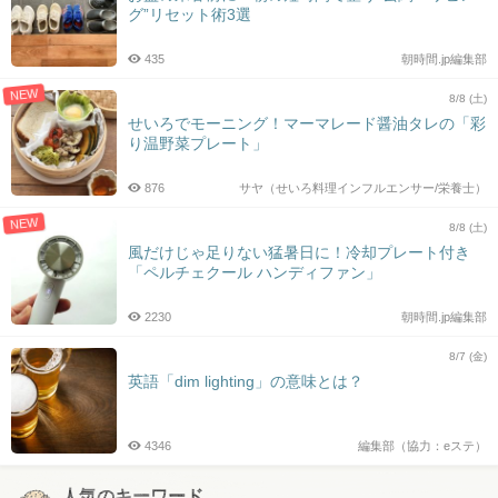
グ”リセット術3選
435
朝時間.jp編集部
NEW
8/8 (土)
せいろでモーニング！マーマレード醤油タレの「彩
り温野菜プレート」
876
サヤ（せいろ料理インフルエンサー/栄養士）
NEW
8/8 (土)
風だけじゃ足りない猛暑日に！冷却プレート付き
「ペルチェクール ハンディファン」
2230
朝時間.jp編集部
8/7 (金)
英語「dim lighting」の意味とは？
4346
編集部（協力：eステ）
人気のキーワード