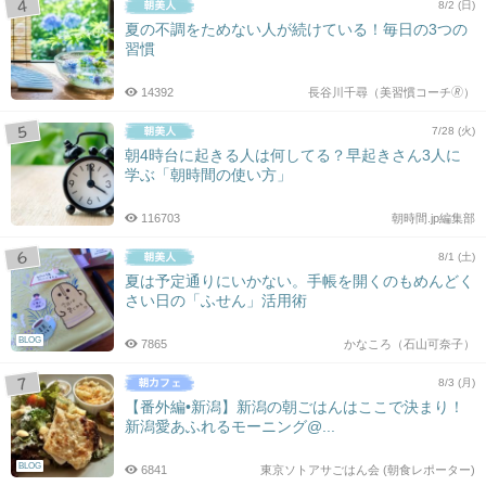
8/2 (日)
夏の不調をためない人が続けている！毎日の3つの
習慣
14392
長谷川千尋（美習慣コーチ🄬）
7/28 (火)
朝4時台に起きる人は何してる？早起きさん3人に
学ぶ「朝時間の使い方」
116703
朝時間.jp編集部
8/1 (土)
夏は予定通りにいかない。手帳を開くのもめんどく
さい日の「ふせん」活用術
BLOG
7865
かなころ（石山可奈子）
8/3 (月)
【番外編•新潟】新潟の朝ごはんはここで決まり！
新潟愛あふれるモーニング@...
BLOG
6841
東京ソトアサごはん会 (朝食レポーター)