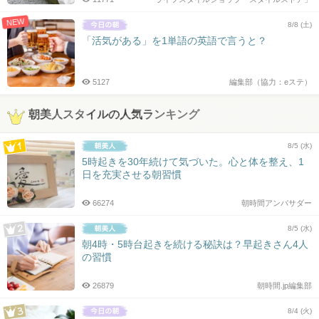
NEW
8/8 (土)
「活気がある」を1単語の英語で言うと？
5127
編集部（協力：eステ）
朝美人スタイルの人気ランキング
8/5 (水)
5時起きを30年続けて気づいた。心と体を整え、1
日を充実させる朝習慣
66274
朝時間アンバサダー
8/5 (水)
朝4時・5時台起きを続ける秘訣は？早起きさん4人
の習慣
26879
朝時間.jp編集部
8/4 (火)