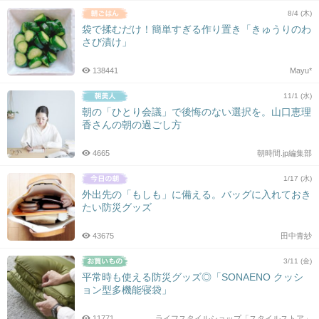
8/4 (木)
袋で揉むだけ！簡単すぎる作り置き「きゅうりのわ
さび漬け」
138441
Mayu*
11/1 (水)
朝の「ひとり会議」で後悔のない選択を。山口恵理
香さんの朝の過ごし方
4665
朝時間.jp編集部
1/17 (水)
外出先の「もしも」に備える。バッグに入れておき
たい防災グッズ
43675
田中青紗
3/11 (金)
平常時も使える防災グッズ◎「SONAENO クッシ
ョン型多機能寝袋」
11771
ライフスタイルショップ「スタイルストア」