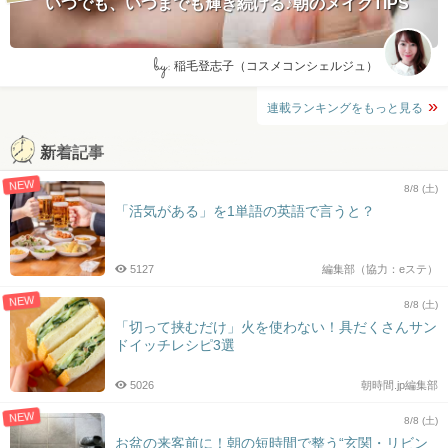
いつでも、いつまでも輝き続ける♪朝のメイクTIPS
by:
稲毛登志子（コスメコンシェルジュ）
連載ランキングをもっと見る
新着記事
NEW
8/8 (土)
「活気がある」を1単語の英語で言うと？
5127
編集部（協力：eステ）
NEW
8/8 (土)
「切って挟むだけ」火を使わない！具だくさんサン
ドイッチレシピ3選
5026
朝時間.jp編集部
NEW
8/8 (土)
お盆の来客前に！朝の短時間で整う“玄関・リビン