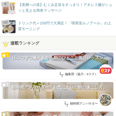
【美脚への道】むくみ足首をすっきり！アキレス腱がシュ
ッと見える簡単マッサージ
BLOG
ドリンク代＋150円で大満足！「喫茶室ルノアール」の上
質モーニング
連載ランキング
1日1つずつ覚えよう！朝のひとこと英語レッスン
by:
編集部（協力：eステ）
朝時間アンバサダー「お気に入りの朝の過ごし方」
by:
朝時間アンバサダー