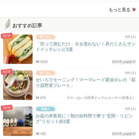
もっと見る
おすすめ記事
NEW
8/8 (土)
「切って挟むだけ」火を使わない！具だくさんサン
ドイッチレシピ3選
5026
朝時間.jp編集部
NEW
8/8 (土)
せいろでモーニング！マーマレード醤油タレの「彩
り温野菜プレート」
876
サヤ（せいろ料理インフルエンサー/栄養士）
NEW
8/8 (土)
お盆の来客前に！朝の短時間で整う“玄関・リビン
グ”リセット術3選
435
朝時間.jp編集部