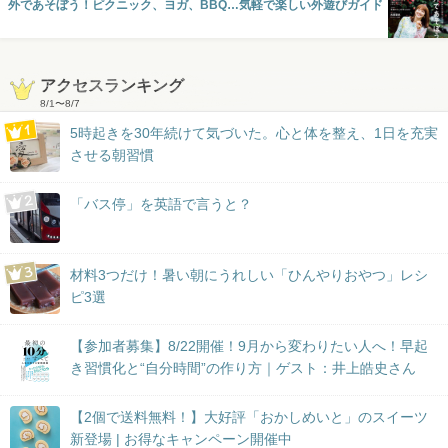
外であそぼう！ピクニック、ヨガ、BBQ…気軽で楽しい外遊びガイド
アクセスランキング
8/1
〜
8/7
5時起きを30年続けて気づいた。心と体を整え、1日を充実
させる朝習慣
「バス停」を英語で言うと？
材料3つだけ！暑い朝にうれしい「ひんやりおやつ」レシ
ピ3選
【参加者募集】8/22開催！9月から変わりたい人へ！早起
き習慣化と“自分時間”の作り方｜ゲスト：井上皓史さん
【2個で送料無料！】大好評「おかしめいと」のスイーツ
新登場 | お得なキャンペーン開催中