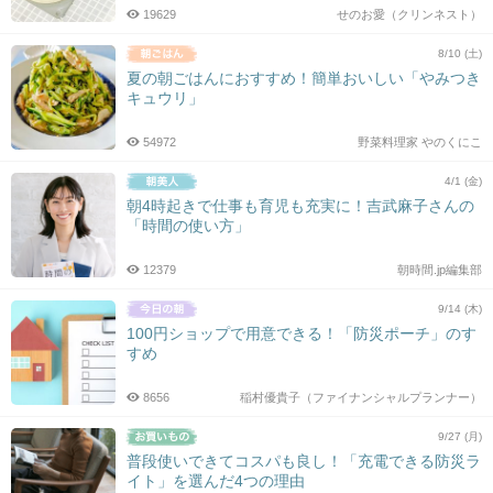
19629
せのお愛（クリンネスト）
8/10 (土)
夏の朝ごはんにおすすめ！簡単おいしい「やみつき
キュウリ」
54972
野菜料理家 やのくにこ
4/1 (金)
朝4時起きで仕事も育児も充実に！吉武麻子さんの
「時間の使い方」
12379
朝時間.jp編集部
9/14 (木)
100円ショップで用意できる！「防災ポーチ」のす
すめ
8656
稲村優貴子（ファイナンシャルプランナー）
9/27 (月)
普段使いできてコスパも良し！「充電できる防災ラ
イト」を選んだ4つの理由