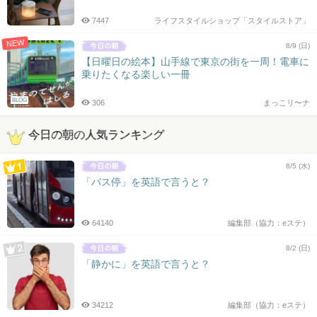
7447
ライフスタイルショップ「スタイルストア」
NEW
8/9 (日)
【日曜日の絵本】山手線で東京の街を一周！電車に
乗りたくなる楽しい一冊
BLOG
306
まっこリ〜ナ
今日の朝の人気ランキング
8/5 (水)
「バス停」を英語で言うと？
64140
編集部（協力：eステ）
8/2 (日)
「静かに」を英語で言うと？
34212
編集部（協力：eステ）