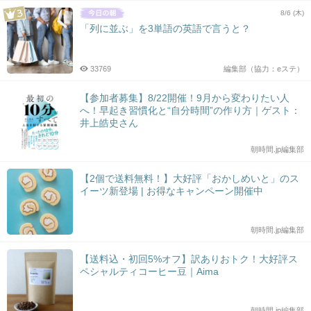
8/6 (木)
「列に並ぶ」を3単語の英語で言うと？
33769
編集部（協力：eステ）
【参加者募集】8/22開催！9月から変わりたい人
へ！早起き習慣化と“自分時間”の作り方｜ゲスト：
井上皓史さん
朝時間.jp編集部
【2個で送料無料！】大好評「おかしめいと」のス
イーツ新登場 | お得なキャンペーン開催中
朝時間.jp編集部
【送料込・初回5%オフ】訳ありおトク！大好評ス
ペシャルティコーヒー豆｜Aima
朝時間.jp編集部