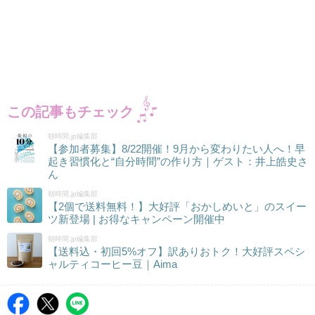
この記事もチェック
朝時間.jp編集部
【参加者募集】8/22開催！9月から変わりたい人へ！早
起き習慣化と“自分時間”の作り方｜ゲスト：井上皓史さ
ん
朝時間.jp編集部
【2個で送料無料！】大好評「おかしめいと」のスイー
ツ新登場 | お得なキャンペーン開催中
朝時間.jp編集部
【送料込・初回5%オフ】訳ありおトク！大好評スペシ
ャルティコーヒー豆｜Aima