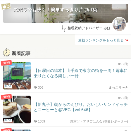
ズボラでも続く！簡単すっきり片づけ術
by:
整理収納アドバイザー みほ
連載ランキングをもっと見る
新着記事
NEW
8/9 (日)
【日曜日の絵本】山手線で東京の街を一周！電車に
乗りたくなる楽しい一冊
BLOG
306
まっこリ〜ナ
NEW
8/9 (日)
【新丸子】朝からのんびり。おいしいサンドイッチ
とコーヒーと@VEG【vol.646】
BLOG
1389
東京ソトアサごはん会 (朝食レポーター)
NEW