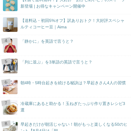
新登場 | お得なキャンペーン開催中
【送料込・初回5%オフ】訳ありおトク！大好評スペシャ
ルティコーヒー豆｜Aima
「静かに」を英語で言うと？
「列に並ぶ」を3単語の英語で言うと？
朝4時・5時台起きを続ける秘訣は？早起きさん4人の習慣
冷蔵庫にあると助かる！玉ねぎたっぷり作り置きレシピ3
選
早起きだけが朝活じゃない！朝がもっと楽しくなる50のヒ
ント【8月4日は「朝...