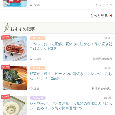
BLOG
2708
まっこリ〜ナ
もっと見る
おすすめ記事
NEW
8/9 (日)
「作っておいて正解」夏休みに助かる！作り置き朝
ごはんレシピ3選
12103
朝時間.jp編集部
NEW
8/9 (日)
野菜が主役！「ピーマンの蒲焼き」「レンジにんじ
んしりしり」2品弁当
1818
料理家 かめ代。
NEW
8/9 (日)
シャワーだけだと要注意！お風呂の排水口の「にお
い・ぬめり」を防ぐ簡単習慣3つ