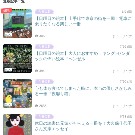
連載記事一覧
NEW
8/9 (日)
【日曜日の絵本】山手線で東京の街を一周！電車に
乗りたくなる楽しい一冊
BLOG
306
まっこリ〜ナ
7/26 (日)
【日曜日の絵本】大人におすすめ！キング×センダ
ックの怖い絵本『ヘンゼル...
BLOG
394
まっこリ〜ナ
7/20 (月)
心も体も疲れてしまった時に。本当の優しさがしみ
る一冊『夜廻り猫』
BLOG
2638
まっこリ〜ナ
6/28 (日)
休日の読書に元気がもらえる一冊を！大久保佳代子
さん文庫エッセイ