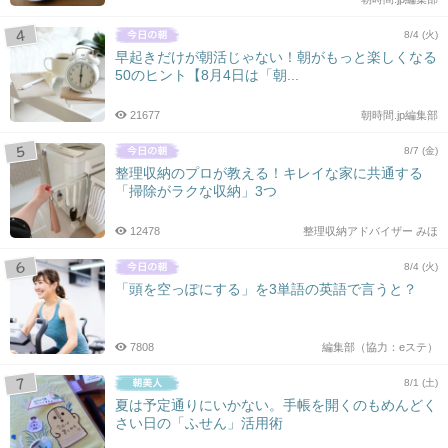
8/4 (火)
早起きだけが朝活じゃない！朝がもっと楽しくなる
50のヒント【8月4日は「朝...
21677
朝時間.jp編集部
8/7 (金)
整理収納のプロが教える！キレイな家に共通する
「掃除がラクな収納」3つ
12478
整理収納アドバイザー みほ
8/4 (火)
「頭を空っぽにする」を3単語の英語で言うと？
7808
編集部（協力：eステ）
8/1 (土)
夏は予定通りにいかない。手帳を開くのもめんどく
さい日の「ふせん」活用術