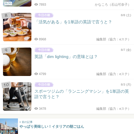
BLOG
7893
かなころ（石山可奈子）
8/8 (土)
「活気がある」を1単語の英語で言うと？
8968
編集部（協力：eステ）
8/7 (金)
英語「dim lighting」の意味とは？
4799
編集部（協力：eステ）
8/3 (月)
スポーツジムの「ランニングマシン」を1単語の英
語で言うと？
3478
編集部（協力：eステ）
« 前の記事
やっぱり美味しい！イタリアの朝ごはん