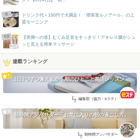
ドリンク代＋150円で大満足！「喫茶室ルノアール」の上
質モーニング
【美脚への道】むくみ足首をすっきり！アキレス腱がシュ
ッと見える簡単マッサージ
BLOG
連載ランキング
1日1つずつ覚えよう！朝のひとこと英語レッスン
by:
編集部（協力：eステ）
朝時間アンバサダー「お気に入りの朝の過ごし方」
by:
朝時間アンバサダー