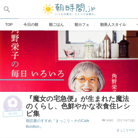
Skip
to
content
TOP
今日の朝
朝ごはん
朝カフェ
朝美人スタイル
『魔女の宅急便』が生まれた魔法
のくらし、色鮮やかな衣食住レシ
ピ集
BLOG
朝読書のすすめ『まっこリ～ナのCafe
3490
2017/4/7(金)
BonBon』
まっこリ〜ナ