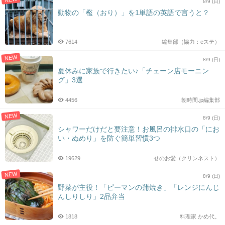
8/9 (日)
動物の「檻（おり）」を1単語の英語で言うと？
7614
編集部（協力：eステ）
NEW
8/9 (日)
夏休みに家族で行きたい♪「チェーン店モーニン
グ」3選
4456
朝時間.jp編集部
NEW
8/9 (日)
シャワーだけだと要注意！お風呂の排水口の「にお
い・ぬめり」を防ぐ簡単習慣3つ
19629
せのお愛（クリンネスト）
NEW
8/9 (日)
野菜が主役！「ピーマンの蒲焼き」「レンジにんじ
んしりしり」2品弁当
1818
料理家 かめ代。