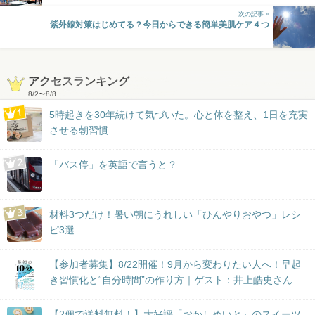
次の記事 »
紫外線対策はじめてる？今日からできる簡単美肌ケア４つ
アクセスランキング
8/2
〜
8/8
5時起きを30年続けて気づいた。心と体を整え、1日を充実
させる朝習慣
「バス停」を英語で言うと？
材料3つだけ！暑い朝にうれしい「ひんやりおやつ」レシ
ピ3選
【参加者募集】8/22開催！9月から変わりたい人へ！早起
き習慣化と“自分時間”の作り方｜ゲスト：井上皓史さん
【2個で送料無料！】大好評「おかしめいと」のスイーツ