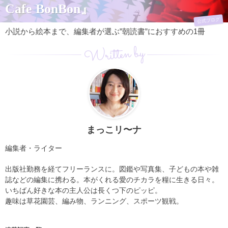
Cafe BonBon』
公式ブログ
小説から絵本まで、編集者が選ぶ”朝読書”におすすめの1冊
Written by
まっこリ〜ナ
編集者・ライター
出版社勤務を経てフリーランスに。図鑑や写真集、子どもの本や雑
誌などの編集に携わる。本がくれる愛のチカラを糧に生きる日々。
いちばん好きな本の主人公は長くつ下のピッピ。
趣味は草花園芸、編み物、ランニング、スポーツ観戦。