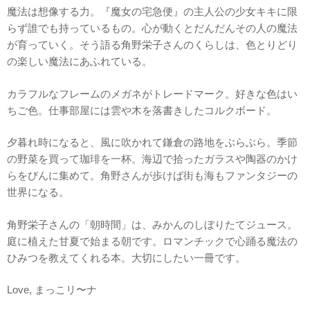
魔法は想像する力。『魔女の宅急便』の主人公の少女キキに限
らず誰でも持っているもの。心が動くとだんだんその人の魔法
が育っていく。そう語る角野栄子さんのくらしは、色とりどり
の楽しい魔法にあふれている。
カラフルなフレームのメガネがトレードマーク。好きな色はい
ちご色。仕事部屋には雲や木を落書きしたコルクボード。
夕暮れ時になると、風に吹かれて鎌倉の路地をぶらぶら。季節
の野菜を買って珈琲を一杯。海辺で拾ったガラスや陶器のかけ
らをびんに集めて。角野さんが歩けば街も海もファンタジーの
世界になる。
角野栄子さんの「朝時間」は、みかんのしぼりたてジュース。
庭に植えた甘夏で始まる朝です。ロマンチックで心踊る魔法の
ひみつを教えてくれる本。大切にしたい一冊です。
Love, まっこリ〜ナ