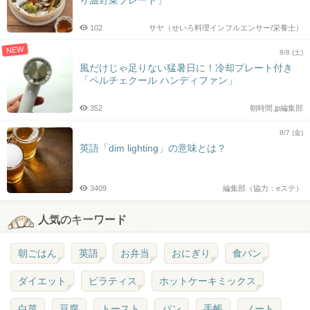
102
サヤ（せいろ料理インフルエンサー/栄養士）
NEW
8/8 (土)
風だけじゃ足りない猛暑日に！冷却プレート付き
「ペルチェクール ハンディファン」
352
朝時間.jp編集部
8/7 (金)
英語「dim lighting」の意味とは？
3409
編集部（協力：eステ）
人気のキーワード
朝ごはん
英語
お弁当
おにぎり
食パン
ダイエット
ピラティス
ホットケーキミックス
白菜
豆腐
トースト
パン
手帳
ノート