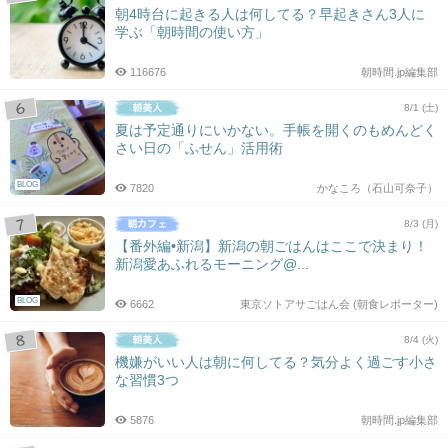
朝4時台に起きる人は何してる？早起きさん3人に
学ぶ「朝時間の使い方」
116676
朝時間.jp編集部
8/1 (土)
夏は予定通りにいかない。手帳を開くのもめんどく
さい日の「ふせん」活用術
BLOG
7820
かなころ（石山可奈子）
8/3 (月)
【番外編•新潟】新潟の朝ごはんはここで決まり！
新潟愛あふれるモーニング@...
BLOG
6662
東京ソトアサごはん会 (朝食レポーター)
8/4 (火)
機嫌がいい人は朝に何してる？気分よく過ごす小さ
な習慣3つ
5876
朝時間.jp編集部