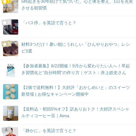
5時起きを30年続けて気づいた。心と体を整え、1日を充実
させる朝習慣
「バス停」を英語で言うと？
材料3つだけ！暑い朝にうれしい「ひんやりおやつ」レシ
ピ3選
【参加者募集】8/22開催！9月から変わりたい人へ！早起
き習慣化と“自分時間”の作り方｜ゲスト：井上皓史さん
【2個で送料無料！】大好評「おかしめいと」のスイーツ
新登場 | お得なキャンペーン開催中
【送料込・初回5%オフ】訳ありおトク！大好評スペシャ
ルティコーヒー豆｜Aima
「静かに」を英語で言うと？