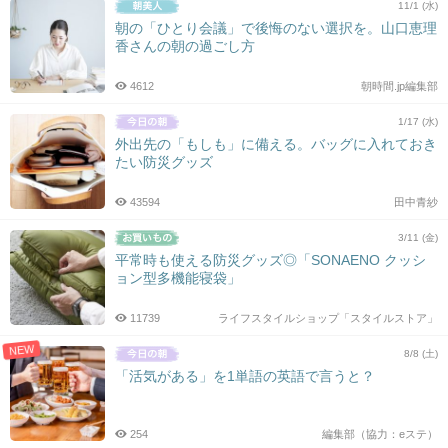
11/1 (水)
朝の「ひとり会議」で後悔のない選択を。山口恵理
香さんの朝の過ごし方
4612
朝時間.jp編集部
1/17 (水)
外出先の「もしも」に備える。バッグに入れておき
たい防災グッズ
43594
田中青紗
3/11 (金)
平常時も使える防災グッズ◎「SONAENO クッシ
ョン型多機能寝袋」
11739
ライフスタイルショップ「スタイルストア」
NEW
8/8 (土)
「活気がある」を1単語の英語で言うと？
254
編集部（協力：eステ）