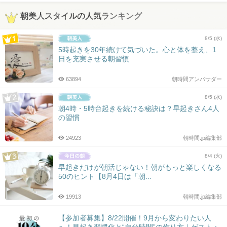
朝美人スタイルの人気ランキング
8/5 (水)
5時起きを30年続けて気づいた。心と体を整え、1
日を充実させる朝習慣
63894
朝時間アンバサダー
8/5 (水)
朝4時・5時台起きを続ける秘訣は？早起きさん4人
の習慣
24923
朝時間.jp編集部
8/4 (火)
早起きだけが朝活じゃない！朝がもっと楽しくなる
50のヒント【8月4日は「朝...
19913
朝時間.jp編集部
【参加者募集】8/22開催！9月から変わりたい人
へ！早起き習慣化と“自分時間”の作り方｜ゲスト：