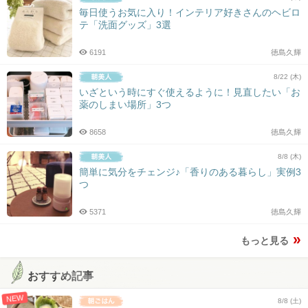
毎日使うお気に入り！インテリア好きさんのヘビロ
テ「洗面グッズ」3選
6191
徳島久輝
8/22 (木)
いざという時にすぐ使えるように！見直したい「お
薬のしまい場所」3つ
8658
徳島久輝
8/8 (木)
簡単に気分をチェンジ♪「香りのある暮らし」実例3
つ
5371
徳島久輝
もっと見る
おすすめ記事
NEW
8/8 (土)