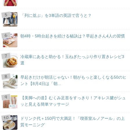
「列に並ぶ」を3単語の英語で言うと？
朝4時・5時台起きを続ける秘訣は？早起きさん4人の習慣
冷蔵庫にあると助かる！玉ねぎたっぷり作り置きレシピ3
選
早起きだけが朝活じゃない！朝がもっと楽しくなる50のヒ
ント【8月4日は「朝...
【美脚への道】むくみ足首をすっきり！アキレス腱がシュ
ッと見える簡単マッサージ
BLOG
ドリンク代＋150円で大満足！「喫茶室ルノアール」の上
質モーニング