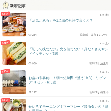
新着記事
NEW
8/8 (土)
「活気がある」を1単語の英語で言うと？
254
編集部（協力：eステ）
NEW
8/8 (土)
「切って挟むだけ」火を使わない！具だくさんサン
ドイッチレシピ3選
959
朝時間.jp編集部
NEW
8/8 (土)
お盆の来客前に！朝の短時間で整う“玄関・リビン
グ”リセット術3選
112
朝時間.jp編集部
NEW
8/8 (土)
せいろでモーニング！マーマレード醤油タレの「彩
り温野菜プレート」