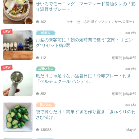
せいろでモーニング！マーマレード醤油タレの「彩
り温野菜プレート」
102
サヤ（せいろ料理インフルエンサー/栄養士）
NEW
8/8 (土)
お盆の来客前に！朝の短時間で整う“玄関・リビン
グ”リセット術3選
112
朝時間.jp編集部
NEW
8/8 (土)
風だけじゃ足りない猛暑日に！冷却プレート付き
「ペルチェクール ハンディ...
352
朝時間.jp編集部
8/4 (木)
袋で揉むだけ！簡単すぎる作り置き「きゅうりのわ
さび漬け」
138385
Mayu*