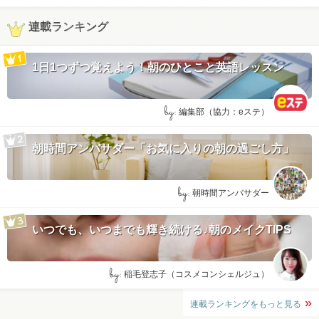
連載ランキング
1日1つずつ覚えよう！朝のひとこと英語レッスン
by:
編集部（協力：eステ）
朝時間アンバサダー「お気に入りの朝の過ごし方」
by:
朝時間アンバサダー
いつでも、いつまでも輝き続ける♪朝のメイクTIPS
by:
稲毛登志子（コスメコンシェルジュ）
連載ランキングをもっと見る