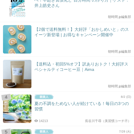
井上皓史さん
朝時間.jp編集部
【2個で送料無料！】大好評「おかしめいと」のス
イーツ新登場 | お得なキャンペーン開催中
朝時間.jp編集部
【送料込・初回5%オフ】訳ありおトク！大好評ス
ペシャルティコーヒー豆｜Aima
朝時間.jp編集部
8/2 (日)
夏の不調をためない人が続けている！毎日の3つの
習慣
14213
長谷川千尋（美習慣コーチ🄬）
7/28 (火)