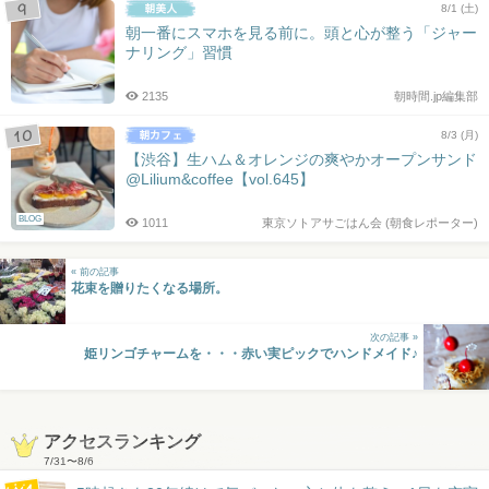
8/1 (土)
朝一番にスマホを見る前に。頭と心が整う「ジャー
ナリング」習慣
2135
朝時間.jp編集部
8/3 (月)
【渋谷】生ハム＆オレンジの爽やかオープンサンド
@Lilium&coffee【vol.645】
BLOG
1011
東京ソトアサごはん会 (朝食レポーター)
« 前の記事
花束を贈りたくなる場所。
次の記事 »
姫リンゴチャームを・・・赤い実ピックでハンドメイド♪
アクセスランキング
7/31
〜
8/6