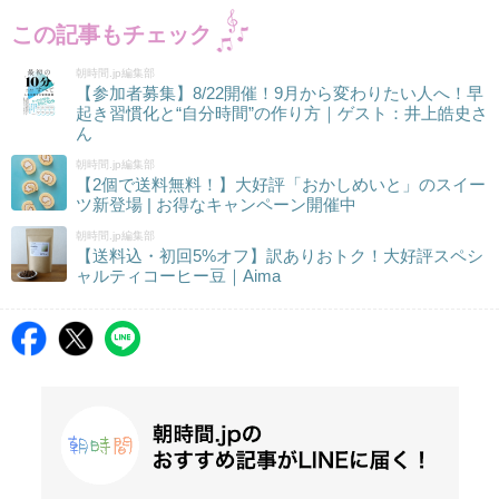
この記事もチェック
朝時間.jp編集部
【参加者募集】8/22開催！9月から変わりたい人へ！早
起き習慣化と“自分時間”の作り方｜ゲスト：井上皓史さ
ん
朝時間.jp編集部
【2個で送料無料！】大好評「おかしめいと」のスイー
ツ新登場 | お得なキャンペーン開催中
朝時間.jp編集部
【送料込・初回5%オフ】訳ありおトク！大好評スペシ
ャルティコーヒー豆｜Aima