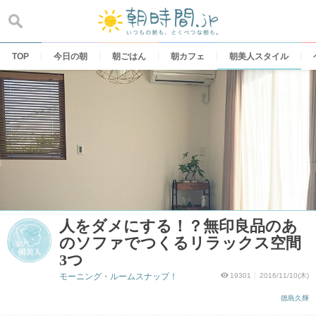
Skip
to
content
TOP
今日の朝
朝ごはん
朝カフェ
朝美人スタイル
人をダメにする！？無印良品のあ
のソファでつくるリラックス空間
3つ
モーニング・ルームスナップ！
19301
2016/11/10(木)
徳島久輝