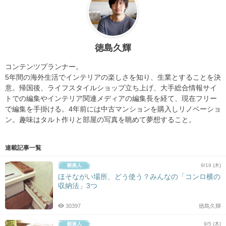
徳島久輝
コンテンツプランナー。
5年間の海外生活でインテリアの楽しさを知り、
生業とすることを決
意。帰国後、
ライフスタイルショップ立ち上げ、
大手総合情報サイ
トでの編集やインテリア関連メディアの編集長を
経て、現在フリー
で編集を手掛ける。
4年前には中古マンションを購入しリノベーショ
ン。
趣味はタルト作りと部屋の写真を眺めて夢想すること。
連載記事一覧
9/19 (木)
ほそながい場所、どう使う？みんなの「コンロ横の
収納法」3つ
30397
徳島久輝
9/5 (木)