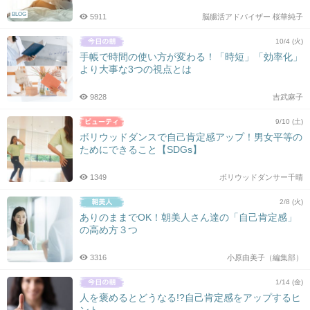
BLOG
5911
脳腸活アドバイザー 桜華純子
10/4 (火)
手帳で時間の使い方が変わる！「時短」「効率化」
より大事な3つの視点とは
9828
吉武麻子
9/10 (土)
ボリウッドダンスで自己肯定感アップ！男女平等の
ためにできること【SDGs】
1349
ボリウッドダンサー千晴
2/8 (火)
ありのままでOK！朝美人さん達の「自己肯定感」
の高め方３つ
3316
小原由美子（編集部）
1/14 (金)
人を褒めるとどうなる!?自己肯定感をアップするヒ
ント