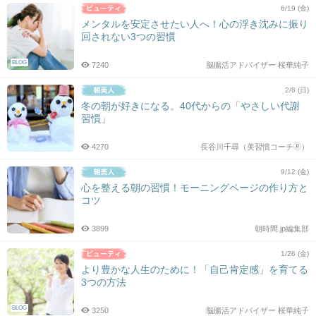
6/19 (金)
メンタルを安定させたい人へ！心の浮き沈みに振り
回されない3つの習慣
BLOG
7240
脳腸活アドバイザー 桜華純子
2/8 (日)
冬の朝が好きになる。40代からの「やさしい代謝
習慣」
4270
長谷川千尋（美習慣コーチ🄬）
9/12 (金)
心を整える朝の習慣！モーニングページの作り方と
コツ
3899
朝時間.jp編集部
1/26 (金)
より豊かな人生のために！「自己肯定感」を育てる
3つの方法
BLOG
3250
脳腸活アドバイザー 桜華純子