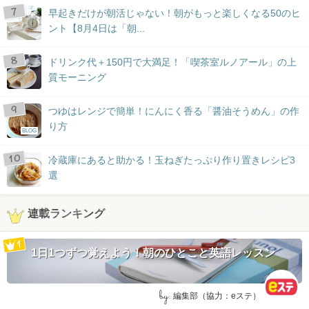
早起きだけが朝活じゃない！朝がもっと楽しくなる50のヒ
ント【8月4日は「朝...
ドリンク代＋150円で大満足！「喫茶室ルノアール」の上
質モーニング
つゆはレンジで簡単！にんにく香る「醤油そうめん」の作
り方
BLOG
冷蔵庫にあると助かる！玉ねぎたっぷり作り置きレシピ3
選
連載ランキング
1日1つずつ覚えよう！朝のひとこと英語レッスン
by:
編集部（協力：eステ）