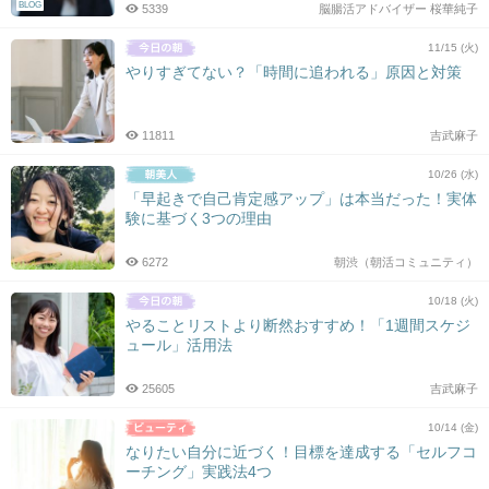
BLOG
5339
脳腸活アドバイザー 桜華純子
11/15 (火)
やりすぎてない？「時間に追われる」原因と対策
11811
吉武麻子
10/26 (水)
「早起きで自己肯定感アップ」は本当だった！実体
験に基づく3つの理由
6272
朝渋（朝活コミュニティ）
10/18 (火)
やることリストより断然おすすめ！「1週間スケジ
ュール」活用法
25605
吉武麻子
10/14 (金)
なりたい自分に近づく！目標を達成する「セルフコ
ーチング」実践法4つ