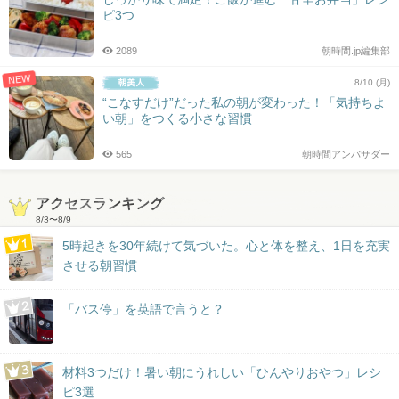
ピ3つ
2089
朝時間.jp編集部
NEW
8/10 (月)
“こなすだけ”だった私の朝が変わった！「気持ちよ
い朝」をつくる小さな習慣
565
朝時間アンバサダー
アクセスランキング
8/3
〜
8/9
5時起きを30年続けて気づいた。心と体を整え、1日を充実
させる朝習慣
「バス停」を英語で言うと？
材料3つだけ！暑い朝にうれしい「ひんやりおやつ」レシ
ピ3選