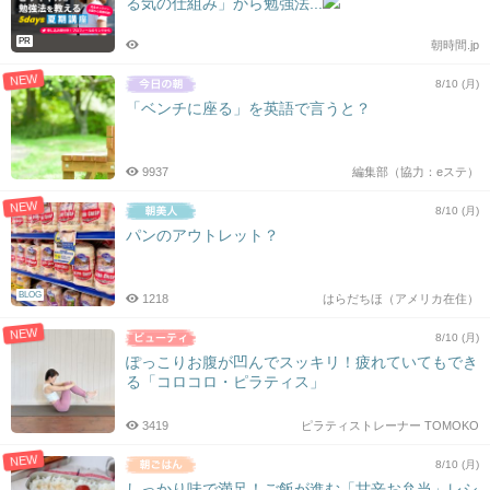
る気の仕組み」から勉強法...
シ
ョ
PR
朝時間.jp
ン
NEW
8/10 (月)
「ベンチに座る」を英語で言うと？
9937
編集部（協力：eステ）
NEW
8/10 (月)
パンのアウトレット？
BLOG
1218
はらだちほ（アメリカ在住）
NEW
8/10 (月)
ぽっこりお腹が凹んでスッキリ！疲れていてもでき
る「コロコロ・ピラティス」
3419
ピラティストレーナー TOMOKO
NEW
8/10 (月)
しっかり味で満足！ご飯が進む「甘辛お弁当」レシ