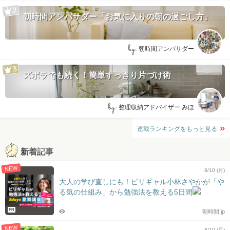
朝時間アンバサダー「お気に入りの朝の過ごし方」
by:
朝時間アンバサダー
ズボラでも続く！簡単すっきり片づけ術
by:
整理収納アドバイザー みほ
連載ランキングをもっと見る
新着記事
NEW
8/10 (月)
大人の学び直しにも！ビリギャル小林さやかが「や
る気の仕組み」から勉強法を教える5日間
PR
朝時間.jp
NEW
8/10 (月)