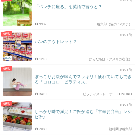
「ベンチに座る」を英語で言うと？
9937
編集部（協力：eステ）
NEW
8/10 (月)
パンのアウトレット？
BLOG
1218
はらだちほ（アメリカ在住）
NEW
8/10 (月)
ぽっこりお腹が凹んでスッキリ！疲れていてもでき
る「コロコロ・ピラティス」
3419
ピラティストレーナー TOMOKO
NEW
8/10 (月)
しっかり味で満足！ご飯が進む「甘辛お弁当」レシ
ピ3つ
2089
朝時間.jp編集部