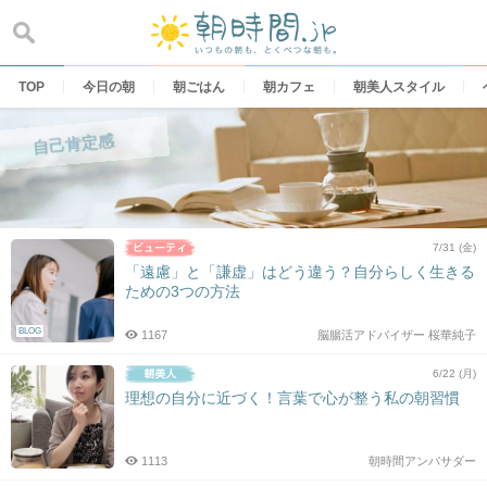
Skip
to
content
TOP
今日の朝
朝ごはん
朝カフェ
朝美人スタイル
自己肯定感
7/31 (金)
「遠慮」と「謙虚」はどう違う？自分らしく生きる
ための3つの方法
BLOG
1167
脳腸活アドバイザー 桜華純子
6/22 (月)
理想の自分に近づく！言葉で心が整う私の朝習慣
1113
朝時間アンバサダー