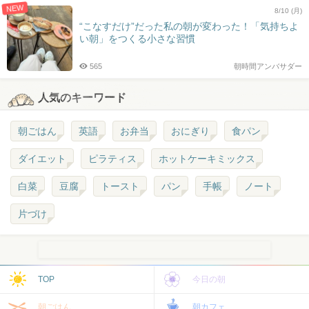
NEW
8/10 (月)
“こなすだけ”だった私の朝が変わった！「気持ちよ
い朝」をつくる小さな習慣
565
朝時間アンバサダー
人気のキーワード
朝ごはん
英語
お弁当
おにぎり
食パン
ダイエット
ピラティス
ホットケーキミックス
白菜
豆腐
トースト
パン
手帳
ノート
片づけ
TOP
今日の朝
朝ごはん
朝カフェ