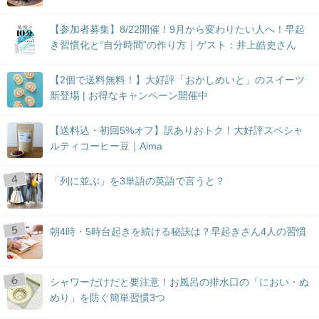
【参加者募集】8/22開催！9月から変わりたい人へ！早起
き習慣化と“自分時間”の作り方｜ゲスト：井上皓史さん
【2個で送料無料！】大好評「おかしめいと」のスイーツ
新登場 | お得なキャンペーン開催中
【送料込・初回5%オフ】訳ありおトク！大好評スペシャ
ルティコーヒー豆｜Aima
「列に並ぶ」を3単語の英語で言うと？
朝4時・5時台起きを続ける秘訣は？早起きさん4人の習慣
シャワーだけだと要注意！お風呂の排水口の「におい・ぬ
めり」を防ぐ簡単習慣3つ