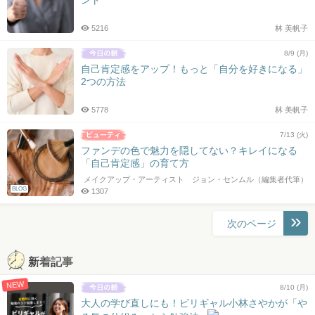
5216
林 美帆子
8/9 (月)
自己肯定感をアップ！もっと「自分を好きになる」
2つの方法
5778
林 美帆子
7/13 (火)
ファンデの色で魅力を隠してない？キレイになる
「自己肯定感」の育て方
メイクアップ・アーティスト ジョン・センムル（編集者代筆）
BLOG
1307
投
次のページ
稿
ナ
新着記事
ビ
NEW
ゲ
8/10 (月)
ー
大人の学び直しにも！ビリギャル小林さやかが「や