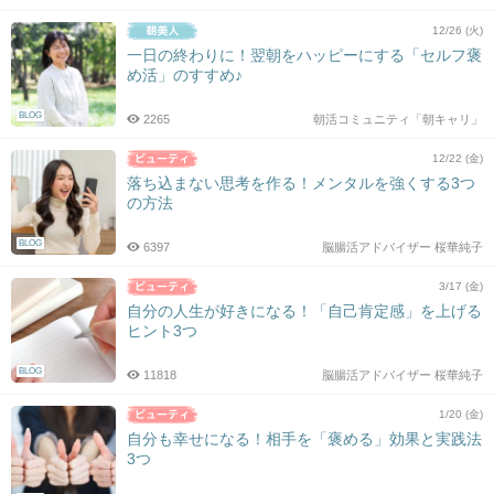
12/26 (火)
一日の終わりに！翌朝をハッピーにする「セルフ褒
め活」のすすめ♪
BLOG
2265
朝活コミュニティ「朝キャリ」
12/22 (金)
落ち込まない思考を作る！メンタルを強くする3つ
の方法
BLOG
6397
脳腸活アドバイザー 桜華純子
3/17 (金)
自分の人生が好きになる！「自己肯定感」を上げる
ヒント3つ
BLOG
11818
脳腸活アドバイザー 桜華純子
1/20 (金)
自分も幸せになる！相手を「褒める」効果と実践法
3つ