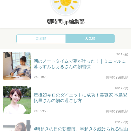
朝時間.jp編集部
新着順
人気順
3/11 (金)
朝のノートタイムで夢が叶った！｜ミニマルに
暮らすみしぇるさんの朝習慣
61075
朝時間.jp編集部
10/19 (水)
産後20キロのダイエットに成功！美容家 本島彩
帆里さんの朝の過ごし方
55355
朝時間.jp編集部
12/19 (水)
4時起きの日の朝習慣。早起きを続けられる理由