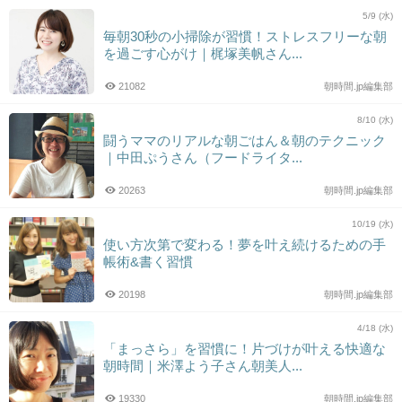
5/9 (水)
毎朝30秒の小掃除が習慣！ストレスフリーな朝
を過ごす心がけ｜梶塚美帆さん...
21082
朝時間.jp編集部
8/10 (水)
闘うママのリアルな朝ごはん＆朝のテクニック
｜中田ぷうさん（フードライタ...
20263
朝時間.jp編集部
10/19 (水)
使い方次第で変わる！夢を叶え続けるための手
帳術&書く習慣
20198
朝時間.jp編集部
4/18 (水)
「まっさら」を習慣に！片づけが叶える快適な
朝時間｜米澤よう子さん朝美人...
19330
朝時間.jp編集部