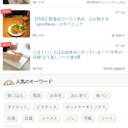
7776
整理収納アドバイザー みほ
NEW
8/7 (金)
【渋谷】駅直結でハワイ気分。心が旅する
「goodNess」のモーニング
1794
林 美帆子
NEW
8/7 (金)
うまくいく人はお盆休みにやっている！？”今年の
目標”立て直しノート術3選
558
朝時間.jp編集部
人気のキーワード
朝ごはん
英語
お弁当
おにぎり
食パン
ダイエット
ピラティス
ホットケーキミックス
白菜
豆腐
トースト
パン
手帳
ノート