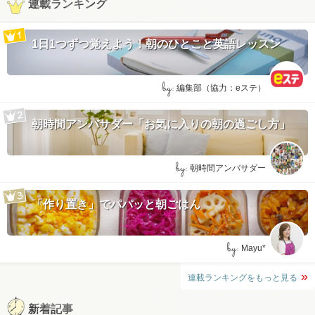
連載ランキング
1日1つずつ覚えよう！朝のひとこと英語レッスン
by:
編集部（協力：eステ）
朝時間アンバサダー「お気に入りの朝の過ごし方」
by:
朝時間アンバサダー
「作り置き」でパパッと朝ごはん
by:
Mayu*
連載ランキングをもっと見る
新着記事