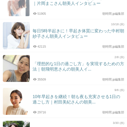
｜片岡まこさん朝美人インタビュー
51905
朝時間.jp編集部
10/18 (水)
毎日5時半起きに！早起き体質に変わった中村朝
紗子さん朝美人インタビュー
42115
朝時間.jp編集部
2/8 (水)
「理想的な1日の過ごし方」を実現するための方
法｜朝飛明恵さんの朝美人イ...
35509
朝時間.jp編集部
9/6 (水)
10年早起きを継続！朝も夜も充実させる1日の
過ごし方｜村田美紀さんの朝美...
29716
朝時間.jp編集部
3/30 (水)