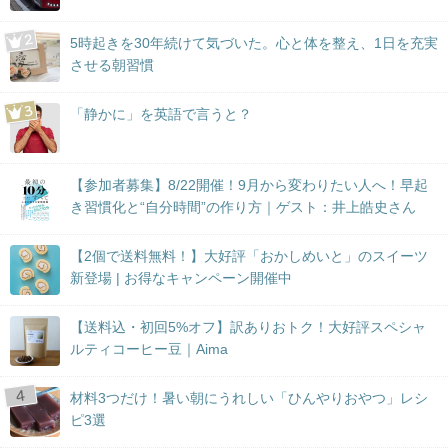
5時起きを30年続けて気づいた。心と体を整え、1日を充実
させる朝習慣
「静かに」を英語で言うと？
【参加者募集】8/22開催！9月から変わりたい人へ！早起
き習慣化と“自分時間”の作り方｜ゲスト：井上皓史さん
【2個で送料無料！】大好評「おかしめいと」のスイーツ
新登場 | お得なキャンペーン開催中
【送料込・初回5%オフ】訳ありおトク！大好評スペシャ
ルティコーヒー豆｜Aima
材料3つだけ！暑い朝にうれしい「ひんやりおやつ」レシ
ピ3選