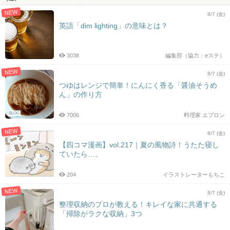
NEW
8/7 (金)
英語「dim lighting」の意味とは？
3038
編集部（協力：eステ）
NEW
8/7 (金)
つゆはレンジで簡単！にんにく香る「醤油そうめ
ん」の作り方
BLOG
7006
料理家 エプロン
NEW
8/7 (金)
【四コマ漫画】vol.217｜夏の風物詩！うたた寝し
ていたら…。
204
イラストレーターもちこ
NEW
8/7 (金)
整理収納のプロが教える！キレイな家に共通する
「掃除がラクな収納」3つ