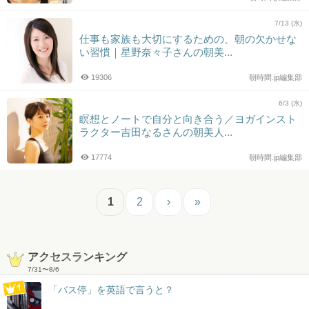
7/13 (水)
仕事も家族も大切にするための、朝の欠かせな
い習慣｜星野奈々子さんの朝美...
19306
朝時間.jp編集部
6/3 (水)
瞑想とノートで自分と向き合う／ヨガインスト
ラクター吉田なるさんの朝美人...
17774
朝時間.jp編集部
1
2
›
»
アクセスランキング
7/31
〜
8/6
「バス停」を英語で言うと？