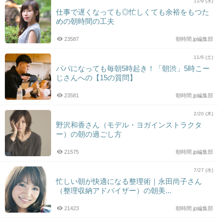
11/9 (水)
仕事で遅くなっても◎忙しくても余裕をもつた
めの朝時間の工夫
23587
朝時間.jp編集部
11/6 (土)
パパになっても毎朝5時起き！「朝渋」5時こー
じさんへの【15の質問】
23581
朝時間.jp編集部
2/20 (木)
野沢和香さん（モデル・ヨガインストラクタ
ー）の朝の過ごし方
21575
朝時間.jp編集部
7/27 (水)
忙しい朝が快適になる整理術｜永田尚子さん
（整理収納アドバイザー）の朝美...
21423
朝時間.jp編集部