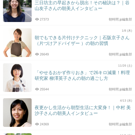
三日坊主の早起きから脱出！その秘訣は？｜谷
山友子さんの朝美人インタビュー
27373
朝時間.jp編集部
1/8 (木)
朝でもできる片付けテクニック｜石阪京子さん
（片づけアドバイザー ）の朝の習慣
26649
朝時間.jp編集部
11/26 (土)
「やせるおかず作りおき」で26キロ減量！料理
研究家 柳澤英子さんの朝の過ごし方
25544
朝時間.jp編集部
4/13 (水)
夜更かし生活から朝型生活に大変身！｜中村 美
沙子さんの朝美人インタビュー
24369
朝時間.jp編集部