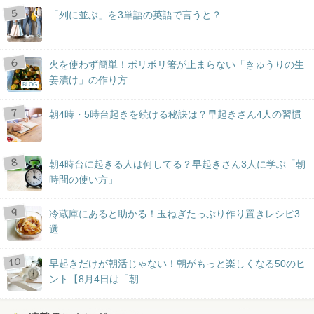
「列に並ぶ」を3単語の英語で言うと？
火を使わず簡単！ポリポリ箸が止まらない「きゅうりの生
姜漬け」の作り方
BLOG
朝4時・5時台起きを続ける秘訣は？早起きさん4人の習慣
朝4時台に起きる人は何してる？早起きさん3人に学ぶ「朝
時間の使い方」
冷蔵庫にあると助かる！玉ねぎたっぷり作り置きレシピ3
選
早起きだけが朝活じゃない！朝がもっと楽しくなる50のヒ
ント【8月4日は「朝...