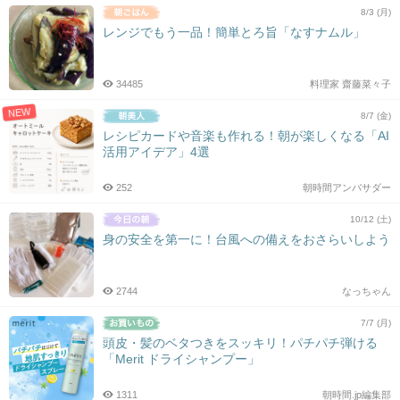
8/3 (月)
レンジでもう一品！簡単とろ旨「なすナムル」
34485
料理家 齋藤菜々子
NEW
8/7 (金)
レシピカードや音楽も作れる！朝が楽しくなる「AI
活用アイデア」4選
252
朝時間アンバサダー
10/12 (土)
身の安全を第一に！台風への備えをおさらいしよう
2744
なっちゃん
7/7 (月)
頭皮・髪のベタつきをスッキリ！パチパチ弾ける
「Merit ドライシャンプー」
1311
朝時間.jp編集部