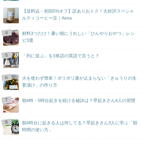
【送料込・初回5%オフ】訳ありおトク！大好評スペシャ
ルティコーヒー豆｜Aima
材料3つだけ！暑い朝にうれしい「ひんやりおやつ」レシ
ピ3選
「列に並ぶ」を3単語の英語で言うと？
火を使わず簡単！ポリポリ箸が止まらない「きゅうりの生
姜漬け」の作り方
BLOG
朝4時・5時台起きを続ける秘訣は？早起きさん4人の習慣
朝4時台に起きる人は何してる？早起きさん3人に学ぶ「朝
時間の使い方」