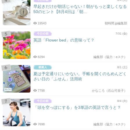
早起きだけが朝活じゃない！朝がもっと楽しくなる
50のヒント【8月4日は「朝...
19543
朝時間.jp編集部
7/31 (金)
英語「Flower bed」の意味って？
8294
編集部（協力：eステ）
8/1 (土)
夏は予定通りにいかない。手帳を開くのもめんどく
さい日の「ふせん」活用術
BLOG
7798
かなころ（石山可奈子）
8/4 (火)
「頭を空っぽにする」を3単語の英語で言うと？
7698
編集部（協力：eステ）