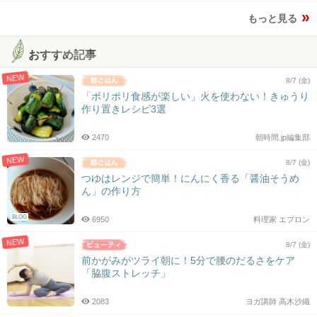
もっと見る
おすすめ記事
NEW
8/7 (金)
「ポリポリ食感が楽しい」火を使わない！きゅうり
作り置きレシピ3選
2470
朝時間.jp編集部
NEW
8/7 (金)
つゆはレンジで簡単！にんにく香る「醤油そうめ
ん」の作り方
BLOG
6950
料理家 エプロン
NEW
8/7 (金)
前かがみがツライ朝に！5分で腰のだるさをケア
「脇腹ストレッチ」
2083
ヨガ講師 高木沙織