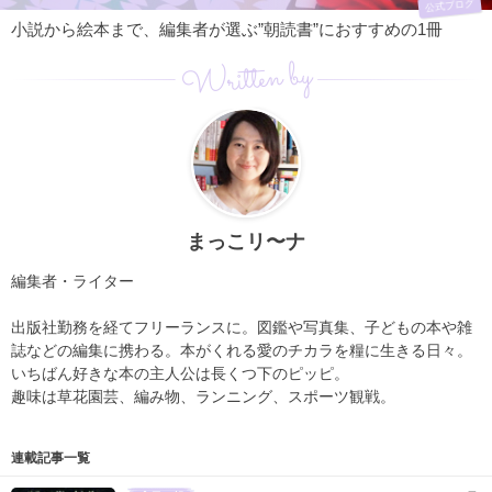
公式ブログ
小説から絵本まで、編集者が選ぶ”朝読書”におすすめの1冊
Written by
まっこリ〜ナ
編集者・ライター
出版社勤務を経てフリーランスに。図鑑や写真集、子どもの本や雑
誌などの編集に携わる。本がくれる愛のチカラを糧に生きる日々。
いちばん好きな本の主人公は長くつ下のピッピ。
趣味は草花園芸、編み物、ランニング、スポーツ観戦。
連載記事一覧