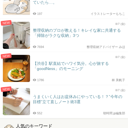
ていたら…。
197
イラストレーターもちこ
NEW
8/7 (金)
整理収納のプロが教える！キレイな家に共通する
「掃除がラクな収納」3つ
7694
整理収納アドバイザー みほ
NEW
8/7 (金)
【渋谷】駅直結でハワイ気分。心が旅する
「goodNess」のモーニング
1786
林 美帆子
NEW
8/7 (金)
うまくいく人はお盆休みにやっている！？”今年の
目標”立て直しノート術3選
552
朝時間.jp編集部
人気のキーワード