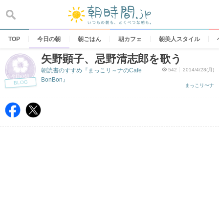
Skip
to
content
TOP
今日の朝
朝ごはん
朝カフェ
朝美人スタイル
矢野顕子、忌野清志郎を歌う
朝読書のすすめ『まっこリ～ナのCafe
542
2014/4/28(月)
BonBon』
BLOG
まっこリ〜ナ