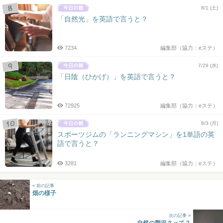
8/1 (土)
「自然光」を英語で言うと？
7234
編集部（協力：eステ）
7/29 (水)
「日陰（ひかげ）」を英語で言うと？
72925
編集部（協力：eステ）
8/3 (月)
スポーツジムの「ランニングマシン」を1単語の英
語で言うと？
3281
編集部（協力：eステ）
« 前の記事
畑の様子
次の記事 »
自然の贅沢さって？