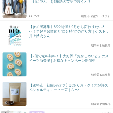
「列に並ぶ」を3単語の英語で言うと？
32730
編集部（協力：eステ）
【参加者募集】8/22開催！9月から変わりたい人
へ！早起き習慣化と“自分時間”の作り方｜ゲスト：
井上皓史さん
朝時間.jp編集部
【2個で送料無料！】大好評「おかしめいと」のス
イーツ新登場 | お得なキャンペーン開催中
朝時間.jp編集部
【送料込・初回5%オフ】訳ありおトク！大好評ス
ペシャルティコーヒー豆｜Aima
朝時間.jp編集部
8/4 (火)