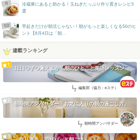
冷蔵庫にあると助かる！玉ねぎたっぷり作り置きレシピ3
選
早起きだけが朝活じゃない！朝がもっと楽しくなる50のヒ
ント【8月4日は「朝...
連載ランキング
1日1つずつ覚えよう！朝のひとこと英語レッスン
by:
編集部（協力：eステ）
朝時間アンバサダー「お気に入りの朝の過ごし方」
by:
朝時間アンバサダー
「作り置き」でパパッと朝ごはん