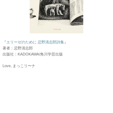
『
エリーゼのために 忌野清志郎詩集
』
著者：忌野清志郎
出版社：KADOKAWA/角川学芸出版
Love, まっこリ〜ナ