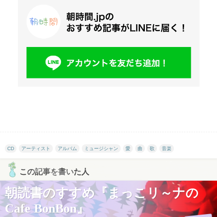
CD
アーティスト
アルバム
ミュージシャン
愛
曲
歌
音楽
この記事を書いた人
朝読書のすすめ『まっこリ～ナの
Cafe BonBon』