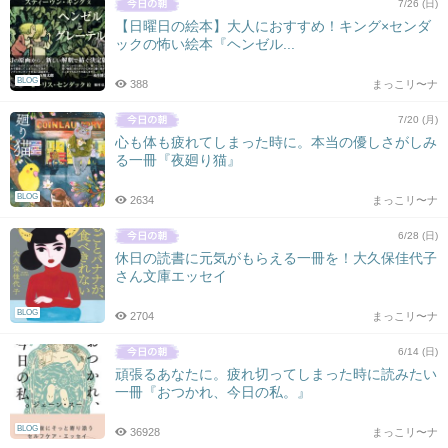
7/26 (日)
【日曜日の絵本】大人におすすめ！キング×センダ
ックの怖い絵本『ヘンゼル...
BLOG
388
まっこリ〜ナ
7/20 (月)
心も体も疲れてしまった時に。本当の優しさがしみ
る一冊『夜廻り猫』
BLOG
2634
まっこリ〜ナ
6/28 (日)
休日の読書に元気がもらえる一冊を！大久保佳代子
さん文庫エッセイ
BLOG
2704
まっこリ〜ナ
6/14 (日)
頑張るあなたに。疲れ切ってしまった時に読みたい
一冊『おつかれ、今日の私。』
BLOG
36928
まっこリ〜ナ