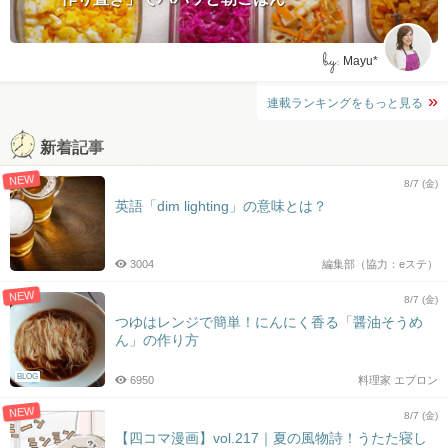
by:
Mayu*
連載ランキングをもっと見る
新着記事
NEW
8/7 (金)
英語「dim lighting」の意味とは？
3004
編集部（協力：eステ）
NEW
8/7 (金)
つゆはレンジで簡単！にんにく香る「醤油そうめ
ん」の作り方
BLOG
6950
料理家 エプロン
NEW
8/7 (金)
【四コマ漫画】vol.217｜夏の風物詩！うたた寝し