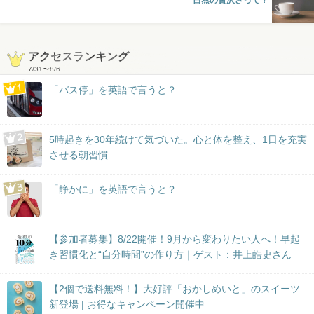
アクセスランキング
7/31
〜
8/6
「バス停」を英語で言うと？
5時起きを30年続けて気づいた。心と体を整え、1日を充実
させる朝習慣
「静かに」を英語で言うと？
【参加者募集】8/22開催！9月から変わりたい人へ！早起
き習慣化と“自分時間”の作り方｜ゲスト：井上皓史さん
【2個で送料無料！】大好評「おかしめいと」のスイーツ
新登場 | お得なキャンペーン開催中