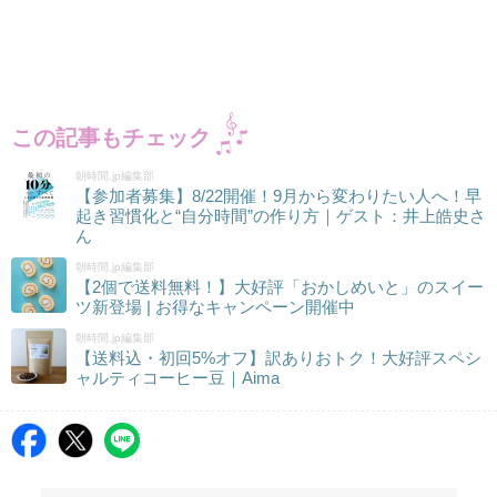
この記事もチェック
朝時間.jp編集部
【参加者募集】8/22開催！9月から変わりたい人へ！早
起き習慣化と“自分時間”の作り方｜ゲスト：井上皓史さ
ん
朝時間.jp編集部
【2個で送料無料！】大好評「おかしめいと」のスイー
ツ新登場 | お得なキャンペーン開催中
朝時間.jp編集部
【送料込・初回5%オフ】訳ありおトク！大好評スペシ
ャルティコーヒー豆｜Aima