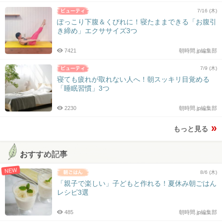
7/16 (木)
ぽっこり下腹＆くびれに！寝たままできる「お腹引
き締め」エクササイズ3つ
7421
朝時間.jp編集部
7/9 (木)
寝ても疲れが取れない人へ！朝スッキリ目覚める
「睡眠習慣」3つ
2230
朝時間.jp編集部
もっと見る
おすすめ記事
NEW
8/6 (木)
「親子で楽しい」子どもと作れる！夏休み朝ごはん
レシピ3選
485
朝時間.jp編集部