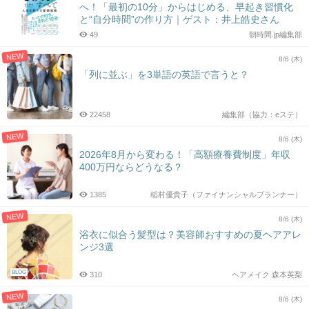
へ！「最初の10分」からはじめる、早起き習慣化
と“自分時間”の作り方｜ゲスト：井上皓史さん
49
朝時間.jp編集部
NEW
8/6 (木)
「列に並ぶ」を3単語の英語で言うと？
22458
編集部（協力：eステ）
NEW
8/6 (木)
2026年8月から変わる！「高額療養費制度」年収
400万円ならどうなる？
1385
稲村優貴子（ファイナンシャルプランナー）
NEW
8/6 (木)
浴衣に似合う髪型は？美容師おすすめの夏ヘアアレ
ンジ3選
BLOG
310
ヘアメイク 森本英梨
NEW
8/6 (木)