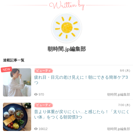
Written by
朝時間.jp編集部
連載記事一覧
NEW
8/6 (木)
疲れ目・目元の老け見えに！朝にできる簡単ケア3
つ
970
朝時間.jp編集部
7/30 (木)
昔より体重が戻りにくい…と感じたら！「太りにく
い体」をつくる朝習慣3つ
16612
朝時間.jp編集部