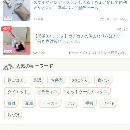
スマホやハンディファンも入る！ちょい足しで便利
＆かわいい「本革バッグ型チャーム」
BLOG
488
アンジェ web shop
NEW
8/6 (木)
【簡単3ステップ】ガチガチの胸まわりをほぐす！
「巻き肩対策ピラティス」
BLOG
2029
ピラティスインストラクター 澤田みのり
人気のキーワード
朝ごはん
英語
お弁当
おにぎり
食パン
ダイエット
ピラティス
ホットケーキミックス
白菜
豆腐
トースト
パン
手帳
ノート
片づけ