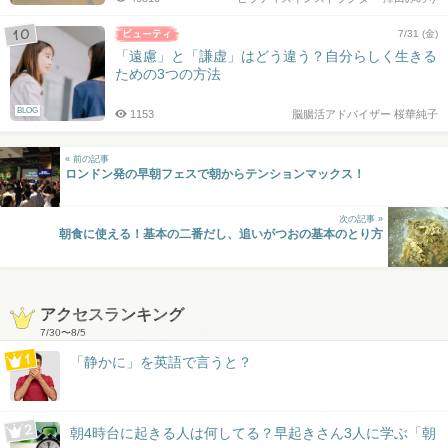
7/31 (金)
「遠慮」と「謙虚」はどう違う？自分らしく生きる
ための3つの方法
BLOG
1153
脳腸活アドバイザー 桜華純子
« 前の記事
ロンドン発の早朝フェスで朝からテンションマックス！
次の記事 »
朝食に使える！基本の二番だし、追いがつおの基本のとり方
アクセスランキング
7/30
〜
8/5
「静かに」を英語で言うと？
朝4時台に起きる人は何してる？早起きさん3人に学ぶ「朝