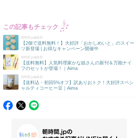
この記事もチェック
朝時間.jp編集部
【2個で送料無料！】大好評「おかしめいと」のスイー
ツ新登場 | お得なキャンペーン開催中
朝時間.jp編集部
【送料無料】人気料理家かな姐さんの新刊＆万能ナイ
フのセットが登場！｜Aima
朝時間.jp編集部
【送料込・初回5%オフ】訳ありおトク！大好評スペシ
ャルティコーヒー豆｜Aima