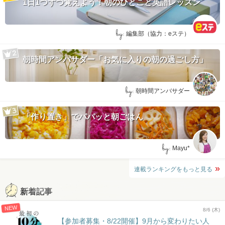
1日1つずつ覚えよう！朝のひとこと英語レッスン
by:
編集部（協力：eステ）
朝時間アンバサダー「お気に入りの朝の過ごし方」
by:
朝時間アンバサダー
「作り置き」でパパッと朝ごはん
by:
Mayu*
連載ランキングをもっと見る
新着記事
NEW
8/6 (木)
【参加者募集・8/22開催】9月から変わりたい人