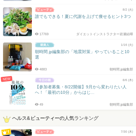
8/2 (火)
誰でもできる！夏に代謝を上げて痩せるヒント3つ
17769
ダイエットインストラクター岩瀬結暉
1/16 (火)
朝時間.jp編集部の「地震対策」やっていること10
選
4883
朝時間.jp編集部
NEW
8/6 (木)
【参加者募集・8/22開催】9月から変わりたい人
へ！「最初の10分」からはじ...
49
朝時間.jp編集部
ヘルス&ビューティーの人気ランキング
7/30 (木)