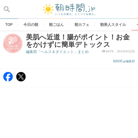
Skip
to
content
TOP
今日の朝
朝ごはん
朝カフェ
朝美人スタイル
美肌へ近道！腸がポイント！お金
をかけずに簡単デトックス
編集部「ヘルス＆ダイエット」まとめ
8478
2015/6/1(月)
朝時間.jp編集部