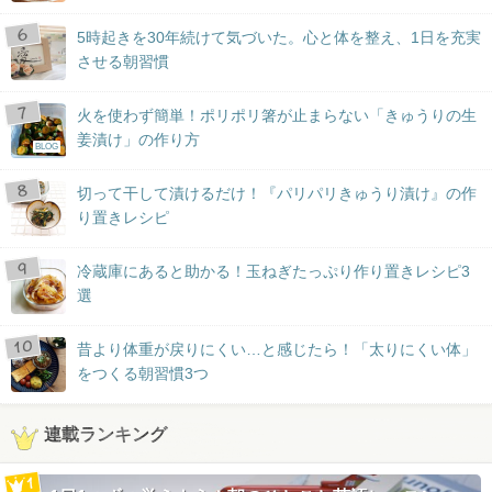
5時起きを30年続けて気づいた。心と体を整え、1日を充実
させる朝習慣
火を使わず簡単！ポリポリ箸が止まらない「きゅうりの生
姜漬け」の作り方
BLOG
切って干して漬けるだけ！『パリパリきゅうり漬け』の作
り置きレシピ
冷蔵庫にあると助かる！玉ねぎたっぷり作り置きレシピ3
選
昔より体重が戻りにくい…と感じたら！「太りにくい体」
をつくる朝習慣3つ
連載ランキング