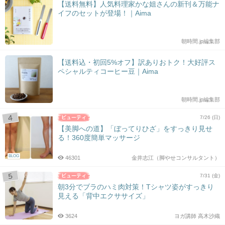
【送料無料】人気料理家かな姐さんの新刊＆万能ナ
イフのセットが登場！｜Aima
朝時間.jp編集部
【送料込・初回5%オフ】訳ありおトク！大好評ス
ペシャルティコーヒー豆｜Aima
朝時間.jp編集部
7/26 (日)
【美脚への道】「ぼってりひざ」をすっきり見せ
る！360度簡単マッサージ
BLOG
46301
金井志江（脚やせコンサルタント）
7/31 (金)
朝3分でブラのハミ肉対策！Tシャツ姿がすっきり
見える「背中エクササイズ」
3624
ヨガ講師 高木沙織