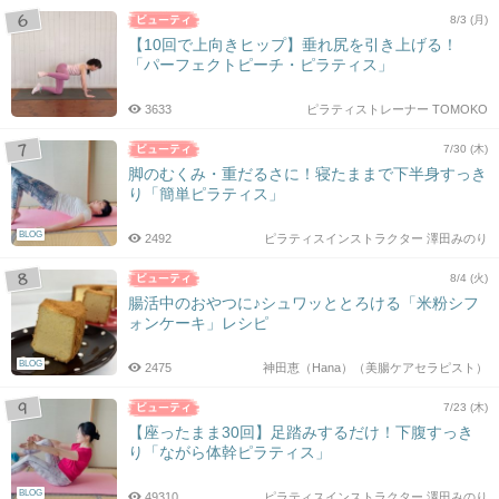
8/3 (月)
【10回で上向きヒップ】垂れ尻を引き上げる！
「パーフェクトピーチ・ピラティス」
3633
ピラティストレーナー TOMOKO
7/30 (木)
脚のむくみ・重だるさに！寝たままで下半身すっき
り「簡単ピラティス」
BLOG
2492
ピラティスインストラクター 澤田みのり
8/4 (火)
腸活中のおやつに♪シュワッととろける「米粉シフ
ォンケーキ」レシピ
BLOG
2475
神田恵（Hana）（美腸ケアセラピスト）
7/23 (木)
【座ったまま30回】足踏みするだけ！下腹すっき
り「ながら体幹ピラティス」
BLOG
49310
ピラティスインストラクター 澤田みのり