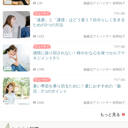
BLOG
135
脳腸活アドバイザー 桜華純子
7/31 (金)
「遠慮」と「謙虚」はどう違う？自分らしく生きる
ための3つの方法
BLOG
1163
脳腸活アドバイザー 桜華純子
7/24 (金)
感情に振り回されない！軽やかな心を保つセルフマ
ネジメント3つ
BLOG
1788
脳腸活アドバイザー 桜華純子
7/17 (金)
暑い季節を乗り切るために！夏におすすめの「腸
活」3つのポイント
BLOG
2165
脳腸活アドバイザー 桜華純子
もっと見る