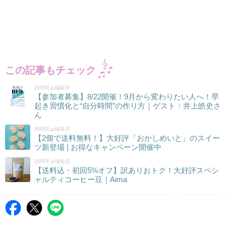
この記事もチェック
朝時間.jp編集部
【参加者募集】8/22開催！9月から変わりたい人へ！早
起き習慣化と“自分時間”の作り方｜ゲスト：井上皓史さ
ん
朝時間.jp編集部
【2個で送料無料！】大好評「おかしめいと」のスイー
ツ新登場 | お得なキャンペーン開催中
朝時間.jp編集部
【送料込・初回5%オフ】訳ありおトク！大好評スペシ
ャルティコーヒー豆｜Aima