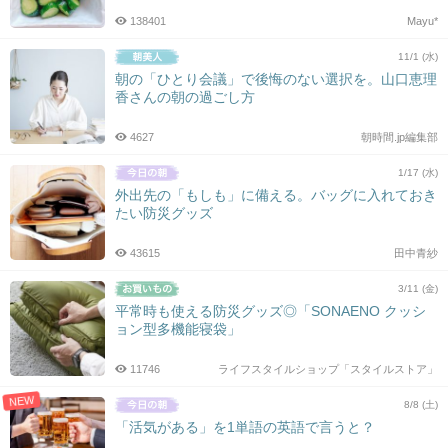
138401
Mayu*
11/1 (水)
朝の「ひとり会議」で後悔のない選択を。山口恵理
香さんの朝の過ごし方
4627
朝時間.jp編集部
1/17 (水)
外出先の「もしも」に備える。バッグに入れておき
たい防災グッズ
43615
田中青紗
3/11 (金)
平常時も使える防災グッズ◎「SONAENO クッシ
ョン型多機能寝袋」
11746
ライフスタイルショップ「スタイルストア」
NEW
8/8 (土)
「活気がある」を1単語の英語で言うと？