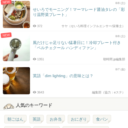
NEW
8/8 (土)
せいろでモーニング！マーマレード醤油タレの「彩
り温野菜プレート」
372
サヤ（せいろ料理インフルエンサー/栄養士）
NEW
8/8 (土)
風だけじゃ足りない猛暑日に！冷却プレート付き
「ペルチェクール ハンディファン」
1351
朝時間.jp編集部
8/7 (金)
英語「dim lighting」の意味とは？
3643
編集部（協力：eステ）
人気のキーワード
朝ごはん
英語
お弁当
おにぎり
食パン