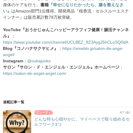
身体のケアを行う。
書籍
『幸せになりたかったら、腸を整えなさ
い』
はAmazon部門1位獲得。開発商品『桜香流・セルスルーエステ
インナー』は販売累計数78万枚突破。
YouTube『おうかじゅんこハッピーアラフィフ健康！腸活チャンネ
ル』
：
https://www.youtube.com/channel/UCLBEZ_9Z3AygJ5hCLoSQ0dA
Blog『コノハナサクヤヒメ』
：
https://ameblo.jp/salon-de-ange-
angel/
Instagram
：
@oukajunko
サロン『サロン・ド・エンジェル・エンジェル』ホームページ
：
https://salon-de-angel-angel.com/
連載記事一覧
8/7 (金)
どんな時も心穏やかに。マイペースで取り組めるセ
ルフワーク3つ