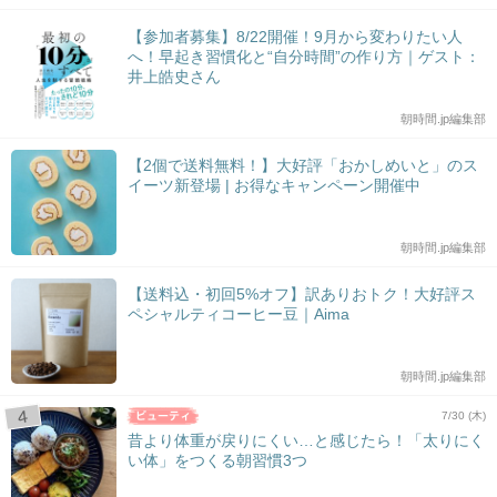
【参加者募集】8/22開催！9月から変わりたい人
へ！早起き習慣化と“自分時間”の作り方｜ゲスト：
井上皓史さん
朝時間.jp編集部
【2個で送料無料！】大好評「おかしめいと」のス
イーツ新登場 | お得なキャンペーン開催中
朝時間.jp編集部
【送料込・初回5%オフ】訳ありおトク！大好評ス
ペシャルティコーヒー豆｜Aima
朝時間.jp編集部
7/30 (木)
昔より体重が戻りにくい…と感じたら！「太りにく
い体」をつくる朝習慣3つ