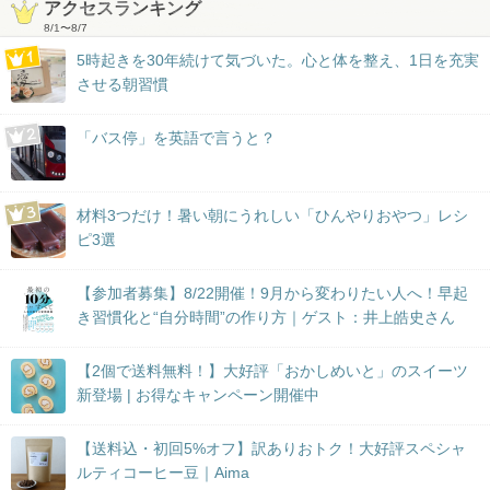
アクセスランキング
8/1
〜
8/7
5時起きを30年続けて気づいた。心と体を整え、1日を充実
させる朝習慣
「バス停」を英語で言うと？
材料3つだけ！暑い朝にうれしい「ひんやりおやつ」レシ
ピ3選
【参加者募集】8/22開催！9月から変わりたい人へ！早起
き習慣化と“自分時間”の作り方｜ゲスト：井上皓史さん
【2個で送料無料！】大好評「おかしめいと」のスイーツ
新登場 | お得なキャンペーン開催中
【送料込・初回5%オフ】訳ありおトク！大好評スペシャ
ルティコーヒー豆｜Aima