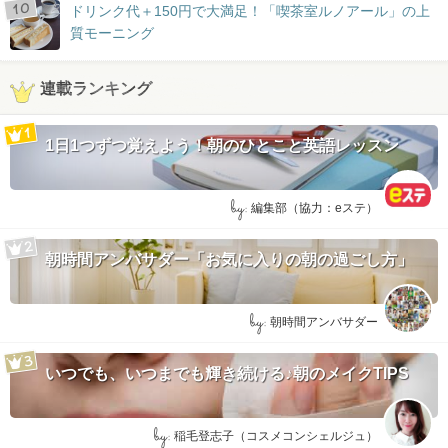
ドリンク代＋150円で大満足！「喫茶室ルノアール」の上
質モーニング
連載ランキング
1日1つずつ覚えよう！朝のひとこと英語レッスン
by:
編集部（協力：eステ）
朝時間アンバサダー「お気に入りの朝の過ごし方」
by:
朝時間アンバサダー
いつでも、いつまでも輝き続ける♪朝のメイクTIPS
by:
稲毛登志子（コスメコンシェルジュ）