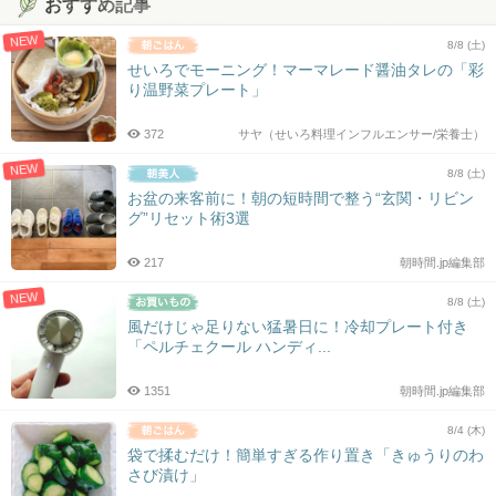
おすすめ記事
NEW
8/8 (土)
せいろでモーニング！マーマレード醤油タレの「彩
り温野菜プレート」
372
サヤ（せいろ料理インフルエンサー/栄養士）
NEW
8/8 (土)
お盆の来客前に！朝の短時間で整う“玄関・リビン
グ”リセット術3選
217
朝時間.jp編集部
NEW
8/8 (土)
風だけじゃ足りない猛暑日に！冷却プレート付き
「ペルチェクール ハンディ...
1351
朝時間.jp編集部
8/4 (木)
袋で揉むだけ！簡単すぎる作り置き「きゅうりのわ
さび漬け」