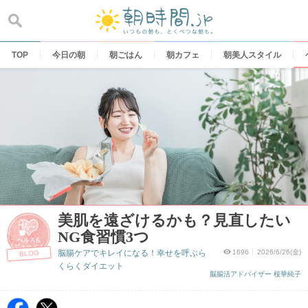
Skip
to
content
TOP
今日の朝
朝ごはん
朝カフェ
朝美人スタイル
美肌を遠ざけるかも？見直したい
NG食習慣3つ
脳腸ケアでキレイになる！幸せを呼ぶら
1696
2026/6/26(金)
BLOG
くらくダイエット
脳腸活アドバイザー 桜華純子