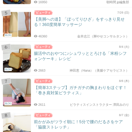
16950
朝時間.jp編集部
7/26 (日)
【美脚への道】「ぼってりひざ」をすっきり見せ
る！360度簡単マッサージ
BLOG
46360
金井志江（脚やせコンサルタント）
8/4 (火)
腸活中のおやつに♪シュワッととろける「米粉シフ
ォンケーキ」レシピ
BLOG
2663
神田恵（Hana）（美腸ケアセラピスト）
8/6 (木)
【簡単3ステップ】ガチガチの胸まわりをほぐす！
「巻き肩対策ピラティス」
BLOG
2611
ピラティスインストラクター 澤田みのり
8/7 (金)
前かがみがツライ朝に！5分で腰のだるさをケア
「脇腹ストレッチ」