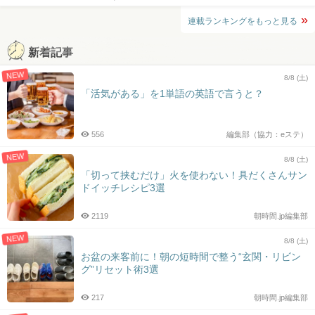
連載ランキングをもっと見る
新着記事
NEW
8/8 (土)
「活気がある」を1単語の英語で言うと？
556
編集部（協力：eステ）
NEW
8/8 (土)
「切って挟むだけ」火を使わない！具だくさんサン
ドイッチレシピ3選
2119
朝時間.jp編集部
NEW
8/8 (土)
お盆の来客前に！朝の短時間で整う“玄関・リビン
グ”リセット術3選
217
朝時間.jp編集部