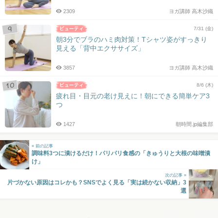
2309
ヨガ講師 高木沙織
7/31 (金)
朝3分でブラのハミ肉対策！Tシャツ姿がすっきり
見える「背中エクササイズ」
3857
ヨガ講師 高木沙織
8/6 (木)
疲れ目・目元の老け見えに！朝にできる簡単ケア3
つ
1427
朝時間.jp編集部
« 前の記事
調味料3つに漬けるだけ！パリパリ食感の「きゅうりと大根の味噌漬
け」
次の記事 »
片づかない原因はコレかも？SNSでよく見る「実は続かない収納」3
選