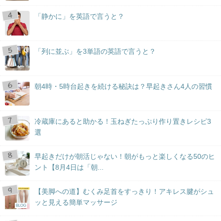
「静かに」を英語で言うと？
「列に並ぶ」を3単語の英語で言うと？
朝4時・5時台起きを続ける秘訣は？早起きさん4人の習慣
冷蔵庫にあると助かる！玉ねぎたっぷり作り置きレシピ3
選
早起きだけが朝活じゃない！朝がもっと楽しくなる50のヒ
ント【8月4日は「朝...
【美脚への道】むくみ足首をすっきり！アキレス腱がシュ
ッと見える簡単マッサージ
BLOG