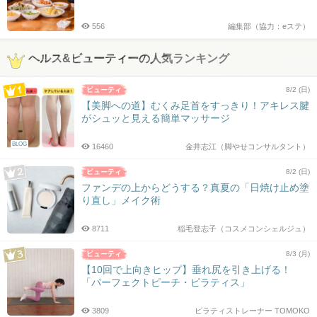
556
編集部（協力：eステ）
ヘルス&ビューティーの人気ランキング
8/2 (日)
【美脚への道】むくみ足首をすっきり！アキレス腱
がシュッと見える簡単マッサージ
BLOG
16460
金井志江（脚やせコンサルタント）
8/2 (日)
ファンデの上からどうする？真夏の「日焼け止め塗
り直し」メイク術
8711
稲毛登志子（コスメコンシェルジュ）
8/3 (月)
【10回で上向きヒップ】垂れ尻を引き上げる！
「パーフェクトピーチ・ピラティス」
3809
ピラティストレーナー TOMOKO