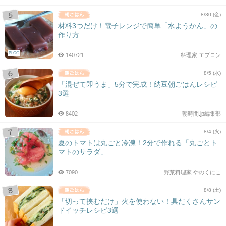
8/30 (金)
材料3つだけ！電子レンジで簡単「水ようかん」の
作り方
BLOG
140721
料理家 エプロン
8/5 (水)
「混ぜて即うま」5分で完成！納豆朝ごはんレシピ
3選
8402
朝時間.jp編集部
8/4 (火)
夏のトマトは丸ごと冷凍！2分で作れる「丸ごとト
マトのサラダ」
7090
野菜料理家 やのくにこ
8/8 (土)
「切って挟むだけ」火を使わない！具だくさんサン
ドイッチレシピ3選