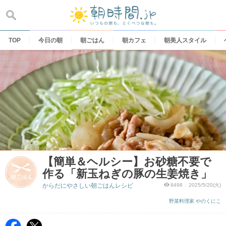
Skip
to
content
TOP
今日の朝
朝ごはん
朝カフェ
朝美人スタイル
【簡単＆ヘルシー】お砂糖不要で
作る「新玉ねぎの豚の生姜焼き」
からだにやさしい朝ごはんレシピ
8498
2025/5/20(火)
野菜料理家 やのくにこ