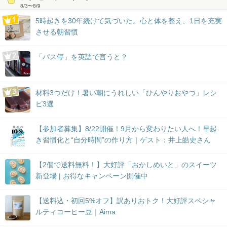
8/3
〜
8/9
5時起きを30年続けて気づいた。心と体を整え、1日を充実
させる朝習慣
「バス停」を英語で言うと？
材料3つだけ！暑い朝にうれしい「ひんやりおやつ」レシ
ピ3選
【参加者募集】8/22開催！9月から変わりたい人へ！早起
き習慣化と“自分時間”の作り方｜ゲスト：井上皓史さん
【2個で送料無料！】大好評「おかしめいと」のスイーツ
新登場 | お得なキャンペーン開催中
【送料込・初回5%オフ】訳ありおトク！大好評スペシャ
ルティコーヒー豆｜Aima