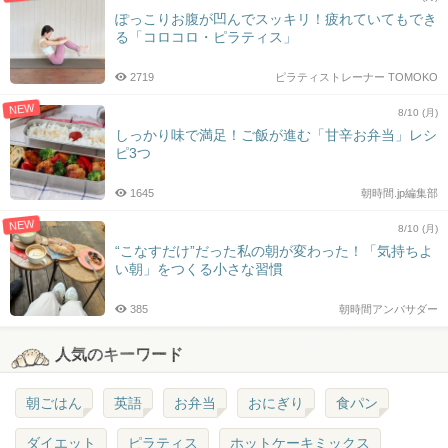
ぽっこりお腹が凹んでスッキリ！疲れていてもでき
る「コロコロ・ピラティス」
2719
ピラティストレーナー TOMOKO
NEW
8/10 (月)
しっかり味で満足！ご飯が進む「甘辛お弁当」レシ
ピ3つ
1645
朝時間.jp編集部
NEW
8/10 (月)
“こなすだけ”だった私の朝が変わった！「気持ちよ
い朝」をつくる小さな習慣
385
朝時間アンバサダー
人気のキーワード
朝ごはん
英語
お弁当
おにぎり
食パン
ダイエット
ピラティス
ホットケーキミックス