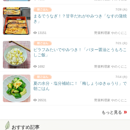
7/28 (火)
まるでうなぎ！？甘辛だれがやみつき「なすの蒲焼
き」
13151
野菜料理家 やのくにこ
7/21 (火)
ピラフみたいでやみつき！「バター醤油とうもろこ
しご飯」
1692
野菜料理家 やのくにこ
7/14 (火)
夏の水分・塩分補給に！「梅しょうゆきゅうり」で
朝ごはん
26531
野菜料理家 やのくにこ
もっと見る
おすすめ記事