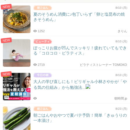
NEW
8/10 (月)
夏のそうめん消費に♪包丁いらず「卵と塩昆布の焼
きそうめん」
1252
きりん
NEW
8/10 (月)
ぽっこりお腹が凹んでスッキリ！疲れていてもでき
る「コロコロ・ピラティス」
2719
ピラティストレーナー TOMOKO
NEW
8/10 (月)
大人の学び直しにも！ビリギャル小林さやかが「や
る気の仕組み」から勉強法...
PR
朝時間.jp
8/23 (月)
朝ごはんやおやつで夏バテ予防！簡単「きゅうりの
一本漬け」