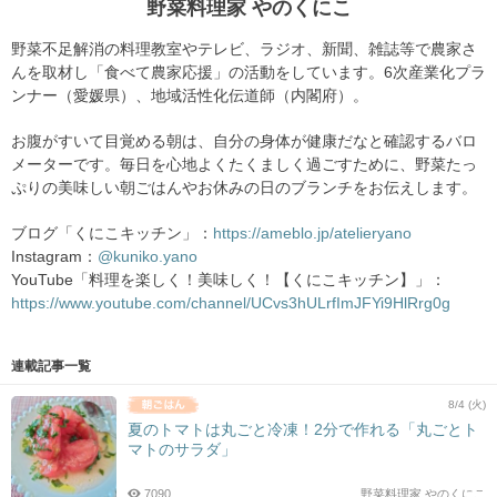
野菜料理家 やのくにこ
野菜不足解消の料理教室やテレビ、ラジオ、新聞、雑誌等で農家さ
んを取材し「食べて農家応援」の活動をしています。6次産業化プラ
ンナー（愛媛県）、地域活性化伝道師（内閣府）。
お腹がすいて目覚める朝は、自分の身体が健康だなと確認するバロ
メーターです。毎日を心地よくたくましく過ごすために、野菜たっ
ぷりの美味しい朝ごはんやお休みの日のブランチをお伝えします。
ブログ「くにこキッチン」：
https://ameblo.jp/atelieryano
Instagram：
@kuniko.yano
YouTube「料理を楽しく！美味しく！【くにこキッチン】」：
https://www.youtube.com/channel/UCvs3hULrfImJFYi9HlRrg0g
連載記事一覧
8/4 (火)
夏のトマトは丸ごと冷凍！2分で作れる「丸ごとト
マトのサラダ」
7090
野菜料理家 やのくにこ