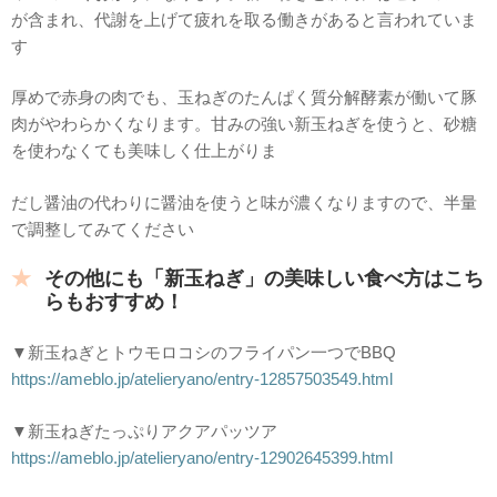
が含まれ、代謝を上げて疲れを取る働きがあると言われていま
す
厚めで赤身の肉でも、玉ねぎのたんぱく質分解酵素が働いて豚
肉がやわらかくなります。甘みの強い新玉ねぎを使うと、砂糖
を使わなくても美味しく仕上がりま
だし醤油の代わりに醤油を使うと味が濃くなりますので、半量
で調整してみてください
その他にも「新玉ねぎ」の美味しい食べ方はこち
らもおすすめ！
▼新玉ねぎとトウモロコシのフライパン一つでBBQ
https://ameblo.jp/atelieryano/entry-12857503549.html
▼新玉ねぎたっぷりアクアパッツア
https://ameblo.jp/atelieryano/entry-12902645399.html