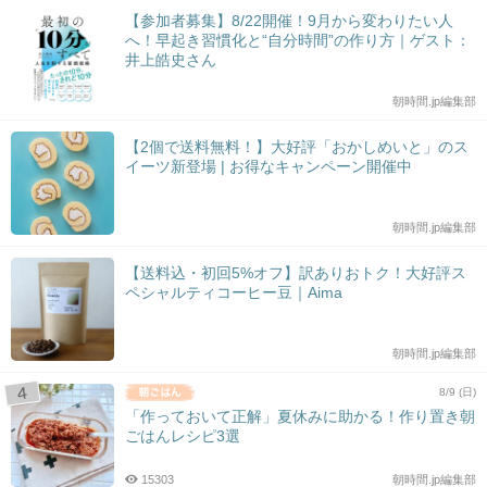
【参加者募集】8/22開催！9月から変わりたい人
へ！早起き習慣化と“自分時間”の作り方｜ゲスト：
井上皓史さん
朝時間.jp編集部
【2個で送料無料！】大好評「おかしめいと」のス
イーツ新登場 | お得なキャンペーン開催中
朝時間.jp編集部
【送料込・初回5%オフ】訳ありおトク！大好評ス
ペシャルティコーヒー豆｜Aima
朝時間.jp編集部
8/9 (日)
「作っておいて正解」夏休みに助かる！作り置き朝
ごはんレシピ3選
15303
朝時間.jp編集部