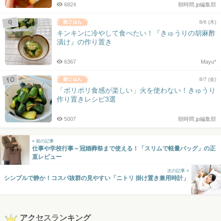
6824
朝時間.jp編集部
8/6 (木)
キンキンに冷やして食べたい！『きゅうりの胡麻酢
漬け』の作り置き
6367
Mayu*
8/7 (金)
「ポリポリ食感が楽しい」火を使わない！きゅうり
作り置きレシピ3選
5007
朝時間.jp編集部
« 前の記事
仕事や学校行事～冠婚葬祭まで使える！「スリムで軽量バッグ」の正
直レビュー
次の記事 »
シンプルで静か！コスパ抜群の見やすい「ニトリ 掛け置き兼用時計」
アクセスランキング