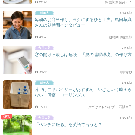
22373
料理家 齋藤菜々子
8/14 (水)
毎朝のお弁当作り、ラクにするひと工夫。馬田草織
さんの朝時間インタビュー
4952
朝時間.jp編集部
7/5 (水)
窓の開けっ放しは危険！「夏の睡眠環境」の作り方
39215
田中青紗
1/6 (水)
片づけアドバイザーがおすすめ！いざという時困ら
ない「備蓄・ローリングス...
15996
片づけアドバイザー 石阪京子
NEW
8/10 (月)
「ベンチに座る」を英語で言うと？