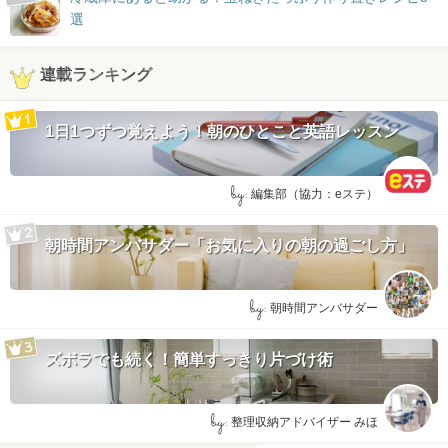
選
連載ランキング
1日1つずつ覚えよう！朝のひとこと英語レッスン
by:
編集部（協力：eステ）
朝時間アンバサダー「お気に入りの朝の過ごし方」
by:
朝時間アンバサダー
ズボラでも続く！簡単すっきり片づけ術
by:
整理収納アドバイザー みほ