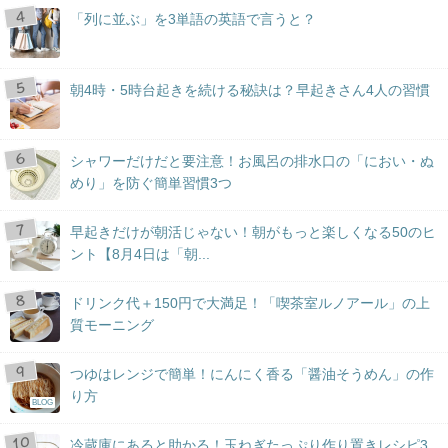
「列に並ぶ」を3単語の英語で言うと？
朝4時・5時台起きを続ける秘訣は？早起きさん4人の習慣
シャワーだけだと要注意！お風呂の排水口の「におい・ぬ
めり」を防ぐ簡単習慣3つ
早起きだけが朝活じゃない！朝がもっと楽しくなる50のヒ
ント【8月4日は「朝...
ドリンク代＋150円で大満足！「喫茶室ルノアール」の上
質モーニング
つゆはレンジで簡単！にんにく香る「醤油そうめん」の作
り方
BLOG
冷蔵庫にあると助かる！玉ねぎたっぷり作り置きレシピ3