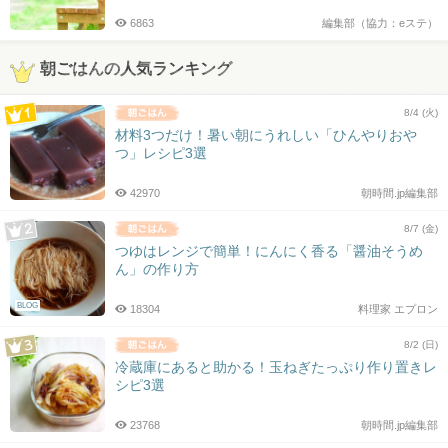
6863
編集部（協力：eステ）
朝ごはんの人気ランキング
8/4 (火)
材料3つだけ！暑い朝にうれしい「ひんやりおや
つ」レシピ3選
42970
朝時間.jp編集部
8/7 (金)
つゆはレンジで簡単！にんにく香る「醤油そうめ
ん」の作り方
BLOG
18304
料理家 エプロン
8/2 (日)
冷蔵庫にあると助かる！玉ねぎたっぷり作り置きレ
シピ3選
23768
朝時間.jp編集部