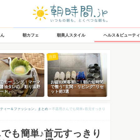
はん
朝カフェ
朝美人スタイル
ヘルス＆ビューティ
注目
でモーニング！マーマ
お盆の来客前に！朝の短時間
醤油タレの「彩り温野
で整う“玄関・リビング”リセ
ート」
ット術3選
ティー＆ファッション」まとめ
>
不器用さんでも簡単♪首元すっきり
んでも簡単♪首元すっきり