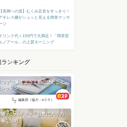
【美脚への道】むくみ足首をすっきり！
アキレス腱がシュッと見える簡単マッサ
ージ
ドリンク代＋150円で大満足！「喫茶室
ルノアール」の上質モーニング
載ランキング
日1つずつ覚えよう！朝のひとこと
語レッスン
by:
編集部（協力：eステ）
時間アンバサダー「お気に入りの
の過ごし方」