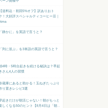
ペーン開催中
【送料込・初回5%オフ】訳ありおト
ク！大好評スペシャルティコーヒー豆｜
Aima
「静かに」を英語で言うと？
「列に並ぶ」を3単語の英語で言うと？
朝4時・5時台起きを続ける秘訣は？早起
きさん4人の習慣
冷蔵庫にあると助かる！玉ねぎたっぷり
作り置きレシピ3選
早起きだけが朝活じゃない！朝がもっと
楽しくなる50のヒント【8月4日は「朝...