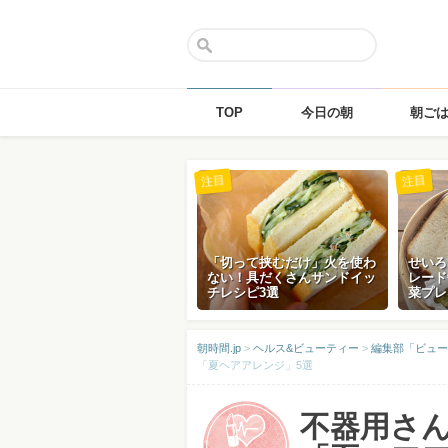
TOP
今日の朝
朝ご
Skip
注目
注目
to
content
「切って挟むだけ」火を使わ
せいろ
ない！具だくさんサンドイッ
レード
チレシピ3選
菜プレ
朝時間.jp
>
ヘルス&ビューティー
>
編集部「ビュー
「夏ヘアアレンジ」5選
不器用さ