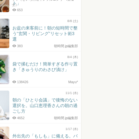
ト」
士）
653
8/8 (土)
お盆の来客前に！朝の短時間で整
う“玄関・リビング”リセット術3
選
383
朝時間.jp編集部
8/4 (木)
袋で揉むだけ！簡単すぎる作り置
き「きゅうりのわさび漬け」
138426
Mayu*
11/1 (水)
朝の「ひとり会議」で後悔のない
選択を。山口恵理香さんの朝の過
ごし方
4652
朝時間.jp編集部
1/17 (水)
外出先の「もしも」に備える。バ