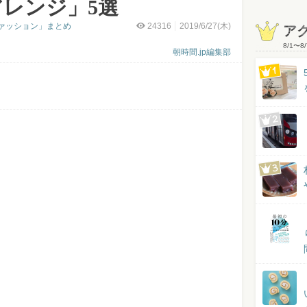
レンジ」5選
ァッション」まとめ
24316
2019/6/27(木)
ア
8/1
〜
8/
朝時間.jp編集部