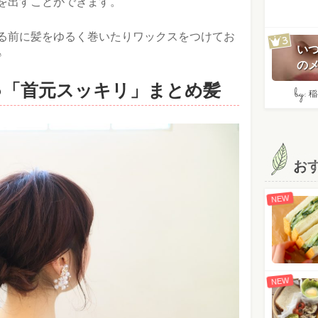
を出すことができます。
る前に髪をゆるく巻いたりワックスをつけてお
い
♪
のメ
♪「首元スッキリ」まとめ髪
by:
稲
お
NEW
NEW