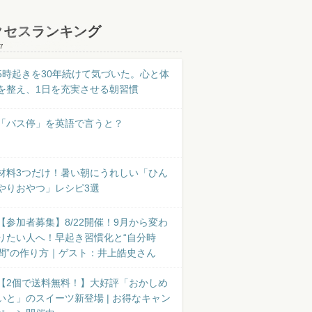
クセスランキング
7
5時起きを30年続けて気づいた。心と体
を整え、1日を充実させる朝習慣
「バス停」を英語で言うと？
材料3つだけ！暑い朝にうれしい「ひん
やりおやつ」レシピ3選
【参加者募集】8/22開催！9月から変わ
りたい人へ！早起き習慣化と“自分時
間”の作り方｜ゲスト：井上皓史さん
【2個で送料無料！】大好評「おかしめ
いと」のスイーツ新登場 | お得なキャン