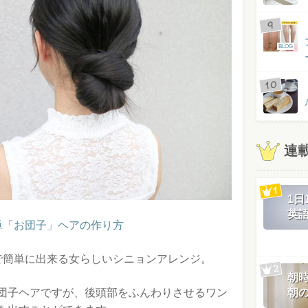
BLOG
連
1
英
単「お団子」ヘアの作り方
で簡単に出来る女らしいシニョンアレンジ。
朝
朝
団子ヘアですが、後頭部をふんわりさせるワン