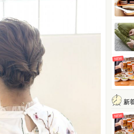
NEW
新
NEW