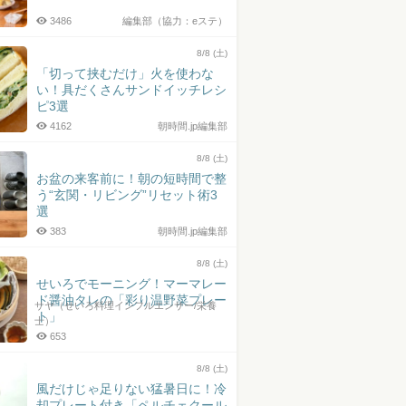
3486
編集部（協力：eステ）
8/8 (土)
「切って挟むだけ」火を使わな
い！具だくさんサンドイッチレシ
ピ3選
4162
朝時間.jp編集部
8/8 (土)
お盆の来客前に！朝の短時間で整
う“玄関・リビング”リセット術3
選
383
朝時間.jp編集部
8/8 (土)
せいろでモーニング！マーマレー
ド醤油タレの「彩り温野菜プレー
サヤ（せいろ料理インフルエンサー/栄養
ト」
士）
653
8/8 (土)
風だけじゃ足りない猛暑日に！冷
却プレート付き「ペルチェクール