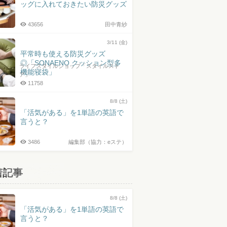
ッグに入れておきたい防災グッズ
43656
田中青紗
3/11 (金)
平常時も使える防災グッズ
◎「SONAENO クッション型多
ライフスタイルショップ「スタイルスト
機能寝袋」
ア」
11758
8/8 (土)
「活気がある」を1単語の英語で
言うと？
3486
編集部（協力：eステ）
着記事
8/8 (土)
「活気がある」を1単語の英語で
言うと？