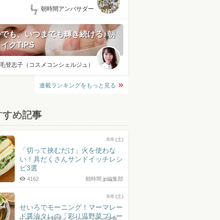
by:
朝時間アンバサダー
つでも、いつまでも輝き続ける♪朝
イクTIPS
毛登志子（コスメコンシェルジュ）
連載ランキングをもっと見る
すすめ記事
8/8 (土)
「切って挟むだけ」火を使わな
い！具だくさんサンドイッチレシ
ピ3選
4162
朝時間.jp編集部
8/8 (土)
せいろでモーニング！マーマレー
ド醤油タレの「彩り温野菜プレー
サヤ（せいろ料理インフルエンサー/栄養