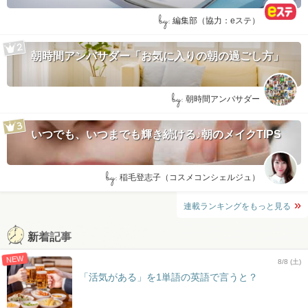
by:
編集部（協力：eステ）
朝時間アンバサダー「お気に入りの朝の過ごし方」
by:
朝時間アンバサダー
いつでも、いつまでも輝き続ける♪朝のメイクTIPS
by:
稲毛登志子（コスメコンシェルジュ）
連載ランキングをもっと見る
新着記事
NEW
8/8 (土)
「活気がある」を1単語の英語で言うと？