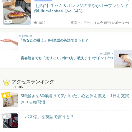
【渋谷】生ハム＆オレンジの爽やかオープンサンド
@Lilium&coffee【vol.645】
BLOG
1019
東京ソトアサごはん会 (朝食レポーター)
« 前の記事
「あなたの番よ」を4単語の英語で言うと？
次の記事 »
宴会続きでも「太りにくい食べ方」教えます♪ポイント2つ
アクセスランキング
8/1
〜
8/7
5時起きを30年続けて気づいた。心と体を整え、1日を充実
させる朝習慣
「バス停」を英語で言うと？