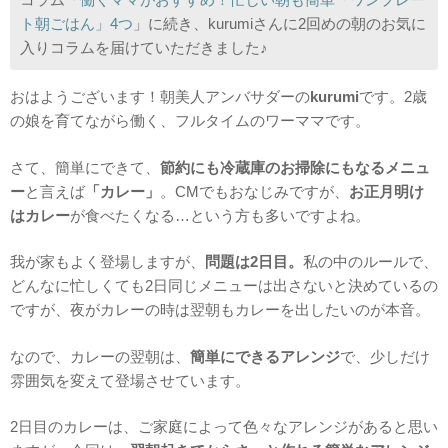
ト朝ごはん」4つ
」に続き、kurumiさんに2回めの朝のお気に
入りコラムを届けていただきました♪
おはようございます！朝美人アンバサダーの
kurumi
です。2歳
の娘を育てながら働く、フルタイムのワーママです。
さて、簡単にできて、
節約にも冷蔵庫のお掃除にもなるメニュ
ー
と言えば
「カレー」
。CMでもおなじみですが、
お正月明け
はカレー
が食べたくなる…という方も多いですよね。
我が家もよく登場しますが、
問題は2日目。
私の中のルールで、
どんなに忙しくても2日同じメニューは出さないと決めているの
ですが、夜がカレーの時は翌朝もカレーを出したいのが本音。
なので、カレーの翌朝は、
簡単にできるアレンジ
で、少しだけ
雰囲気を変えて登場させています。
2日目のカレーは、ご家庭によって色々なアレンジがあると思い