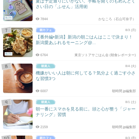
夏は予定通りにいかない。手帳を開くのもめんどく
さい日の「ふせん」活用術
BLOG
7844
かなころ（石山可奈子）
8/3 (月)
【番外編•新潟】新潟の朝ごはんはここで決まり！
新潟愛あふれるモーニング@...
BLOG
6764
東京ソトアサごはん会 (朝食レポーター)
8/4 (火)
機嫌がいい人は朝に何してる？気分よく過ごす小さ
な習慣3つ
6007
朝時間.jp編集部
8/1 (土)
朝一番にスマホを見る前に。頭と心が整う「ジャー
ナリング」習慣
2159
朝時間.jp編集部
8/3 (月)