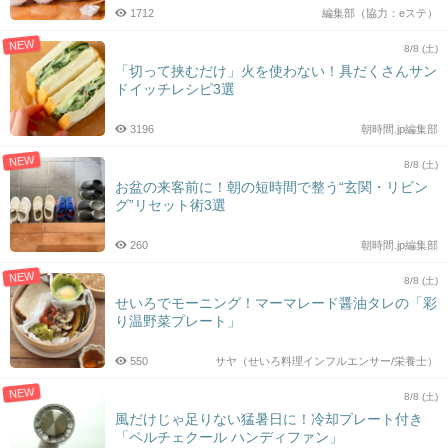
1712
編集部（協力：eステ）
NEW
8/8 (土)
「切って挟むだけ」火を使わない！具だくさんサン
ドイッチレシピ3選
3196
朝時間.jp編集部
NEW
8/8 (土)
お盆の来客前に！朝の短時間で整う“玄関・リビン
グ”リセット術3選
260
朝時間.jp編集部
NEW
8/8 (土)
せいろでモーニング！マーマレード醤油タレの「彩
り温野菜プレート」
550
サヤ（せいろ料理インフルエンサー/栄養士）
NEW
8/8 (土)
風だけじゃ足りない猛暑日に！冷却プレート付き
「ペルチェクール ハンディファン」