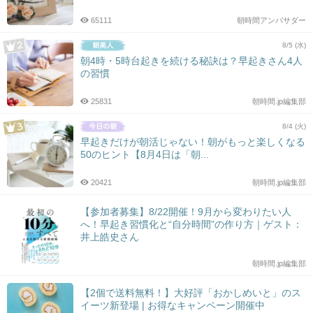
65111
朝時間アンバサダー
8/5 (水)
朝4時・5時台起きを続ける秘訣は？早起きさん4人
の習慣
25831
朝時間.jp編集部
8/4 (火)
早起きだけが朝活じゃない！朝がもっと楽しくなる
50のヒント【8月4日は「朝...
20421
朝時間.jp編集部
【参加者募集】8/22開催！9月から変わりたい人
へ！早起き習慣化と“自分時間”の作り方｜ゲスト：
井上皓史さん
朝時間.jp編集部
【2個で送料無料！】大好評「おかしめいと」のス
イーツ新登場 | お得なキャンペーン開催中