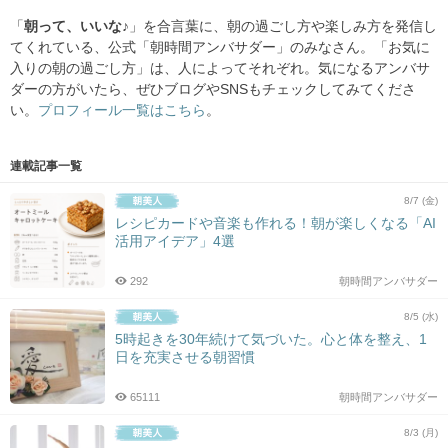
「
朝って、いいな♪
」を合言葉に、朝の過ごし方や楽しみ方を発信し
てくれている、公式「朝時間アンバサダー」のみなさん。「お気に
入りの朝の過ごし方」は、人によってそれぞれ。気になるアンバサ
ダーの方がいたら、ぜひブログやSNSもチェックしてみてくださ
い。
プロフィール一覧はこちら
。
連載記事一覧
8/7 (金)
レシピカードや音楽も作れる！朝が楽しくなる「AI
活用アイデア」4選
292
朝時間アンバサダー
8/5 (水)
5時起きを30年続けて気づいた。心と体を整え、1
日を充実させる朝習慣
65111
朝時間アンバサダー
8/3 (月)