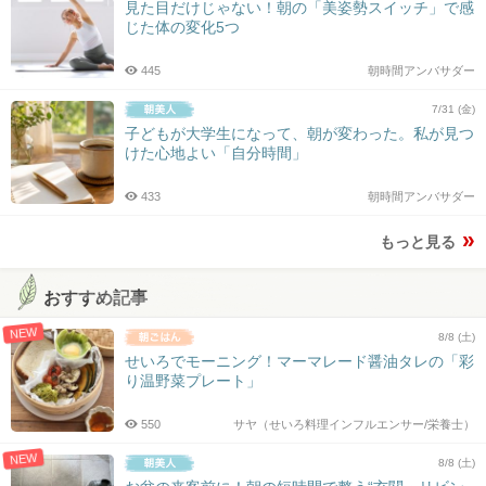
見た目だけじゃない！朝の「美姿勢スイッチ」で感
じた体の変化5つ
445
朝時間アンバサダー
7/31 (金)
子どもが大学生になって、朝が変わった。私が見つ
けた心地よい「自分時間」
433
朝時間アンバサダー
もっと見る
おすすめ記事
NEW
8/8 (土)
せいろでモーニング！マーマレード醤油タレの「彩
り温野菜プレート」
550
サヤ（せいろ料理インフルエンサー/栄養士）
NEW
8/8 (土)