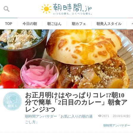
Skip
to
content
TOP
今日の朝
朝ごはん
朝カフェ
朝美人スタイル
お正月明けはやっぱりコレ!?朝10
分で簡単「2日目のカレー」朝食ア
レンジ3つ
朝時間アンバサダー「お気に入りの朝の過
2671
2019/1/4(金)
ごし方」
朝時間アンバサダー