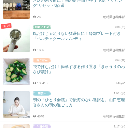
お盆の来客前に！朝の短時間で整う“玄関・リビン
グ”リセット術3選
260
朝時間.jp編集部
NEW
8/8 (土)
風だけじゃ足りない猛暑日に！冷却プレート付き
「ペルチェクール ハンディ...
1886
朝時間.jp編集部
8/4 (木)
袋で揉むだけ！簡単すぎる作り置き「きゅうりのわ
さび漬け」
138416
Mayu*
11/1 (水)
朝の「ひとり会議」で後悔のない選択を。山口恵理
香さんの朝の過ごし方
4640
朝時間.jp編集部
1/17 (水)