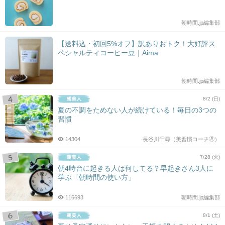
朝時間.jp編集部
【送料込・初回5%オフ】訳ありおトク！大好評ス
ペシャルティコーヒー豆｜Aima
朝時間.jp編集部
8/2 (日)
夏の不調をためない人が続けている！毎日の3つの
習慣
14304
長谷川千尋（美習慣コーチ🄬）
7/28 (火)
朝4時台に起きる人は何してる？早起きさん3人に
学ぶ「朝時間の使い方」
116693
朝時間.jp編集部
8/1 (土)