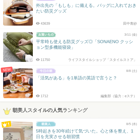
外出先の「もしも」に備える。バッグに入れておき
たい防災グッズ
43639
田中青紗
3/11 (金)
平常時も使える防災グッズ◎「SONAENO クッシ
ョン型多機能寝袋」
11750
ライフスタイルショップ「スタイルストア」
NEW
8/8 (土)
「活気がある」を1単語の英語で言うと？
1712
編集部（協力：eステ）
朝美人スタイルの人気ランキング
8/5 (水)
5時起きを30年続けて気づいた。心と体を整え、1
日を充実させる朝習慣