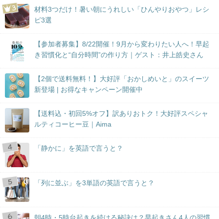
材料3つだけ！暑い朝にうれしい「ひんやりおやつ」レシ
ピ3選
【参加者募集】8/22開催！9月から変わりたい人へ！早起
き習慣化と“自分時間”の作り方｜ゲスト：井上皓史さん
【2個で送料無料！】大好評「おかしめいと」のスイーツ
新登場 | お得なキャンペーン開催中
【送料込・初回5%オフ】訳ありおトク！大好評スペシャ
ルティコーヒー豆｜Aima
「静かに」を英語で言うと？
「列に並ぶ」を3単語の英語で言うと？
朝4時・5時台起きを続ける秘訣は？早起きさん4人の習慣