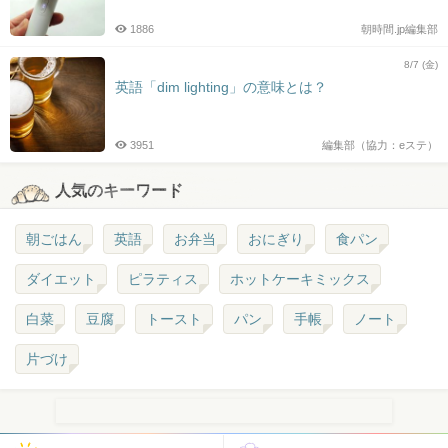
1886
朝時間.jp編集部
8/7 (金)
英語「dim lighting」の意味とは？
3951
編集部（協力：eステ）
人気のキーワード
朝ごはん
英語
お弁当
おにぎり
食パン
ダイエット
ピラティス
ホットケーキミックス
白菜
豆腐
トースト
パン
手帳
ノート
片づけ