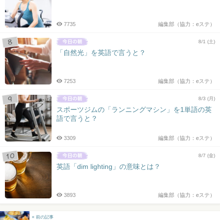
7735
編集部（協力：eステ）
8/1 (土)
「自然光」を英語で言うと？
7253
編集部（協力：eステ）
8/3 (月)
スポーツジムの「ランニングマシン」を1単語の英
語で言うと？
3309
編集部（協力：eステ）
8/7 (金)
英語「dim lighting」の意味とは？
3893
編集部（協力：eステ）
« 前の記事