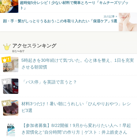
超時短5分レシピ！少ない材料で簡単とろーり「キムチーズリゾッ
ト」
次の記事 »
顔・手・髪がしっとりうるおう♪この冬取り入れたい「保湿ケア」5選
アクセスランキング
8/1
〜
8/7
5時起きを30年続けて気づいた。心と体を整え、1日を充実
させる朝習慣
「バス停」を英語で言うと？
材料3つだけ！暑い朝にうれしい「ひんやりおやつ」レシ
ピ3選
【参加者募集】8/22開催！9月から変わりたい人へ！早起
き習慣化と“自分時間”の作り方｜ゲスト：井上皓史さん