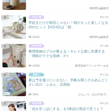
朝時間.jp編集部
8/4 (火)
早起きだけが朝活じゃない！朝がもっと楽しくなる
50のヒント【8月4日は「朝...
20342
朝時間.jp編集部
8/7 (金)
整理収納のプロが教える！キレイな家に共通する
「掃除がラクな収納」3つ
10006
整理収納アドバイザー みほ
8/1 (土)
夏は予定通りにいかない。手帳を開くのもめんどく
さい日の「ふせん」活用術
BLOG
7840
かなころ（石山可奈子）
8/4 (火)
「頭を空っぽにする」を3単語の英語で言うと？