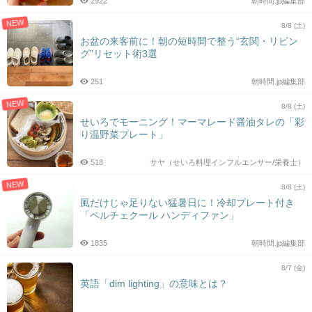
2922
朝時間.jp編集部
NEW
8/8 (土)
お盆の来客前に！朝の短時間で整う“玄関・リビン
グ”リセット術3選
251
朝時間.jp編集部
NEW
8/8 (土)
せいろでモーニング！マーマレード醤油タレの「彩
り温野菜プレート」
518
サヤ（せいろ料理インフルエンサー/栄養士）
NEW
8/8 (土)
風だけじゃ足りない猛暑日に！冷却プレート付き
「ペルチェクール ハンディファン」
1835
朝時間.jp編集部
8/7 (金)
英語「dim lighting」の意味とは？