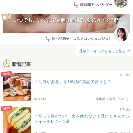
by:
朝時間アンバサダー
いつでも、いつまでも輝き続ける♪朝のメイクTIPS
by:
稲毛登志子（コスメコンシェルジュ）
連載ランキングをもっと見る
新着記事
NEW
8/8 (土)
「活気がある」を1単語の英語で言うと？
1139
編集部（協力：eステ）
NEW
8/8 (土)
「切って挟むだけ」火を使わない！具だくさんサン
ドイッチレシピ3選