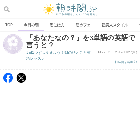
Skip
to
content
TOP
今日の朝
朝ごはん
朝カフェ
朝美人スタイル
「あなたなの？」を3単語の英語で
言うと？
1日1つずつ覚えよう！朝のひとこと英
27575
2017/11/27(月)
語レッスン
朝時間.jp編集部