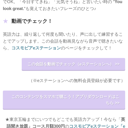
でOK。「今日すてきね」「元気そうね」と言いたい時の “
You
look great.
“も覚えておきたいフレーズのひとつ♪
動画でチェック！
英語力は、繰り返して何度も聞いたり、声に出して練習するこ
とでアップします。この会話を動画見ながら音声で聴きたいな
ら、
コスモピアeステーション
のページをチェックして！
この会話を動画でチェック（eステーションへ） >>
（※eステーションへの無料会員登録が必要です）
このコンテンツをスマホで聴こう！アプリダウンロードはこ
ちら >>
★東京五輪までにいつでもどこでも英語力アップ！今なら「
英
語聞き放題」コース月額300円
の
コスモピアeステーション「e