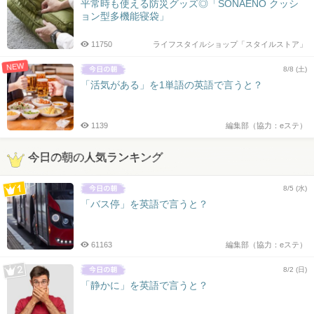
平常時も使える防災グッズ◎「SONAENO クッシ
ョン型多機能寝袋」
11750
ライフスタイルショップ「スタイルストア」
NEW
8/8 (土)
「活気がある」を1単語の英語で言うと？
1139
編集部（協力：eステ）
今日の朝の人気ランキング
8/5 (水)
「バス停」を英語で言うと？
61163
編集部（協力：eステ）
8/2 (日)
「静かに」を英語で言うと？