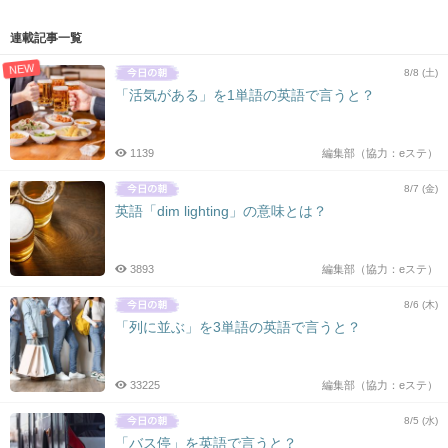
連載記事一覧
NEW
8/8 (土)
「活気がある」を1単語の英語で言うと？
1139
編集部（協力：eステ）
8/7 (金)
英語「dim lighting」の意味とは？
3893
編集部（協力：eステ）
8/6 (木)
「列に並ぶ」を3単語の英語で言うと？
33225
編集部（協力：eステ）
8/5 (水)
「バス停」を英語で言うと？