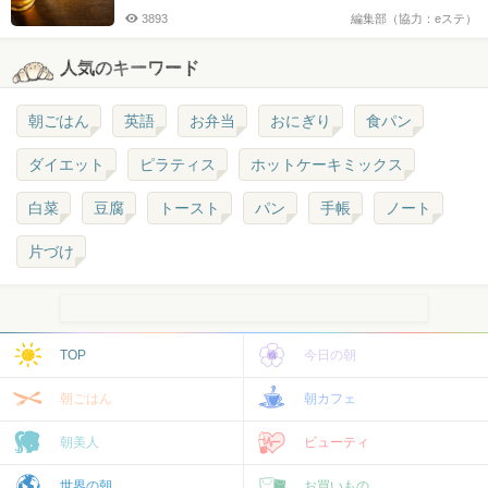
3893
編集部（協力：eステ）
人気のキーワード
朝ごはん
英語
お弁当
おにぎり
食パン
ダイエット
ピラティス
ホットケーキミックス
白菜
豆腐
トースト
パン
手帳
ノート
片づけ
TOP
今日の朝
朝ごはん
朝カフェ
朝美人
ビューティ
世界の朝
お買いもの