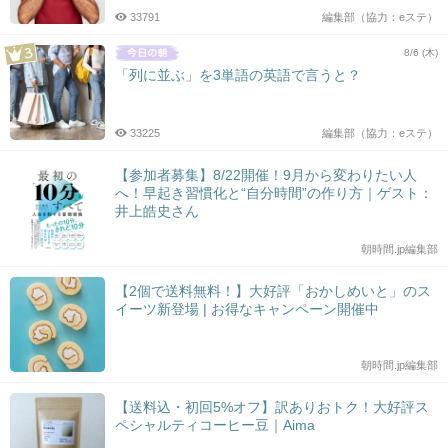
33791
編集部（協力：eステ）
8/6 (木)
「列に並ぶ」を3単語の英語で言うと？
33225
編集部（協力：eステ）
【参加者募集】8/22開催！9月から変わりたい人
へ！早起き習慣化と“自分時間”の作り方｜ゲスト：
井上皓史さん
朝時間.jp編集部
【2個で送料無料！】大好評「おかしめいと」のス
イーツ新登場 | お得なキャンペーン開催中
朝時間.jp編集部
【送料込・初回5%オフ】訳ありおトク！大好評ス
ペシャルティコーヒー豆｜Aima