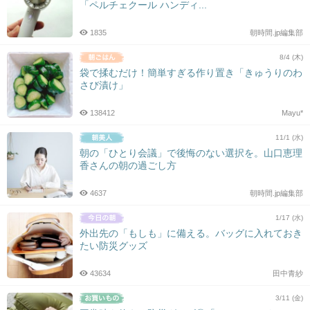
「ペルチェクール ハンディ...
1835
朝時間.jp編集部
8/4 (木)
袋で揉むだけ！簡単すぎる作り置き「きゅうりのわ
さび漬け」
138412
Mayu*
11/1 (水)
朝の「ひとり会議」で後悔のない選択を。山口恵理
香さんの朝の過ごし方
4637
朝時間.jp編集部
1/17 (水)
外出先の「もしも」に備える。バッグに入れておき
たい防災グッズ
43634
田中青紗
3/11 (金)