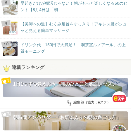
早起きだけが朝活じゃない！朝がもっと楽しくなる50のヒ
ント【8月4日は「朝...
【美脚への道】むくみ足首をすっきり！アキレス腱がシュ
ッと見える簡単マッサージ
BLOG
ドリンク代＋150円で大満足！「喫茶室ルノアール」の上
質モーニング
連載ランキング
1日1つずつ覚えよう！朝のひとこと英語レッスン
by:
編集部（協力：eステ）
朝時間アンバサダー「お気に入りの朝の過ごし方」