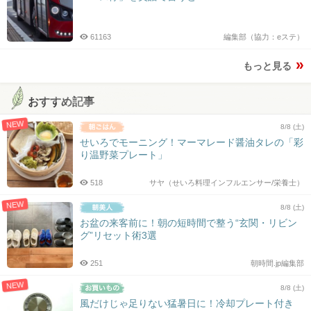
61163
編集部（協力：eステ）
もっと見る
おすすめ記事
NEW
8/8 (土)
せいろでモーニング！マーマレード醤油タレの「彩
り温野菜プレート」
518
サヤ（せいろ料理インフルエンサー/栄養士）
NEW
8/8 (土)
お盆の来客前に！朝の短時間で整う“玄関・リビン
グ”リセット術3選
251
朝時間.jp編集部
NEW
8/8 (土)
風だけじゃ足りない猛暑日に！冷却プレート付き