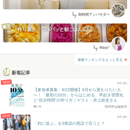
by:
朝時間アンバサダー
「作り置き」でパパッと朝ごはん
by:
Mayu*
連載ランキングをもっと見る
新着記事
NEW
8/6 (木)
【参加者募集・8/22開催】9月から変わりたい人
へ！「最初の10分」からはじめる、早起き習慣化
と“自分時間”の作り方｜ゲスト：井上皓史さん
70
朝時間.jp編集部
NEW
8/6 (木)
「列に並ぶ」を3単語の英語で言うと？