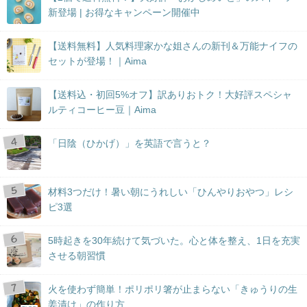
新登場 | お得なキャンペーン開催中
【送料無料】人気料理家かな姐さんの新刊＆万能ナイフの
セットが登場！｜Aima
【送料込・初回5%オフ】訳ありおトク！大好評スペシャ
ルティコーヒー豆｜Aima
「日陰（ひかげ）」を英語で言うと？
材料3つだけ！暑い朝にうれしい「ひんやりおやつ」レシ
ピ3選
5時起きを30年続けて気づいた。心と体を整え、1日を充実
させる朝習慣
火を使わず簡単！ポリポリ箸が止まらない「きゅうりの生
姜漬け」の作り方