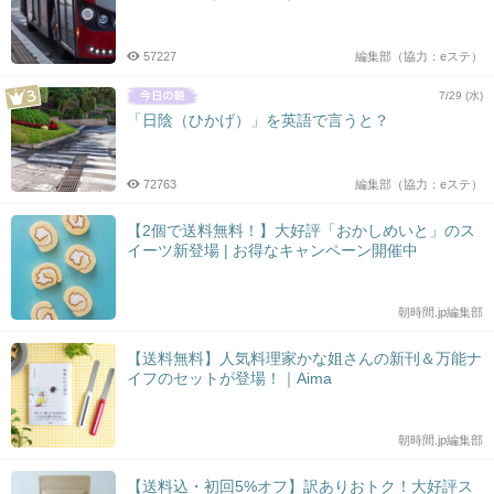
57227
編集部（協力：eステ）
7/29 (水)
「日陰（ひかげ）」を英語で言うと？
72763
編集部（協力：eステ）
【2個で送料無料！】大好評「おかしめいと」のス
イーツ新登場 | お得なキャンペーン開催中
朝時間.jp編集部
【送料無料】人気料理家かな姐さんの新刊＆万能ナ
イフのセットが登場！｜Aima
朝時間.jp編集部
【送料込・初回5%オフ】訳ありおトク！大好評ス