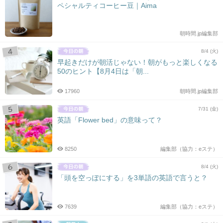
ペシャルティコーヒー豆｜Aima
朝時間.jp編集部
8/4 (火)
早起きだけが朝活じゃない！朝がもっと楽しくなる
50のヒント【8月4日は「朝...
17960
朝時間.jp編集部
7/31 (金)
英語「Flower bed」の意味って？
8250
編集部（協力：eステ）
8/4 (火)
「頭を空っぽにする」を3単語の英語で言うと？
7639
編集部（協力：eステ）