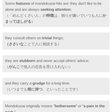
Some
features
of mendokusai-hito are: they don’t like to be
alone and are always
seeking attention
;
（「めんどくさい人」の
特徴
は、独りが嫌いでいつも人に
か
まってほしがる
）
they consult others on
trivial
things;
（ささいな
ことで人に相談する）
they are
stubborn
and never accept others’ advice;
（
がんこ
で他人の忠告を受け入れない）
and they carry a
grudge
for a long time.
（いつまでも
根に持つ
、といったことです）
Mendokusai originally means “
bothersome
” or “
a pain in the
neck
.”