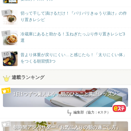
BLOG
切って干して漬けるだけ！『パリパリきゅうり漬け』の作
り置きレシピ
冷蔵庫にあると助かる！玉ねぎたっぷり作り置きレシピ3
選
昔より体重が戻りにくい…と感じたら！「太りにくい体」
をつくる朝習慣3つ
連載ランキング
1日1つずつ覚えよう！朝のひとこと英語レッスン
by:
編集部（協力：eステ）
朝時間アンバサダー「お気に入りの朝の過ごし方」