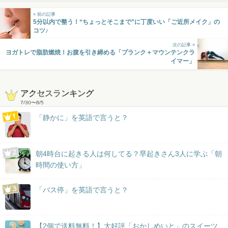
« 前の記事
5分以内で整う！“ちょっとそこまで”に丁度いい「ご近所メイク」の
コツ♪
次の記事 »
ヨガトレで脂肪燃焼！お腹を引き締める「プランク＋マウンテンクラ
イマー」
アクセスランキング
7/30
〜
8/5
「静かに」を英語で言うと？
朝4時台に起きる人は何してる？早起きさん3人に学ぶ「朝
時間の使い方」
「バス停」を英語で言うと？
【2個で送料無料！】大好評「おかしめいと」のスイーツ