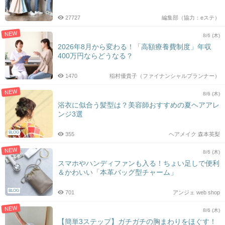
27727
編集部（協力：eステ）
NEW
8/6 (木)
2026年8月から変わる！「高額療養費制度」年収
400万円ならどうなる？
1470
稲村優貴子（ファイナンシャルプランナー）
NEW
8/6 (木)
浴衣に似合う髪型は？美容師おすすめの夏ヘアアレ
ンジ3選
BLOG
355
ヘアメイク 森本英梨
NEW
8/6 (木)
スマホやハンディファンも入る！ちょい足しで便利
＆かわいい「本革バッグ型チャーム」
BLOG
701
アンジェ web shop
NEW
8/6 (木)
【簡単3ステップ】ガチガチの胸まわりをほぐす！