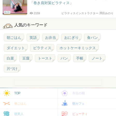
「巻き肩対策ピラティス」
BLOG
2159
ピラティスインストラクター 澤田みのり
人気のキーワード
朝ごはん
英語
お弁当
おにぎり
食パン
ダイエット
ピラティス
ホットケーキミックス
白菜
豆腐
トースト
パン
手帳
ノート
片づけ
TOP
今日の朝
朝ごはん
朝カフェ
朝美人
ビューティ