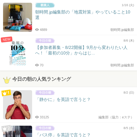
1/16 (火)
朝時間.jp編集部の「地震対策」やっていること10
選
4889
朝時間.jp編集部
NEW
8/6 (木)
【参加者募集・8/22開催】9月から変わりたい人
へ！「最初の10分」からはじ...
70
朝時間.jp編集部
今日の朝の人気ランキング
8/2 (日)
「静かに」を英語で言うと？
33125
編集部（協力：eステ）
8/5 (水)
「バス停」を英語で言うと？