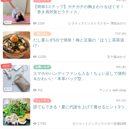
8/6 (木)
【簡単3ステップ】ガチガチの胸まわりをほぐす！
「巻き肩対策ピラティス」
BLOG
2159
ピラティスインストラクター 澤田みのり
7/22 (水)
だし要らず5分で簡単！梅と豆腐の「ほうじ茶茶漬
け」
11335
五十嵐ゆかり
NEW
8/6 (木)
スマホやハンディファンも入る！ちょい足しで便利
＆かわいい「本革バッグ型...
BLOG
701
アンジェ web shop
8/2 (火)
誰でもできる！夏に代謝を上げて痩せるヒント3つ
17792
ダイエットインストラクター岩瀬結暉