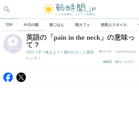
Skip
to
content
TOP
今日の朝
朝ごはん
朝カフェ
朝美人スタイル
英語の「pain in the neck」の意味っ
て？
1日1つずつ覚えよう！朝のひとこと英語
37257
2020/9/13(日)
レッスン
編集部（協力：eステ）