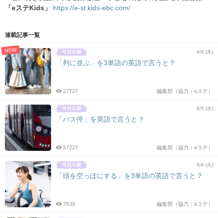
「eステKids」
https://e-st.kids-ebc.com/
連載記事一覧
NEW
8/6 (木)
「列に並ぶ」を3単語の英語で言うと？
27727
編集部（協力：eステ）
8/5 (水)
「バス停」を英語で言うと？
57227
編集部（協力：eステ）
8/4 (火)
「頭を空っぽにする」を3単語の英語で言うと？
7639
編集部（協力：eステ）