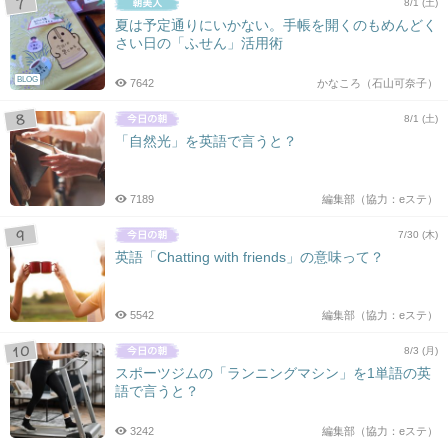
8/1 (土)
夏は予定通りにいかない。手帳を開くのもめんどく
さい日の「ふせん」活用術
BLOG
7642
かなころ（石山可奈子）
8/1 (土)
「自然光」を英語で言うと？
7189
編集部（協力：eステ）
7/30 (木)
英語「Chatting with friends」の意味って？
5542
編集部（協力：eステ）
8/3 (月)
スポーツジムの「ランニングマシン」を1単語の英
語で言うと？
3242
編集部（協力：eステ）