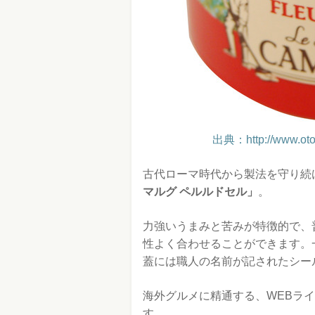
出典：http://www.otori
古代ローマ時代から製法を守り続
マルグ ペルルドセル」
。
力強いうまみと苦みが特徴的で、
性よく合わせることができます。
蓋には職人の名前が記されたシー
海外グルメに精通する、WEBラ
す。