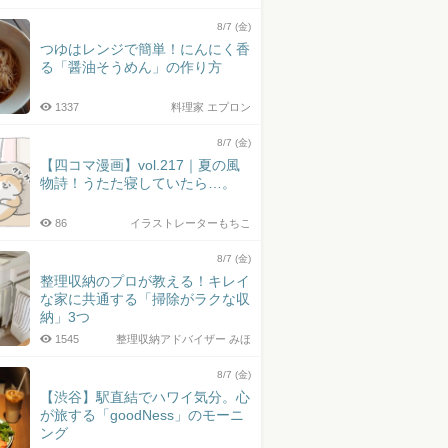
8/7 (金)
つゆはレンジで簡単！にんにく香
る「醤油そうめん」の作り方
1337
料理家 エプロン
8/7 (金)
【四コマ漫画】vol.217｜夏の風
物詩！うたた寝していたら…。
86
イラストレーターもちこ
8/7 (金)
整理収納のプロが教える！キレイ
な家に共通する「掃除がラクな収
納」3つ
1545
整理収納アドバイザー みほ
8/7 (金)
【渋谷】駅直結でハワイ気分。心
が旅する「goodNess」のモーニ
ング