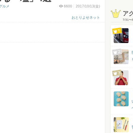
グルメ
6600
2017/10/13(金)
ア
おとりよせネット
7/31
〜