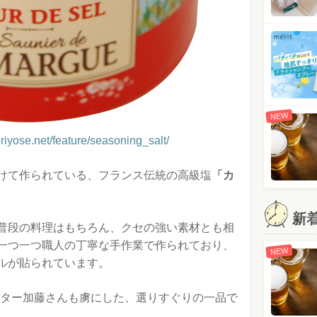
NEW
yose.net/feature/seasoning_salt/
けて作られている、フランス伝統の高級塩
「カ
新
普段の料理はもちろん、クセの強い素材とも相
一つ一つ職人の丁寧な手作業で作られており、
NEW
ルが貼られています。
イター加藤さんも虜にした、選りすぐりの一品で