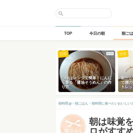
TOP
今日の朝
朝ご
Skip
注目
注目
BLOG
to
content
つゆはレンジで簡単！にんに
前かが
く香る「醤油そうめん」の作
で腰の
り方
トレッ
朝時間.jp
>
朝ごはん
>
朝時間に食べたいおいしい
朝は味覚
ロがすすめ