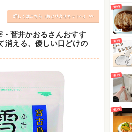
NEW
詳しくはこちら（おとりよせネットへ） >>
BLOG
宰・菅井かおるさんおすす
NEW
て消える、優しい口どけの
NEW
NEW