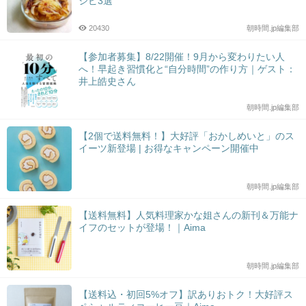
シピ3選
20430
朝時間.jp編集部
【参加者募集】8/22開催！9月から変わりたい人
へ！早起き習慣化と“自分時間”の作り方｜ゲスト：
井上皓史さん
朝時間.jp編集部
【2個で送料無料！】大好評「おかしめいと」のス
イーツ新登場 | お得なキャンペーン開催中
朝時間.jp編集部
【送料無料】人気料理家かな姐さんの新刊＆万能ナ
イフのセットが登場！｜Aima
朝時間.jp編集部
【送料込・初回5%オフ】訳ありおトク！大好評ス