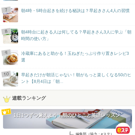
朝4時・5時台起きを続ける秘訣は？早起きさん4人の習慣
朝4時台に起きる人は何してる？早起きさん3人に学ぶ「朝
時間の使い方」
冷蔵庫にあると助かる！玉ねぎたっぷり作り置きレシピ3
選
早起きだけが朝活じゃない！朝がもっと楽しくなる50のヒ
ント【8月4日は「朝...
連載ランキング
1日1つずつ覚えよう！朝のひとこと英語レッスン
by:
編集部（協力：eステ）