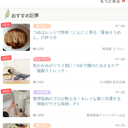
もっと見る
おすすめ記事
NEW
8/7 (金)
つゆはレンジで簡単！にんにく香る「醤油そうめ
ん」の作り方
BLOG
2265
料理家 エプロン
NEW
8/7 (金)
前かがみがツライ朝に！5分で腰のだるさをケア
「脇腹ストレッチ」
1461
ヨガ講師 高木沙織
NEW
8/7 (金)
整理収納のプロが教える！キレイな家に共通する
「掃除がラクな収納」3つ
3269
整理収納アドバイザー みほ
8/3 (月)