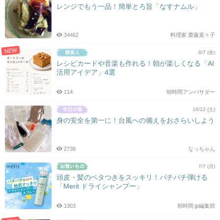
レンジでもう一品！簡単とろ旨「なすナムル」
34462
料理家 齋藤菜々子
NEW
8/7 (金)
レシピカードや音楽も作れる！朝が楽しくなる「AI
活用アイデア」4選
114
朝時間アンバサダー
10/12 (土)
身の安全を第一に！台風への備えをおさらいしよう
2738
なっちゃん
7/7 (月)
頭皮・髪のベタつきをスッキリ！パチパチ弾ける
「Merit ドライシャンプー」
1303
朝時間.jp編集部