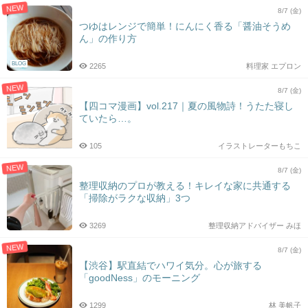
NEW
8/7 (金)
つゆはレンジで簡単！にんにく香る「醤油そうめ
ん」の作り方
BLOG
2265
料理家 エプロン
NEW
8/7 (金)
【四コマ漫画】vol.217｜夏の風物詩！うたた寝し
ていたら…。
105
イラストレーターもちこ
NEW
8/7 (金)
整理収納のプロが教える！キレイな家に共通する
「掃除がラクな収納」3つ
3269
整理収納アドバイザー みほ
NEW
8/7 (金)
【渋谷】駅直結でハワイ気分。心が旅する
「goodNess」のモーニング
1299
林 美帆子