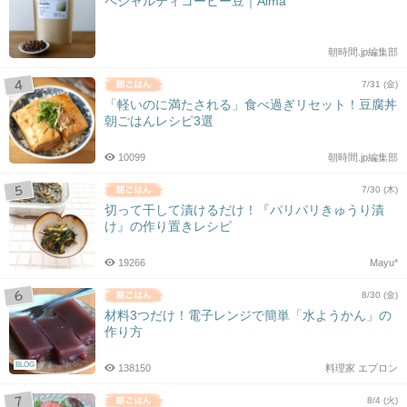
ペシャルティコーヒー豆｜Aima
朝時間.jp編集部
7/31 (金)
「軽いのに満たされる」食べ過ぎリセット！豆腐丼
朝ごはんレシピ3選
10099
朝時間.jp編集部
7/30 (木)
切って干して漬けるだけ！『パリパリきゅうり漬
け』の作り置きレシピ
19266
Mayu*
8/30 (金)
材料3つだけ！電子レンジで簡単「水ようかん」の
作り方
BLOG
138150
料理家 エプロン
8/4 (火)