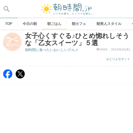
Skip
to
content
TOP
今日の朝
朝ごはん
朝カフェ
朝美人スタイル
女子心くすぐる♪ひとめ惚れしそう
な「乙女スイーツ」５選
朝時間に食べたいおいしいグルメ
5000
2015/9/24(木)
おとりよせネット