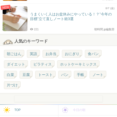
NEW
8/7 (金)
うまくいく人はお盆休みにやっている！？”今年の
目標”立て直しノート術3選
221
朝時間.jp編集部
人気のキーワード
朝ごはん
英語
お弁当
おにぎり
食パン
ダイエット
ピラティス
ホットケーキミックス
白菜
豆腐
トースト
パン
手帳
ノート
片づけ
TOP
今日の朝