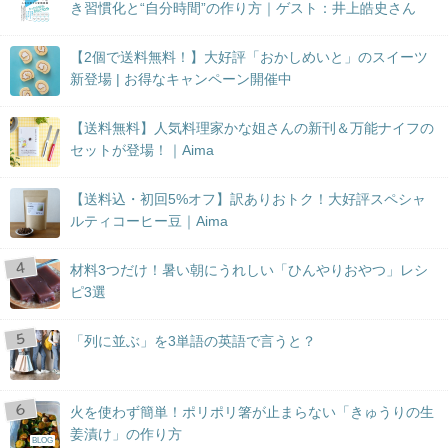
き習慣化と“自分時間”の作り方｜ゲスト：井上皓史さん
【2個で送料無料！】大好評「おかしめいと」のスイーツ
新登場 | お得なキャンペーン開催中
【送料無料】人気料理家かな姐さんの新刊＆万能ナイフの
セットが登場！｜Aima
【送料込・初回5%オフ】訳ありおトク！大好評スペシャ
ルティコーヒー豆｜Aima
材料3つだけ！暑い朝にうれしい「ひんやりおやつ」レシ
ピ3選
「列に並ぶ」を3単語の英語で言うと？
火を使わず簡単！ポリポリ箸が止まらない「きゅうりの生
姜漬け」の作り方
BLOG