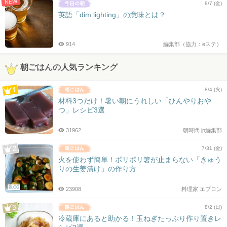
NEW
8/7 (金)
英語「dim lighting」の意味とは？
914
編集部（協力：eステ）
朝ごはんの人気ランキング
8/4 (火)
材料3つだけ！暑い朝にうれしい「ひんやりおや
つ」レシピ3選
31962
朝時間.jp編集部
7/31 (金)
火を使わず簡単！ポリポリ箸が止まらない「きゅう
りの生姜漬け」の作り方
BLOG
23908
料理家 エプロン
8/2 (日)
冷蔵庫にあると助かる！玉ねぎたっぷり作り置きレ