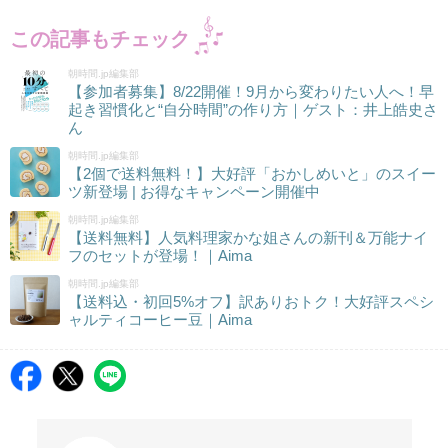
この記事もチェック
朝時間.jp編集部
【参加者募集】8/22開催！9月から変わりたい人へ！早
起き習慣化と“自分時間”の作り方｜ゲスト：井上皓史さ
ん
朝時間.jp編集部
【2個で送料無料！】大好評「おかしめいと」のスイー
ツ新登場 | お得なキャンペーン開催中
朝時間.jp編集部
【送料無料】人気料理家かな姐さんの新刊＆万能ナイ
フのセットが登場！｜Aima
朝時間.jp編集部
【送料込・初回5%オフ】訳ありおトク！大好評スペシ
ャルティコーヒー豆｜Aima