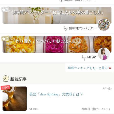
朝時間アンバサダー「お気に入りの朝の過ごし方」
by:
朝時間アンバサダー
「作り置き」でパパッと朝ごはん
by:
Mayu*
連載ランキングをもっと見る
新着記事
NEW
8/7 (金)
英語「dim lighting」の意味とは？
914
編集部（協力：eステ）