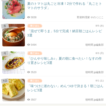
夏のトマトは丸ごと冷凍！2分で作れる「丸ごとト
マトのサラダ」
5838
野菜料理家 やのくにこ
8/5 (水)
「混ぜて即うま」5分で完成！納豆朝ごはんレシピ
3選
5494
朝時間.jp編集部
8/3 (月)
「ひんやり味しみ♪」夏の朝に食べたい！なすの作
り置きレシピ3選
3520
朝時間.jp編集部
8/1 (土)
「味つけに迷わない」めんつゆで決まる！朝ごはん
レシピ3選
3507
朝時間.jp編集部