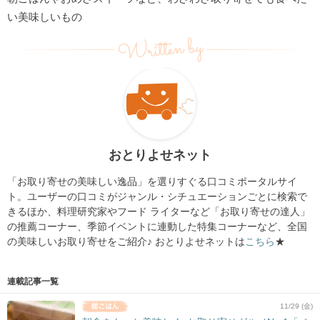
い美味しいもの
Written by
おとりよせネット
「
お
取り寄せ
の美味しい逸品」
を選りすぐる口コミポータルサイ
ト。ユーザーの口コミがジャンル・
シチュエーションごとに検索で
きるほか、料理研究家やフード ライターなど「
お
取り寄せ
の達人」
の推薦コーナー、季節イベントに連動した特集コーナーなど、
全国
の美味しい
お
取り寄せ
をご紹介♪ おとりよせネットは
こちら
★
連載記事一覧
11/29 (金)