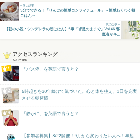
« 前の記事
5分でできる！「りんごの簡単コンフィチュール」～簡単わくわく朝
ごはん～
次の記事 »
【朝の小説：シンデレラの朝ごはん】5章「裸足のままで」Vol.46 邪
魔者かキ...
アクセスランキング
7/31
〜
8/6
「バス停」を英語で言うと？
5時起きを30年続けて気づいた。心と体を整え、1日を充実
させる朝習慣
「静かに」を英語で言うと？
【参加者募集】8/22開催！9月から変わりたい人へ！早起