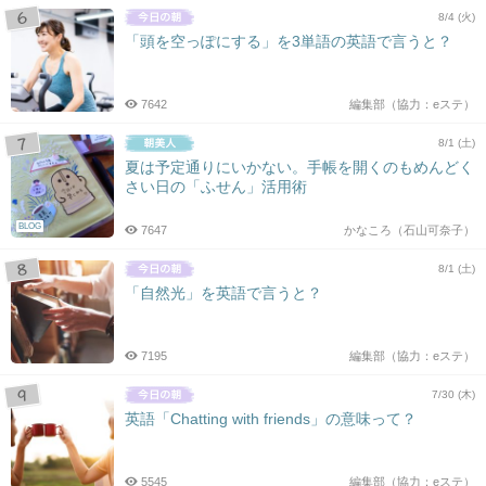
8/4 (火)
「頭を空っぽにする」を3単語の英語で言うと？
7642
編集部（協力：eステ）
8/1 (土)
夏は予定通りにいかない。手帳を開くのもめんどく
さい日の「ふせん」活用術
BLOG
7647
かなころ（石山可奈子）
8/1 (土)
「自然光」を英語で言うと？
7195
編集部（協力：eステ）
7/30 (木)
英語「Chatting with friends」の意味って？
5545
編集部（協力：eステ）