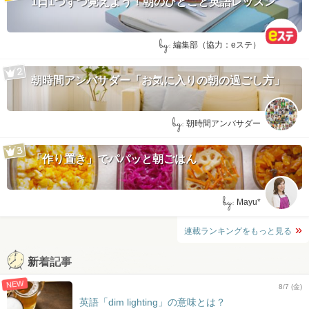
1日1つずつ覚えよう！朝のひとこと英語レッスン
by:
編集部（協力：eステ）
朝時間アンバサダー「お気に入りの朝の過ごし方」
by:
朝時間アンバサダー
「作り置き」でパパッと朝ごはん
by:
Mayu*
連載ランキングをもっと見る
新着記事
NEW
8/7 (金)
英語「dim lighting」の意味とは？