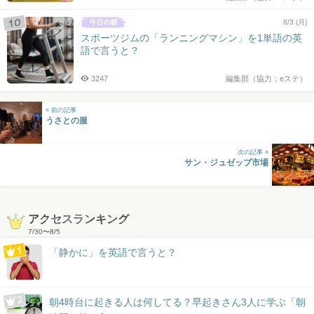
8/3 (月)
スポーツジムの「ランニングマシン」を1単語の英
語で言うと？
3247
編集部（協力：eステ）
« 前の記事
うさとの服
次の記事 »
サン・ジュゼップ市場
アクセスランキング
7/30
〜
8/5
「静かに」を英語で言うと？
朝4時台に起きる人は何してる？早起きさん3人に学ぶ「朝