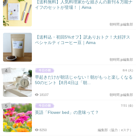
【送料無料】人気料理家かな姐さんの新刊＆万能ナ
イフのセットが登場！｜Aima
朝時間.jp編集部
【送料込・初回5%オフ】訳ありおトク！大好評ス
ペシャルティコーヒー豆｜Aima
朝時間.jp編集部
8/4 (火)
早起きだけが朝活じゃない！朝がもっと楽しくなる
50のヒント【8月4日は「朝...
18107
朝時間.jp編集部
7/31 (金)
英語「Flower bed」の意味って？
8250
編集部（協力：eステ）