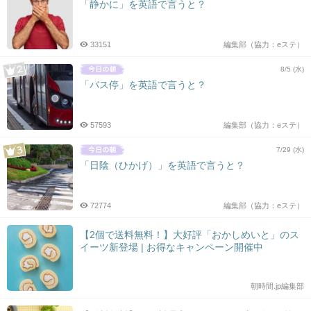
「静かに」を英語で言うと？
33151
編集部（協力：eステ）
8/5 (水)
「バス停」を英語で言うと？
57593
編集部（協力：eステ）
7/29 (水)
「日陰（ひかげ）」を英語で言うと？
72774
編集部（協力：eステ）
【2個で送料無料！】大好評「おかしめいと」のス
イーツ新登場 | お得なキャンペーン開催中
朝時間.jp編集部