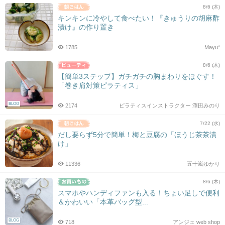
8/6 (木)
キンキンに冷やして食べたい！『きゅうりの胡麻酢
漬け』の作り置き
1785
Mayu*
8/6 (木)
【簡単3ステップ】ガチガチの胸まわりをほぐす！
「巻き肩対策ピラティス」
BLOG
2174
ピラティスインストラクター 澤田みのり
7/22 (水)
だし要らず5分で簡単！梅と豆腐の「ほうじ茶茶漬
け」
11336
五十嵐ゆかり
8/6 (木)
スマホやハンディファンも入る！ちょい足しで便利
＆かわいい「本革バッグ型...
BLOG
718
アンジェ web shop