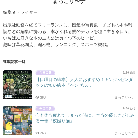
まっこリ〜ナ
編集者・ライター
出版社勤務を経てフリーランスに。図鑑や写真集、子どもの本や雑
誌などの編集に携わる。本がくれる愛のチカラを糧に生きる日々。
いちばん好きな本の主人公は長くつ下のピッピ。
趣味は草花園芸、編み物、ランニング、スポーツ観戦。
連載記事一覧
7/26 (日)
【日曜日の絵本】大人におすすめ！キング×センダ
ックの怖い絵本『ヘンゼル...
BLOG
388
まっこリ〜ナ
7/20 (月)
心も体も疲れてしまった時に。本当の優しさがしみ
る一冊『夜廻り猫』
BLOG
2633
まっこリ〜ナ