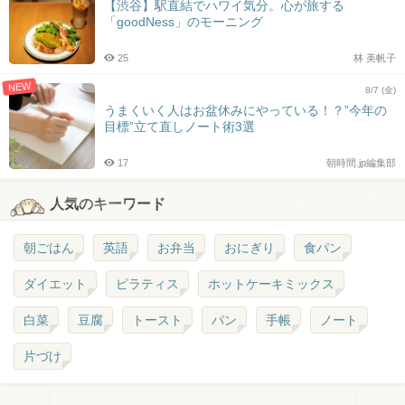
【渋谷】駅直結でハワイ気分。心が旅する
「goodNess」のモーニング
25
林 美帆子
NEW
8/7 (金)
うまくいく人はお盆休みにやっている！？”今年の
目標”立て直しノート術3選
17
朝時間.jp編集部
人気のキーワード
朝ごはん
英語
お弁当
おにぎり
食パン
ダイエット
ピラティス
ホットケーキミックス
白菜
豆腐
トースト
パン
手帳
ノート
片づけ