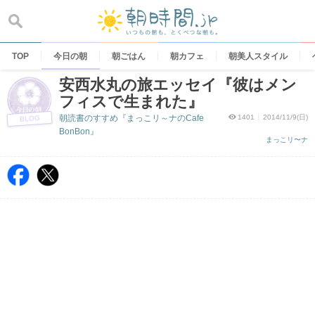
Skip
to
content
TOP
今日の朝
朝ごはん
朝カフェ
朝美人スタイル
安西水丸の旅エッセイ『彼はメン
フィスで生まれた』
朝読書のすすめ『まっこリ～ナのCafe
1401
2014/11/9(日)
BLOG
BonBon』
まっこリ〜ナ