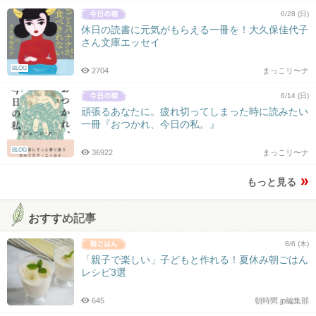
6/28 (日)
休日の読書に元気がもらえる一冊を！大久保佳代子
さん文庫エッセイ
BLOG
2704
まっこリ〜ナ
6/14 (日)
頑張るあなたに。疲れ切ってしまった時に読みたい
一冊『おつかれ、今日の私。』
BLOG
36922
まっこリ〜ナ
もっと見る
おすすめ記事
8/6 (木)
「親子で楽しい」子どもと作れる！夏休み朝ごはん
レシピ3選
645
朝時間.jp編集部