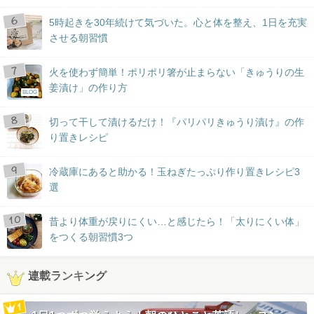
5時起きを30年続けて気づいた。心と体を整え、1日を充実
させる朝習慣
火を使わず簡単！ポリポリ箸が止まらない「きゅうりの生
姜漬け」の作り方
BLOG
切って干して漬けるだけ！『パリパリきゅうり漬け』の作
り置きレシピ
冷蔵庫にあると助かる！玉ねぎたっぷり作り置きレシピ3
選
昔より体重が戻りにくい…と感じたら！「太りにくい体」
をつくる朝習慣3つ
連載ランキング