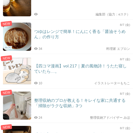
編集部（協力：eステ）
NEW
8/7 (金)
つゆはレンジで簡単！にんにく香る「醤油そうめ
ん」の作り方
BLOG
34
料理家 エプロン
NEW
8/7 (金)
【四コマ漫画】vol.217｜夏の風物詩！うたた寝し
ていたら…。
10
イラストレーターもちこ
NEW
8/7 (金)
整理収納のプロが教える！キレイな家に共通する
「掃除がラクな収納」3つ
24
整理収納アドバイザー みほ
NEW
8/7 (金)