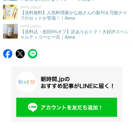
朝時間.jp編集部
【送料無料】人気料理家かな姐さんの新刊＆万能ナイ
フのセットが登場！｜Aima
朝時間.jp編集部
【送料込・初回5%オフ】訳ありおトク！大好評スペシ
ャルティコーヒー豆｜Aima