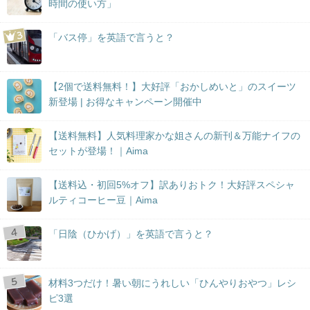
時間の使い方」
「バス停」を英語で言うと？
【2個で送料無料！】大好評「おかしめいと」のスイーツ
新登場 | お得なキャンペーン開催中
【送料無料】人気料理家かな姐さんの新刊＆万能ナイフの
セットが登場！｜Aima
【送料込・初回5%オフ】訳ありおトク！大好評スペシャ
ルティコーヒー豆｜Aima
「日陰（ひかげ）」を英語で言うと？
材料3つだけ！暑い朝にうれしい「ひんやりおやつ」レシ
ピ3選