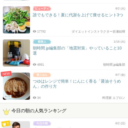
8/2 (火)
誰でもできる！夏に代謝を上げて痩せるヒント3つ
17792
ダイエットインストラクター岩瀬結暉
1/16 (火)
朝時間.jp編集部の「地震対策」やっていること10
選
4891
朝時間.jp編集部
NEW
8/7 (金)
つゆはレンジで簡単！にんにく香る「醤油そうめ
ん」の作り方
BLOG
34
料理家 エプロン
今日の朝の人気ランキング
8/2 (日)