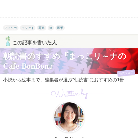
アメリカ
エッセイ
写真
旅
風景
この記事を書いた人
朝読書のすすめ『まっこリ～ナの
Cafe BonBon』
公式ブログ
小説から絵本まで、編集者が選ぶ”朝読書”におすすめの1冊
Written by