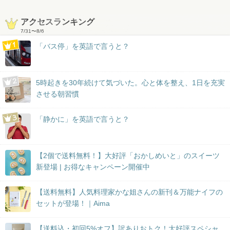
アクセスランキング
7/31
〜
8/6
「バス停」を英語で言うと？
5時起きを30年続けて気づいた。心と体を整え、1日を充実
させる朝習慣
「静かに」を英語で言うと？
【2個で送料無料！】大好評「おかしめいと」のスイーツ
新登場 | お得なキャンペーン開催中
【送料無料】人気料理家かな姐さんの新刊＆万能ナイフの
セットが登場！｜Aima
【送料込・初回5%オフ】訳ありおトク！大好評スペシャ