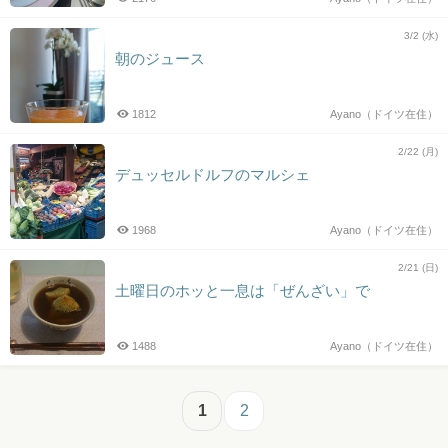
3/2 (水)
朝のジュース
1812
Ayano（ドイツ在住）
2/22 (月)
デュッセルドルフのマルシェ
1968
Ayano（ドイツ在住）
2/21 (日)
土曜日のホッと一息は「ぜんざい」で
1488
Ayano（ドイツ在住）
1
2