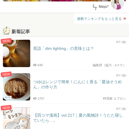
by:
Mayu*
連載ランキングをもっと見る
新着記事
NEW
8/7 (金)
英語「dim lighting」の意味とは？
648
編集部（協力：eステ）
NEW
8/7 (金)
つゆはレンジで簡単！にんにく香る「醤油そうめ
ん」の作り方
BLOG
1757
料理家 エプロン
NEW
8/7 (金)
【四コマ漫画】vol.217｜夏の風物詩！うたた寝し
ていたら…。