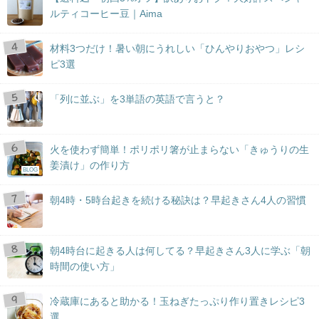
ルティコーヒー豆｜Aima
材料3つだけ！暑い朝にうれしい「ひんやりおやつ」レシ
ピ3選
「列に並ぶ」を3単語の英語で言うと？
火を使わず簡単！ポリポリ箸が止まらない「きゅうりの生
姜漬け」の作り方
BLOG
朝4時・5時台起きを続ける秘訣は？早起きさん4人の習慣
朝4時台に起きる人は何してる？早起きさん3人に学ぶ「朝
時間の使い方」
冷蔵庫にあると助かる！玉ねぎたっぷり作り置きレシピ3
選