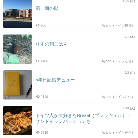
12/5 (月)
霜一面の朝
936
Ayano（ドイツ在住）
9/7 (水)
りすの朝ごはん
1406
Ayano（ドイツ在住）
9/5 (月)
5年日記帳デビュー
2140
Ayano（ドイツ在住）
8/30 (火)
ドイツ人が大好きなBrezel（プレッツェル）！
サンドイッチバージョンも！
6710
Ayano（ドイツ在住）