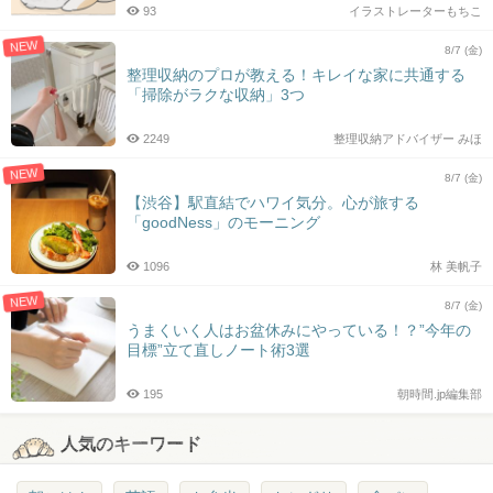
93
イラストレーターもちこ
NEW
8/7 (金)
整理収納のプロが教える！キレイな家に共通する
「掃除がラクな収納」3つ
2249
整理収納アドバイザー みほ
NEW
8/7 (金)
【渋谷】駅直結でハワイ気分。心が旅する
「goodNess」のモーニング
1096
林 美帆子
NEW
8/7 (金)
うまくいく人はお盆休みにやっている！？”今年の
目標”立て直しノート術3選
195
朝時間.jp編集部
人気のキーワード