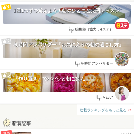
1日1つずつ覚えよう！朝のひとこと英語レッスン
by:
編集部（協力：eステ）
朝時間アンバサダー「お気に入りの朝の過ごし方」
by:
朝時間アンバサダー
「作り置き」でパパッと朝ごはん
by:
Mayu*
連載ランキングをもっと見る
新着記事
NEW