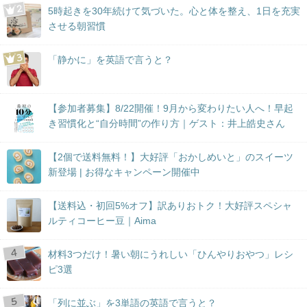
5時起きを30年続けて気づいた。心と体を整え、1日を充実
させる朝習慣
「静かに」を英語で言うと？
【参加者募集】8/22開催！9月から変わりたい人へ！早起
き習慣化と“自分時間”の作り方｜ゲスト：井上皓史さん
【2個で送料無料！】大好評「おかしめいと」のスイーツ
新登場 | お得なキャンペーン開催中
【送料込・初回5%オフ】訳ありおトク！大好評スペシャ
ルティコーヒー豆｜Aima
材料3つだけ！暑い朝にうれしい「ひんやりおやつ」レシ
ピ3選
「列に並ぶ」を3単語の英語で言うと？