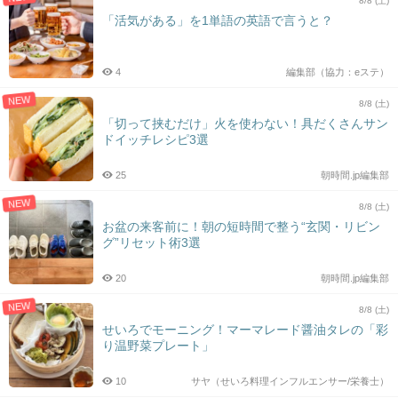
8/8 (土)
「活気がある」を1単語の英語で言うと？
4
編集部（協力：eステ）
NEW
8/8 (土)
「切って挟むだけ」火を使わない！具だくさんサン
ドイッチレシピ3選
25
朝時間.jp編集部
NEW
8/8 (土)
お盆の来客前に！朝の短時間で整う“玄関・リビン
グ”リセット術3選
20
朝時間.jp編集部
NEW
8/8 (土)
せいろでモーニング！マーマレード醤油タレの「彩
り温野菜プレート」
10
サヤ（せいろ料理インフルエンサー/栄養士）