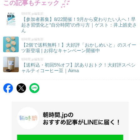
この記事もチェック
朝時間.jp編集部
【参加者募集】8/22開催！9月から変わりたい人へ！早
起き習慣化と“自分時間”の作り方｜ゲスト：井上皓史さ
ん
朝時間.jp編集部
【2個で送料無料！】大好評「おかしめいと」のスイー
ツ新登場 | お得なキャンペーン開催中
朝時間.jp編集部
【送料込・初回5%オフ】訳ありおトク！大好評スペシ
ャルティコーヒー豆｜Aima