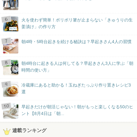
火を使わず簡単！ポリポリ箸が止まらない「きゅうりの生
姜漬け」の作り方
BLOG
朝4時・5時台起きを続ける秘訣は？早起きさん4人の習慣
朝4時台に起きる人は何してる？早起きさん3人に学ぶ「朝
時間の使い方」
冷蔵庫にあると助かる！玉ねぎたっぷり作り置きレシピ3
選
早起きだけが朝活じゃない！朝がもっと楽しくなる50のヒ
ント【8月4日は「朝...
連載ランキング