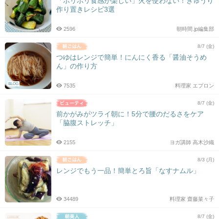
「ポリポリ食感が楽しい」火を使わない！きゅうり
作り置きレシピ3選
2596
朝時間.jp編集部
8/7 (金)
つゆはレンジで簡単！にんにく香る「醤油そうめ
ん」の作り方
BLOG
7535
料理家 エプロン
8/7 (金)
前かがみがツライ朝に！5分で腰のだるさをケア
「脇腹ストレッチ」
2155
ヨガ講師 高木沙織
8/3 (月)
レンジでもう一品！簡単とろ旨「なすナムル」
34489
料理家 齋藤菜々子
8/7 (金)