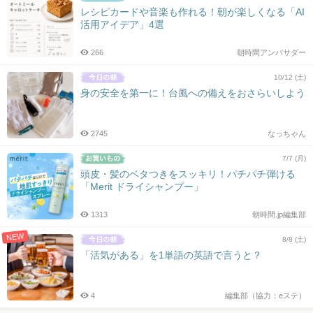
レシピカードや音楽も作れる！朝が楽しくなる「AI
活用アイデア」4選
266
朝時間アンバサダー
10/12 (土)
身の安全を第一に！台風への備えをおさらいしよう
2745
なっちゃん
7/7 (月)
頭皮・髪のベタつきをスッキリ！パチパチ弾ける
「Merit ドライシャンプー」
1313
朝時間.jp編集部
NEW
8/8 (土)
「活気がある」を1単語の英語で言うと？
4
編集部（協力：eステ）