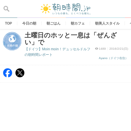
Skip
to
content
TOP
今日の朝
朝ごはん
朝カフェ
朝美人スタイル
土曜日のホッと一息は「ぜんざ
い」で
【ドイツ】Moin moin！デュッセルドルフ
1489
2016/2/21(日)
の朝時間レポート
Ayano（ドイツ在住）