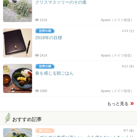
クリスマスツリーのその後
1214
Ayano（ドイツ在住）
1/13 (土)
2018年の目標
2414
Ayano（ドイツ在住）
4/12 (水)
春を感じる朝ごはん
2490
Ayano（ドイツ在住）
もっと見る
おすすめ記事
8/7 (金)