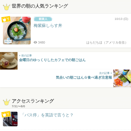
世界の朝の人気ランキング
10/13 (日)
梅紫蘇しらす丼
BLOG
3480
はらだちほ（アメリカ在住）
« 前の記事
金曜日のゆっくりしたカフェでの朝ごはん
次の記事 »
気合いの朝ごはん☆食べ過ぎ注意報
アクセスランキング
7/31
〜
8/6
「バス停」を英語で言うと？