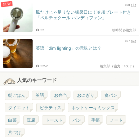
NEW
8/8 (土)
風だけじゃ足りない猛暑日に！冷却プレート付き
「ペルチェクール ハンディファン」
32
朝時間.jp編集部
8/7 (金)
英語「dim lighting」の意味とは？
3252
編集部（協力：eステ）
人気のキーワード
朝ごはん
英語
お弁当
おにぎり
食パン
ダイエット
ピラティス
ホットケーキミックス
白菜
豆腐
トースト
パン
手帳
ノート
片づけ