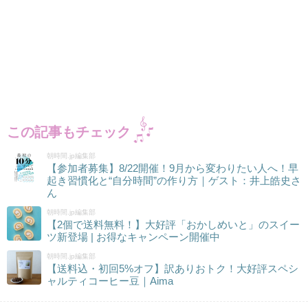
この記事もチェック
朝時間.jp編集部
【参加者募集】8/22開催！9月から変わりたい人へ！早
起き習慣化と“自分時間”の作り方｜ゲスト：井上皓史さ
ん
朝時間.jp編集部
【2個で送料無料！】大好評「おかしめいと」のスイー
ツ新登場 | お得なキャンペーン開催中
朝時間.jp編集部
【送料込・初回5%オフ】訳ありおトク！大好評スペシ
ャルティコーヒー豆｜Aima