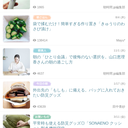
1865
朝時間.jp編集部
8/4 (木)
袋で揉むだけ！簡単すぎる作り置き「きゅうりのわ
さび漬け」
138414
Mayu*
11/1 (水)
朝の「ひとり会議」で後悔のない選択を。山口恵理
香さんの朝の過ごし方
4637
朝時間.jp編集部
1/17 (水)
外出先の「もしも」に備える。バッグに入れておき
たい防災グッズ
43639
田中青紗
3/11 (金)
平常時も使える防災グッズ◎「SONAENO クッシ