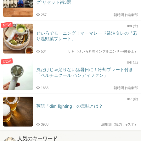
グ”リセット術3選
257
朝時間.jp編集部
NEW
8/8 (土)
せいろでモーニング！マーマレード醤油タレの「彩
り温野菜プレート」
534
サヤ（せいろ料理インフルエンサー/栄養士）
NEW
8/8 (土)
風だけじゃ足りない猛暑日に！冷却プレート付き
「ペルチェクール ハンディファン」
1865
朝時間.jp編集部
8/7 (金)
英語「dim lighting」の意味とは？
3933
編集部（協力：eステ）
人気のキーワード