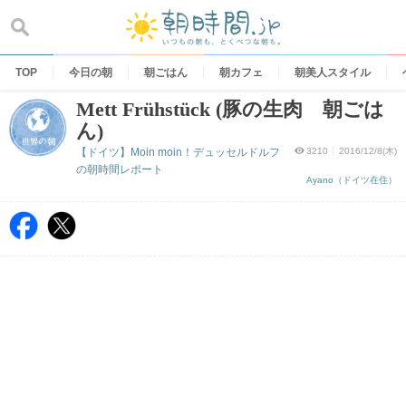
Skip
to
content
TOP
今日の朝
朝ごはん
朝カフェ
朝美人スタイル
Mett Frühstück (豚の生肉 朝ごは
ん)
【ドイツ】Moin moin！デュッセルドルフ
3210
2016/12/8(木)
の朝時間レポート
Ayano（ドイツ在住）