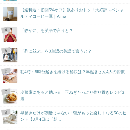
【送料込・初回5%オフ】訳ありおトク！大好評スペシャ
ルティコーヒー豆｜Aima
「静かに」を英語で言うと？
「列に並ぶ」を3単語の英語で言うと？
朝4時・5時台起きを続ける秘訣は？早起きさん4人の習慣
冷蔵庫にあると助かる！玉ねぎたっぷり作り置きレシピ3
選
早起きだけが朝活じゃない！朝がもっと楽しくなる50のヒ
ント【8月4日は「朝...