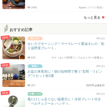
2490
Ayano（ドイツ在住）
もっと見る
おすすめ記事
NEW
8/8 (土)
せいろでモーニング！マーマレード醤油タレの「彩
り温野菜プレート」
534
サヤ（せいろ料理インフルエンサー/栄養士）
NEW
8/8 (土)
お盆の来客前に！朝の短時間で整う“玄関・リビン
グ”リセット術3選
257
朝時間.jp編集部
NEW
8/8 (土)
風だけじゃ足りない猛暑日に！冷却プレート付き
「ペルチェクール ハンディ...