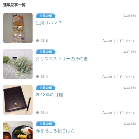
連載記事一覧
2/10 (土)
生焼けパン!?
4316
Ayano（ドイツ在住）
1/27 (土)
クリスマスツリーのその後
1214
Ayano（ドイツ在住）
1/13 (土)
2018年の目標
2414
Ayano（ドイツ在住）
4/12 (水)
春を感じる朝ごはん