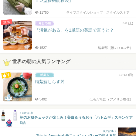
ョン型多機能寝袋」
11750
ライフスタイルショップ「スタイルストア」
NEW
8/8 (土)
「活気がある」を1単語の英語で言うと？
1527
編集部（協力：eステ）
世界の朝の人気ランキング
10/13 (日)
梅紫蘇しらす丼
BLOG
3492
はらだちほ（アメリカ在住）
« 前の記事
朝のお肌チェックが楽しみ！美白＆うるおう「ハトムギ」スキンケア
3品
次の記事 »
This is America! モニュメントバレーで迎える朝