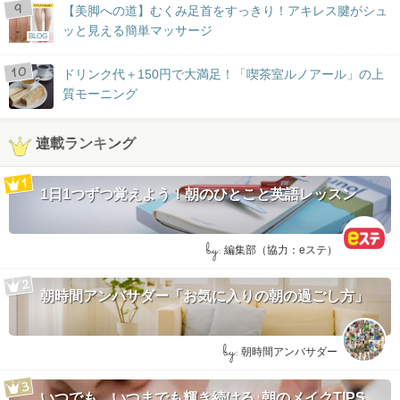
【美脚への道】むくみ足首をすっきり！アキレス腱がシュ
ッと見える簡単マッサージ
BLOG
ドリンク代＋150円で大満足！「喫茶室ルノアール」の上
質モーニング
連載ランキング
1日1つずつ覚えよう！朝のひとこと英語レッスン
by:
編集部（協力：eステ）
朝時間アンバサダー「お気に入りの朝の過ごし方」
by:
朝時間アンバサダー
いつでも、いつまでも輝き続ける♪朝のメイクTIPS