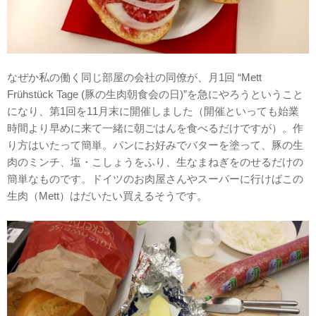
なぜか私の働く同じ部屋の会社の同僚が、月1回 “Mett
Frühstück Tage (豚の生肉朝食会の日)”を急にやろうということ
になり、第1回を11月末に開催しました（開催といっても始業
時間より早めに来て一緒に朝ごはんを食べるだけですが）。作
り方はいたって簡単。パンにお好みでバターを塗って、豚の生
肉のミンチ、塩・こしょうをふり、生なまねぎをのせるだけの
簡単なものです。ドイツのお肉屋さんやスーパーに行けばこの
生肉（Mett）はだいたい買えるそうです。