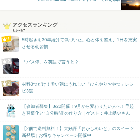
アクセスランキング
8/1
〜
8/7
5時起きを30年続けて気づいた。心と体を整え、1日を充実
させる朝習慣
「バス停」を英語で言うと？
材料3つだけ！暑い朝にうれしい「ひんやりおやつ」レシ
ピ3選
【参加者募集】8/22開催！9月から変わりたい人へ！早起
き習慣化と“自分時間”の作り方｜ゲスト：井上皓史さん
【2個で送料無料！】大好評「おかしめいと」のスイーツ
新登場 | お得なキャンペーン開催中