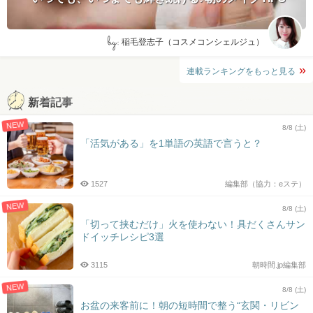
by:
稲毛登志子（コスメコンシェルジュ）
連載ランキングをもっと見る
新着記事
NEW
8/8 (土)
「活気がある」を1単語の英語で言うと？
1527
編集部（協力：eステ）
NEW
8/8 (土)
「切って挟むだけ」火を使わない！具だくさんサン
ドイッチレシピ3選
3115
朝時間.jp編集部
NEW
8/8 (土)
お盆の来客前に！朝の短時間で整う“玄関・リビン