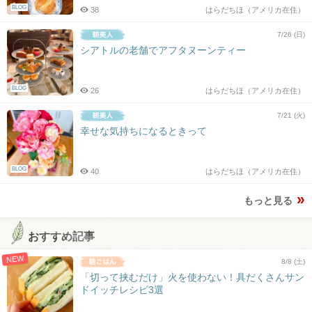
BLOG
38
はらだちほ（アメリカ在住）
7/26 (日)
シアトルの老舗でアフタヌーンティー
BLOG
26
はらだちほ（アメリカ在住）
7/21 (火)
幸せな気持ちになるときって
BLOG
40
はらだちほ（アメリカ在住）
もっと見る
おすすめ記事
NEW
8/8 (土)
「切って挟むだけ」火を使わない！具だくさんサン
ドイッチレシピ3選