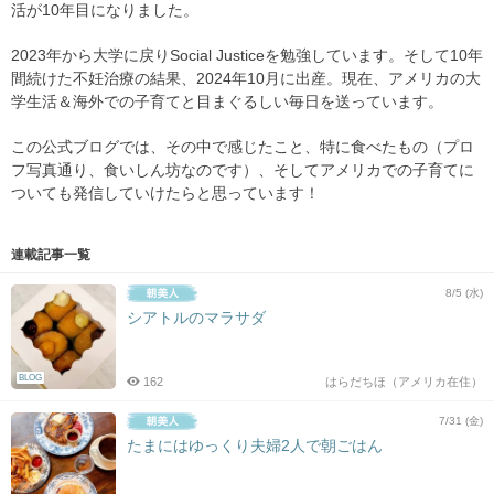
活が10年目になりました。
2023年から大学に戻りSocial Justiceを勉強しています。そして10年
間続けた不妊治療の結果、2024年10月に出産。現在、アメリカの大
学生活＆海外での子育てと目まぐるしい毎日を送っています。
この公式ブログでは、その中で感じたこと、特に食べたもの（プロ
フ写真通り、食いしん坊なのです）、そしてアメリカでの子育てに
ついても発信していけたらと思っています！
連載記事一覧
8/5 (水)
シアトルのマラサダ
BLOG
162
はらだちほ（アメリカ在住）
7/31 (金)
たまにはゆっくり夫婦2人で朝ごはん