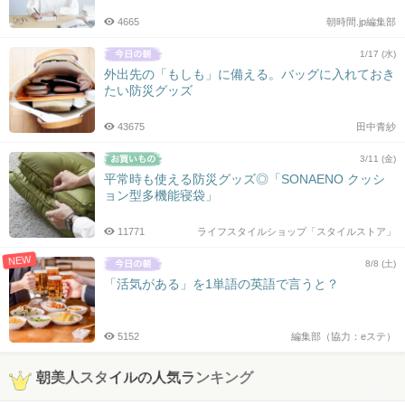
4665
朝時間.jp編集部
1/17 (水)
外出先の「もしも」に備える。バッグに入れておき
たい防災グッズ
43675
田中青紗
3/11 (金)
平常時も使える防災グッズ◎「SONAENO クッシ
ョン型多機能寝袋」
11771
ライフスタイルショップ「スタイルストア」
NEW
8/8 (土)
「活気がある」を1単語の英語で言うと？
5152
編集部（協力：eステ）
朝美人スタイルの人気ランキング