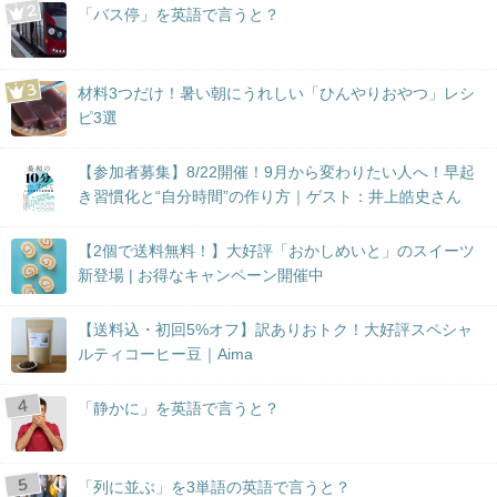
「バス停」を英語で言うと？
材料3つだけ！暑い朝にうれしい「ひんやりおやつ」レシ
ピ3選
【参加者募集】8/22開催！9月から変わりたい人へ！早起
き習慣化と“自分時間”の作り方｜ゲスト：井上皓史さん
【2個で送料無料！】大好評「おかしめいと」のスイーツ
新登場 | お得なキャンペーン開催中
【送料込・初回5%オフ】訳ありおトク！大好評スペシャ
ルティコーヒー豆｜Aima
「静かに」を英語で言うと？
「列に並ぶ」を3単語の英語で言うと？