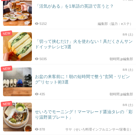
「活気がある」を1単語の英語で言うと？
5152
編集部（協力：eステ）
NEW
8/8 (土)
「切って挟むだけ」火を使わない！具だくさんサン
ドイッチレシピ3選
5035
朝時間.jp編集部
NEW
8/8 (土)
お盆の来客前に！朝の短時間で整う“玄関・リビン
グ”リセット術3選
435
朝時間.jp編集部
NEW
8/8 (土)
せいろでモーニング！マーマレード醤油タレの「彩
り温野菜プレート」
878
サヤ（せいろ料理インフルエンサー/栄養士）