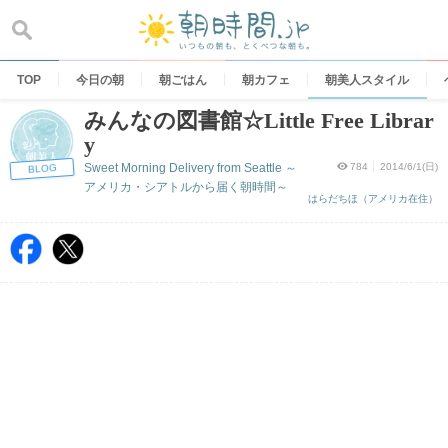
Skip
to
content
TOP
今日の朝
朝ごはん
朝カフェ
朝美人スタイル
みんなの図書館☆Little Free Librar
y
Sweet Morning Delivery from Seattle ～
784
2014/6/1(日)
BLOG
アメリカ・シアトルから届く朝時間～
はらだちほ（アメリカ在住）