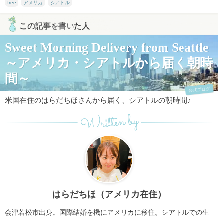
free
アメリカ
シアトル
この記事を書いた人
Sweet Morning Delivery from Seattle
～アメリカ・シアトルから届く朝時
間～
公式ブログ
米国在住のはらだちほさんから届く、シアトルの朝時間♪
Written by
はらだちほ（アメリカ在住）
会津若松市出身。国際結婚を機にアメリカに移住。シアトルでの生