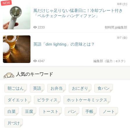
NEW
8/8 (土)
風だけじゃ足りない猛暑日に！冷却プレート付き
「ペルチェクール ハンディファン」
2233
朝時間.jp編集部
8/7 (金)
英語「dim lighting」の意味とは？
4347
編集部（協力：eステ）
人気のキーワード
朝ごはん
英語
お弁当
おにぎり
食パン
ダイエット
ピラティス
ホットケーキミックス
白菜
豆腐
トースト
パン
手帳
ノート
片づけ