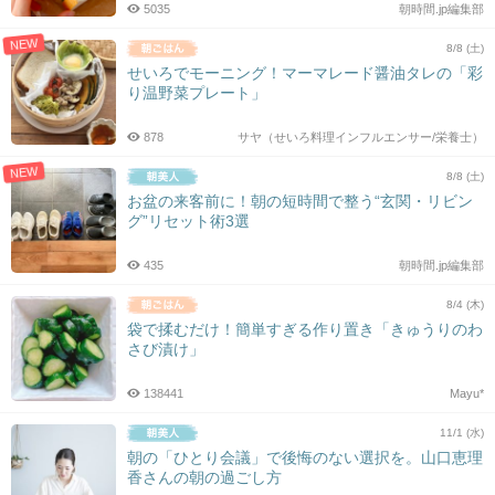
5035
朝時間.jp編集部
NEW
8/8 (土)
せいろでモーニング！マーマレード醤油タレの「彩
り温野菜プレート」
878
サヤ（せいろ料理インフルエンサー/栄養士）
NEW
8/8 (土)
お盆の来客前に！朝の短時間で整う“玄関・リビン
グ”リセット術3選
435
朝時間.jp編集部
8/4 (木)
袋で揉むだけ！簡単すぎる作り置き「きゅうりのわ
さび漬け」
138441
Mayu*
11/1 (水)
朝の「ひとり会議」で後悔のない選択を。山口恵理
香さんの朝の過ごし方