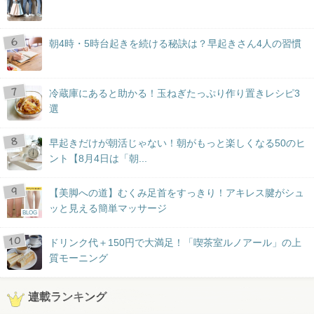
朝4時・5時台起きを続ける秘訣は？早起きさん4人の習慣
冷蔵庫にあると助かる！玉ねぎたっぷり作り置きレシピ3
選
早起きだけが朝活じゃない！朝がもっと楽しくなる50のヒ
ント【8月4日は「朝...
【美脚への道】むくみ足首をすっきり！アキレス腱がシュ
ッと見える簡単マッサージ
BLOG
ドリンク代＋150円で大満足！「喫茶室ルノアール」の上
質モーニング
連載ランキング