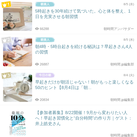
8/5 (水)
5時起きを30年続けて気づいた。心と体を整え、1
日を充実させる朝習慣
66288
朝時間アンバサダー
8/5 (水)
朝4時・5時台起きを続ける秘訣は？早起きさん4人
の習慣
26887
朝時間.jp編集部
8/4 (火)
早起きだけが朝活じゃない！朝がもっと楽しくなる
50のヒント【8月4日は「朝...
20834
朝時間.jp編集部
【参加者募集】8/22開催！9月から変わりたい人
へ！早起き習慣化と“自分時間”の作り方｜ゲスト：
井上皓史さん
朝時間.jp編集部