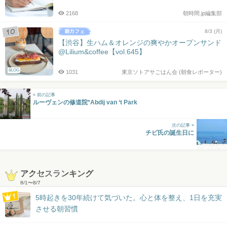
2168
朝時間.jp編集部
8/3 (月)
【渋谷】生ハム＆オレンジの爽やかオープンサンド
@Lilium&coffee【vol.645】
BLOG
1031
東京ソトアサごはん会 (朝食レポーター)
« 前の記事
ルーヴェンの修道院*Abdij van ‘t Park
次の記事 »
チビ氏の誕生日に
アクセスランキング
8/1
〜
8/7
5時起きを30年続けて気づいた。心と体を整え、1日を充実
させる朝習慣