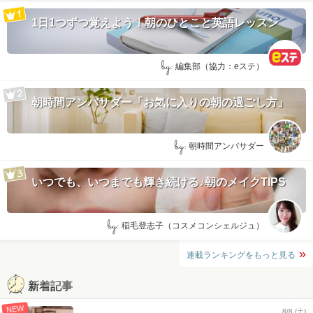
1日1つずつ覚えよう！朝のひとこと英語レッスン
by:
編集部（協力：eステ）
朝時間アンバサダー「お気に入りの朝の過ごし方」
by:
朝時間アンバサダー
いつでも、いつまでも輝き続ける♪朝のメイクTIPS
by:
稲毛登志子（コスメコンシェルジュ）
連載ランキングをもっと見る
新着記事
NEW
8/8 (土)