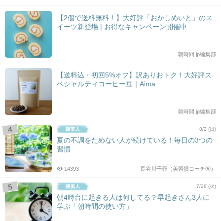
【2個で送料無料！】大好評「おかしめいと」のス
イーツ新登場 | お得なキャンペーン開催中
朝時間.jp編集部
【送料込・初回5%オフ】訳ありおトク！大好評ス
ペシャルティコーヒー豆｜Aima
朝時間.jp編集部
8/2 (日)
夏の不調をためない人が続けている！毎日の3つの
習慣
14393
長谷川千尋（美習慣コーチ🄬）
7/28 (火)
朝4時台に起きる人は何してる？早起きさん3人に
学ぶ「朝時間の使い方」