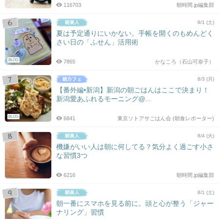
116703
朝時間.jp編集部
8/1 (土)
夏は予定通りにいかない。手帳を開くのもめんどく
さい日の「ふせん」活用術
BLOG
7865
かなころ（石山可奈子）
8/3 (月)
【番外編•新潟】新潟の朝ごはんはここで決まり！
新潟愛あふれるモーニング@...
BLOG
6841
東京ソトアサごはん会 (朝食レポーター)
8/4 (火)
機嫌がいい人は朝に何してる？気分よく過ごす小さ
な習慣3つ
6216
朝時間.jp編集部
8/1 (土)
朝一番にスマホを見る前に。頭と心が整う「ジャー
ナリング」習慣