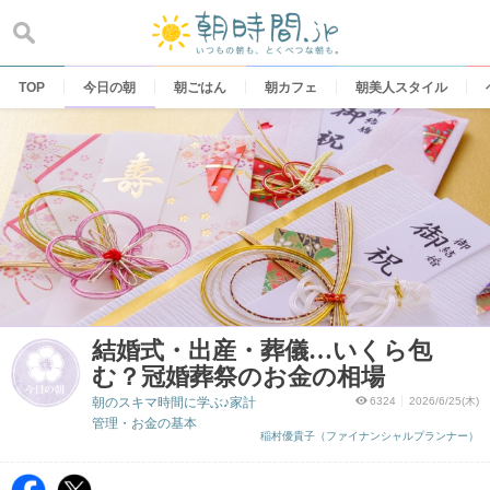
Skip
to
content
TOP
今日の朝
朝ごはん
朝カフェ
朝美人スタイル
結婚式・出産・葬儀…いくら包
む？冠婚葬祭のお金の相場
朝のスキマ時間に学ぶ♪家計
6324
2026/6/25(木)
管理・お金の基本
稲村優貴子（ファイナンシャルプランナー）