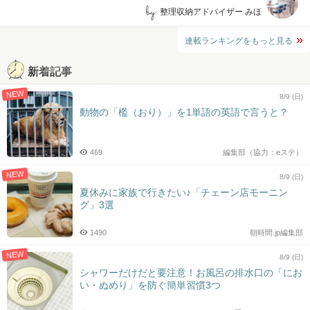
by:
整理収納アドバイザー みほ
連載ランキングをもっと見る
新着記事
NEW
8/9 (日)
動物の「檻（おり）」を1単語の英語で言うと？
469
編集部（協力：eステ）
NEW
8/9 (日)
夏休みに家族で行きたい♪「チェーン店モーニン
グ」3選
1490
朝時間.jp編集部
NEW
8/9 (日)
シャワーだけだと要注意！お風呂の排水口の「にお
い・ぬめり」を防ぐ簡単習慣3つ