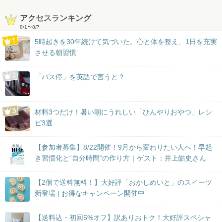
アクセスランキング
8/1
〜
8/7
5時起きを30年続けて気づいた。心と体を整え、1日を充実
させる朝習慣
「バス停」を英語で言うと？
材料3つだけ！暑い朝にうれしい「ひんやりおやつ」レシ
ピ3選
【参加者募集】8/22開催！9月から変わりたい人へ！早起
き習慣化と“自分時間”の作り方｜ゲスト：井上皓史さん
【2個で送料無料！】大好評「おかしめいと」のスイーツ
新登場 | お得なキャンペーン開催中
【送料込・初回5%オフ】訳ありおトク！大好評スペシャ