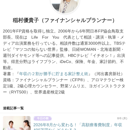
稲村優貴子（ファイナンシャルプランナー）
2001年FP資格を取得し独立。2006年から6年間日本FP協会鳥取支
部長。現在は Life For You 代表として相談・講演・執筆・メ
ディア出演業務を行っている。相談件数は通算3000件以上。TBSテ
レビ『マツコの知らない世界』監修、日経WOMAN・北海道新聞・
週刊ダイヤモンド等への記事提供、HBCテレビ『イチオシ！』出演
等。得意分野はライフプラン、iDeCo、保険、年金、家計節約、不
動産。
著書：『
年収の２割が勝手に貯まる家計整え術
』（河出書房新社）
資格：ファイナンシャルプランナー（CFP®）、アロマテラピー検
定1級、2級心理カウンセラー、野菜ソムリエ、ヨガインストラクタ
ー（RYT500）、世界遺産検定2級
連載記事一覧
8/6 (木)
2026年8月から変わる！「高額療養費制度」年収