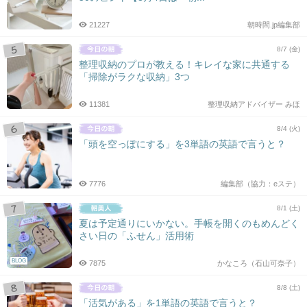
21227
朝時間.jp編集部
8/7 (金)
整理収納のプロが教える！キレイな家に共通する
「掃除がラクな収納」3つ
11381
整理収納アドバイザー みほ
8/4 (火)
「頭を空っぽにする」を3単語の英語で言うと？
7776
編集部（協力：eステ）
8/1 (土)
夏は予定通りにいかない。手帳を開くのもめんどく
さい日の「ふせん」活用術
BLOG
7875
かなころ（石山可奈子）
8/8 (土)
「活気がある」を1単語の英語で言うと？