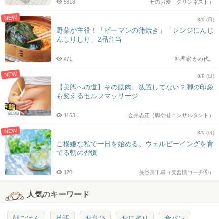
5818
せのお愛（クリンネスト）
NEW
8/9 (日)
野菜が主役！「ピーマンの蒲焼き」「レンジにんじ
んしりしり」2品弁当
471
料理家 かめ代。
NEW
8/9 (日)
【美脚への道】その腰肉、放置してない？脚の印象
も変えるセルフマッサージ
BLOG
1163
金井志江（脚やせコンサルタント）
NEW
8/9 (日)
ご機嫌な私で一日を始める。ウェルビーイングを育
てる朝の習慣
120
長谷川千尋（美習慣コーチ🄬）
人気のキーワード
朝ごはん
英語
お弁当
おにぎり
食パン