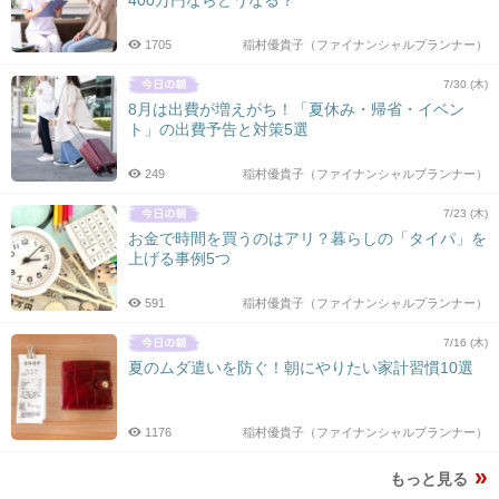
400万円ならどうなる？
1705
稲村優貴子（ファイナンシャルプランナー）
7/30 (木)
8月は出費が増えがち！「夏休み・帰省・イベン
ト」の出費予告と対策5選
249
稲村優貴子（ファイナンシャルプランナー）
7/23 (木)
お金で時間を買うのはアリ？暮らしの「タイパ」を
上げる事例5つ
591
稲村優貴子（ファイナンシャルプランナー）
7/16 (木)
夏のムダ遣いを防ぐ！朝にやりたい家計習慣10選
1176
稲村優貴子（ファイナンシャルプランナー）
もっと見る