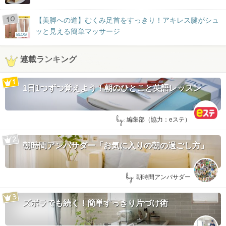
【美脚への道】むくみ足首をすっきり！アキレス腱がシュ
ッと見える簡単マッサージ
BLOG
連載ランキング
1日1つずつ覚えよう！朝のひとこと英語レッスン
by:
編集部（協力：eステ）
朝時間アンバサダー「お気に入りの朝の過ごし方」
by:
朝時間アンバサダー
ズボラでも続く！簡単すっきり片づけ術