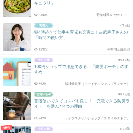
キュウリ」
54904
野菜料理家 やのくにこ
4/1 (金)
朝4時起きで仕事も育児も充実に！吉武麻子さんの
「時間の使い方」
12327
朝時間.jp編集部
9/14 (木)
100円ショップで用意できる！「防災ポーチ」のす
すめ
8629
稲村優貴子（ファイナンシャルプランナー）
9/27 (月)
普段使いできてコスパも良し！「充電できる防災ラ
イト」を選んだ4つの理由
7428
ライフスタイルショップ「スタイルストア」
NEW
8/9 (日)