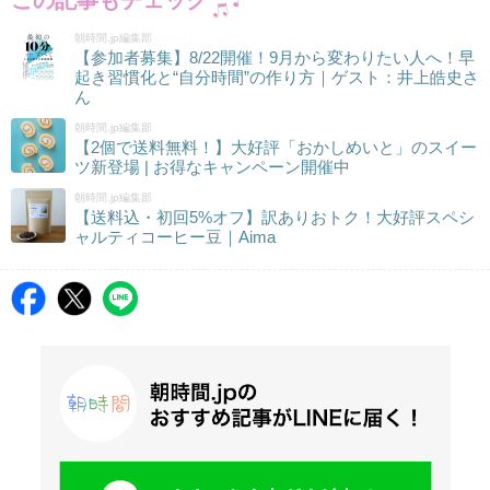
この記事もチェック
朝時間.jp編集部
【参加者募集】8/22開催！9月から変わりたい人へ！早
起き習慣化と“自分時間”の作り方｜ゲスト：井上皓史さ
ん
朝時間.jp編集部
【2個で送料無料！】大好評「おかしめいと」のスイー
ツ新登場 | お得なキャンペーン開催中
朝時間.jp編集部
【送料込・初回5%オフ】訳ありおトク！大好評スペシ
ャルティコーヒー豆｜Aima