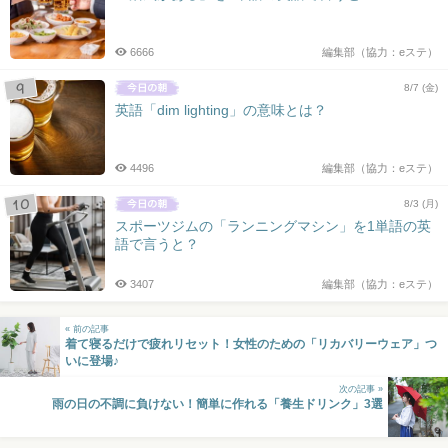
6666
編集部（協力：eステ）
8/7 (金)
英語「dim lighting」の意味とは？
4496
編集部（協力：eステ）
8/3 (月)
スポーツジムの「ランニングマシン」を1単語の英
語で言うと？
3407
編集部（協力：eステ）
« 前の記事
着て寝るだけで疲れリセット！女性のための「リカバリーウェア」つ
いに登場♪
次の記事 »
雨の日の不調に負けない！簡単に作れる「養生ドリンク」3選