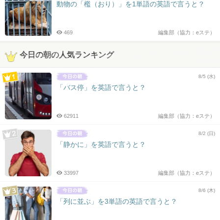
動物の「檻（おり）」を1単語の英語で言うと？
469
編集部（協力：eステ）
今日の朝の人気ランキング
8/5 (水)
「バス停」を英語で言うと？
62911
編集部（協力：eステ）
8/2 (日)
「静かに」を英語で言うと？
33997
編集部（協力：eステ）
8/6 (木)
「列に並ぶ」を3単語の英語で言うと？