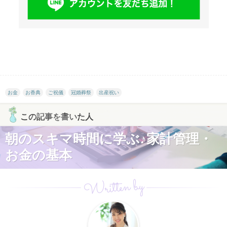
お金
お香典
ご祝儀
冠婚葬祭
出産祝い
この記事を書いた人
朝のスキマ時間に学ぶ♪家計管理・
お金の基本
Written by