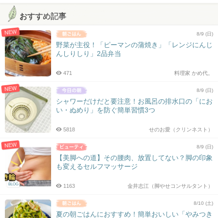
おすすめ記事
NEW
8/9 (日)
野菜が主役！「ピーマンの蒲焼き」「レンジにんじ
んしりしり」2品弁当
471
料理家 かめ代。
NEW
8/9 (日)
シャワーだけだと要注意！お風呂の排水口の「にお
い・ぬめり」を防ぐ簡単習慣3つ
5818
せのお愛（クリンネスト）
NEW
8/9 (日)
【美脚への道】その腰肉、放置してない？脚の印象
も変えるセルフマッサージ
BLOG
1163
金井志江（脚やせコンサルタント）
8/10 (土)
夏の朝ごはんにおすすめ！簡単おいしい「やみつき