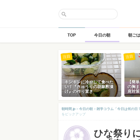
TOP
今日の朝
朝ご
Skip
注目
注目
to
content
キンキンに冷やして食べた
【簡単
い！『きゅうりの胡麻酢漬
の胸ま
け』の作り置き
肩対策
朝時間.jp
>
今日の朝
>
雑学コラム「今日は何の日？」
をピックアップ
ひな祭り