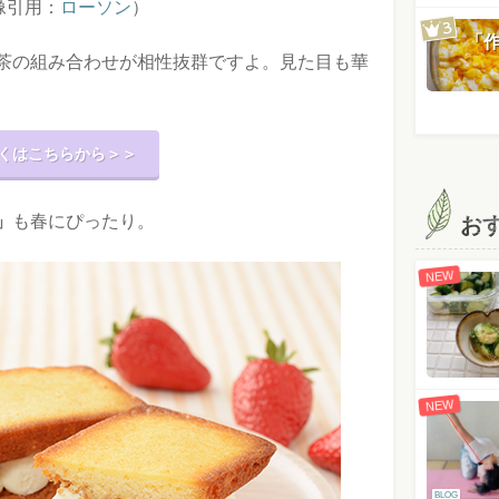
像引用：
ローソン
）
「
茶の組み合わせが相性抜群ですよ。見た目も華
くはこちらから＞＞
」
も春にぴったり。
お
NEW
NEW
BLOG