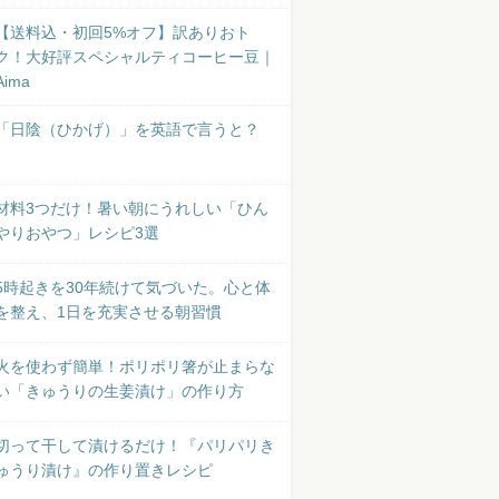
【送料込・初回5%オフ】訳ありおト
ク！大好評スペシャルティコーヒー豆｜
Aima
「日陰（ひかげ）」を英語で言うと？
材料3つだけ！暑い朝にうれしい「ひん
やりおやつ」レシピ3選
5時起きを30年続けて気づいた。心と体
を整え、1日を充実させる朝習慣
火を使わず簡単！ポリポリ箸が止まらな
い「きゅうりの生姜漬け」の作り方
切って干して漬けるだけ！『パリパリき
ゅうり漬け』の作り置きレシピ