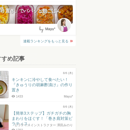
作り置き」でパパッと朝ごはん
by:
Mayu*
連載ランキングをもっと見る
すすめ記事
8/6 (木)
キンキンに冷やして食べたい！
『きゅうりの胡麻酢漬け』の作り
置き
1433
Mayu*
8/6 (木)
【簡単3ステップ】ガチガチの胸
まわりをほぐす！「巻き肩対策ピ
ラティス」
ピラティスインストラクター 澤田みのり