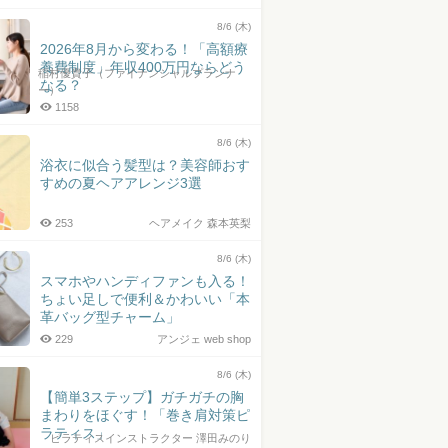
8/6 (木)
2026年8月から変わる！「高額療
養費制度」年収400万円ならどう
稲村優貴子（ファイナンシャルプランナ
なる？
ー）
1158
8/6 (木)
浴衣に似合う髪型は？美容師おす
すめの夏ヘアアレンジ3選
253
ヘアメイク 森本英梨
8/6 (木)
スマホやハンディファンも入る！
ちょい足しで便利＆かわいい「本
革バッグ型チャーム」
229
アンジェ web shop
8/6 (木)
【簡単3ステップ】ガチガチの胸
まわりをほぐす！「巻き肩対策ピ
ラティス」
ピラティスインストラクター 澤田みのり