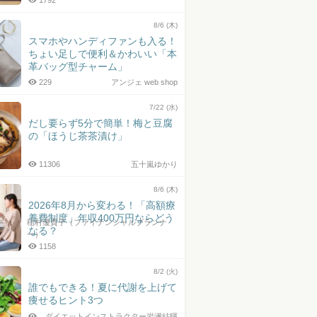
1792
8/6 (木)
スマホやハンディファンも入る！
ちょい足しで便利＆かわいい「本
革バッグ型チャーム」
229
アンジェ web shop
7/22 (水)
だし要らず5分で簡単！梅と豆腐
の「ほうじ茶茶漬け」
11306
五十嵐ゆかり
8/6 (木)
2026年8月から変わる！「高額療
養費制度」年収400万円ならどう
稲村優貴子（ファイナンシャルプランナ
なる？
ー）
1158
8/2 (火)
誰でもできる！夏に代謝を上げて
痩せるヒント3つ
ダイエットインストラクター岩瀬結暉