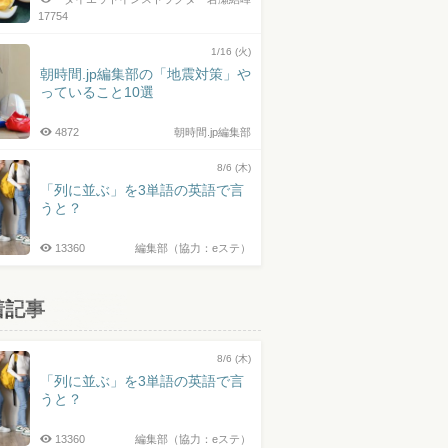
17754
1/16 (火)
朝時間.jp編集部の「地震対策」や
っていること10選
4872
朝時間.jp編集部
8/6 (木)
「列に並ぶ」を3単語の英語で言
うと？
13360
編集部（協力：eステ）
着記事
8/6 (木)
「列に並ぶ」を3単語の英語で言
うと？
13360
編集部（協力：eステ）