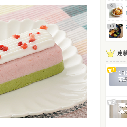
連
1
英
朝
朝