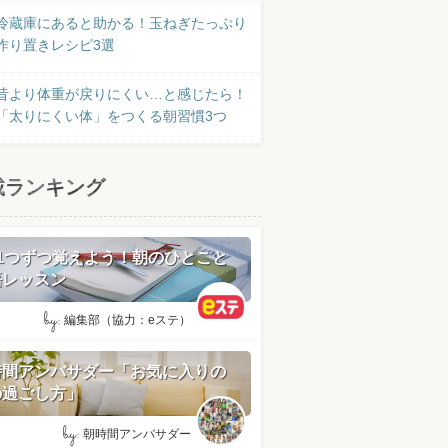
冷蔵庫にあると助かる！玉ねぎたっぷり
作り置きレシピ3選
昔より体重が戻りにくい…と感じたら！
「太りにくい体」をつくる朝習慣3つ
載ランキング
日1つずつ覚えよう！朝のひとこと
語レッスン
by:
編集部（協力：eステ）
時間アンバサダー「お気に入りの
の過ごし方」
by:
朝時間アンバサダー