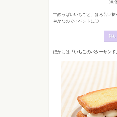
（画
甘酸っぱいいちごと、ほろ苦い抹
やかなのでイベントに◎
詳し
ほかには
「いちごのバターサンド