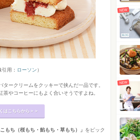
NEW
BLOG
像引用：
ローソン
）
NEW
バタークリームをクッキーで挟んだ一品です。
紅茶やコーヒーにもよく合いそうですよね。
くはこちらから＞＞
こもち（桜もち・餡もち・草もち）」
をピック