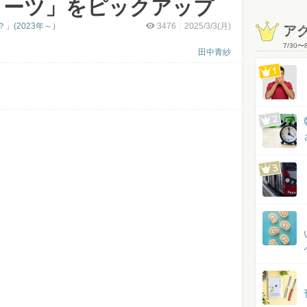
イーツ」をピックアップ
」(2023年～）
3476
2025/3/3(月)
ア
7/30
〜
田中青紗