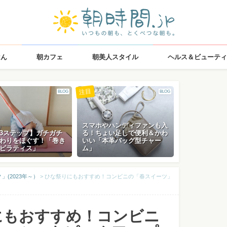
はん
朝カフェ
朝美人スタイル
ヘルス＆ビューティ
注目
BLOG
BLOG
スマホやハンディファンも入
3ステップ】ガチガチ
る！ちょい足しで便利＆かわ
わりをほぐす！「巻き
いい「本革バッグ型チャー
ピラティス」
ム」
(2023年～）
>
ひな祭りにもおすすめ！コンビニの「春スイーツ」
にもおすすめ！コンビニ