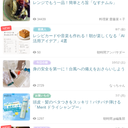
レンジでもう一品！簡単とろ旨「なすナムル」
34439
料理家 齋藤菜々子
NEW
8/7 (金)
レシピカードや音楽も作れる！朝が楽しくなる「AI
活用アイデア」4選
50
朝時間アンバサダー
10/12 (土)
身の安全を第一に！台風への備えをおさらいしよう
2729
なっちゃん
7/7 (月)
頭皮・髪のベタつきをスッキリ！パチパチ弾ける
「Merit ドライシャンプー」
1297
朝時間.jp編集部
NEW