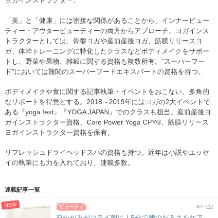
ヨガインストラクター。
「美」と「健康」には密接な関係があることから、インナービュー
ティー・アウタービューティーの両方からアプローチ。ヨガインス
トラクターとしては、骨盤ヨガや産前産後ヨガ、筋膜リリースヨ
ガ、体幹トレーニングに特化したクラスなどボディメイクをサポー
トし、野菜や果物、雑穀に関する資格も複数所有。”スーパーフー
ド”においては難関のスーパーフードエキスパートの資格を持つ。
ボディメイクや食に関する記事執筆・イベントをおこない、多角的
なサポートを得意とする。2018～2019年にはヨガの2大イベントで
ある『yoga fest』『YOGA JAPAN』でのクラスも担当。産前産後ヨ
ガインストラクター資格、Core Power Yoga CPY®、筋膜リリース
ヨガインストラクター資格を保有。
リフレッシュドライヘッドスパの資格も持つ。近年は小説やエッセ
イの執筆にも力を入れており、連載多数。
連載記事一覧
NEW
8/7 (金)
前かがみがツライ朝に！5分で腰のだるさをケア