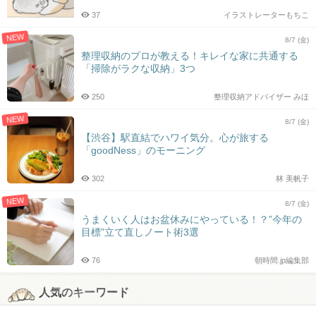
37
イラストレーターもちこ
NEW
8/7 (金)
整理収納のプロが教える！キレイな家に共通する
「掃除がラクな収納」3つ
250
整理収納アドバイザー みほ
NEW
8/7 (金)
【渋谷】駅直結でハワイ気分。心が旅する
「goodNess」のモーニング
302
林 美帆子
NEW
8/7 (金)
うまくいく人はお盆休みにやっている！？”今年の
目標”立て直しノート術3選
76
朝時間.jp編集部
人気のキーワード