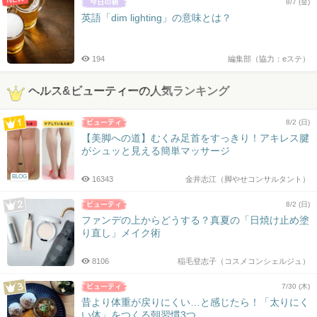
8/7 (金)
英語「dim lighting」の意味とは？
194
編集部（協力：eステ）
ヘルス&ビューティーの人気ランキング
8/2 (日)
【美脚への道】むくみ足首をすっきり！アキレス腱
がシュッと見える簡単マッサージ
BLOG
16343
金井志江（脚やせコンサルタント）
8/2 (日)
ファンデの上からどうする？真夏の「日焼け止め塗
り直し」メイク術
8106
稲毛登志子（コスメコンシェルジュ）
7/30 (木)
昔より体重が戻りにくい…と感じたら！「太りにく
い体」をつくる朝習慣3つ