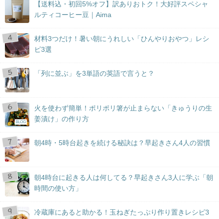
【送料込・初回5%オフ】訳ありおトク！大好評スペシャ
ルティコーヒー豆｜Aima
材料3つだけ！暑い朝にうれしい「ひんやりおやつ」レシ
ピ3選
「列に並ぶ」を3単語の英語で言うと？
火を使わず簡単！ポリポリ箸が止まらない「きゅうりの生
姜漬け」の作り方
BLOG
朝4時・5時台起きを続ける秘訣は？早起きさん4人の習慣
朝4時台に起きる人は何してる？早起きさん3人に学ぶ「朝
時間の使い方」
冷蔵庫にあると助かる！玉ねぎたっぷり作り置きレシピ3