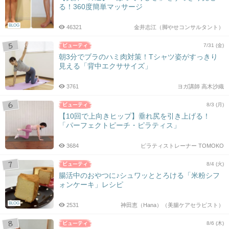
る！360度簡単マッサージ
BLOG
46321
金井志江（脚やせコンサルタント）
7/31 (金)
朝3分でブラのハミ肉対策！Tシャツ姿がすっきり
見える「背中エクササイズ」
3761
ヨガ講師 高木沙織
8/3 (月)
【10回で上向きヒップ】垂れ尻を引き上げる！
「パーフェクトピーチ・ピラティス」
3684
ピラティストレーナー TOMOKO
8/4 (火)
腸活中のおやつに♪シュワッととろける「米粉シフ
ォンケーキ」レシピ
BLOG
2531
神田恵（Hana）（美腸ケアセラピスト）
8/6 (木)