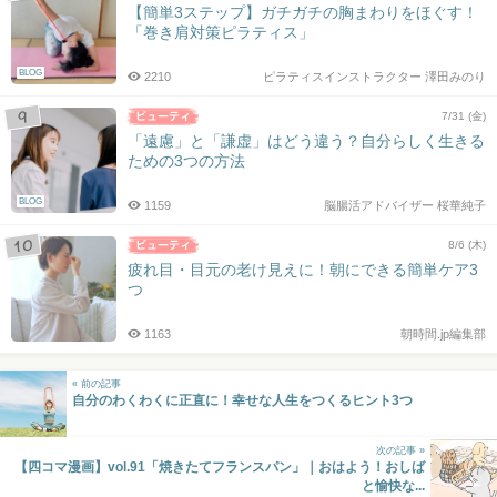
【簡単3ステップ】ガチガチの胸まわりをほぐす！
「巻き肩対策ピラティス」
BLOG
2210
ピラティスインストラクター 澤田みのり
7/31 (金)
「遠慮」と「謙虚」はどう違う？自分らしく生きる
ための3つの方法
BLOG
1159
脳腸活アドバイザー 桜華純子
8/6 (木)
疲れ目・目元の老け見えに！朝にできる簡単ケア3
つ
1163
朝時間.jp編集部
« 前の記事
自分のわくわくに正直に！幸せな人生をつくるヒント3つ
次の記事 »
【四コマ漫画】vol.91「焼きたてフランスパン」｜おはよう！おしば
と愉快な...