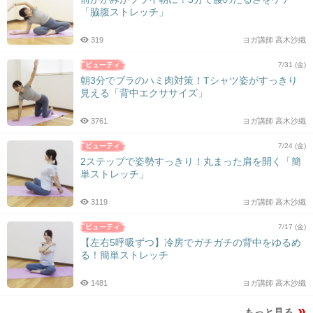
「脇腹ストレッチ」
319
ヨガ講師 高木沙織
7/31 (金)
朝3分でブラのハミ肉対策！Tシャツ姿がすっきり
見える「背中エクササイズ」
3761
ヨガ講師 高木沙織
7/24 (金)
2ステップで姿勢すっきり！丸まった肩を開く「簡
単ストレッチ」
3119
ヨガ講師 高木沙織
7/17 (金)
【左右5呼吸ずつ】冷房でガチガチの背中をゆるめ
る！簡単ストレッチ
1481
ヨガ講師 高木沙織
もっと見る