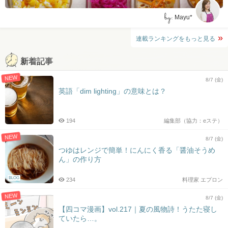
by:
Mayu*
連載ランキングをもっと見る
新着記事
NEW
8/7 (金)
英語「dim lighting」の意味とは？
194
編集部（協力：eステ）
NEW
8/7 (金)
つゆはレンジで簡単！にんにく香る「醤油そうめ
ん」の作り方
BLOG
234
料理家 エプロン
NEW
8/7 (金)
【四コマ漫画】vol.217｜夏の風物詩！うたた寝し
ていたら…。