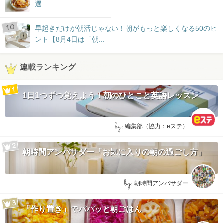
選
早起きだけが朝活じゃない！朝がもっと楽しくなる50のヒ
ント【8月4日は「朝...
連載ランキング
1日1つずつ覚えよう！朝のひとこと英語レッスン
by:
編集部（協力：eステ）
朝時間アンバサダー「お気に入りの朝の過ごし方」
by:
朝時間アンバサダー
「作り置き」でパパッと朝ごはん