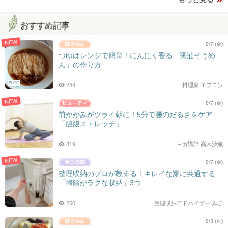
おすすめ記事
NEW
8/7 (金)
つゆはレンジで簡単！にんにく香る「醤油そうめ
ん」の作り方
BLOG
234
料理家 エプロン
NEW
8/7 (金)
前かがみがツライ朝に！5分で腰のだるさをケア
「脇腹ストレッチ」
319
ヨガ講師 高木沙織
NEW
8/7 (金)
整理収納のプロが教える！キレイな家に共通する
「掃除がラクな収納」3つ
250
整理収納アドバイザー みほ
8/3 (月)