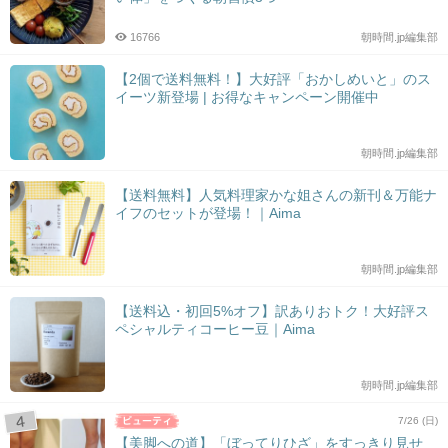
16766
朝時間.jp編集部
【2個で送料無料！】大好評「おかしめいと」のス
イーツ新登場 | お得なキャンペーン開催中
朝時間.jp編集部
【送料無料】人気料理家かな姐さんの新刊＆万能ナ
イフのセットが登場！｜Aima
朝時間.jp編集部
【送料込・初回5%オフ】訳ありおトク！大好評ス
ペシャルティコーヒー豆｜Aima
朝時間.jp編集部
7/26 (日)
【美脚への道】「ぼってりひざ」をすっきり見せ