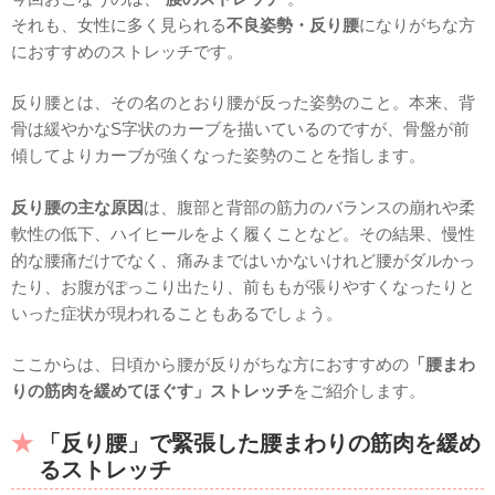
それも、女性に多く見られる
不良姿勢・反り腰
になりがちな方
におすすめのストレッチです。
反り腰とは、その名のとおり腰が反った姿勢のこと。本来、背
骨は緩やかなS字状のカーブを描いているのですが、骨盤が前
傾してよりカーブが強くなった姿勢のことを指します。
反り腰の主な原因
は、腹部と背部の筋力のバランスの崩れや柔
軟性の低下、ハイヒールをよく履くことなど。その結果、慢性
的な腰痛だけでなく、痛みまではいかないけれど腰がダルかっ
たり、お腹がぽっこり出たり、前ももが張りやすくなったりと
いった症状が現われることもあるでしょう。
ここからは、日頃から腰が反りがちな方におすすめの
「腰まわ
りの筋肉を緩めてほぐす」ストレッチ
をご紹介します。
「反り腰」で緊張した腰まわりの筋肉を緩め
るストレッチ