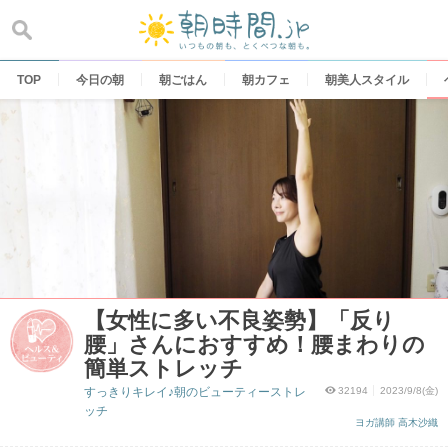
Skip
to
content
TOP
今日の朝
朝ごはん
朝カフェ
朝美人スタイル
【女性に多い不良姿勢】「反り
腰」さんにおすすめ！腰まわりの
簡単ストレッチ
すっきりキレイ♪朝のビューティーストレ
32194
2023/9/8(金)
ッチ
ヨガ講師 高木沙織