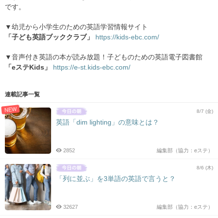
です。
▼幼児から小学生のための英語学習情報サイト
「子ども英語ブッククラブ」
https://kids-ebc.com/
▼音声付き英語の本が読み放題！子どものための英語電子図書館
「eステKids」
https://e-st.kids-ebc.com/
連載記事一覧
NEW
8/7 (金)
英語「dim lighting」の意味とは？
2852
編集部（協力：eステ）
8/6 (木)
「列に並ぶ」を3単語の英語で言うと？
32627
編集部（協力：eステ）