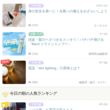
10/12 (土)
身の安全を第一に！台風への備えをおさらいしよう
2743
なっちゃん
7/7 (月)
頭皮・髪のベタつきをスッキリ！パチパチ弾ける
「Merit ドライシャンプー」
1310
朝時間.jp編集部
NEW
8/7 (金)
英語「dim lighting」の意味とは？
2852
編集部（協力：eステ）
今日の朝の人気ランキング
8/5 (水)
「バス停」を英語で言うと？