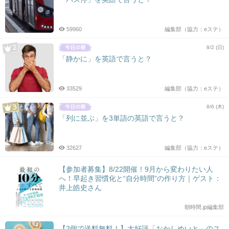
59960
編集部（協力：eステ）
8/2 (日)
「静かに」を英語で言うと？
33529
編集部（協力：eステ）
8/6 (木)
「列に並ぶ」を3単語の英語で言うと？
32627
編集部（協力：eステ）
【参加者募集】8/22開催！9月から変わりたい人
へ！早起き習慣化と“自分時間”の作り方｜ゲスト：
井上皓史さん
朝時間.jp編集部
【2個で送料無料！】大好評「おかしめいと」のス