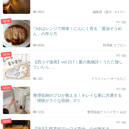
2852
編集部（協力：eステ）
NEW
8/7 (金)
つゆはレンジで簡単！にんにく香る「醤油そうめ
ん」の作り方
BLOG
6650
料理家 エプロン
NEW
8/7 (金)
【四コマ漫画】vol.217｜夏の風物詩！うたた寝し
ていたら…。
182
イラストレーターもちこ
NEW
8/7 (金)
整理収納のプロが教える！キレイな家に共通する
「掃除がラクな収納」3つ
7231
整理収納アドバイザー みほ
NEW
8/7 (金)
【渋谷】駅直結でハワイ気分。心が旅する