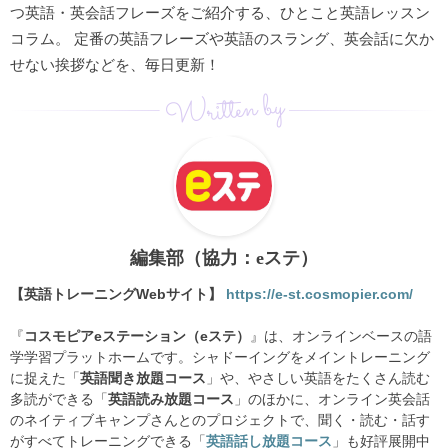
つ英語・英会話フレーズをご紹介する、ひとこと英語レッスン
コラム。 定番の英語フレーズや英語のスラング、英会話に欠か
せない挨拶などを、毎日更新！
Written by
編集部（協力：eステ）
【英語トレーニングWebサイト】
https://e-st.cosmopier.com/
『
コスモピアeステーション（eステ）
』は、オンラインベースの語
学学習プラットホームです。シャドーイングをメイントレーニング
に捉えた「
英語聞き放題コース
」や、やさしい英語をたくさん読む
多読ができる「
英語読み放題コース
」のほかに、オンライン英会話
のネイティブキャンプさんとのプロジェクトで、聞く・読む・話す
がすべてトレーニングできる「
英語話し放題コース
」も好評展開中