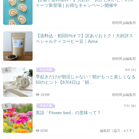
イーツ新登場 | お得なキャンペーン開催中
朝時間.jp編集部
【送料込・初回5%オフ】訳ありおトク！大好評ス
ペシャルティコーヒー豆｜Aima
朝時間.jp編集部
8/4 (火)
早起きだけが朝活じゃない！朝がもっと楽しくなる
50のヒント【8月4日は「朝...
19398
朝時間.jp編集部
7/31 (金)
英語「Flower bed」の意味って？
8290
編集部（協力：eステ）