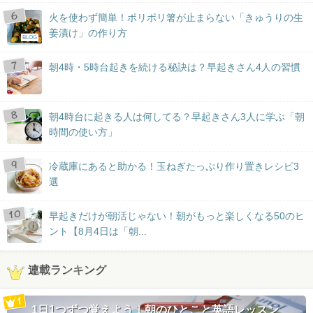
火を使わず簡単！ポリポリ箸が止まらない「きゅうりの生
姜漬け」の作り方
BLOG
朝4時・5時台起きを続ける秘訣は？早起きさん4人の習慣
朝4時台に起きる人は何してる？早起きさん3人に学ぶ「朝
時間の使い方」
冷蔵庫にあると助かる！玉ねぎたっぷり作り置きレシピ3
選
早起きだけが朝活じゃない！朝がもっと楽しくなる50のヒ
ント【8月4日は「朝...
連載ランキング
1日1つずつ覚えよう！朝のひとこと英語レッスン