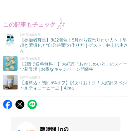
この記事もチェック
朝時間.jp編集部
【参加者募集】8/22開催！9月から変わりたい人へ！早
起き習慣化と“自分時間”の作り方｜ゲスト：井上皓史さ
ん
朝時間.jp編集部
【2個で送料無料！】大好評「おかしめいと」のスイー
ツ新登場 | お得なキャンペーン開催中
朝時間.jp編集部
【送料込・初回5%オフ】訳ありおトク！大好評スペシ
ャルティコーヒー豆｜Aima