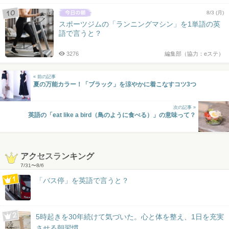
8/3 (月)
スポーツジムの「ランニングマシン」を1単語の英
語で言うと？
3276
編集部（協力：eステ）
« 前の記事
夏の万能カラー！「ブラック」を涼やかに着こなすコツ3つ
次の記事 »
英語の「eat like a bird（鳥のように食べる）」の意味って？
アクセスランキング
7/31
〜
8/6
「バス停」を英語で言うと？
5時起きを30年続けて気づいた。心と体を整え、1日を充実
させる朝習慣