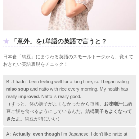
「意外」を1単語の英語で言うと？
日本食「納豆」にまつわる英語のスモールトークから、覚えて
おきたい英語表現をチェック！
B : I hadn’t been feeling well for a long time, so I began eating
miso soup
and natto with rice every morning. My health has
really
improved
. Natto is really good.
（ずっと、体の調子がよくなかったから毎朝、
お味噌汁
に納
豆ご飯を食べるようにしているんだ。結構
調子もよくなって
きたよ
。納豆が特にいい）
A :
Actually
,
even though
I’m Japanese, I don’t like natto at