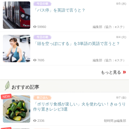
8/5 (水)
「バス停」を英語で言うと？
59960
編集部（協力：eステ）
8/4 (火)
「頭を空っぽにする」を3単語の英語で言うと？
7695
編集部（協力：eステ）
もっと見る
おすすめ記事
NEW
8/7 (金)
「ポリポリ食感が楽しい」火を使わない！きゅうり
作り置きレシピ3選
2336
朝時間.jp編集部