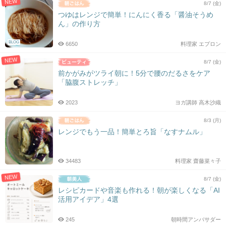
NEW
8/7 (金)
つゆはレンジで簡単！にんにく香る「醤油そうめ
ん」の作り方
BLOG
6650
料理家 エプロン
NEW
8/7 (金)
前かがみがツライ朝に！5分で腰のだるさをケア
「脇腹ストレッチ」
2023
ヨガ講師 高木沙織
8/3 (月)
レンジでもう一品！簡単とろ旨「なすナムル」
34483
料理家 齋藤菜々子
NEW
8/7 (金)
レシピカードや音楽も作れる！朝が楽しくなる「AI
活用アイデア」4選
245
朝時間アンバサダー