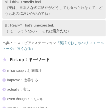
all. I think it
smells
bad.
（
実は
、日本人
なのに
納豆がどうしても食べられなくて。ど
うもあの
におい
がだめでね）
B : Really? That’s
unexpected
.
（ えーっそうなの？ それは
意外だな
）
出典：コスモピア eステーション
『英語でおしゃべり スモール
トークに強くなる』
Pick up！キーワード
miso soup：お味噌汁
improve：改善する
actually：実は
even though：～なのに