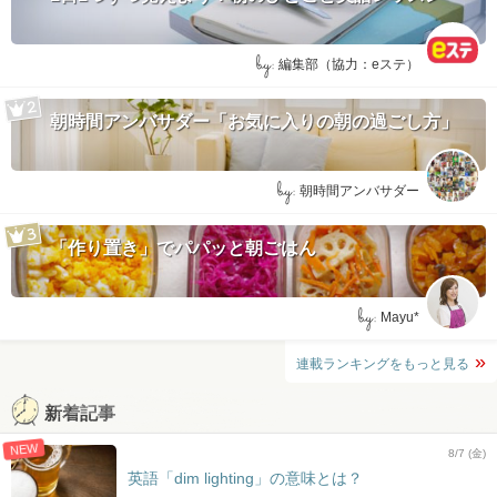
by:
編集部（協力：eステ）
朝時間アンバサダー「お気に入りの朝の過ごし方」
by:
朝時間アンバサダー
「作り置き」でパパッと朝ごはん
by:
Mayu*
連載ランキングをもっと見る
新着記事
NEW
8/7 (金)
英語「dim lighting」の意味とは？