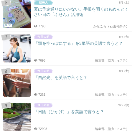
8/1 (土)
夏は予定通りにいかない。手帳を開くのもめんどく
さい日の「ふせん」活用術
BLOG
7793
かなころ（石山可奈子）
8/4 (火)
「頭を空っぽにする」を3単語の英語で言うと？
7695
編集部（協力：eステ）
8/1 (土)
「自然光」を英語で言うと？
7231
編集部（協力：eステ）
7/29 (水)
「日陰（ひかげ）」を英語で言うと？
72908
編集部（協力：eステ）