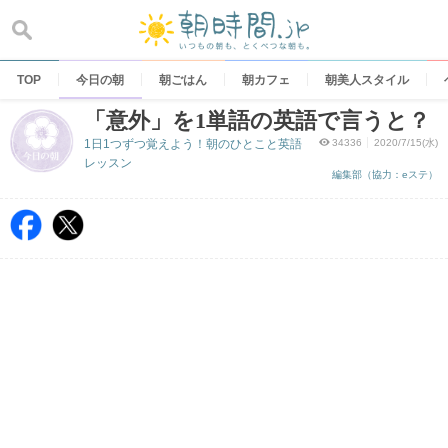
Skip
to
content
TOP
今日の朝
朝ごはん
朝カフェ
朝美人スタイル
「意外」を1単語の英語で言うと？
1日1つずつ覚えよう！朝のひとこと英語
34336
2020/7/15(水)
レッスン
編集部（協力：eステ）