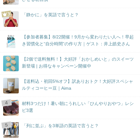
「静かに」を英語で言うと？
【参加者募集】8/22開催！9月から変わりたい人へ！早起
き習慣化と“自分時間”の作り方｜ゲスト：井上皓史さん
【2個で送料無料！】大好評「おかしめいと」のスイーツ
新登場 | お得なキャンペーン開催中
【送料込・初回5%オフ】訳ありおトク！大好評スペシャ
ルティコーヒー豆｜Aima
材料3つだけ！暑い朝にうれしい「ひんやりおやつ」レシ
ピ3選
「列に並ぶ」を3単語の英語で言うと？