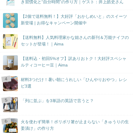
き習慣化と“自分時間”の作り方｜ゲスト：井上皓史さん
【2個で送料無料！】大好評「おかしめいと」のスイーツ
新登場 | お得なキャンペーン開催中
【送料無料】人気料理家かな姐さんの新刊＆万能ナイフの
セットが登場！｜Aima
【送料込・初回5%オフ】訳ありおトク！大好評スペシャ
ルティコーヒー豆｜Aima
材料3つだけ！暑い朝にうれしい「ひんやりおやつ」レシ
ピ3選
「列に並ぶ」を3単語の英語で言うと？
火を使わず簡単！ポリポリ箸が止まらない「きゅうりの生
姜漬け」の作り方
BLOG