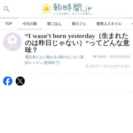
Skip
to
content
TOP
今日の朝
朝ごはん
朝カフェ
朝美人スタイル
“I wasn’t born yesterday（生まれた
のは昨日じゃない）”ってどんな意
味？
通訳者さんに教わる♪朝のカンタン英
28848
2019/12/25(水)
語レッスン [更新終了]
テンナイン・コミュニケーション