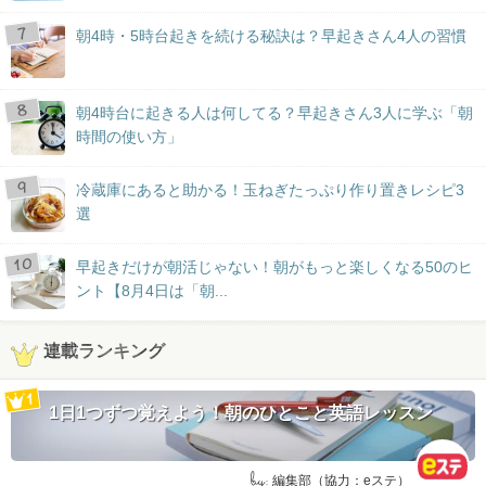
朝4時・5時台起きを続ける秘訣は？早起きさん4人の習慣
朝4時台に起きる人は何してる？早起きさん3人に学ぶ「朝
時間の使い方」
冷蔵庫にあると助かる！玉ねぎたっぷり作り置きレシピ3
選
早起きだけが朝活じゃない！朝がもっと楽しくなる50のヒ
ント【8月4日は「朝...
連載ランキング
1日1つずつ覚えよう！朝のひとこと英語レッスン
by:
編集部（協力：eステ）