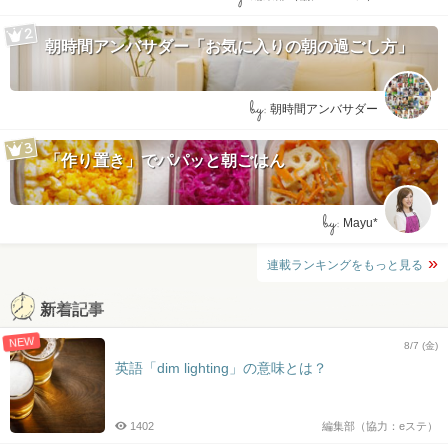
朝時間アンバサダー「お気に入りの朝の過ごし方」
by:
朝時間アンバサダー
「作り置き」でパパッと朝ごはん
by:
Mayu*
連載ランキングをもっと見る
新着記事
NEW
8/7 (金)
英語「dim lighting」の意味とは？
1402
編集部（協力：eステ）