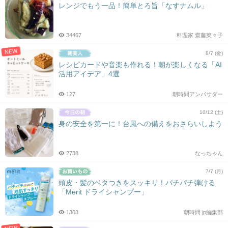
レンジでもう一品！簡単とろ旨「なすナムル」
34467
料理家 齋藤菜々子
NEW
8/7 (金)
レシピカードや音楽も作れる！朝が楽しくなる「AI
活用アイデア」4選
127
朝時間アンバサダー
10/12 (土)
身の安全を第一に！台風への備えをおさらいしよう
2738
なっちゃん
7/7 (月)
頭皮・髪のベタつきをスッキリ！パチパチ弾ける
「Merit ドライシャンプー」
1303
朝時間.jp編集部