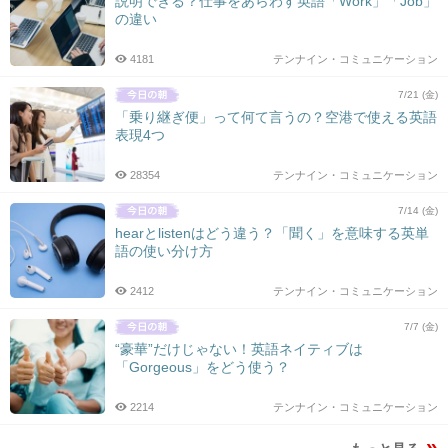
説明できる？仕事をあらわす英語「Work」「Job」
の違い
4181
テンナイン・コミュニケーション
7/21 (金)
「乗り継ぎ便」って何て言うの？空港で使える英語
表現4つ
28354
テンナイン・コミュニケーション
7/14 (金)
hearとlistenはどう違う？「聞く」を意味する英単
語の使い分け方
2412
テンナイン・コミュニケーション
7/7 (金)
“豪華”だけじゃない！英語ネイティブは
「Gorgeous」をどう使う？
2214
テンナイン・コミュニケーション