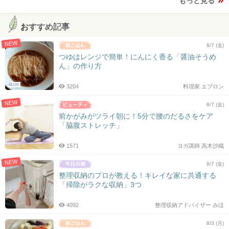
もっと見る
おすすめ記事
NEW
8/7 (金)
つゆはレンジで簡単！にんにく香る「醤油そうめ
ん」の作り方
BLOG
3204
料理家 エプロン
NEW
8/7 (金)
前かがみがツライ朝に！5分で腰のだるさをケア
「脇腹ストレッチ」
1571
ヨガ講師 高木沙織
NEW
8/7 (金)
整理収納のプロが教える！キレイな家に共通する
「掃除がラクな収納」3つ
4092
整理収納アドバイザー みほ
8/3 (月)