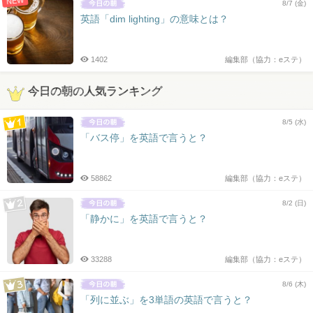
NEW
8/7 (金)
英語「dim lighting」の意味とは？
1402
編集部（協力：eステ）
今日の朝の人気ランキング
8/5 (水)
「バス停」を英語で言うと？
58862
編集部（協力：eステ）
8/2 (日)
「静かに」を英語で言うと？
33288
編集部（協力：eステ）
8/6 (木)
「列に並ぶ」を3単語の英語で言うと？