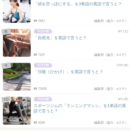
「頭を空っぽにする」を3単語の英語で言うと？
7667
編集部（協力：eステ）
8/1 (土)
「自然光」を英語で言うと？
7207
編集部（協力：eステ）
7/29 (水)
「日陰（ひかげ）」を英語で言うと？
72835
編集部（協力：eステ）
8/3 (月)
スポーツジムの「ランニングマシン」を1単語の英
語で言うと？
3260
編集部（協力：eステ）