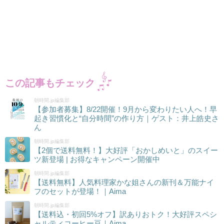
この記事もチェック
朝時間.jp編集部
【参加者募集】8/22開催！9月から変わりたい人へ！早
起き習慣化と“自分時間”の作り方｜ゲスト：井上皓史さ
ん
朝時間.jp編集部
【2個で送料無料！】大好評「おかしめいと」のスイー
ツ新登場 | お得なキャンペーン開催中
朝時間.jp編集部
【送料無料】人気料理家かな姐さんの新刊＆万能ナイ
フのセットが登場！｜Aima
朝時間.jp編集部
【送料込・初回5%オフ】訳ありおトク！大好評スペシ
ャルティコーヒー豆｜Aima