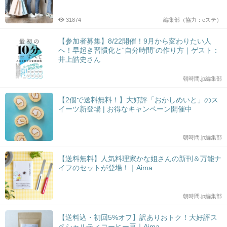
31874
編集部（協力：eステ）
【参加者募集】8/22開催！9月から変わりたい人
へ！早起き習慣化と“自分時間”の作り方｜ゲスト：
井上皓史さん
朝時間.jp編集部
【2個で送料無料！】大好評「おかしめいと」のス
イーツ新登場 | お得なキャンペーン開催中
朝時間.jp編集部
【送料無料】人気料理家かな姐さんの新刊＆万能ナ
イフのセットが登場！｜Aima
朝時間.jp編集部
【送料込・初回5%オフ】訳ありおトク！大好評ス
ペシャルティコーヒー豆｜Aima