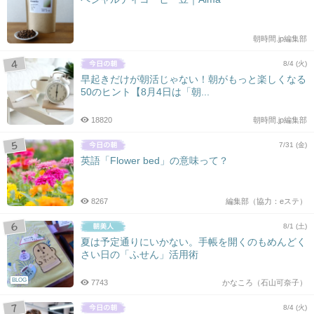
朝時間.jp編集部
8/4 (火)
早起きだけが朝活じゃない！朝がもっと楽しくなる
50のヒント【8月4日は「朝...
18820
朝時間.jp編集部
7/31 (金)
英語「Flower bed」の意味って？
8267
編集部（協力：eステ）
8/1 (土)
夏は予定通りにいかない。手帳を開くのもめんどく
さい日の「ふせん」活用術
BLOG
7743
かなころ（石山可奈子）
8/4 (火)