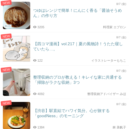
NEW
8/7 (金)
つゆはレンジで簡単！にんにく香る「醤油そうめ
ん」の作り方
BLOG
3205
料理家 エプロン
NEW
8/7 (金)
【四コマ漫画】vol.217｜夏の風物詩！うたた寝し
ていたら…。
122
イラストレーターもちこ
NEW
8/7 (金)
整理収納のプロが教える！キレイな家に共通する
「掃除がラクな収納」3つ
4092
整理収納アドバイザー みほ
NEW
8/7 (金)
【渋谷】駅直結でハワイ気分。心が旅する
「goodNess」のモーニング
1384
林 美帆子