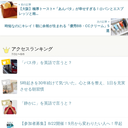
« 前の記事
【大阪】極厚トースト×「あんバタ」が幸せすぎる！@パンとエスプ
レッソと南...
次の記事 »
時短なのにキレイ！朝に余裕が生まれる「優秀BB・CCクリーム」5
選
アクセスランキング
7/31
〜
8/6
「バス停」を英語で言うと？
5時起きを30年続けて気づいた。心と体を整え、1日を充実
させる朝習慣
「静かに」を英語で言うと？
【参加者募集】8/22開催！9月から変わりたい人へ！早起