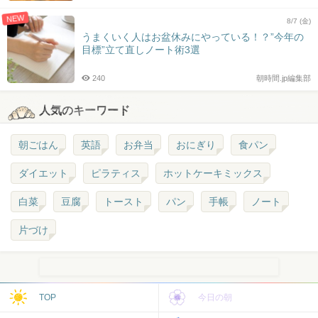
NEW
8/7 (金)
うまくいく人はお盆休みにやっている！？”今年の
目標”立て直しノート術3選
240
朝時間.jp編集部
人気のキーワード
朝ごはん
英語
お弁当
おにぎり
食パン
ダイエット
ピラティス
ホットケーキミックス
白菜
豆腐
トースト
パン
手帳
ノート
片づけ
TOP
今日の朝