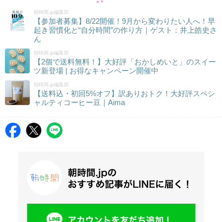
朝時間.jp編集部
【参加者募集】8/22開催！9月から変わりたい人へ！早
起き習慣化と“自分時間”の作り方｜ゲスト：井上皓史さ
ん
朝時間.jp編集部
【2個で送料無料！】大好評「おかしめいと」のスイー
ツ新登場 | お得なキャンペーン開催中
朝時間.jp編集部
【送料込・初回5%オフ】訳ありおトク！大好評スペシ
ャルティコーヒー豆｜Aima