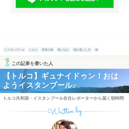
イスタンブール
トルコ
世界の朝
朝ごはん
朝の過ごし方
海
この記事を書いた人
【トルコ】ギュナイドゥン！おは
ようイスタンブール♪
トルコ共和国・イスタンブール在住レポーターから届く朝時間
Written by