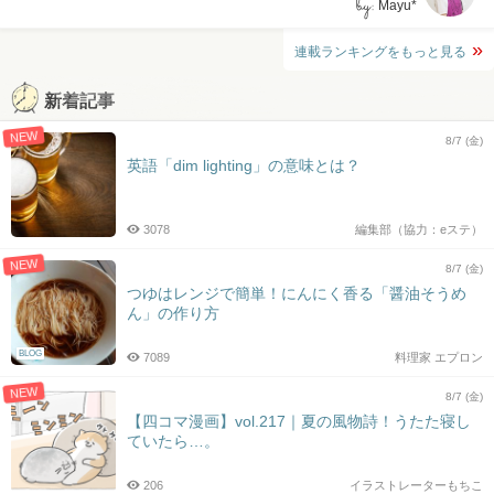
by:
Mayu*
連載ランキングをもっと見る
新着記事
NEW
8/7 (金)
英語「dim lighting」の意味とは？
3078
編集部（協力：eステ）
NEW
8/7 (金)
つゆはレンジで簡単！にんにく香る「醤油そうめ
ん」の作り方
BLOG
7089
料理家 エプロン
NEW
8/7 (金)
【四コマ漫画】vol.217｜夏の風物詩！うたた寝し
ていたら…。
206
イラストレーターもちこ