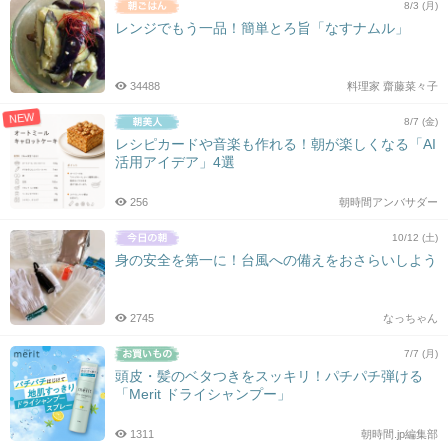
8/3 (月)
レンジでもう一品！簡単とろ旨「なすナムル」
34488
料理家 齋藤菜々子
NEW
8/7 (金)
レシピカードや音楽も作れる！朝が楽しくなる「AI
活用アイデア」4選
256
朝時間アンバサダー
10/12 (土)
身の安全を第一に！台風への備えをおさらいしよう
2745
なっちゃん
7/7 (月)
頭皮・髪のベタつきをスッキリ！パチパチ弾ける
「Merit ドライシャンプー」
1311
朝時間.jp編集部