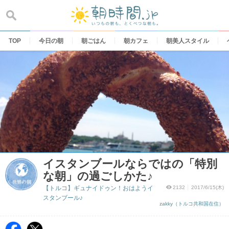
Skip
to
content
TOP
今日の朝
朝ごはん
朝カフェ
朝美人スタイル
イスタンブールならではの「特別
な朝」の過ごしかた♪
【トルコ】ギュナイドゥン！おはようイ
2132
2017/6/15(木)
スタンブール♪
zakky（トルコ共和国在住）