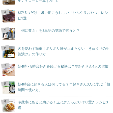
ルティコーヒー豆｜Aima
材料3つだけ！暑い朝にうれしい「ひんやりおやつ」レシ
ピ3選
「列に並ぶ」を3単語の英語で言うと？
火を使わず簡単！ポリポリ箸が止まらない「きゅうりの生
姜漬け」の作り方
BLOG
朝4時・5時台起きを続ける秘訣は？早起きさん4人の習慣
朝4時台に起きる人は何してる？早起きさん3人に学ぶ「朝
時間の使い方」
冷蔵庫にあると助かる！玉ねぎたっぷり作り置きレシピ3
選