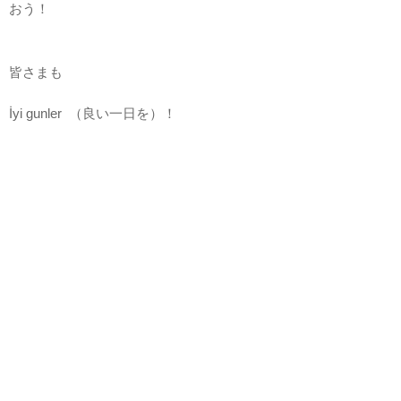
おう！
皆さまも
İyi gunler （良い一日を）！