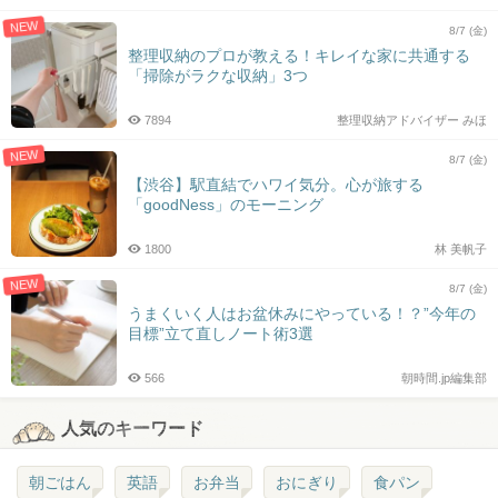
NEW
8/7 (金)
整理収納のプロが教える！キレイな家に共通する
「掃除がラクな収納」3つ
7894
整理収納アドバイザー みほ
NEW
8/7 (金)
【渋谷】駅直結でハワイ気分。心が旅する
「goodNess」のモーニング
1800
林 美帆子
NEW
8/7 (金)
うまくいく人はお盆休みにやっている！？”今年の
目標”立て直しノート術3選
566
朝時間.jp編集部
人気のキーワード
朝ごはん
英語
お弁当
おにぎり
食パン