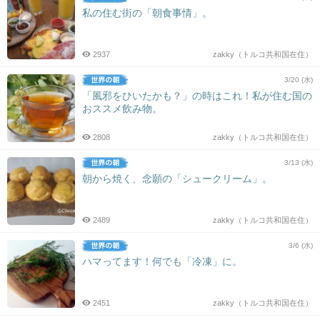
私の住む街の「朝食事情」。
2937
zakky（トルコ共和国在住）
3/20 (水)
「風邪をひいたかも？」の時はこれ！私が住む国の
おススメ飲み物。
2808
zakky（トルコ共和国在住）
3/13 (水)
朝から焼く、念願の「シュークリーム」。
2489
zakky（トルコ共和国在住）
3/6 (水)
ハマってます！何でも「冷凍」に。
2451
zakky（トルコ共和国在住）