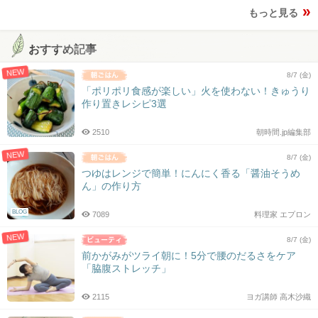
もっと見る
おすすめ記事
NEW
8/7 (金)
「ポリポリ食感が楽しい」火を使わない！きゅうり
作り置きレシピ3選
2510
朝時間.jp編集部
NEW
8/7 (金)
つゆはレンジで簡単！にんにく香る「醤油そうめ
ん」の作り方
BLOG
7089
料理家 エプロン
NEW
8/7 (金)
前かがみがツライ朝に！5分で腰のだるさをケア
「脇腹ストレッチ」
2115
ヨガ講師 高木沙織