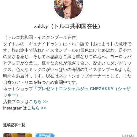
zakky（トルコ共和国在住）
（トルコ共和国・イスタンブール在住）
タイトルの「ギュナイドゥン」はトルコ語で【おはよう】の意味で
す。旅の途中で訪れたイスタンブールの景色にひとめぼれ。居心地
の良さを感じ、そして不思議なご縁も重なりこの地へ。ヨーロッパ
とアジアが交差し、様々な文化が混ざり合い、歴史とモダンがミッ
クス。色んなミックスがいっぱいの海辺の街イスタンブールより朝
時間をお届けします。現在はネットショップオーナーとして、また
自身のアトリエを持つため奮闘中です。
ネットショップ
「プレゼントコンシェルジュ CHEZAKKY（シェザ
ッキー）」
店長ブログは
こちら >>
Instagramは
こちら >>
連載記事一覧
3/28 (木)