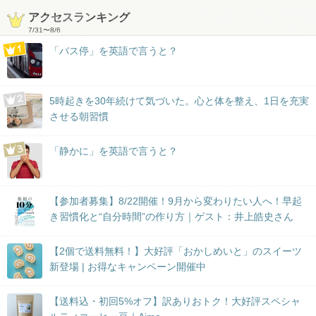
アクセスランキング
7/31
〜
8/6
「バス停」を英語で言うと？
5時起きを30年続けて気づいた。心と体を整え、1日を充実
させる朝習慣
「静かに」を英語で言うと？
【参加者募集】8/22開催！9月から変わりたい人へ！早起
き習慣化と“自分時間”の作り方｜ゲスト：井上皓史さん
【2個で送料無料！】大好評「おかしめいと」のスイーツ
新登場 | お得なキャンペーン開催中
【送料込・初回5%オフ】訳ありおトク！大好評スペシャ