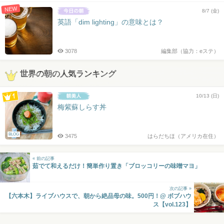
NEW
8/7 (金)
英語「dim lighting」の意味とは？
3078
編集部（協力：eステ）
世界の朝の人気ランキング
10/13 (日)
梅紫蘇しらす丼
BLOG
3475
はらだちほ（アメリカ在住）
« 前の記事
茹でて和えるだけ！簡単作り置き「ブロッコリーの味噌マヨ」
次の記事 »
【六本木】ライブハウスで、朝から絶品母の味。500円！@ ボブハウ
ス【vol.123】