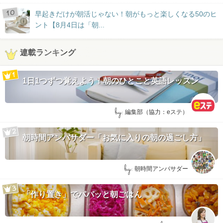
早起きだけが朝活じゃない！朝がもっと楽しくなる50のヒ
ント【8月4日は「朝...
連載ランキング
1日1つずつ覚えよう！朝のひとこと英語レッスン
by:
編集部（協力：eステ）
朝時間アンバサダー「お気に入りの朝の過ごし方」
by:
朝時間アンバサダー
「作り置き」でパパッと朝ごはん