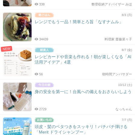
338
整理収納アドバイザー みほ
8/3 (月)
レンジでもう一品！簡単とろ旨「なすナムル」
34439
料理家 齋藤菜々子
NEW
8/7 (金)
レシピカードや音楽も作れる！朝が楽しくなる「AI
活用アイデア」4選
56
朝時間アンバサダー
10/12 (土)
身の安全を第一に！台風への備えをおさらいしよう
2729
なっちゃん
7/7 (月)
頭皮・髪のベタつきをスッキリ！パチパチ弾ける
「Merit ドライシャンプー」