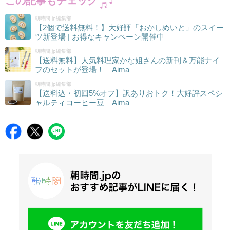
この記事もチェック
朝時間.jp編集部
【2個で送料無料！】大好評「おかしめいと」のスイー
ツ新登場 | お得なキャンペーン開催中
朝時間.jp編集部
【送料無料】人気料理家かな姐さんの新刊＆万能ナイ
フのセットが登場！｜Aima
朝時間.jp編集部
【送料込・初回5%オフ】訳ありおトク！大好評スペシ
ャルティコーヒー豆｜Aima