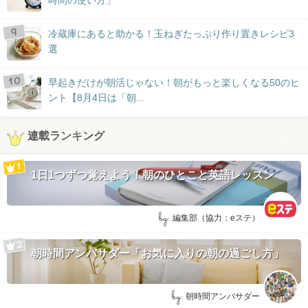
時間の使い方」
冷蔵庫にあると助かる！玉ねぎたっぷり作り置きレシピ3
選
早起きだけが朝活じゃない！朝がもっと楽しくなる50のヒ
ント【8月4日は「朝...
連載ランキング
1日1つずつ覚えよう！朝のひとこと英語レッスン
by:
編集部（協力：eステ）
朝時間アンバサダー「お気に入りの朝の過ごし方」
by:
朝時間アンバサダー