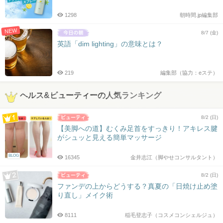
1298
朝時間.jp編集部
NEW
8/7 (金)
英語「dim lighting」の意味とは？
219
編集部（協力：eステ）
ヘルス&ビューティーの人気ランキング
8/2 (日)
【美脚への道】むくみ足首をすっきり！アキレス腱
がシュッと見える簡単マッサージ
BLOG
16345
金井志江（脚やせコンサルタント）
8/2 (日)
ファンデの上からどうする？真夏の「日焼け止め塗
り直し」メイク術
8111
稲毛登志子（コスメコンシェルジュ）