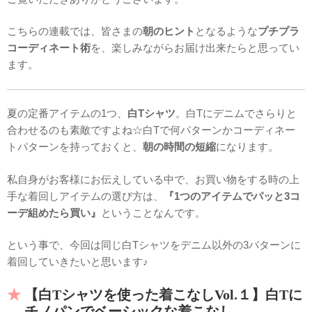
こちらの連載では、皆さまの
朝のヒント
となるような
プチプラ
コーディネート術
を、楽しみながらお届け出来たらと思ってい
ます。
夏の定番アイテムの1つ、
白Tシャツ
。白Tにデニムでさらりと
合わせるのも素敵ですよね☆白Tで何パターンかコーディネー
トパターンを持っておくと、
朝の時間の短縮
になります。
私自身がお客様にお伝えしている中で、お買い物をする時の上
手な着回しアイテムの選び方は、
『1つのアイテムでパッと3コ
ーデ組めたら買い』
ということなんです。
という事で、今回は同じ白Tシャツをデニム以外の3パターンに
着回していきたいと思います♪
【白Tシャツを使った着こなしVol.１】白Tに
チノパンでベーシックな着こなし