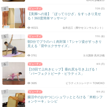
朝時間.jp編集部
7/26 (日)
【美脚への道】「ぼってりひざ」をすっきり見せ
る！360度簡単マッサージ
BLOG
46321
金井志江（脚やせコンサルタント）
7/31 (金)
朝3分でブラのハミ肉対策！Tシャツ姿がすっきり
見える「背中エクササイズ」
3761
ヨガ講師 高木沙織
8/3 (月)
【10回で上向きヒップ】垂れ尻を引き上げる！
「パーフェクトピーチ・ピラティス」
3685
ピラティストレーナー TOMOKO
8/4 (火)
腸活中のおやつに♪シュワッととろける「米粉シフ
ォンケーキ」レシピ