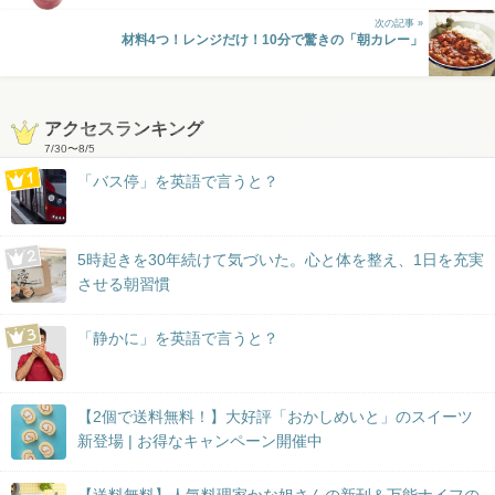
次の記事 »
材料4つ！レンジだけ！10分で驚きの「朝カレー」
アクセスランキング
7/30
〜
8/5
「バス停」を英語で言うと？
5時起きを30年続けて気づいた。心と体を整え、1日を充実
させる朝習慣
「静かに」を英語で言うと？
【2個で送料無料！】大好評「おかしめいと」のスイーツ
新登場 | お得なキャンペーン開催中