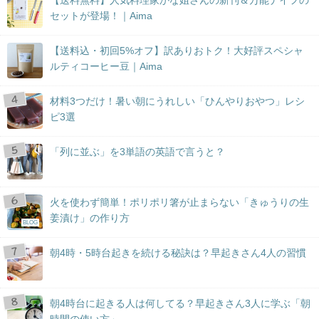
【送料無料】人気料理家かな姐さんの新刊＆万能ナイフの
セットが登場！｜Aima
【送料込・初回5%オフ】訳ありおトク！大好評スペシャ
ルティコーヒー豆｜Aima
材料3つだけ！暑い朝にうれしい「ひんやりおやつ」レシ
ピ3選
「列に並ぶ」を3単語の英語で言うと？
火を使わず簡単！ポリポリ箸が止まらない「きゅうりの生
姜漬け」の作り方
BLOG
朝4時・5時台起きを続ける秘訣は？早起きさん4人の習慣
朝4時台に起きる人は何してる？早起きさん3人に学ぶ「朝