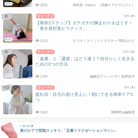
BLOG
2532
神田恵（Hana）（美腸ケアセラピスト）
8/6 (木)
【簡単3ステップ】ガチガチの胸まわりをほぐす！
「巻き肩対策ピラティス」
BLOG
2216
ピラティスインストラクター 澤田みのり
7/31 (金)
「遠慮」と「謙虚」はどう違う？自分らしく生きる
ための3つの方法
BLOG
1159
脳腸活アドバイザー 桜華純子
8/6 (木)
疲れ目・目元の老け見えに！朝にできる簡単ケア3
つ
1168
朝時間.jp編集部
« 前の記事
夜のケアで翌朝スッキリ♪「足裏リラクゼーションマシン」