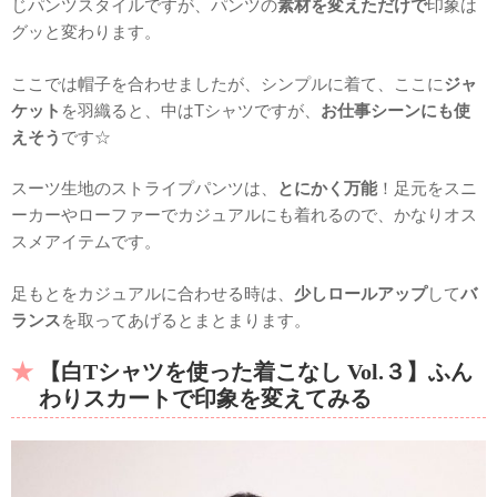
じパンツスタイルですが、パンツの
素材を変えただけで
印象は
グッと変わります。
ここでは帽子を合わせましたが、シンプルに着て、ここに
ジャ
ケット
を羽織ると、中はTシャツですが、
お仕事シーンにも使
えそう
です☆
スーツ生地のストライプパンツは、
とにかく万能
！足元をスニ
ーカーやローファーでカジュアルにも着れるので、かなりオス
スメアイテムです。
足もとをカジュアルに合わせる時は、
少しロールアップ
して
バ
ランス
を取ってあげるとまとまります。
【白Tシャツを使った着こなし Vol.３】ふん
わりスカートで印象を変えてみる