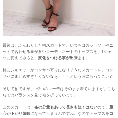
最後は、ふんわりした柄
スカート
で。いつもはカットソーやニ
ットで合わせる事が多いコーディネートのトップスを、Tシャ
ツに変えてみると、
変化をつける事が出来ます
。
特にシルエットがコンサバ寄りになりそうなスカートを、コン
サバにまとめすぎたくないなぁ・・・という時にもってこい☆
そして袖ですが、上2つのコーデはそのまま着ていますが、こち
らでは
バランス
を見て袖を折っています。
このスカートは、
布の分量もあって長さも短くはない
ので、
重
心が下がり気味
になってしまうんですね。なのでトップスを
コ