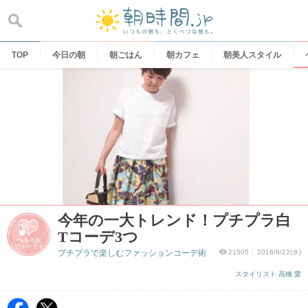
Skip
to
content
TOP
今日の朝
朝ごはん
朝カフェ
朝美人スタイル
今年の一大トレンド！プチプラ白
Tコーデ3つ
プチプラで楽しむファッションコーデ術
21505
2016/6/22(水)
スタイリスト 高橋 愛