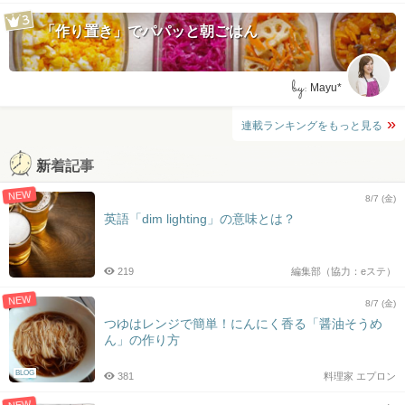
「作り置き」でパパッと朝ごはん
by:
Mayu*
連載ランキングをもっと見る
新着記事
NEW
8/7 (金)
英語「dim lighting」の意味とは？
219
編集部（協力：eステ）
NEW
8/7 (金)
つゆはレンジで簡単！にんにく香る「醤油そうめ
ん」の作り方
BLOG
381
料理家 エプロン