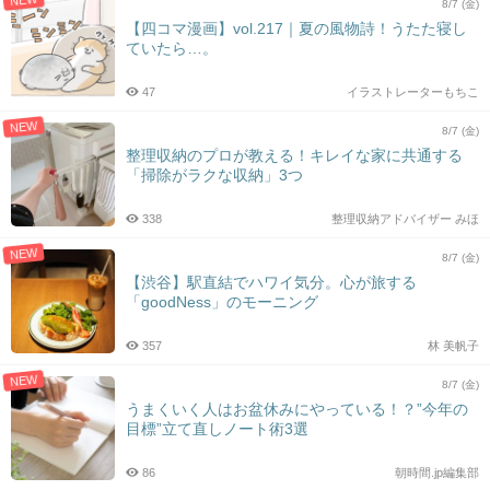
NEW
8/7 (金)
【四コマ漫画】vol.217｜夏の風物詩！うたた寝し
ていたら…。
47
イラストレーターもちこ
NEW
8/7 (金)
整理収納のプロが教える！キレイな家に共通する
「掃除がラクな収納」3つ
338
整理収納アドバイザー みほ
NEW
8/7 (金)
【渋谷】駅直結でハワイ気分。心が旅する
「goodNess」のモーニング
357
林 美帆子
NEW
8/7 (金)
うまくいく人はお盆休みにやっている！？”今年の
目標”立て直しノート術3選
86
朝時間.jp編集部