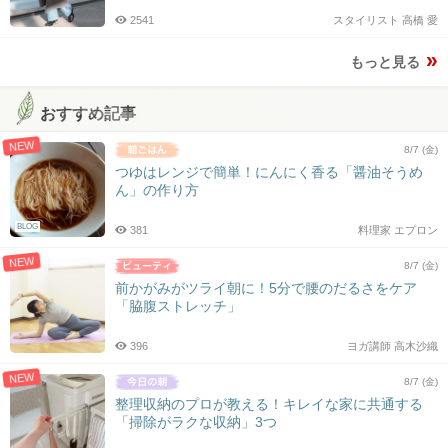
2541
スタイリスト 高橋 愛
もっと見る
おすすめ記事
NEW
8/7 (金)
つゆはレンジで簡単！にんにく香る「醤油そうめ
ん」の作り方
BLOG
381
料理家 エプロン
NEW
8/7 (金)
前かがみがツライ朝に！5分で腰のだるさをケア
「脇腹ストレッチ」
396
ヨガ講師 高木沙織
NEW
8/7 (金)
整理収納のプロが教える！キレイな家に共通する
「掃除がラクな収納」3つ