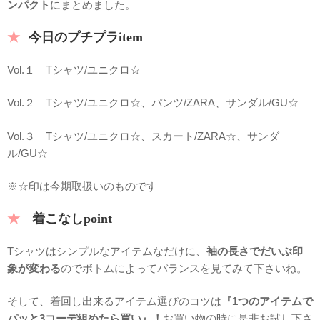
ンパクト
にまとめました。
今日のプチプラitem
Vol.１ Tシャツ/ユニクロ☆
Vol.２ Tシャツ/ユニクロ☆、パンツ/ZARA、サンダル/GU☆
Vol.３ Tシャツ/ユニクロ☆、スカート/ZARA☆、サンダ
ル/GU☆
※☆印は今期取扱いのものです
着こなしpoint
Tシャツはシンプルなアイテムなだけに、
袖の長さでだいぶ印
象が変わる
のでボトムによってバランスを見てみて下さいね。
そして、着回し出来るアイテム選びのコツは
『1つのアイテムで
パッと3コーデ組めたら買い』！
お買い物の時に是非お試し下さ