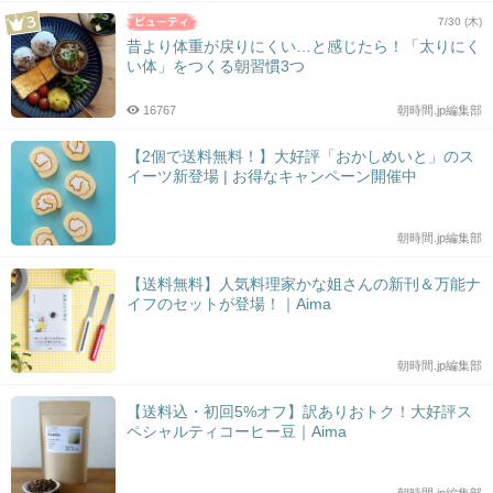
7/30 (木)
昔より体重が戻りにくい…と感じたら！「太りにく
い体」をつくる朝習慣3つ
16767
朝時間.jp編集部
【2個で送料無料！】大好評「おかしめいと」のス
イーツ新登場 | お得なキャンペーン開催中
朝時間.jp編集部
【送料無料】人気料理家かな姐さんの新刊＆万能ナ
イフのセットが登場！｜Aima
朝時間.jp編集部
【送料込・初回5%オフ】訳ありおトク！大好評ス
ペシャルティコーヒー豆｜Aima