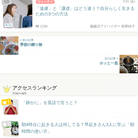
7/31 (金)
「遠慮」と「謙虚」はどう違う？自分らしく生きる
ための3つの方法
BLOG
1156
脳腸活アドバイザー 桜華純子
« 前の記事
季節の贈り物
次の記事 »
ホッと一息
アクセスランキング
7/30
〜
8/5
「静かに」を英語で言うと？
朝4時台に起きる人は何してる？早起きさん3人に学ぶ「朝
時間の使い方」