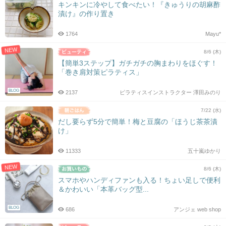
キンキンに冷やして食べたい！『きゅうりの胡麻酢
漬け』の作り置き
1764
Mayu*
NEW
8/6 (木)
【簡単3ステップ】ガチガチの胸まわりをほぐす！
「巻き肩対策ピラティス」
BLOG
2137
ピラティスインストラクター 澤田みのり
7/22 (水)
だし要らず5分で簡単！梅と豆腐の「ほうじ茶茶漬
け」
11333
五十嵐ゆかり
NEW
8/6 (木)
スマホやハンディファンも入る！ちょい足しで便利
＆かわいい「本革バッグ型...
BLOG
686
アンジェ web shop