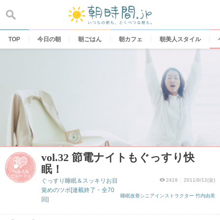
Skip
to
content
TOP
今日の朝
朝ごはん
朝カフェ
朝美人スタイル
vol.32 節電ナイトもぐっすり快
眠！
ぐっすり睡眠＆スッキリお目
2419
2011/8/12(金)
覚めのツボ[連載終了・全70
睡眠改善シニアインストラクター 竹内由美
回]