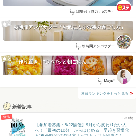
by:
編集部（協力：eステ）
朝時間アンバサダー「お気に入りの朝の過ごし方」
by:
朝時間アンバサダー
「作り置き」でパパッと朝ごはん
by:
Mayu*
連載ランキングをもっと見る
新着記事
NEW
8/6 (木)
【参加者募集・8/22開催】9月から変わりたい人
へ！「最初の10分」からはじめる、早起き習慣化
と“自分時間”の作り方｜ゲスト：井上皓史さん