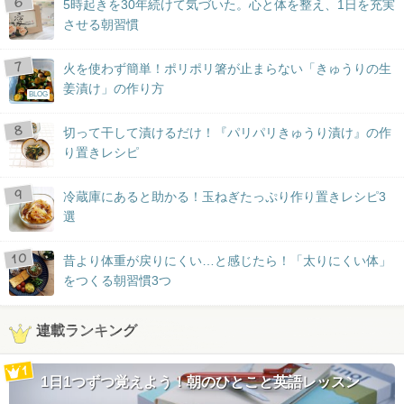
5時起きを30年続けて気づいた。心と体を整え、1日を充実
させる朝習慣
火を使わず簡単！ポリポリ箸が止まらない「きゅうりの生
姜漬け」の作り方
BLOG
切って干して漬けるだけ！『パリパリきゅうり漬け』の作
り置きレシピ
冷蔵庫にあると助かる！玉ねぎたっぷり作り置きレシピ3
選
昔より体重が戻りにくい…と感じたら！「太りにくい体」
をつくる朝習慣3つ
連載ランキング
1日1つずつ覚えよう！朝のひとこと英語レッスン