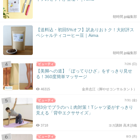
朝時間.jp編集部
【送料込・初回5%オフ】訳ありおトク！大好評ス
ペシャルティコーヒー豆｜Aima
朝時間.jp編集部
7/26 (日)
【美脚への道】「ぼってりひざ」をすっきり見せ
る！360度簡単マッサージ
BLOG
46315
金井志江（脚やせコンサルタント）
7/31 (金)
朝3分でブラのハミ肉対策！Tシャツ姿がすっきり
見える「背中エクササイズ」
3718
ヨガ講師 高木沙織
8/3 (月)