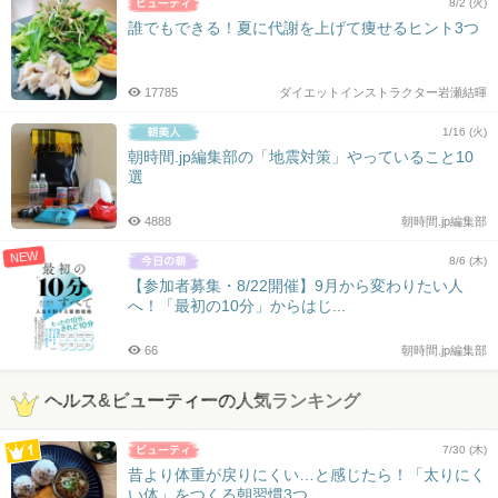
8/2 (火)
誰でもできる！夏に代謝を上げて痩せるヒント3つ
17785
ダイエットインストラクター岩瀬結暉
1/16 (火)
朝時間.jp編集部の「地震対策」やっていること10
選
4888
朝時間.jp編集部
NEW
8/6 (木)
【参加者募集・8/22開催】9月から変わりたい人
へ！「最初の10分」からはじ...
66
朝時間.jp編集部
ヘルス&ビューティーの人気ランキング
7/30 (木)
昔より体重が戻りにくい…と感じたら！「太りにく
い体」をつくる朝習慣3つ