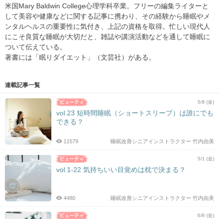
米国Mary Baldwin College心理学科卒業。フリーの編集ライターと
して美容や健康などに関する記事に携わり、その経験から睡眠やメ
ンタルヘルスの重要性に気付き、上記の資格を取得。忙しい現代人
にこそ良質な睡眠が大切だと、雑誌や講演活動などを通して睡眠に
ついて伝えている。
著書には「眠りダイエット」（文芸社）がある。
連載記事一覧
5/8 (金)
vol.23 短時間睡眠（ショートスリープ）は誰にでも
できる？
11579
睡眠改善シニアインストラクター 竹内由美
5/1 (金)
vol.1-22 気持ちいい目覚めは枕で決まる？
4480
睡眠改善シニアインストラクター 竹内由美
6/8 (金)