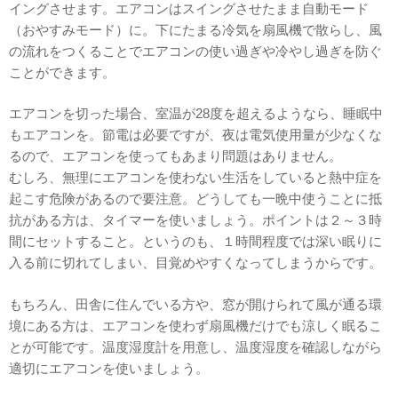
イングさせます。エアコンはスイングさせたまま自動モード
（おやすみモード）に。下にたまる冷気を扇風機で散らし、風
の流れをつくることでエアコンの使い過ぎや冷やし過ぎを防ぐ
ことができます。
エアコンを切った場合、室温が28度を超えるようなら、睡眠中
もエアコンを。節電は必要ですが、夜は電気使用量が少なくな
るので、エアコンを使ってもあまり問題はありません。
むしろ、無理にエアコンを使わない生活をしていると熱中症を
起こす危険があるので要注意。どうしても一晩中使うことに抵
抗がある方は、タイマーを使いましょう。ポイントは２～３時
間にセットすること。というのも、１時間程度では深い眠りに
入る前に切れてしまい、目覚めやすくなってしまうからです。
もちろん、田舎に住んでいる方や、窓が開けられて風が通る環
境にある方は、エアコンを使わず扇風機だけでも涼しく眠るこ
とが可能です。温度湿度計を用意し、温度湿度を確認しながら
適切にエアコンを使いましょう。