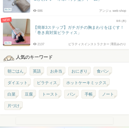
BLOG
686
アンジェ web shop
NEW
8/6 (木)
【簡単3ステップ】ガチガチの胸まわりをほぐす！
「巻き肩対策ピラティス」
BLOG
2137
ピラティスインストラクター 澤田みのり
人気のキーワード
朝ごはん
英語
お弁当
おにぎり
食パン
ダイエット
ピラティス
ホットケーキミックス
白菜
豆腐
トースト
パン
手帳
ノート
片づけ