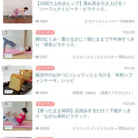
【10回で上向きヒップ】垂れ尻を引き上げる！
「パーフェクトピーチ・ピラティス」
3650
ピラティストレーナー TOMOKO
7/30 (木)
脚のむくみ・重だるさに！寝たままで下半身すっき
り「簡単ピラティス」
BLOG
2497
ピラティスインストラクター 澤田みのり
8/4 (火)
腸活中のおやつに♪シュワッととろける「米粉シフ
ォンケーキ」レシピ
BLOG
2504
神田恵（Hana）（美腸ケアセラピスト）
7/23 (木)
【座ったまま30回】足踏みするだけ！下腹すっき
り「ながら体幹ピラティス」
BLOG
49315
ピラティスインストラクター 澤田みのり