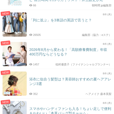
66
朝時間.jp編集部
NEW
8/6 (木)
「列に並ぶ」を3単語の英語で言うと？
26505
編集部（協力：eステ）
NEW
8/6 (木)
2026年8月から変わる！「高額療養費制度」年収
400万円ならどうなる？
1457
稲村優貴子（ファイナンシャルプランナー）
NEW
8/6 (木)
浴衣に似合う髪型は？美容師おすすめの夏ヘアアレ
ンジ3選
BLOG
352
ヘアメイク 森本英梨
NEW
8/6 (木)
スマホやハンディファンも入る！ちょい足しで便利
＆かわいい「本革バッグ型チャーム」