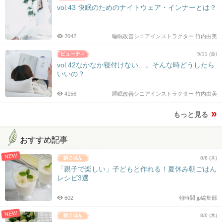
vol.43 快眠のためのナイトウェア・インナーとは？
2042
睡眠改善シニアインストラクター 竹内由美
5/11 (金)
vol.42なかなか寝付けない…。そんな時どうしたら
いいの？
4156
睡眠改善シニアインストラクター 竹内由美
もっと見る
おすすめ記事
NEW
8/6 (木)
「親子で楽しい」子どもと作れる！夏休み朝ごはん
レシピ3選
602
朝時間.jp編集部
NEW
8/6 (木)