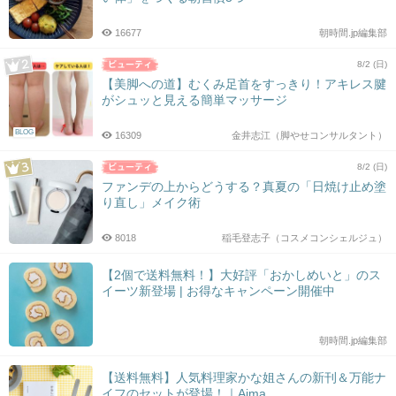
16677
朝時間.jp編集部
8/2 (日)
【美脚への道】むくみ足首をすっきり！アキレス腱
がシュッと見える簡単マッサージ
BLOG
16309
金井志江（脚やせコンサルタント）
8/2 (日)
ファンデの上からどうする？真夏の「日焼け止め塗
り直し」メイク術
8018
稲毛登志子（コスメコンシェルジュ）
【2個で送料無料！】大好評「おかしめいと」のス
イーツ新登場 | お得なキャンペーン開催中
朝時間.jp編集部
【送料無料】人気料理家かな姐さんの新刊＆万能ナ
イフのセットが登場！｜Aima