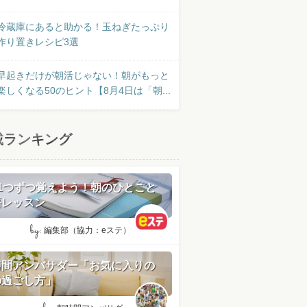
冷蔵庫にあると助かる！玉ねぎたっぷり
作り置きレシピ3選
早起きだけが朝活じゃない！朝がもっと
楽しくなる50のヒント【8月4日は「朝...
載ランキング
日1つずつ覚えよう！朝のひとこと
語レッスン
by:
編集部（協力：eステ）
時間アンバサダー「お気に入りの
の過ごし方」