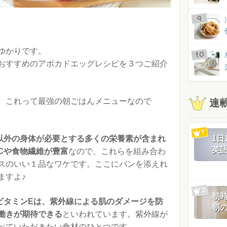
ゆかりです。
おすすめのアボカドエッグレシピを３つご紹介
、これって最強の朝ごはんメニューなので
連
1
以外の身体が必要とする多くの栄養素が含まれ
英
Cや食物繊維が豊富
なので、これらを組み合わ
スのいい１品なワケです。ここにパンを添えれ
ますよ♪
朝
ビタミンEは、紫外線による肌のダメージを防
朝
働きが期待できる
といわれています。紫外線が
べていただきたい食材のひとつです。