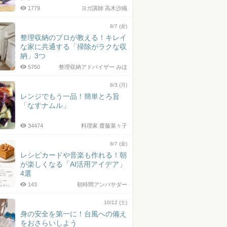
1779
ヨガ講師 高木沙織
8/7 (金)
整理収納のプロが教える！キレイ
な家に共通する「掃除がラクな収
納」3つ
5750
整理収納アドバイザー みほ
8/3 (月)
レンジでもう一品！簡単とろ旨
「なすナムル」
34474
料理家 齋藤菜々子
8/7 (金)
レシピカードや音楽も作れる！朝
が楽しくなる「AI活用アイデア」
4選
143
朝時間アンバサダー
10/12 (土)
身の安全を第一に！台風への備え
をおさらいしよう