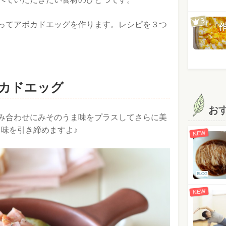
ってアボカドエッグを作ります。レシピを３つ
「
カドエッグ
お
み合わせにみそのうま味をプラスしてさらに美
と味を引き締めますよ♪
NEW
BLOG
NEW