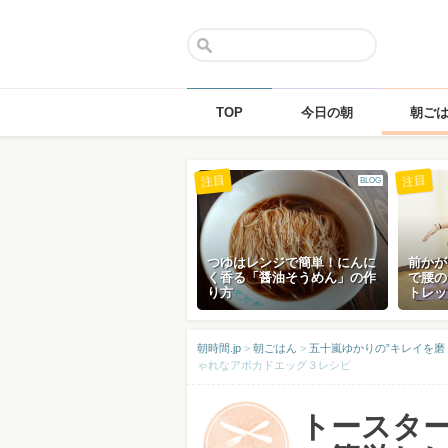
TOP
今日の朝
朝ご
Skip
注目
注目
BLOG
to
content
つゆはレンジで簡単！にんに
前かが
く香る「醤油そうめん」の作
で腰の
り方
トレッ
朝時間.jp
>
朝ごはん
>
五十嵐ゆかりの”キレイを磨
ゃれなアボカドエッグ３レシピ
トースタ