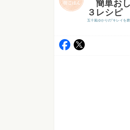
簡単おし
３レシピ
五十嵐ゆかりの”キレイを磨