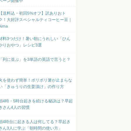
ペーン開催中
【送料込・初回5%オフ】訳ありおト
ク！大好評スペシャルティコーヒー豆｜
Aima
材料3つだけ！暑い朝にうれしい「ひん
やりおやつ」レシピ3選
「列に並ぶ」を3単語の英語で言うと？
火を使わず簡単！ポリポリ箸が止まらな
い「きゅうりの生姜漬け」の作り方
朝4時・5時台起きを続ける秘訣は？早起
きさん4人の習慣
朝4時台に起きる人は何してる？早起き
さん3人に学ぶ「朝時間の使い方」