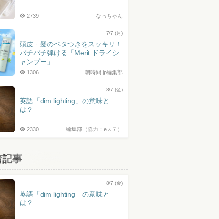
2739
なっちゃん
7/7 (月)
頭皮・髪のベタつきをスッキリ！
パチパチ弾ける「Merit ドライシ
ャンプー」
1306
朝時間.jp編集部
8/7 (金)
英語「dim lighting」の意味と
は？
2330
編集部（協力：eステ）
着記事
8/7 (金)
英語「dim lighting」の意味と
は？