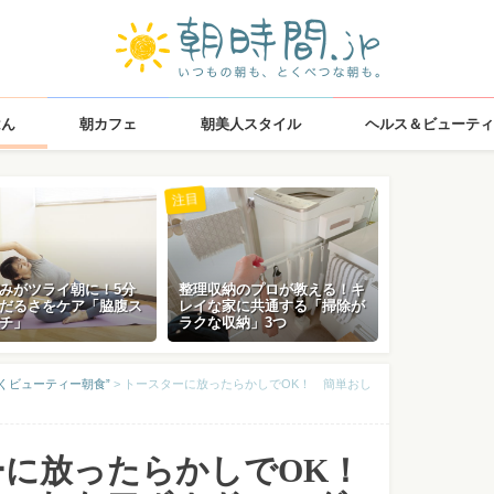
はん
朝カフェ
朝美人スタイル
ヘルス＆ビューティ
注目
みがツライ朝に！5分
整理収納のプロが教える！キ
だるさをケア「脇腹ス
レイな家に共通する「掃除が
チ」
ラクな収納」3つ
くビューティー朝食”
>
トースターに放ったらかしでOK！ 簡単おし
ーに放ったらかしでOK！