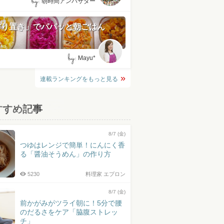
by:
朝時間アンバサダー
作り置き」でパパッと朝ごはん
by:
Mayu*
連載ランキングをもっと見る
すすめ記事
8/7 (金)
つゆはレンジで簡単！にんにく香
る「醤油そうめん」の作り方
5230
料理家 エプロン
8/7 (金)
前かがみがツライ朝に！5分で腰
のだるさをケア「脇腹ストレッ
チ」