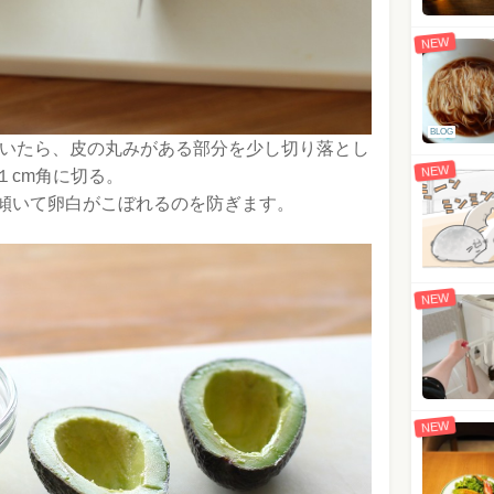
NEW
BLOG
除いたら、皮の丸みがある部分を少し切り落とし
NEW
１cm角に切る。
傾いて卵白がこぼれるのを防ぎます。
NEW
NEW