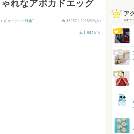
ゃれなアボカドエッグ
ア
7/31
〜
くビューティー朝食”
15257
2015/6/9(火)
五十嵐ゆかり