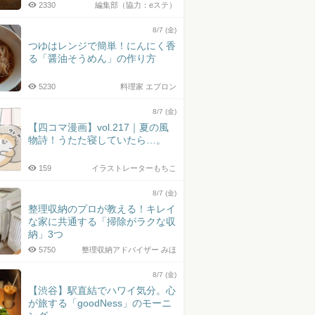
2330
編集部（協力：eステ）
8/7 (金)
つゆはレンジで簡単！にんにく香
る「醤油そうめん」の作り方
5230
料理家 エプロン
8/7 (金)
【四コマ漫画】vol.217｜夏の風
物詩！うたた寝していたら…。
159
イラストレーターもちこ
8/7 (金)
整理収納のプロが教える！キレイ
な家に共通する「掃除がラクな収
納」3つ
5750
整理収納アドバイザー みほ
8/7 (金)
【渋谷】駅直結でハワイ気分。心
が旅する「goodNess」のモーニ