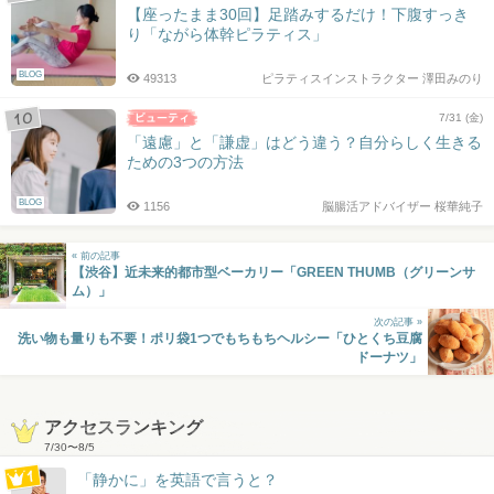
【座ったまま30回】足踏みするだけ！下腹すっき
り「ながら体幹ピラティス」
BLOG
49313
ピラティスインストラクター 澤田みのり
7/31 (金)
「遠慮」と「謙虚」はどう違う？自分らしく生きる
ための3つの方法
BLOG
1156
脳腸活アドバイザー 桜華純子
« 前の記事
【渋谷】近未来的都市型ベーカリー「GREEN THUMB（グリーンサ
ム）」
次の記事 »
洗い物も量りも不要！ポリ袋1つでもちもちヘルシー「ひとくち豆腐
ドーナツ」
アクセスランキング
7/30
〜
8/5
「静かに」を英語で言うと？