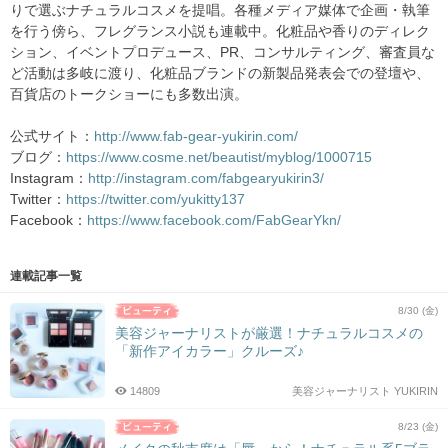
りで選ぶナチュラルコスメを提唱。各種メディア媒体で企画・執筆
を行う傍ら、フレグランス小説も連載中。化粧品や香りのディレク
ション、イベントプロデュース、PR、コンサルティング、審査員な
ど活動は多岐に渡り、化粧品ブランドの新製品発表会での登壇や、
百貨店のトークショーにも多数出演。
公式サイト：
http://www.fab-gear-yukirin.com/
ブログ：
https://www.cosme.net/beautist/myblog/1000715
Instagram：
http://instagram.com/fabgearyukirin3/
Twitter：
https://twitter.com/yukitty137
Facebook：
https://www.facebook.com/FabGearYkn/
連載記事一覧
8/30 (金)
美容ジャーナリストが厳選！ナチュラルコスメの
「新作アイカラー」クルーズ♪
14809
美容ジャーナリスト YUKIRIN
8/23 (金)