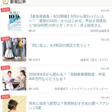
新着記事
NEW
8/6 (木)
【参加者募集・8/22開催】9月から変わりたい人
へ！「最初の10分」からはじめる、早起き習慣化
と“自分時間”の作り方｜ゲスト：井上皓史さん
65
朝時間.jp編集部
NEW
8/6 (木)
「列に並ぶ」を3単語の英語で言うと？
26373
編集部（協力：eステ）
NEW
8/6 (木)
2026年8月から変わる！「高額療養費制度」年収
400万円ならどうなる？
1455
稲村優貴子（ファイナンシャルプランナー）
NEW
8/6 (木)
浴衣に似合う髪型は？美容師おすすめの夏ヘアアレ
ンジ3選