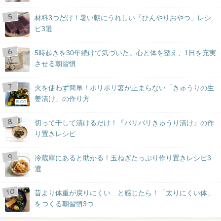
材料3つだけ！暑い朝にうれしい「ひんやりおやつ」レシ
ピ3選
5時起きを30年続けて気づいた。心と体を整え、1日を充実
させる朝習慣
火を使わず簡単！ポリポリ箸が止まらない「きゅうりの生
姜漬け」の作り方
BLOG
切って干して漬けるだけ！『パリパリきゅうり漬け』の作
り置きレシピ
冷蔵庫にあると助かる！玉ねぎたっぷり作り置きレシピ3
選
昔より体重が戻りにくい…と感じたら！「太りにくい体」
をつくる朝習慣3つ