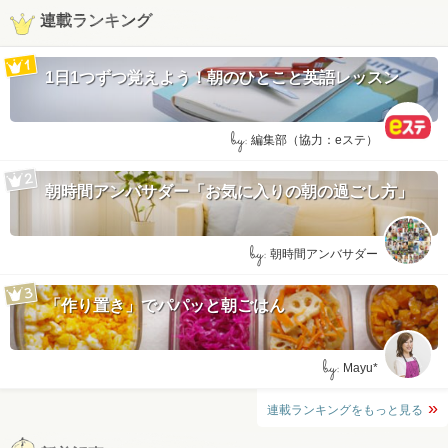
連載ランキング
1日1つずつ覚えよう！朝のひとこと英語レッスン
by:
編集部（協力：eステ）
朝時間アンバサダー「お気に入りの朝の過ごし方」
by:
朝時間アンバサダー
「作り置き」でパパッと朝ごはん
by:
Mayu*
連載ランキングをもっと見る