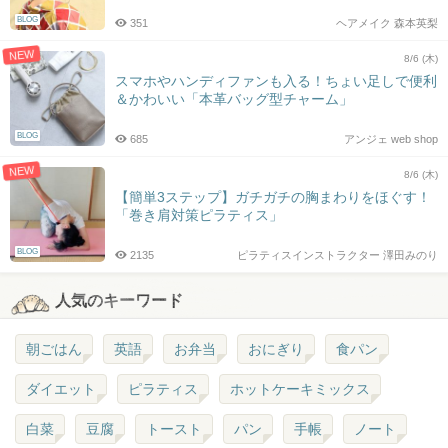
BLOG
351
ヘアメイク 森本英梨
NEW
8/6 (木)
スマホやハンディファンも入る！ちょい足しで便利
＆かわいい「本革バッグ型チャーム」
BLOG
685
アンジェ web shop
NEW
8/6 (木)
【簡単3ステップ】ガチガチの胸まわりをほぐす！
「巻き肩対策ピラティス」
BLOG
2135
ピラティスインストラクター 澤田みのり
人気のキーワード
朝ごはん
英語
お弁当
おにぎり
食パン
ダイエット
ピラティス
ホットケーキミックス
白菜
豆腐
トースト
パン
手帳
ノート