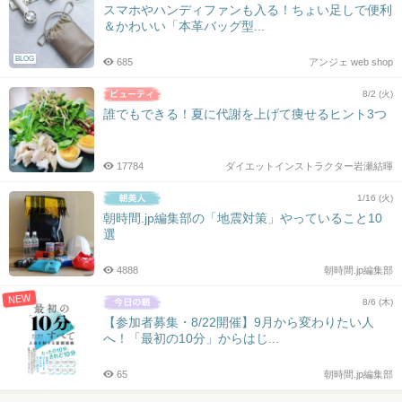
スマホやハンディファンも入る！ちょい足しで便利
＆かわいい「本革バッグ型...
BLOG
685
アンジェ web shop
8/2 (火)
誰でもできる！夏に代謝を上げて痩せるヒント3つ
17784
ダイエットインストラクター岩瀬結暉
1/16 (火)
朝時間.jp編集部の「地震対策」やっていること10
選
4888
朝時間.jp編集部
NEW
8/6 (木)
【参加者募集・8/22開催】9月から変わりたい人
へ！「最初の10分」からはじ...
65
朝時間.jp編集部