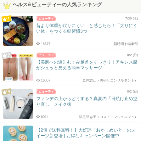
ヘルス&ビューティーの人気ランキング
7/30 (木)
昔より体重が戻りにくい…と感じたら！「太りにく
い体」をつくる朝習慣3つ
16677
朝時間.jp編集部
8/2 (日)
【美脚への道】むくみ足首をすっきり！アキレス腱
がシュッと見える簡単マッサージ
BLOG
16307
金井志江（脚やせコンサルタント）
8/2 (日)
ファンデの上からどうする？真夏の「日焼け止め塗
り直し」メイク術
8014
稲毛登志子（コスメコンシェルジュ）
【2個で送料無料！】大好評「おかしめいと」のス
イーツ新登場 | お得なキャンペーン開催中