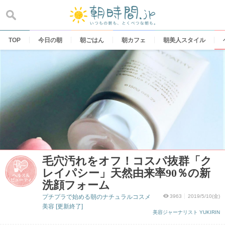
Skip
to
content
TOP
今日の朝
朝ごはん
朝カフェ
朝美人スタイル
毛穴汚れをオフ！コスパ抜群「ク
レイパシー」天然由来率90％の新
洗顔フォーム
プチプラで始める朝のナチュラルコスメ
3963
2019/5/10(金)
美容 [更新終了]
美容ジャーナリスト YUKIRIN