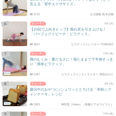
見える「背中エクササイズ」
3710
ヨガ講師 高木沙織
8/3 (月)
【10回で上向きヒップ】垂れ尻を引き上げる！
「パーフェクトピーチ・ピラティス」
3647
ピラティストレーナー TOMOKO
7/30 (木)
脚のむくみ・重だるさに！寝たままで下半身すっき
り「簡単ピラティス」
BLOG
2497
ピラティスインストラクター 澤田みのり
8/4 (火)
腸活中のおやつに♪シュワッととろける「米粉シフ
ォンケーキ」レシピ
BLOG
2503
神田恵（Hana）（美腸ケアセラピスト）
7/23 (木)