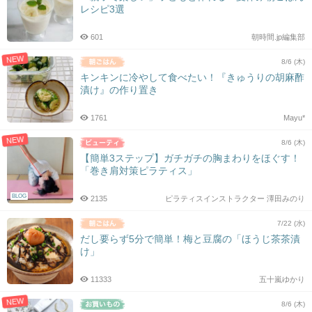
レシピ3選
601
朝時間.jp編集部
NEW
8/6 (木)
キンキンに冷やして食べたい！『きゅうりの胡麻酢
漬け』の作り置き
1761
Mayu*
NEW
8/6 (木)
【簡単3ステップ】ガチガチの胸まわりをほぐす！
「巻き肩対策ピラティス」
BLOG
2135
ピラティスインストラクター 澤田みのり
7/22 (水)
だし要らず5分で簡単！梅と豆腐の「ほうじ茶茶漬
け」
11333
五十嵐ゆかり
NEW
8/6 (木)