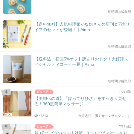
朝時間.jp編集部
【送料無料】人気料理家かな姐さんの新刊＆万能ナ
イフのセットが登場！｜Aima
朝時間.jp編集部
【送料込・初回5%オフ】訳ありおトク！大好評ス
ペシャルティコーヒー豆｜Aima
朝時間.jp編集部
7/26 (日)
【美脚への道】「ぼってりひざ」をすっきり見せ
る！360度簡単マッサージ
BLOG
46313
金井志江（脚やせコンサルタント）
7/31 (金)
朝3分でブラのハミ肉対策！Tシャツ姿がすっきり