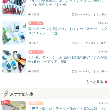
メイクの秋支度は「唇」から！ナチュラル系5ブラ
ンドの新色リップまとめ
19695
美容ジャーナリスト YUKIRIN
8/16 (金)
夏のダメージを感じたら。おすすめ『オーガニック
サプリメント』5選
10223
美容ジャーナリスト YUKIRIN
8/9 (金)
くせ毛、ダメージ…お悩み別の機能的アイテムが豊
作♪新作「ヘアケア」9選
16506
美容ジャーナリスト YUKIRIN
もっと見る
おすすめ記事
NEW
8/6 (木)
「親子で楽しい」子どもと作れる！夏休み朝ごはん