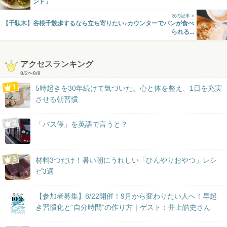
ンド」
次の記事 »
【千駄木】谷根千散歩するなら立ち寄りたい♪カウンターでパンが食べ
られる...
アクセスランキング
8/2
〜
8/8
5時起きを30年続けて気づいた。心と体を整え、1日を充実
させる朝習慣
「バス停」を英語で言うと？
材料3つだけ！暑い朝にうれしい「ひんやりおやつ」レシ
ピ3選
【参加者募集】8/22開催！9月から変わりたい人へ！早起
き習慣化と“自分時間”の作り方｜ゲスト：井上皓史さん