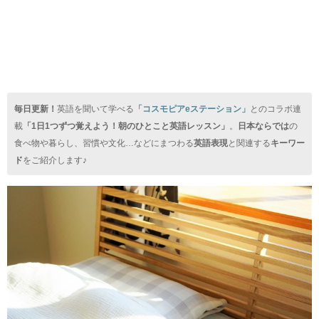
毎日更新！
英語を聞いて学べる
「コスモピアeステーション」
とのコラボ連
載
「1日1つずつ覚えよう！朝のひとこと英語レッスン」
。
日本ならでは
の
食べ物や暮らし、習慣や文化…などにまつわる
英語表現
と関連する
キーワー
ド
をご紹介します♪