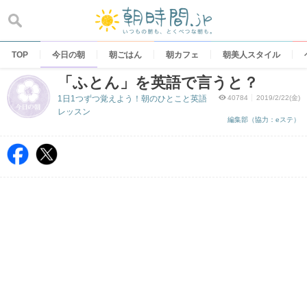
Skip
to
content
TOP
今日の朝
朝ごはん
朝カフェ
朝美人スタイル
「ふとん」を英語で言うと？
1日1つずつ覚えよう！朝のひとこと英語
40784
2019/2/22(金)
レッスン
編集部（協力：eステ）