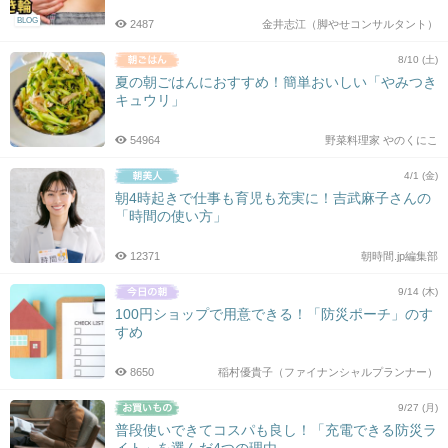
BLOG
2487
金井志江（脚やせコンサルタント）
8/10 (土)
夏の朝ごはんにおすすめ！簡単おいしい「やみつき
キュウリ」
54964
野菜料理家 やのくにこ
4/1 (金)
朝4時起きで仕事も育児も充実に！吉武麻子さんの
「時間の使い方」
12371
朝時間.jp編集部
9/14 (木)
100円ショップで用意できる！「防災ポーチ」のす
すめ
8650
稲村優貴子（ファイナンシャルプランナー）
9/27 (月)
普段使いできてコスパも良し！「充電できる防災ラ