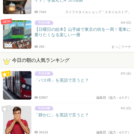
イト」を選んだ4つの理由
7444
ライフスタイルショップ「スタイルストア」
NEW
8/9 (日)
【日曜日の絵本】山手線で東京の街を一周！電車に
乗りたくなる楽しい一冊
BLOG
294
まっこリ〜ナ
今日の朝の人気ランキング
8/5 (水)
「バス停」を英語で言うと？
63967
編集部（協力：eステ）
8/2 (日)
「静かに」を英語で言うと？
34143
編集部（協力：eステ）