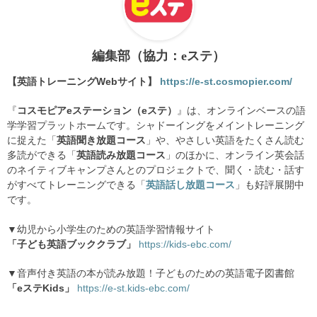
編集部（協力：eステ）
【英語トレーニングWebサイト】
https://e-st.cosmopier.com/
『
コスモピアeステーション（eステ）
』は、オンラインベースの語
学学習プラットホームです。シャドーイングをメイントレーニング
に捉えた「
英語聞き放題コース
」や、やさしい英語をたくさん読む
多読ができる「
英語読み放題コース
」のほかに、オンライン英会話
のネイティブキャンプさんとのプロジェクトで、聞く・読む・話す
がすべてトレーニングできる「
英語話し放題コース
」も好評展開中
です。
▼幼児から小学生のための英語学習情報サイト
「子ども英語ブッククラブ」
https://kids-ebc.com/
▼音声付き英語の本が読み放題！子どものための英語電子図書館
「eステKids」
https://e-st.kids-ebc.com/