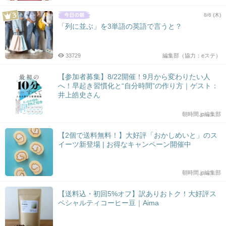
8/6 (木)
「列に並ぶ」を3単語の英語で言うと？
33729
編集部（協力：eステ）
【参加者募集】8/22開催！9月から変わりたい人
へ！早起き習慣化と“自分時間”の作り方｜ゲスト：
井上皓史さん
朝時間.jp編集部
【2個で送料無料！】大好評「おかしめいと」のス
イーツ新登場 | お得なキャンペーン開催中
朝時間.jp編集部
【送料込・初回5%オフ】訳ありおトク！大好評ス
ペシャルティコーヒー豆｜Aima