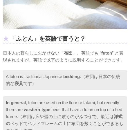
「ふとん」を英語で言うと？
日本人の暮らしに欠かせない「
布団
」。英語でも “
futon
” と表
現されますが、英語で以下のように説明することができます。
A futon is traditional Japanese
bedding
.（布団は日本の伝統
的な
寝具
です）
In general
, futon are used on the floor or tatami, but recently
there are
western-type
beds that have a futon on top of a bed
frame.（布団は床や畳の上に敷くのが
ふつうで
、最近は
洋式
の
ベッドでベッドフレームの上に布団を敷くことができるも