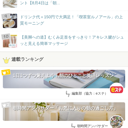
ント【8月4日は「朝...
ドリンク代＋150円で大満足！「喫茶室ルノアール」の上
質モーニング
【美脚への道】むくみ足首をすっきり！アキレス腱がシュ
ッと見える簡単マッサージ
BLOG
連載ランキング
1日1つずつ覚えよう！朝のひとこと英語レッスン
by:
編集部（協力：eステ）
朝時間アンバサダー「お気に入りの朝の過ごし方」
by:
朝時間アンバサダー