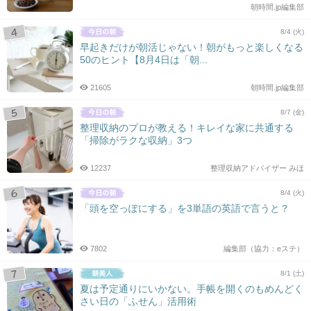
朝時間.jp編集部
8/4 (火)
早起きだけが朝活じゃない！朝がもっと楽しくなる
50のヒント【8月4日は「朝...
21605
朝時間.jp編集部
8/7 (金)
整理収納のプロが教える！キレイな家に共通する
「掃除がラクな収納」3つ
12237
整理収納アドバイザー みほ
8/4 (火)
「頭を空っぽにする」を3単語の英語で言うと？
7802
編集部（協力：eステ）
8/1 (土)
夏は予定通りにいかない。手帳を開くのもめんどく
さい日の「ふせん」活用術