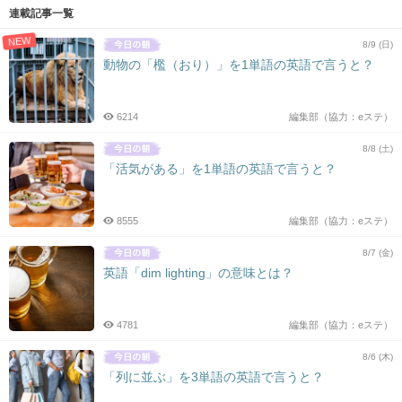
連載記事一覧
NEW
8/9 (日)
動物の「檻（おり）」を1単語の英語で言うと？
6214
編集部（協力：eステ）
8/8 (土)
「活気がある」を1単語の英語で言うと？
8555
編集部（協力：eステ）
8/7 (金)
英語「dim lighting」の意味とは？
4781
編集部（協力：eステ）
8/6 (木)
「列に並ぶ」を3単語の英語で言うと？