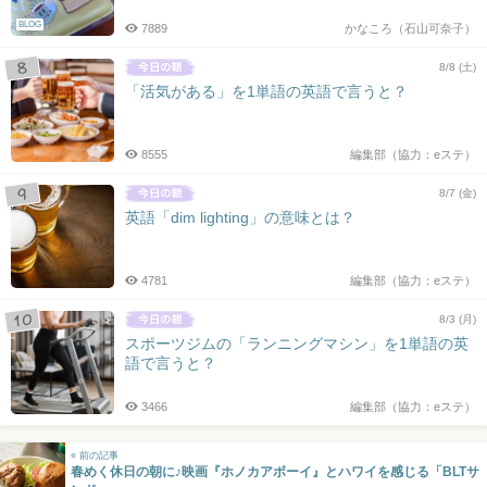
BLOG
7889
かなころ（石山可奈子）
8/8 (土)
「活気がある」を1単語の英語で言うと？
8555
編集部（協力：eステ）
8/7 (金)
英語「dim lighting」の意味とは？
4781
編集部（協力：eステ）
8/3 (月)
スポーツジムの「ランニングマシン」を1単語の英
語で言うと？
3466
編集部（協力：eステ）
« 前の記事
春めく休日の朝に♪映画『ホノカアボーイ』とハワイを感じる「BLTサ