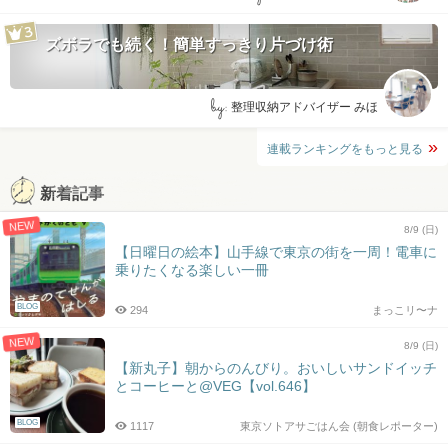
ズボラでも続く！簡単すっきり片づけ術
by:
整理収納アドバイザー みほ
連載ランキングをもっと見る
新着記事
NEW
8/9 (日)
【日曜日の絵本】山手線で東京の街を一周！電車に
乗りたくなる楽しい一冊
BLOG
294
まっこリ〜ナ
NEW
8/9 (日)
【新丸子】朝からのんびり。おいしいサンドイッチ
とコーヒーと@VEG【vol.646】
BLOG
1117
東京ソトアサごはん会 (朝食レポーター)