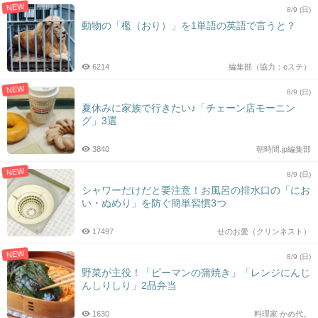
NEW
8/9 (日)
動物の「檻（おり）」を1単語の英語で言うと？
6214
編集部（協力：eステ）
NEW
8/9 (日)
夏休みに家族で行きたい♪「チェーン店モーニン
グ」3選
3840
朝時間.jp編集部
NEW
8/9 (日)
シャワーだけだと要注意！お風呂の排水口の「にお
い・ぬめり」を防ぐ簡単習慣3つ
17497
せのお愛（クリンネスト）
NEW
8/9 (日)
野菜が主役！「ピーマンの蒲焼き」「レンジにんじ
んしりしり」2品弁当
1630
料理家 かめ代。