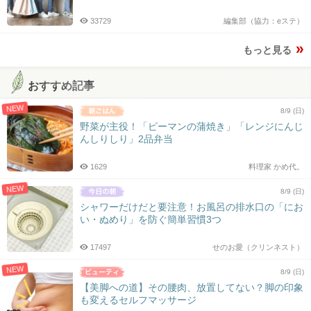
33729
編集部（協力：eステ）
もっと見る
おすすめ記事
NEW
8/9 (日)
野菜が主役！「ピーマンの蒲焼き」「レンジにんじ
んしりしり」2品弁当
1629
料理家 かめ代。
NEW
8/9 (日)
シャワーだけだと要注意！お風呂の排水口の「にお
い・ぬめり」を防ぐ簡単習慣3つ
17497
せのお愛（クリンネスト）
NEW
8/9 (日)
【美脚への道】その腰肉、放置してない？脚の印象
も変えるセルフマッサージ