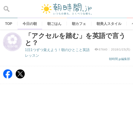
Skip
to
content
TOP
今日の朝
朝ごはん
朝カフェ
朝美人スタイル
「アクセルを踏む」を英語で言う
と？
1日1つずつ覚えよう！朝のひとこと英語
67640
2018/1/15(月)
レッスン
朝時間.jp編集部