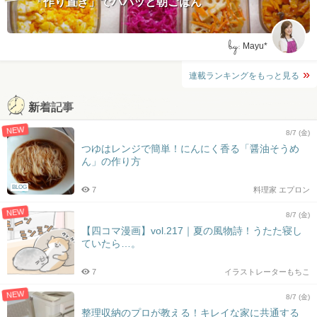
「作り置き」でパパッと朝ごはん
by:
Mayu*
連載ランキングをもっと見る
新着記事
NEW
8/7 (金)
つゆはレンジで簡単！にんにく香る「醤油そうめ
ん」の作り方
BLOG
7
料理家 エプロン
NEW
8/7 (金)
【四コマ漫画】vol.217｜夏の風物詩！うたた寝し
ていたら…。
7
イラストレーターもちこ
NEW
8/7 (金)
整理収納のプロが教える！キレイな家に共通する