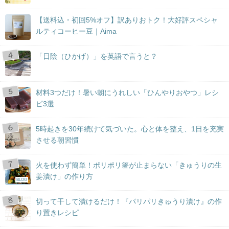
【送料込・初回5%オフ】訳ありおトク！大好評スペシャ
ルティコーヒー豆｜Aima
「日陰（ひかげ）」を英語で言うと？
材料3つだけ！暑い朝にうれしい「ひんやりおやつ」レシ
ピ3選
5時起きを30年続けて気づいた。心と体を整え、1日を充実
させる朝習慣
火を使わず簡単！ポリポリ箸が止まらない「きゅうりの生
姜漬け」の作り方
BLOG
切って干して漬けるだけ！『パリパリきゅうり漬け』の作
り置きレシピ