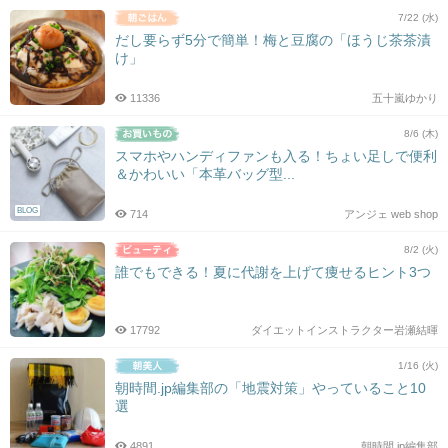
7/22 (水)
だし要らず5分で簡単！梅と豆腐の「ほうじ茶茶漬
け」
11336
五十嵐ゆかり
8/6 (木)
スマホやハンディファンも入る！ちょい足しで便利
＆かわいい「本革バッグ型...
BLOG
714
アンジェ web shop
8/2 (火)
誰でもできる！夏に代謝を上げて痩せるヒント3つ
17792
ダイエットインストラクター岩瀬結暉
1/16 (火)
朝時間.jp編集部の「地震対策」やっていること10
選
4891
朝時間.jp編集部