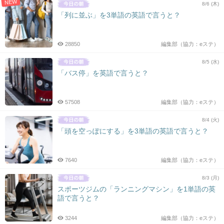
NEW
8/6 (木)
「列に並ぶ」を3単語の英語で言うと？
28850
編集部（協力：eステ）
8/5 (水)
「バス停」を英語で言うと？
57508
編集部（協力：eステ）
8/4 (火)
「頭を空っぽにする」を3単語の英語で言うと？
7640
編集部（協力：eステ）
8/3 (月)
スポーツジムの「ランニングマシン」を1単語の英
語で言うと？
3244
編集部（協力：eステ）