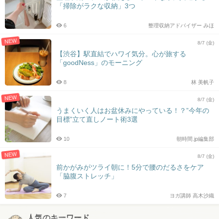
「掃除がラクな収納」3つ
6
整理収納アドバイザー みほ
NEW
8/7 (金)
【渋谷】駅直結でハワイ気分。心が旅する
「goodNess」のモーニング
8
林 美帆子
NEW
8/7 (金)
うまくいく人はお盆休みにやっている！？”今年の
目標”立て直しノート術3選
10
朝時間.jp編集部
NEW
8/7 (金)
前かがみがツライ朝に！5分で腰のだるさをケア
「脇腹ストレッチ」
7
ヨガ講師 高木沙織
人気のキーワード