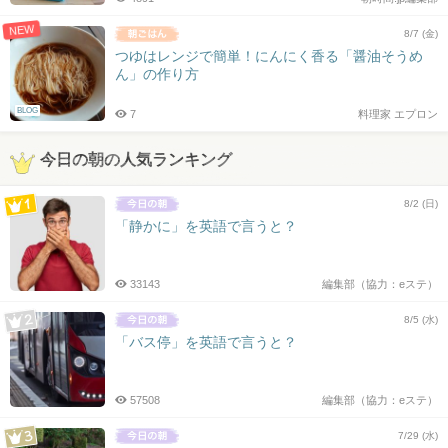
NEW
8/7 (金)
つゆはレンジで簡単！にんにく香る「醤油そうめ
ん」の作り方
BLOG
7
料理家 エプロン
今日の朝の人気ランキング
8/2 (日)
「静かに」を英語で言うと？
33143
編集部（協力：eステ）
8/5 (水)
「バス停」を英語で言うと？
57508
編集部（協力：eステ）
7/29 (水)