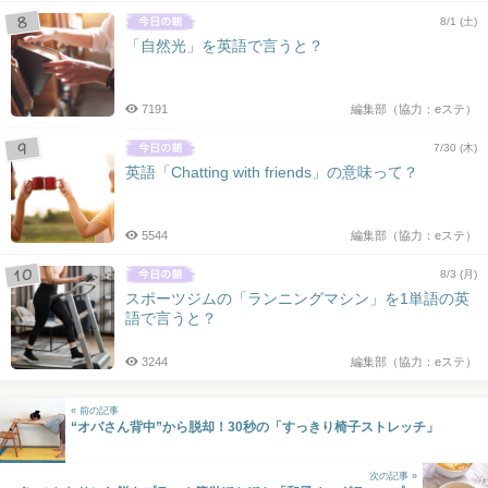
8/1 (土)
「自然光」を英語で言うと？
7191
編集部（協力：eステ）
7/30 (木)
英語「Chatting with friends」の意味って？
5544
編集部（協力：eステ）
8/3 (月)
スポーツジムの「ランニングマシン」を1単語の英
語で言うと？
3244
編集部（協力：eステ）
« 前の記事
“オバさん背中”から脱却！30秒の「すっきり椅子ストレッチ」
次の記事 »