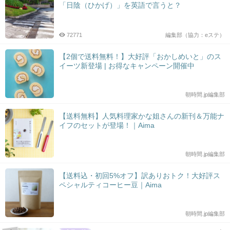
「日陰（ひかげ）」を英語で言うと？
72771
編集部（協力：eステ）
【2個で送料無料！】大好評「おかしめいと」のス
イーツ新登場 | お得なキャンペーン開催中
朝時間.jp編集部
【送料無料】人気料理家かな姐さんの新刊＆万能ナ
イフのセットが登場！｜Aima
朝時間.jp編集部
【送料込・初回5%オフ】訳ありおトク！大好評ス
ペシャルティコーヒー豆｜Aima
朝時間.jp編集部