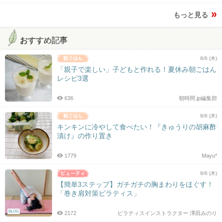
もっと見る
おすすめ記事
8/6 (木)
「親子で楽しい」子どもと作れる！夏休み朝ごはん
レシピ3選
636
朝時間.jp編集部
8/6 (木)
キンキンに冷やして食べたい！『きゅうりの胡麻酢
漬け』の作り置き
1779
Mayu*
8/6 (木)
【簡単3ステップ】ガチガチの胸まわりをほぐす！
「巻き肩対策ピラティス」
BLOG
2172
ピラティスインストラクター 澤田みのり