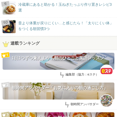
冷蔵庫にあると助かる！玉ねぎたっぷり作り置きレシピ3
選
昔より体重が戻りにくい…と感じたら！「太りにくい体」
をつくる朝習慣3つ
連載ランキング
1日1つずつ覚えよう！朝のひとこと英語レッスン
by:
編集部（協力：eステ）
朝時間アンバサダー「お気に入りの朝の過ごし方」
by:
朝時間アンバサダー