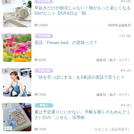
8/4 (火)
早起きだけが朝活じゃない！朝がもっと楽しくなる
50のヒント【8月4日は「朝...
18069
朝時間.jp編集部
7/31 (金)
英語「Flower bed」の意味って？
8250
編集部（協力：eステ）
8/4 (火)
「頭を空っぽにする」を3単語の英語で言うと？
7640
編集部（協力：eステ）
8/1 (土)
夏は予定通りにいかない。手帳を開くのもめんどく
さい日の「ふせん」活用術
BLOG
7645
かなころ（石山可奈子）