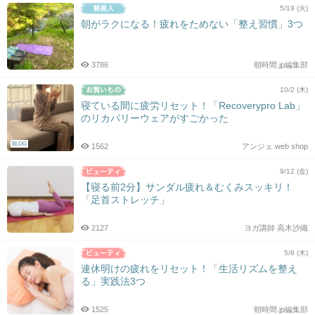
5/19 (火)
朝がラクになる！疲れをためない「整え習慣」3つ
3786
朝時間.jp編集部
10/2 (木)
寝ている間に疲労リセット！「Recoverypro Lab」
のリカバリーウェアがすごかった
BLOG
1562
アンジェ web shop
9/12 (金)
【寝る前2分】サンダル疲れ＆むくみスッキリ！
「足首ストレッチ」
2127
ヨガ講師 高木沙織
5/8 (木)
連休明けの疲れをリセット！「生活リズムを整え
る」実践法3つ
1525
朝時間.jp編集部