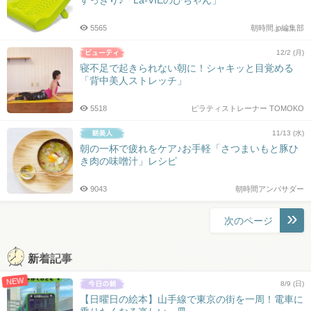
5565
朝時間.jp編集部
12/2 (月)
寝不足で起きられない朝に！シャキッと目覚める
「背中美人ストレッチ」
5518
ピラティストレーナー TOMOKO
11/13 (水)
朝の一杯で疲れをケア♪お手軽「さつまいもと豚ひ
き肉の味噌汁」レシピ
9043
朝時間アンバサダー
投
次のページ
稿
ナ
新着記事
ビ
NEW
ゲ
8/9 (日)
ー
【日曜日の絵本】山手線で東京の街を一周！電車に