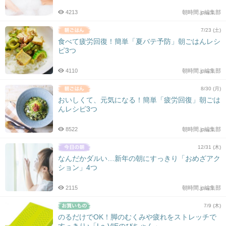
4213
朝時間.jp編集部
7/23 (土)
食べて疲労回復！簡単「夏バテ予防」朝ごはんレシ
ピ3つ
4110
朝時間.jp編集部
8/30 (月)
おいしくて、元気になる！簡単「疲労回復」朝ごは
んレシピ3つ
8522
朝時間.jp編集部
12/31 (木)
なんだかダルい…新年の朝にすっきり「おめざアク
ション」4つ
2115
朝時間.jp編集部
7/9 (木)
のるだけでOK！脚のむくみや疲れをストレッチで
すっきり♪「La-VIEのびちゃん」