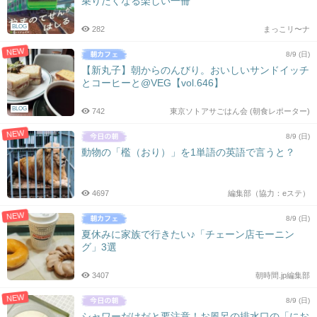
乗りたくなる楽しい一冊
シ
ョ
BLOG
282
まっこリ〜ナ
ン
NEW
8/9 (日)
【新丸子】朝からのんびり。おいしいサンドイッチ
とコーヒーと@VEG【vol.646】
BLOG
742
東京ソトアサごはん会 (朝食レポーター)
NEW
8/9 (日)
動物の「檻（おり）」を1単語の英語で言うと？
4697
編集部（協力：eステ）
NEW
8/9 (日)
夏休みに家族で行きたい♪「チェーン店モーニン
グ」3選
3407
朝時間.jp編集部
NEW
8/9 (日)
シャワーだけだと要注意！お風呂の排水口の「にお