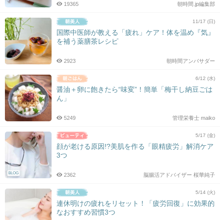
19365
朝時間.jp編集部
11/17 (日)
国際中医師が教える「疲れ」ケア！体を温め『気』
を補う薬膳茶レシピ
2923
朝時間アンバサダー
6/12 (水)
醤油＋卵に飽きたら“味変”！簡単「梅干し納豆ごは
ん」
5249
管理栄養士 maiko
5/17 (金)
顔が老ける原因!?美肌を作る「眼精疲労」解消ケア
3つ
BLOG
2362
脳腸活アドバイザー 桜華純子
5/14 (火)
連休明けの疲れをリセット！「疲労回復」に効果的
なおすすめ習慣3つ