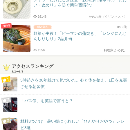
い・ぬめり」を防ぐ簡単習慣3つ
16148
せのお愛（クリンネスト）
NEW
8/9 (日)
野菜が主役！「ピーマンの蒲焼き」「レンジにんじ
んしりしり」2品弁当
1356
料理家 かめ代。
アクセスランキング
8/2
〜
8/8
5時起きを30年続けて気づいた。心と体を整え、1日を充実
させる朝習慣
「バス停」を英語で言うと？
材料3つだけ！暑い朝にうれしい「ひんやりおやつ」レシ
ピ3選