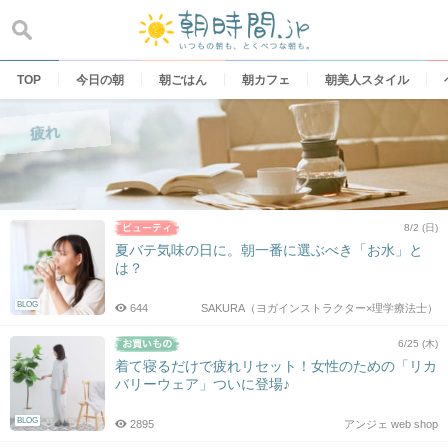
Skip
to
content
TOP
今日の朝
朝ごはん
朝カフェ
朝美人スタイル
疲れ
8/2 (日)
夏バテ気味の日に。朝一番に選ぶべき「お水」と
は？
BLOG
644
SAKURA（ヨガインストラクター×理学療法士）
6/25 (木)
着て寝るだけで疲れリセット！女性のための「リカ
バリーウェア」ついに登場♪
BLOG
2895
アンジェ web shop