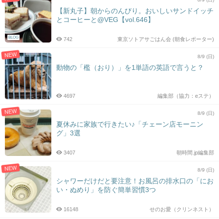
【新丸子】朝からのんびり。おいしいサンドイッチ
とコーヒーと@VEG【vol.646】
BLOG
742
東京ソトアサごはん会 (朝食レポーター)
NEW
8/9 (日)
動物の「檻（おり）」を1単語の英語で言うと？
4697
編集部（協力：eステ）
NEW
8/9 (日)
夏休みに家族で行きたい♪「チェーン店モーニン
グ」3選
3407
朝時間.jp編集部
NEW
8/9 (日)
シャワーだけだと要注意！お風呂の排水口の「にお
い・ぬめり」を防ぐ簡単習慣3つ
16148
せのお愛（クリンネスト）