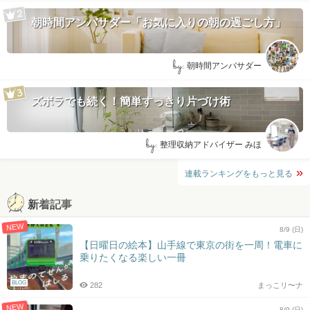
朝時間アンバサダー「お気に入りの朝の過ごし方」
by:
朝時間アンバサダー
ズボラでも続く！簡単すっきり片づけ術
by:
整理収納アドバイザー みほ
連載ランキングをもっと見る
新着記事
NEW
8/9 (日)
【日曜日の絵本】山手線で東京の街を一周！電車に
乗りたくなる楽しい一冊
BLOG
282
まっこリ〜ナ
NEW
8/9 (日)