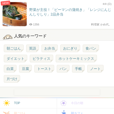
NEW
8/9 (日)
野菜が主役！「ピーマンの蒲焼き」「レンジにんじ
んしりしり」2品弁当
1356
料理家 かめ代。
人気のキーワード
朝ごはん
英語
お弁当
おにぎり
食パン
ダイエット
ピラティス
ホットケーキミックス
白菜
豆腐
トースト
パン
手帳
ノート
片づけ
TOP
今日の朝
朝ごはん
朝カフェ