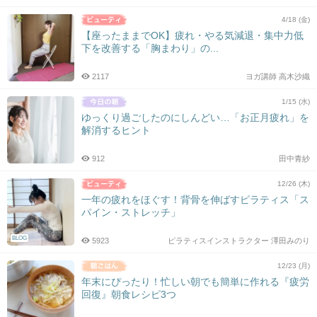
4/18 (金)
【座ったままでOK】疲れ・やる気減退・集中力低
下を改善する「胸まわり」の...
2117
ヨガ講師 高木沙織
1/15 (水)
ゆっくり過ごしたのにしんどい…「お正月疲れ」を
解消するヒント
912
田中青紗
12/26 (木)
一年の疲れをほぐす！背骨を伸ばすピラティス「ス
パイン・ストレッチ」
BLOG
5923
ピラティスインストラクター 澤田みのり
12/23 (月)
年末にぴったり！忙しい朝でも簡単に作れる『疲労
回復』朝食レシピ3つ