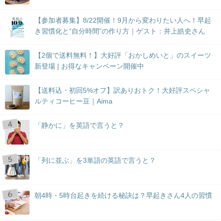
【参加者募集】8/22開催！9月から変わりたい人へ！早起
き習慣化と“自分時間”の作り方｜ゲスト：井上皓史さん
【2個で送料無料！】大好評「おかしめいと」のスイーツ
新登場 | お得なキャンペーン開催中
【送料込・初回5%オフ】訳ありおトク！大好評スペシャ
ルティコーヒー豆｜Aima
「静かに」を英語で言うと？
「列に並ぶ」を3単語の英語で言うと？
朝4時・5時台起きを続ける秘訣は？早起きさん4人の習慣