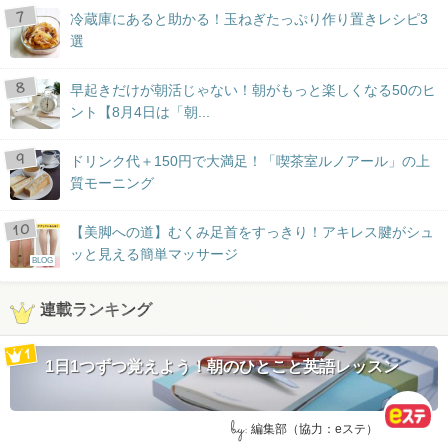
冷蔵庫にあると助かる！玉ねぎたっぷり作り置きレシピ3
選
早起きだけが朝活じゃない！朝がもっと楽しくなる50のヒ
ント【8月4日は「朝...
ドリンク代＋150円で大満足！「喫茶室ルノアール」の上
質モーニング
【美脚への道】むくみ足首をすっきり！アキレス腱がシュ
ッと見える簡単マッサージ
BLOG
連載ランキング
1日1つずつ覚えよう！朝のひとこと英語レッスン
by:
編集部（協力：eステ）