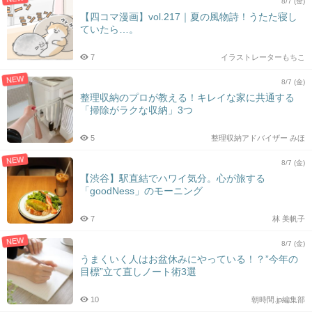
8/7 (金)
【四コマ漫画】vol.217｜夏の風物詩！うたた寝し
ていたら…。
7
イラストレーターもちこ
NEW
8/7 (金)
整理収納のプロが教える！キレイな家に共通する
「掃除がラクな収納」3つ
5
整理収納アドバイザー みほ
NEW
8/7 (金)
【渋谷】駅直結でハワイ気分。心が旅する
「goodNess」のモーニング
7
林 美帆子
NEW
8/7 (金)
うまくいく人はお盆休みにやっている！？”今年の
目標”立て直しノート術3選
10
朝時間.jp編集部