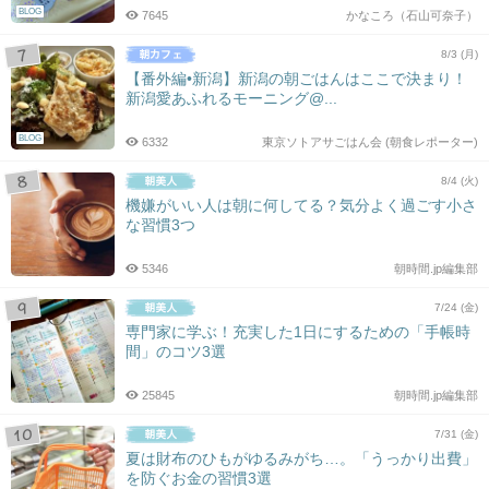
BLOG
7645
かなころ（石山可奈子）
8/3 (月)
【番外編•新潟】新潟の朝ごはんはここで決まり！
新潟愛あふれるモーニング@...
BLOG
6332
東京ソトアサごはん会 (朝食レポーター)
8/4 (火)
機嫌がいい人は朝に何してる？気分よく過ごす小さ
な習慣3つ
5346
朝時間.jp編集部
7/24 (金)
専門家に学ぶ！充実した1日にするための「手帳時
間」のコツ3選
25845
朝時間.jp編集部
7/31 (金)
夏は財布のひもがゆるみがち…。「うっかり出費」
を防ぐお金の習慣3選