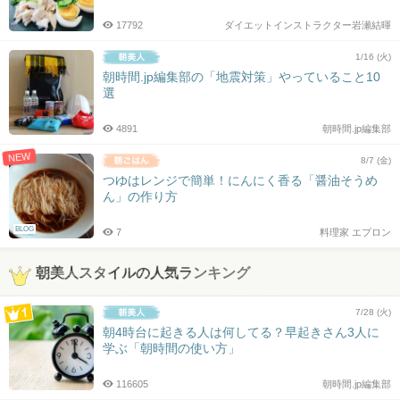
17792
ダイエットインストラクター岩瀬結暉
1/16 (火)
朝時間.jp編集部の「地震対策」やっていること10
選
4891
朝時間.jp編集部
NEW
8/7 (金)
つゆはレンジで簡単！にんにく香る「醤油そうめ
ん」の作り方
BLOG
7
料理家 エプロン
朝美人スタイルの人気ランキング
7/28 (火)
朝4時台に起きる人は何してる？早起きさん3人に
学ぶ「朝時間の使い方」
116605
朝時間.jp編集部