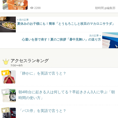
2288
朝時間.jp編集部
« 前の記事
夏休みのお子様にも！簡単「とうもろこしと枝豆のマカロニサラダ」
次の記事 »
心遣いを形で表す！夏のご挨拶「暑中見舞い」の送り方
アクセスランキング
7/30
〜
8/5
「静かに」を英語で言うと？
朝4時台に起きる人は何してる？早起きさん3人に学ぶ「朝
時間の使い方」
「バス停」を英語で言うと？