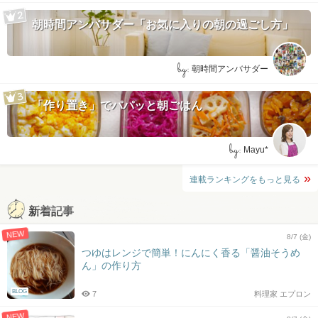
朝時間アンバサダー「お気に入りの朝の過ごし方」
by:
朝時間アンバサダー
「作り置き」でパパッと朝ごはん
by:
Mayu*
連載ランキングをもっと見る
新着記事
NEW
8/7 (金)
つゆはレンジで簡単！にんにく香る「醤油そうめ
ん」の作り方
BLOG
7
料理家 エプロン
NEW