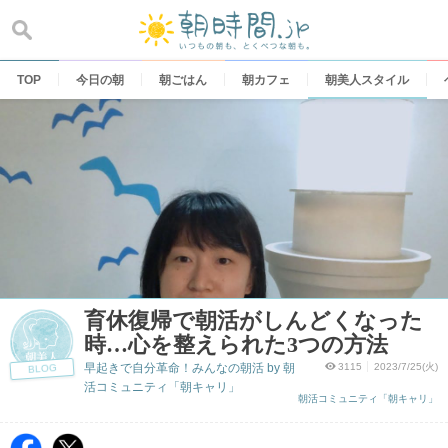
Skip
to
content
TOP
今日の朝
朝ごはん
朝カフェ
朝美人スタイル
育休復帰で朝活がしんどくなった
時…心を整えられた3つの方法
早起きで自分革命！みんなの朝活 by 朝
3115
2023/7/25(火)
BLOG
活コミュニティ「朝キャリ」
朝活コミュニティ「朝キャリ」