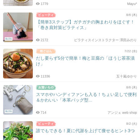
1779
Mayu*
8/6 (木)
【簡単3ステップ】ガチガチの胸まわりをほぐす！
「巻き肩対策ピラティス」
BLOG
2172
ピラティスインストラクター 澤田みのり
7/22 (水)
だし要らず5分で簡単！梅と豆腐の「ほうじ茶茶漬
け」
11336
五十嵐ゆかり
8/6 (木)
スマホやハンディファンも入る！ちょい足しで便利
＆かわいい「本革バッグ型...
BLOG
714
アンジェ web shop
8/2 (火)
誰でもできる！夏に代謝を上げて痩せるヒント3つ