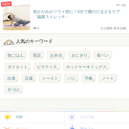
NEW
8/7 (金)
前かがみがツライ朝に！5分で腰のだるさをケア
「脇腹ストレッチ」
6
ヨガ講師 高木沙織
人気のキーワード
朝ごはん
英語
お弁当
おにぎり
食パン
ダイエット
ピラティス
ホットケーキミックス
白菜
豆腐
トースト
パン
手帳
ノート
片づけ
TOP
今日の朝
朝ごはん
朝カフェ