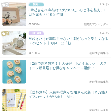
8/5 (水)
5時起きを30年続けて気づいた。心と体を整え、1
日を充実させる朝習慣
52344
朝時間アンバサダー
8/4 (火)
早起きだけが朝活じゃない！朝がもっと楽しくなる
50のヒント【8月4日は「朝...
18064
朝時間.jp編集部
【2個で送料無料！】大好評「おかしめいと」のス
イーツ新登場 | お得なキャンペーン開催中
朝時間.jp編集部
【送料無料】人気料理家かな姐さんの新刊＆万能ナ
イフのセットが登場！｜Aima
朝時間.jp編集部