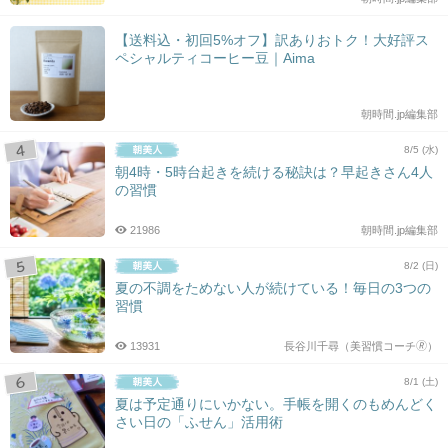
【送料込・初回5%オフ】訳ありおトク！大好評ス
ペシャルティコーヒー豆｜Aima
朝時間.jp編集部
8/5 (水)
朝4時・5時台起きを続ける秘訣は？早起きさん4人
の習慣
21986
朝時間.jp編集部
8/2 (日)
夏の不調をためない人が続けている！毎日の3つの
習慣
13931
長谷川千尋（美習慣コーチ🄬）
8/1 (土)
夏は予定通りにいかない。手帳を開くのもめんどく
さい日の「ふせん」活用術