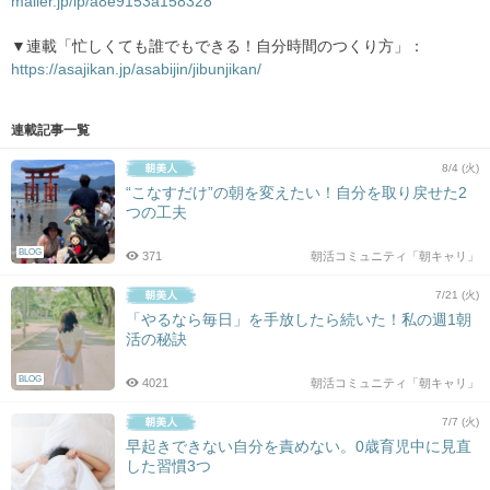
mailer.jp/lp/a8e9153a158328
▼連載「忙しくても誰でもできる！自分時間のつくり方」：
https://asajikan.jp/asabijin/jibunjikan/
連載記事一覧
8/4 (火)
“こなすだけ”の朝を変えたい！自分を取り戻せた2
つの工夫
BLOG
371
朝活コミュニティ「朝キャリ」
7/21 (火)
「やるなら毎日」を手放したら続いた！私の週1朝
活の秘訣
BLOG
4021
朝活コミュニティ「朝キャリ」
7/7 (火)
早起きできない自分を責めない。0歳育児中に見直
した習慣3つ