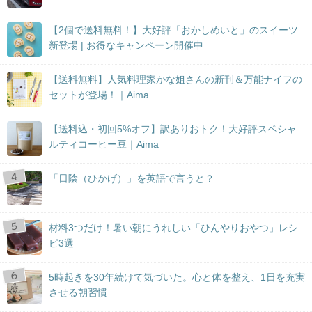
【2個で送料無料！】大好評「おかしめいと」のスイーツ
新登場 | お得なキャンペーン開催中
【送料無料】人気料理家かな姐さんの新刊＆万能ナイフの
セットが登場！｜Aima
【送料込・初回5%オフ】訳ありおトク！大好評スペシャ
ルティコーヒー豆｜Aima
「日陰（ひかげ）」を英語で言うと？
材料3つだけ！暑い朝にうれしい「ひんやりおやつ」レシ
ピ3選
5時起きを30年続けて気づいた。心と体を整え、1日を充実
させる朝習慣