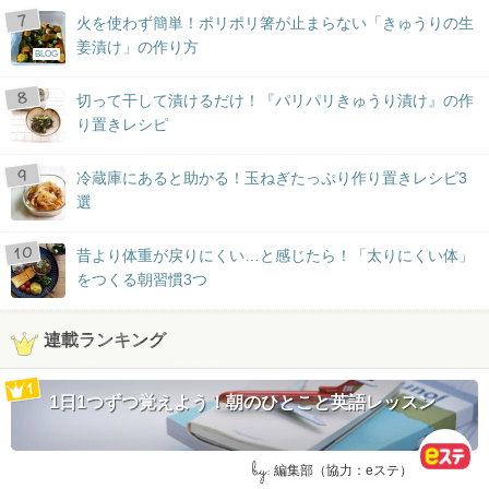
火を使わず簡単！ポリポリ箸が止まらない「きゅうりの生
姜漬け」の作り方
BLOG
切って干して漬けるだけ！『パリパリきゅうり漬け』の作
り置きレシピ
冷蔵庫にあると助かる！玉ねぎたっぷり作り置きレシピ3
選
昔より体重が戻りにくい…と感じたら！「太りにくい体」
をつくる朝習慣3つ
連載ランキング
1日1つずつ覚えよう！朝のひとこと英語レッスン
by:
編集部（協力：eステ）