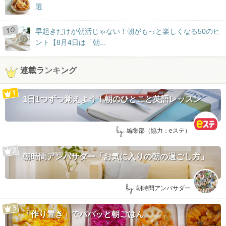
選
早起きだけが朝活じゃない！朝がもっと楽しくなる50のヒ
ント【8月4日は「朝...
連載ランキング
1日1つずつ覚えよう！朝のひとこと英語レッスン
by:
編集部（協力：eステ）
朝時間アンバサダー「お気に入りの朝の過ごし方」
by:
朝時間アンバサダー
「作り置き」でパパッと朝ごはん