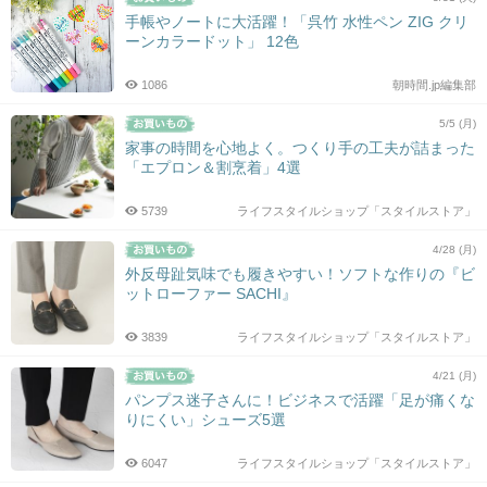
手帳やノートに大活躍！「呉竹 水性ペン ZIG クリ
ーンカラードット」 12色
1086
朝時間.jp編集部
5/5 (月)
家事の時間を心地よく。つくり手の工夫が詰まった
「エプロン＆割烹着」4選
5739
ライフスタイルショップ「スタイルストア」
4/28 (月)
外反母趾気味でも履きやすい！ソフトな作りの『ビ
ットローファー SACHI』
3839
ライフスタイルショップ「スタイルストア」
4/21 (月)
パンプス迷子さんに！ビジネスで活躍「足が痛くな
りにくい」シューズ5選
6047
ライフスタイルショップ「スタイルストア」