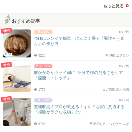
もっと見る
おすすめ記事
NEW
8/7 (金)
つゆはレンジで簡単！にんにく香る「醤油そうめ
ん」の作り方
BLOG
5218
料理家 エプロン
NEW
8/7 (金)
前かがみがツライ朝に！5分で腰のだるさをケア
「脇腹ストレッチ」
1779
ヨガ講師 高木沙織
NEW
8/7 (金)
整理収納のプロが教える！キレイな家に共通する
「掃除がラクな収納」3つ
5738
整理収納アドバイザー みほ