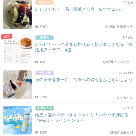
8/3 (月)
レンジでもう一品！簡単とろ旨「なすナムル」
34474
料理家 齋藤菜々子
NEW
8/7 (金)
レシピカードや音楽も作れる！朝が楽しくなる「AI
活用アイデア」4選
143
朝時間アンバサダー
10/12 (土)
身の安全を第一に！台風への備えをおさらいしよう
2739
なっちゃん
7/7 (月)
頭皮・髪のベタつきをスッキリ！パチパチ弾ける
「Merit ドライシャンプー」
1306
朝時間.jp編集部