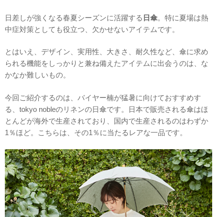
日差しが強くなる春夏シーズンに活躍する
日傘
。特に夏場は熱
中症対策としても役立つ、欠かせないアイテムです。
とはいえ、デザイン、実用性、大きさ、耐久性など、傘に求め
られる機能をしっかりと兼ね備えたアイテムに出会うのは、な
かなか難しいもの。
今回ご紹介するのは、バイヤー楠が猛暑に向けておすすめす
る、tokyo nobleのリネンの日傘です。日本で販売される傘はほ
とんどが海外で生産されており、国内で生産されるのはわずか
1％ほど。こちらは、その1％に当たるレアな一品です。