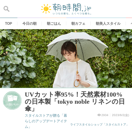
Skip
to
content
TOP
今日の朝
朝ごはん
朝カフェ
朝美人スタイル
UVカット率95%！天然素材100%
の日本製「tokyo noble リネンの日
傘」
スタイルストアが贈る「暮
2934
2023/6/2(金)
らしのアップデートアイテ
ライフスタイルショップ「スタイルストア」
ム」