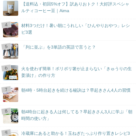
【送料込・初回5%オフ】訳ありおトク！大好評スペシャ
ルティコーヒー豆｜Aima
材料3つだけ！暑い朝にうれしい「ひんやりおやつ」レシ
ピ3選
「列に並ぶ」を3単語の英語で言うと？
火を使わず簡単！ポリポリ箸が止まらない「きゅうりの生
姜漬け」の作り方
BLOG
朝4時・5時台起きを続ける秘訣は？早起きさん4人の習慣
朝4時台に起きる人は何してる？早起きさん3人に学ぶ「朝
時間の使い方」
冷蔵庫にあると助かる！玉ねぎたっぷり作り置きレシピ3