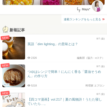
by:
Mayu*
連載ランキングをもっと見る
新着記事
NEW
8/7 (金)
英語「dim lighting」の意味とは？
2326
編集部（協力：eステ）
NEW
8/7 (金)
つゆはレンジで簡単！にんにく香る「醤油そうめ
ん」の作り方
BLOG
5218
料理家 エプロン
NEW
8/7 (金)
【四コマ漫画】vol.217｜夏の風物詩！うたた寝し
ていたら…。