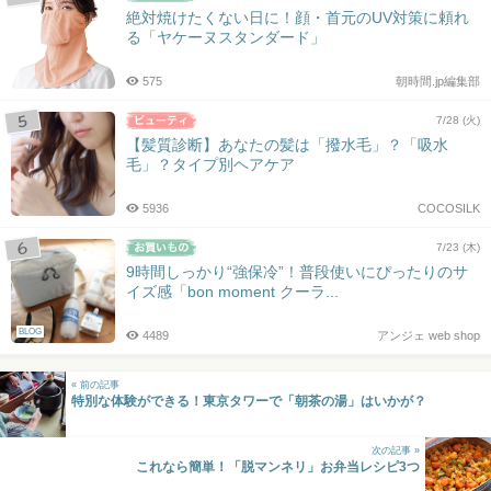
絶対焼けたくない日に！顔・首元のUV対策に頼れ
る「ヤケーヌスタンダード」
575
朝時間.jp編集部
7/28 (火)
【髪質診断】あなたの髪は「撥水毛」？「吸水
毛」？タイプ別ヘアケア
5936
COCOSILK
7/23 (木)
9時間しっかり“強保冷”！普段使いにぴったりのサ
イズ感「bon moment クーラ...
BLOG
4489
アンジェ web shop
« 前の記事
特別な体験ができる！東京タワーで「朝茶の湯」はいかが？
次の記事 »
これなら簡単！「脱マンネリ」お弁当レシピ3つ