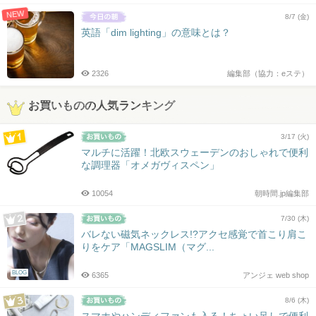
NEW
8/7 (金)
英語「dim lighting」の意味とは？
2326
編集部（協力：eステ）
お買いものの人気ランキング
3/17 (火)
マルチに活躍！北欧スウェーデンのおしゃれで便利
な調理器「オメガヴィスペン」
10054
朝時間.jp編集部
7/30 (木)
バレない磁気ネックレス!?アクセ感覚で首こり肩こ
りをケア「MAGSLIM（マグ...
BLOG
6365
アンジェ web shop
8/6 (木)
スマホやハンディファンも入る！ちょい足しで便利