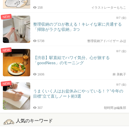
158
イラストレーターもちこ
NEW
8/7 (金)
整理収納のプロが教える！キレイな家に共通する
「掃除がラクな収納」3つ
5738
整理収納アドバイザー みほ
NEW
8/7 (金)
【渋谷】駅直結でハワイ気分。心が旅する
「goodNess」のモーニング
1606
林 美帆子
NEW
8/7 (金)
うまくいく人はお盆休みにやっている！？”今年の
目標”立て直しノート術3選
307
朝時間.jp編集部
人気のキーワード