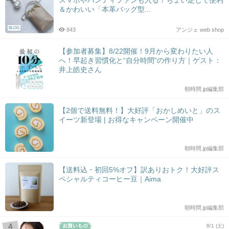
＆かわいい「本革バッグ型...
BLOG
843
アンジェ web shop
【参加者募集】8/22開催！9月から変わりたい人
へ！早起き習慣化と“自分時間”の作り方｜ゲスト：
井上皓史さん
朝時間.jp編集部
【2個で送料無料！】大好評「おかしめいと」のス
イーツ新登場 | お得なキャンペーン開催中
朝時間.jp編集部
【送料込・初回5%オフ】訳ありおトク！大好評ス
ペシャルティコーヒー豆｜Aima
朝時間.jp編集部
8/1 (土)