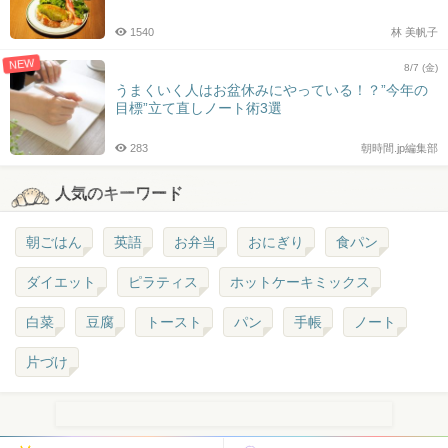
1540
林 美帆子
NEW
8/7 (金)
うまくいく人はお盆休みにやっている！？”今年の
目標”立て直しノート術3選
283
朝時間.jp編集部
人気のキーワード
朝ごはん
英語
お弁当
おにぎり
食パン
ダイエット
ピラティス
ホットケーキミックス
白菜
豆腐
トースト
パン
手帳
ノート
片づけ