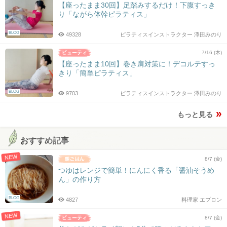
【座ったまま30回】足踏みするだけ！下腹すっき
り「ながら体幹ピラティス」
BLOG
49328
ピラティスインストラクター 澤田みのり
7/16 (木)
【座ったまま10回】巻き肩対策に！デコルテすっ
きり「簡単ピラティス」
BLOG
9703
ピラティスインストラクター 澤田みのり
もっと見る
おすすめ記事
NEW
8/7 (金)
つゆはレンジで簡単！にんにく香る「醤油そうめ
ん」の作り方
BLOG
4827
料理家 エプロン
NEW
8/7 (金)