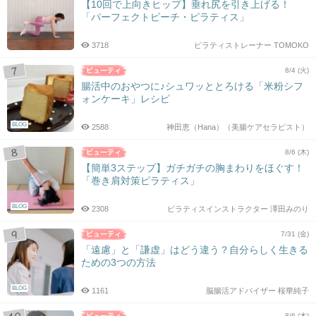
【10回で上向きヒップ】垂れ尻を引き上げる！
「パーフェクトピーチ・ピラティス」
3718
ピラティストレーナー TOMOKO
8/4 (火)
腸活中のおやつに♪シュワッととろける「米粉シフ
ォンケーキ」レシピ
BLOG
2588
神田恵（Hana）（美腸ケアセラピスト）
8/6 (木)
【簡単3ステップ】ガチガチの胸まわりをほぐす！
「巻き肩対策ピラティス」
BLOG
2308
ピラティスインストラクター 澤田みのり
7/31 (金)
「遠慮」と「謙虚」はどう違う？自分らしく生きる
ための3つの方法
BLOG
1161
脳腸活アドバイザー 桜華純子
8/6 (木)