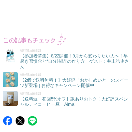
この記事もチェック
朝時間.jp編集部
【参加者募集】8/22開催！9月から変わりたい人へ！早
起き習慣化と“自分時間”の作り方｜ゲスト：井上皓史さ
ん
朝時間.jp編集部
【2個で送料無料！】大好評「おかしめいと」のスイー
ツ新登場 | お得なキャンペーン開催中
朝時間.jp編集部
【送料込・初回5%オフ】訳ありおトク！大好評スペシ
ャルティコーヒー豆｜Aima