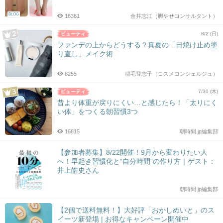
BLOG
16381
金井志江（脚やせコンサルタント）
8/2 (日)
ファンデの上からどうする？真夏の「日焼け止め塗
り直し」メイク術
8255
稲毛登志子（コスメコンシェルジュ）
7/30 (木)
昔より体重が戻りにくい…と感じたら！「太りにく
い体」をつくる朝習慣3つ
16815
朝時間.jp編集部
【参加者募集】8/22開催！9月から変わりたい人
へ！早起き習慣化と“自分時間”の作り方｜ゲスト：
井上皓史さん
朝時間.jp編集部
【2個で送料無料！】大好評「おかしめいと」のス
イーツ新登場 | お得なキャンペーン開催中