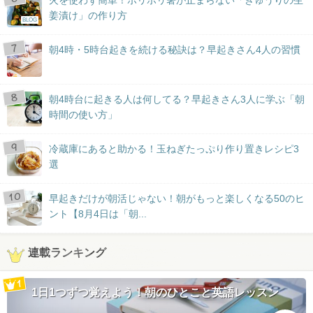
火を使わず簡単！ポリポリ箸が止まらない「きゅうりの生
姜漬け」の作り方
BLOG
朝4時・5時台起きを続ける秘訣は？早起きさん4人の習慣
朝4時台に起きる人は何してる？早起きさん3人に学ぶ「朝
時間の使い方」
冷蔵庫にあると助かる！玉ねぎたっぷり作り置きレシピ3
選
早起きだけが朝活じゃない！朝がもっと楽しくなる50のヒ
ント【8月4日は「朝...
連載ランキング
1日1つずつ覚えよう！朝のひとこと英語レッスン