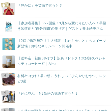
「静かに」を英語で言うと？
【参加者募集】8/22開催！9月から変わりたい人へ！早起
き習慣化と“自分時間”の作り方｜ゲスト：井上皓史さん
【2個で送料無料！】大好評「おかしめいと」のスイーツ
新登場 | お得なキャンペーン開催中
【送料込・初回5%オフ】訳ありおトク！大好評スペシャ
ルティコーヒー豆｜Aima
材料3つだけ！暑い朝にうれしい「ひんやりおやつ」レシ
ピ3選
「列に並ぶ」を3単語の英語で言うと？