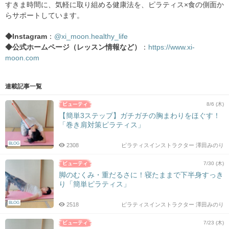
すきま時間に、気軽に取り組める健康法を、ピラティス×食の側面か
らサポートしています。
◆Instagram
：
@xi_moon.healthy_life
◆公式ホームページ（レッスン情報など）
：
https://www.xi-
moon.com
連載記事一覧
8/6 (木)
【簡単3ステップ】ガチガチの胸まわりをほぐす！
「巻き肩対策ピラティス」
BLOG
2308
ピラティスインストラクター 澤田みのり
7/30 (木)
脚のむくみ・重だるさに！寝たままで下半身すっき
り「簡単ピラティス」
BLOG
2518
ピラティスインストラクター 澤田みのり
7/23 (木)