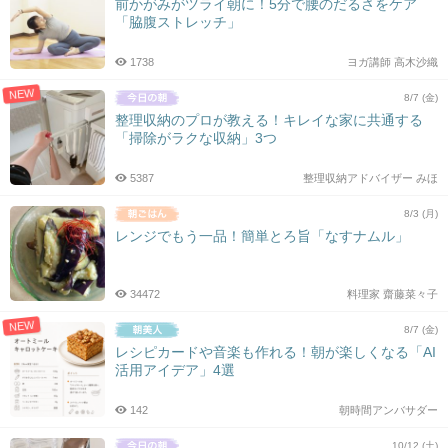
前かがみがツライ朝に！5分で腰のだるさをケア
「脇腹ストレッチ」
1738
ヨガ講師 高木沙織
NEW
8/7 (金)
整理収納のプロが教える！キレイな家に共通する
「掃除がラクな収納」3つ
5387
整理収納アドバイザー みほ
8/3 (月)
レンジでもう一品！簡単とろ旨「なすナムル」
34472
料理家 齋藤菜々子
NEW
8/7 (金)
レシピカードや音楽も作れる！朝が楽しくなる「AI
活用アイデア」4選
142
朝時間アンバサダー
10/12 (土)