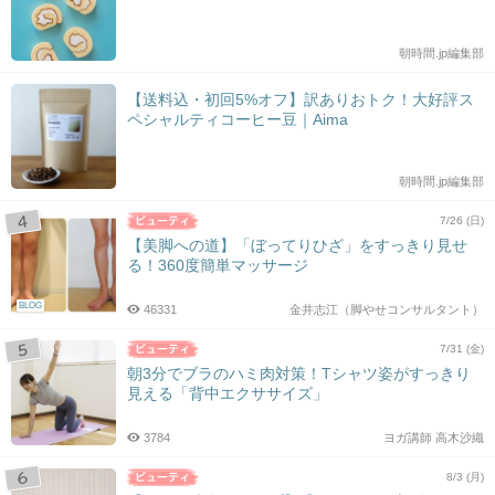
朝時間.jp編集部
【送料込・初回5%オフ】訳ありおトク！大好評ス
ペシャルティコーヒー豆｜Aima
朝時間.jp編集部
7/26 (日)
【美脚への道】「ぼってりひざ」をすっきり見せ
る！360度簡単マッサージ
BLOG
46331
金井志江（脚やせコンサルタント）
7/31 (金)
朝3分でブラのハミ肉対策！Tシャツ姿がすっきり
見える「背中エクササイズ」
3784
ヨガ講師 高木沙織
8/3 (月)