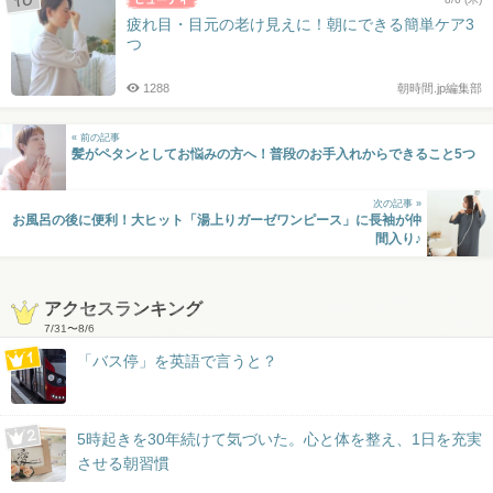
疲れ目・目元の老け見えに！朝にできる簡単ケア3
つ
1288
朝時間.jp編集部
« 前の記事
髪がペタンとしてお悩みの方へ！普段のお手入れからできること5つ
次の記事 »
お風呂の後に便利！大ヒット「湯上りガーゼワンピース」に長袖が仲
間入り♪
アクセスランキング
7/31
〜
8/6
「バス停」を英語で言うと？
5時起きを30年続けて気づいた。心と体を整え、1日を充実
させる朝習慣