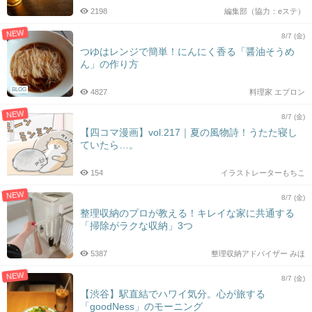
2198
編集部（協力：eステ）
NEW
8/7 (金)
つゆはレンジで簡単！にんにく香る「醤油そうめ
ん」の作り方
BLOG
4827
料理家 エプロン
NEW
8/7 (金)
【四コマ漫画】vol.217｜夏の風物詩！うたた寝し
ていたら…。
154
イラストレーターもちこ
NEW
8/7 (金)
整理収納のプロが教える！キレイな家に共通する
「掃除がラクな収納」3つ
5387
整理収納アドバイザー みほ
NEW
8/7 (金)
【渋谷】駅直結でハワイ気分。心が旅する
「goodNess」のモーニング