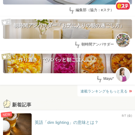
by:
編集部（協力：eステ）
朝時間アンバサダー「お気に入りの朝の過ごし方」
by:
朝時間アンバサダー
「作り置き」でパパッと朝ごはん
by:
Mayu*
連載ランキングをもっと見る
新着記事
NEW
8/7 (金)
英語「dim lighting」の意味とは？