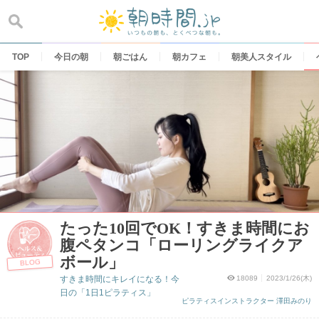
Skip
to
content
TOP
今日の朝
朝ごはん
朝カフェ
朝美人スタイル
たった10回でOK！すきま時間にお
腹ペタンコ「ローリングライクア
ボール」
BLOG
すきま時間にキレイになる！今
18089
2023/1/26(木)
日の「1日1ピラティス」
ピラティスインストラクター 澤田みのり