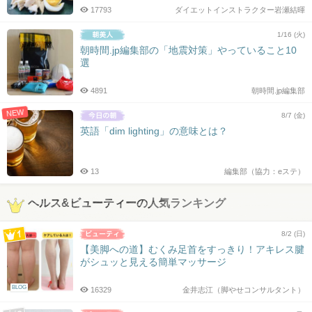
17793
ダイエットインストラクター岩瀬結暉
1/16 (火)
朝時間.jp編集部の「地震対策」やっていること10
選
4891
朝時間.jp編集部
NEW
8/7 (金)
英語「dim lighting」の意味とは？
13
編集部（協力：eステ）
ヘルス&ビューティーの人気ランキング
8/2 (日)
【美脚への道】むくみ足首をすっきり！アキレス腱
がシュッと見える簡単マッサージ
BLOG
16329
金井志江（脚やせコンサルタント）