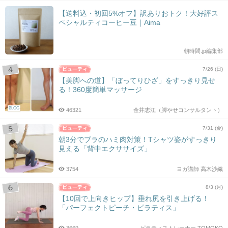
【送料込・初回5%オフ】訳ありおトク！大好評ス
ペシャルティコーヒー豆｜Aima
朝時間.jp編集部
7/26 (日)
【美脚への道】「ぼってりひざ」をすっきり見せ
る！360度簡単マッサージ
BLOG
46321
金井志江（脚やせコンサルタント）
7/31 (金)
朝3分でブラのハミ肉対策！Tシャツ姿がすっきり
見える「背中エクササイズ」
3754
ヨガ講師 高木沙織
8/3 (月)
【10回で上向きヒップ】垂れ尻を引き上げる！
「パーフェクトピーチ・ピラティス」