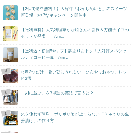
【2個で送料無料！】大好評「おかしめいと」のスイーツ
新登場 | お得なキャンペーン開催中
【送料無料】人気料理家かな姐さんの新刊＆万能ナイフの
セットが登場！｜Aima
【送料込・初回5%オフ】訳ありおトク！大好評スペシャ
ルティコーヒー豆｜Aima
材料3つだけ！暑い朝にうれしい「ひんやりおやつ」レシ
ピ3選
「列に並ぶ」を3単語の英語で言うと？
火を使わず簡単！ポリポリ箸が止まらない「きゅうりの生
姜漬け」の作り方
BLOG