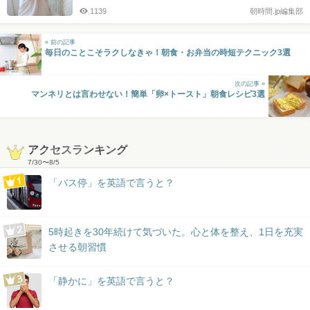
1139
朝時間.jp編集部
« 前の記事
毎日のことこそラクしなきゃ！朝食・お弁当の時短テクニック3選
次の記事 »
マンネリとは言わせない！簡単「卵×トースト」朝食レシピ3選
アクセスランキング
7/30
〜
8/5
「バス停」を英語で言うと？
5時起きを30年続けて気づいた。心と体を整え、1日を充実
させる朝習慣
「静かに」を英語で言うと？