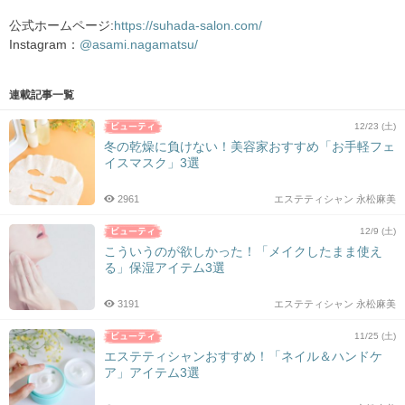
公式ホームページ:
https://suhada-salon.com/
Instagram：
@asami.nagamatsu/
連載記事一覧
12/23 (土)
冬の乾燥に負けない！美容家おすすめ「お手軽フェ
イスマスク」3選
2961
エステティシャン 永松麻美
12/9 (土)
こういうのが欲しかった！「メイクしたまま使え
る」保湿アイテム3選
3191
エステティシャン 永松麻美
11/25 (土)
エステティシャンおすすめ！「ネイル＆ハンドケ
ア」アイテム3選