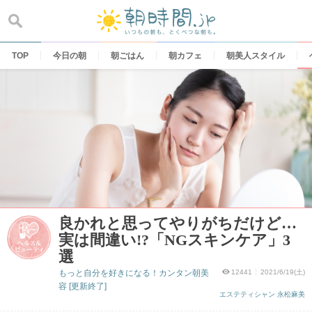
Skip
to
content
TOP
今日の朝
朝ごはん
朝カフェ
朝美人スタイル
良かれと思ってやりがちだけど…
実は間違い!?「NGスキンケア」3
選
もっと自分を好きになる！カンタン朝美
12441
2021/6/19(土)
容 [更新終了]
エステティシャン 永松麻美