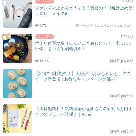
8/2 (日)
ファンデの上からどうする？真夏の「日焼け止め塗
り直し」メイク術
8072
稲毛登志子（コスメコンシェルジュ）
7/30 (木)
昔より体重が戻りにくい…と感じたら！「太りにく
い体」をつくる朝習慣3つ
16745
朝時間.jp編集部
【2個で送料無料！】大好評「おかしめいと」のス
イーツ新登場 | お得なキャンペーン開催中
朝時間.jp編集部
【送料無料】人気料理家かな姐さんの新刊＆万能ナ
イフのセットが登場！｜Aima
朝時間.jp編集部