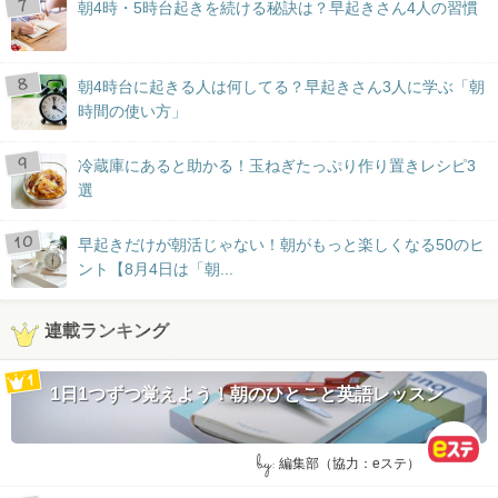
朝4時・5時台起きを続ける秘訣は？早起きさん4人の習慣
朝4時台に起きる人は何してる？早起きさん3人に学ぶ「朝
時間の使い方」
冷蔵庫にあると助かる！玉ねぎたっぷり作り置きレシピ3
選
早起きだけが朝活じゃない！朝がもっと楽しくなる50のヒ
ント【8月4日は「朝...
連載ランキング
1日1つずつ覚えよう！朝のひとこと英語レッスン
by:
編集部（協力：eステ）