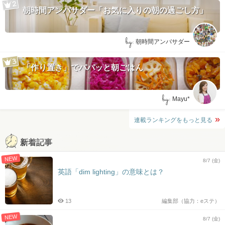
朝時間アンバサダー「お気に入りの朝の過ごし方」
by:
朝時間アンバサダー
「作り置き」でパパッと朝ごはん
by:
Mayu*
連載ランキングをもっと見る
新着記事
NEW
8/7 (金)
英語「dim lighting」の意味とは？
13
編集部（協力：eステ）
NEW
8/7 (金)