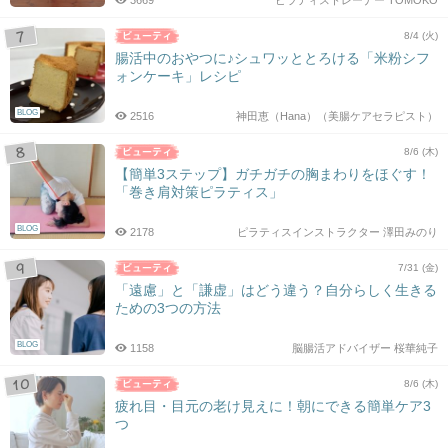
3669
ピラティストレーナー TOMOKO
8/4 (火)
腸活中のおやつに♪シュワッととろける「米粉シフ
ォンケーキ」レシピ
BLOG
2516
神田恵（Hana）（美腸ケアセラピスト）
8/6 (木)
【簡単3ステップ】ガチガチの胸まわりをほぐす！
「巻き肩対策ピラティス」
BLOG
2178
ピラティスインストラクター 澤田みのり
7/31 (金)
「遠慮」と「謙虚」はどう違う？自分らしく生きる
ための3つの方法
BLOG
1158
脳腸活アドバイザー 桜華純子
8/6 (木)
疲れ目・目元の老け見えに！朝にできる簡単ケア3
つ