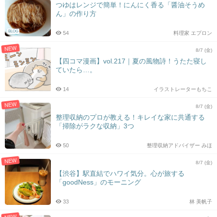
つゆはレンジで簡単！にんにく香る「醤油そうめ
ん」の作り方
BLOG
54
料理家 エプロン
NEW
8/7 (金)
【四コマ漫画】vol.217｜夏の風物詩！うたた寝し
ていたら…。
14
イラストレーターもちこ
NEW
8/7 (金)
整理収納のプロが教える！キレイな家に共通する
「掃除がラクな収納」3つ
50
整理収納アドバイザー みほ
NEW
8/7 (金)
【渋谷】駅直結でハワイ気分。心が旅する
「goodNess」のモーニング
33
林 美帆子