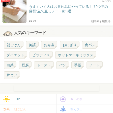
NEW
8/7 (金)
うまくいく人はお盆休みにやっている！？”今年の
目標”立て直しノート術3選
23
朝時間.jp編集部
人気のキーワード
朝ごはん
英語
お弁当
おにぎり
食パン
ダイエット
ピラティス
ホットケーキミックス
白菜
豆腐
トースト
パン
手帳
ノート
片づけ
TOP
今日の朝
朝ごはん
朝カフェ