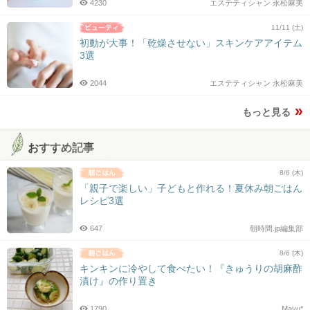
4230
エステティシャン 永松麻美
11/11 (土)
初動が大事！「乾燥させない」スキンケアアイテム
3選
2044
エステティシャン 永松麻美
もっと見る
おすすめ記事
8/6 (木)
「親子で楽しい」子どもと作れる！夏休み朝ごはん
レシピ3選
647
朝時間.jp編集部
8/6 (木)
キンキンに冷やして食べたい！『きゅうりの胡麻酢
漬け』の作り置き
1790
Mayu*