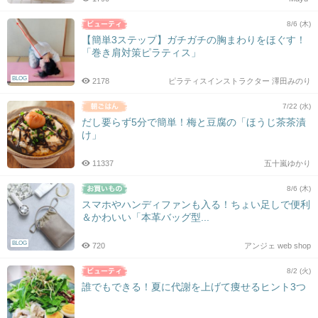
8/6 (木)
【簡単3ステップ】ガチガチの胸まわりをほぐす！
「巻き肩対策ピラティス」
BLOG
2178
ピラティスインストラクター 澤田みのり
7/22 (水)
だし要らず5分で簡単！梅と豆腐の「ほうじ茶茶漬
け」
11337
五十嵐ゆかり
8/6 (木)
スマホやハンディファンも入る！ちょい足しで便利
＆かわいい「本革バッグ型...
BLOG
720
アンジェ web shop
8/2 (火)
誰でもできる！夏に代謝を上げて痩せるヒント3つ