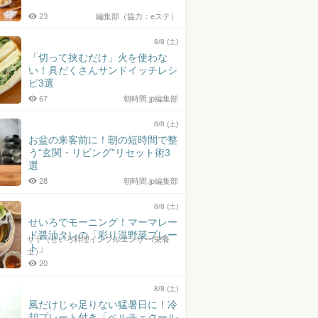
23
編集部（協力：eステ）
8/8 (土)
「切って挟むだけ」火を使わな
い！具だくさんサンドイッチレシ
ピ3選
67
朝時間.jp編集部
8/8 (土)
お盆の来客前に！朝の短時間で整
う“玄関・リビング”リセット術3
選
28
朝時間.jp編集部
8/8 (土)
せいろでモーニング！マーマレー
ド醤油タレの「彩り温野菜プレー
サヤ（せいろ料理インフルエンサー/栄養
ト」
士）
20
8/8 (土)
風だけじゃ足りない猛暑日に！冷
却プレート付き「ペルチェクール