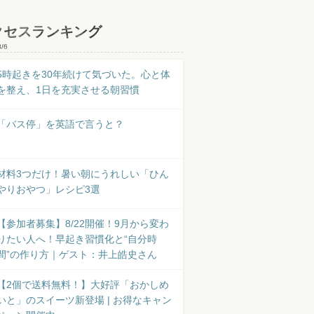
クセスランキング
8/6
5時起きを30年続けて気づいた。心と体
を整え、1日を充実させる朝習慣
「バス停」を英語で言うと？
材料3つだけ！暑い朝にうれしい「ひん
やりおやつ」レシピ3選
【参加者募集】8/22開催！9月から変わ
りたい人へ！早起き習慣化と“自分時
間”の作り方｜ゲスト：井上皓史さん
【2個で送料無料！】大好評「おかしめ
いと」のスイーツ新登場 | お得なキャン