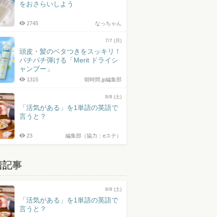
をおさらいしよう
2745
なっちゃん
7/7 (月)
頭皮・髪のベタつきをスッキリ！
パチパチ弾ける「Merit ドライシ
ャンプー」
1315
朝時間.jp編集部
8/8 (土)
「活気がある」を1単語の英語で
言うと？
23
編集部（協力：eステ）
着記事
8/8 (土)
「活気がある」を1単語の英語で
言うと？