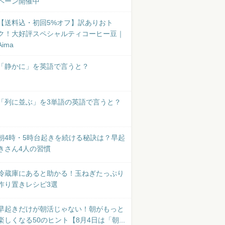
ペーン開催中
【送料込・初回5%オフ】訳ありおト
ク！大好評スペシャルティコーヒー豆｜
Aima
「静かに」を英語で言うと？
「列に並ぶ」を3単語の英語で言うと？
朝4時・5時台起きを続ける秘訣は？早起
きさん4人の習慣
冷蔵庫にあると助かる！玉ねぎたっぷり
作り置きレシピ3選
早起きだけが朝活じゃない！朝がもっと
楽しくなる50のヒント【8月4日は「朝...