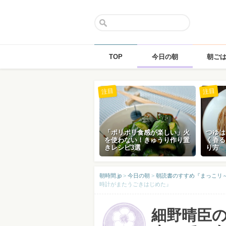
TOP
今日の朝
朝ご
Skip
注目
注目
to
content
「ポリポリ食感が楽しい」火
つゆは
を使わない！きゅうり作り置
く香る
きレシピ3選
り方
朝時間.jp
>
今日の朝
>
朝読書のすすめ『まっこリ～ナの
時計がまたうごきはじめた』
細野晴臣