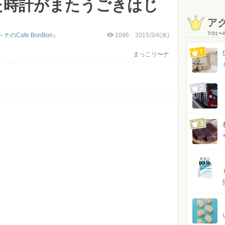
た時計がまたうごきはじ
ア
7/31
〜
Cafe BonBon』
1046
2015/3/4(水)
まっこリ〜ナ