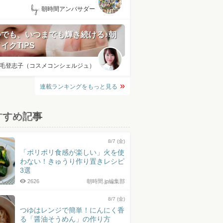
by:
朝時間アンバサダー
つでも、いつまでも輝き続ける♪朝
イクTIPS
毛登志子（コスメコンシェルジュ）
連載ランキングをもっと見る
すすめ記事
8/7 (金)
「ポリポリ食感が楽しい」火を使
わない！きゅうり作り置きレシピ
3選
2626
朝時間.jp編集部
8/7 (金)
つゆはレンジで簡単！にんにく香
る「醤油そうめん」の作り方