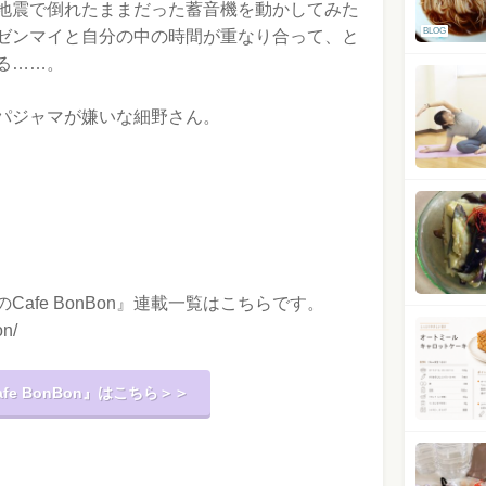
地震で倒れたままだった蓄音機を動かしてみた
BLOG
ゼンマイと自分の中の時間が重なり合って、と
る……。
パジャマが嫌いな細野さん。
afe BonBon』連載一覧はこちらです。
on/
e BonBon』はこちら＞＞