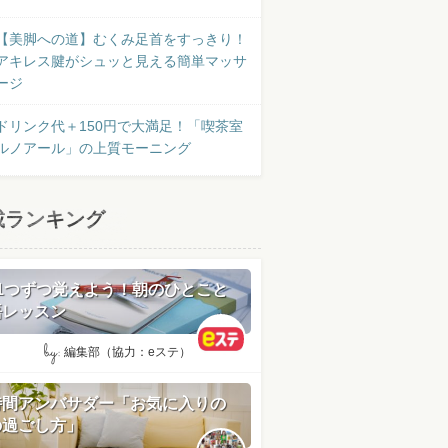
【美脚への道】むくみ足首をすっきり！
アキレス腱がシュッと見える簡単マッサ
ージ
ドリンク代＋150円で大満足！「喫茶室
ルノアール」の上質モーニング
載ランキング
日1つずつ覚えよう！朝のひとこと
語レッスン
by:
編集部（協力：eステ）
時間アンバサダー「お気に入りの
の過ごし方」