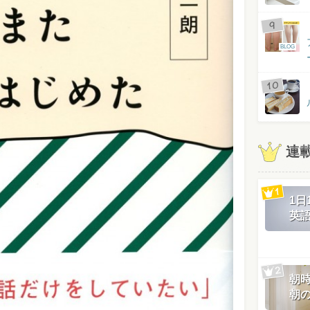
BLOG
連
1
英
朝
朝