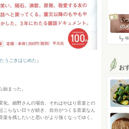
い
のメ
by:
稲
またうごきはじめた
』
お
ら始まった。
変化。細野さんの場合、それはやはり音楽との
起こらない日々が続き、自分がつくる音楽なん
音楽を残したいと思いがより強くなってゆく。