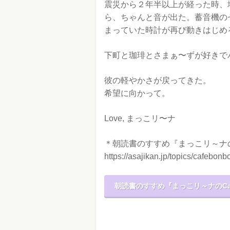
震災から２年半以上が経った時、
ら、ちゃんと音が出た。蓄音機の
まっていた時計が再び動きはじめ
下町と珈琲とさまぁ〜ずが好きで
彼の軽やかさが戻ってきた。
希望に向かって。
Love, まっこリ〜ナ
＊朝読書のすすめ『まっこリ～ナのC
https://asajikan.jp/topics/cafebonb
朝読書のすすめ『まっこリ～ナのCaf