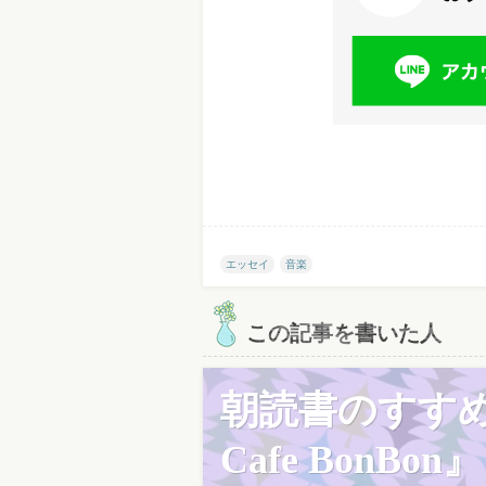
エッセイ
音楽
この記事を書いた人
朝読書のすす
Cafe BonBon』