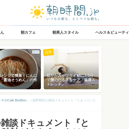
はん
朝カフェ
朝美人スタイル
ヘルス＆ビューティ
注目
BLOG
レンジで簡単！にんに
前かがみがツライ朝に！5分
「醤油そうめん」の作
で腰のだるさをケア「脇腹ス
トレッチ」
Cafe BonBon』
>
細野晴臣の雑談ドキュメント『とまっていた
の雑談ドキュメント『と