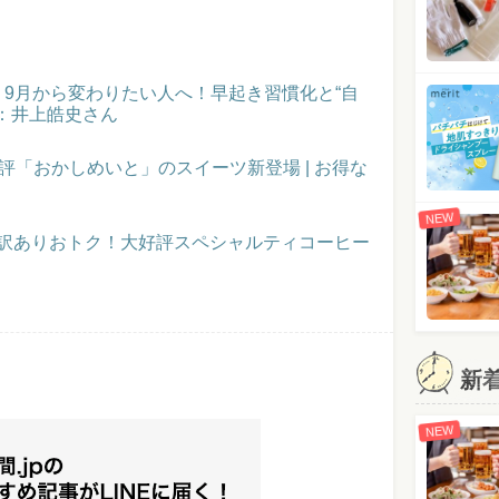
催！9月から変わりたい人へ！早起き習慣化と“自
：井上皓史さん
評「おかしめいと」のスイーツ新登場 | お得な
NEW
】訳ありおトク！大好評スペシャルティコーヒー
新
NEW