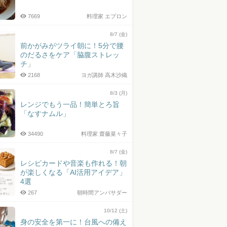
7669
料理家 エプロン
8/7 (金)
前かがみがツライ朝に！5分で腰
のだるさをケア「脇腹ストレッ
チ」
2168
ヨガ講師 高木沙織
8/3 (月)
レンジでもう一品！簡単とろ旨
「なすナムル」
34490
料理家 齋藤菜々子
8/7 (金)
レシピカードや音楽も作れる！朝
が楽しくなる「AI活用アイデア」
4選
267
朝時間アンバサダー
10/12 (土)
身の安全を第一に！台風への備え