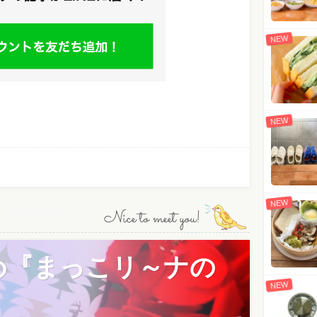
NEW
NEW
NEW
Nice to meet you!
め『まっこリ～ナの
NEW