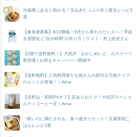
冷蔵庫にあると助かる！玉ねぎたっぷり作り置きレシピ3
選
【参加者募集】8/22開催！9月から変わりたい人へ！早起
き習慣化と“自分時間”の作り方｜ゲスト：井上皓史さん
【2個で送料無料！】大好評「おかしめいと」のスイーツ
新登場 | お得なキャンペーン開催中
【送料無料】人気料理家かな姐さんの新刊＆万能ナイフ
のセットが登場！｜Aima
【送料込・初回5%オフ】訳ありおトク！大好評スペシャ
ルティコーヒー豆｜Aima
「軽いのに満たされる」食べ過ぎリセット！豆腐丼朝ご
はんレシピ3選