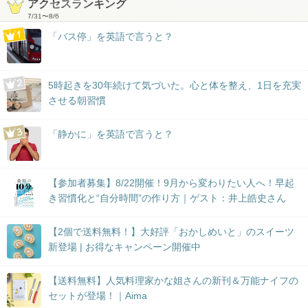
アクセスランキング
7/31
〜
8/6
「バス停」を英語で言うと？
5時起きを30年続けて気づいた。心と体を整え、1日を充実
させる朝習慣
「静かに」を英語で言うと？
【参加者募集】8/22開催！9月から変わりたい人へ！早起
き習慣化と“自分時間”の作り方｜ゲスト：井上皓史さん
【2個で送料無料！】大好評「おかしめいと」のスイーツ
新登場 | お得なキャンペーン開催中
【送料無料】人気料理家かな姐さんの新刊＆万能ナイフの
セットが登場！｜Aima