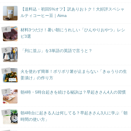
【送料込・初回5%オフ】訳ありおトク！大好評スペシャ
ルティコーヒー豆｜Aima
材料3つだけ！暑い朝にうれしい「ひんやりおやつ」レシ
ピ3選
「列に並ぶ」を3単語の英語で言うと？
火を使わず簡単！ポリポリ箸が止まらない「きゅうりの生
姜漬け」の作り方
BLOG
朝4時・5時台起きを続ける秘訣は？早起きさん4人の習慣
朝4時台に起きる人は何してる？早起きさん3人に学ぶ「朝
時間の使い方」