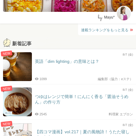
by:
Mayu*
連載ランキングをもっと見る
新着記事
NEW
8/7 (金)
英語「dim lighting」の意味とは？
1099
編集部（協力：eステ）
NEW
8/7 (金)
つゆはレンジで簡単！にんにく香る「醤油そうめ
ん」の作り方
BLOG
2545
料理家 エプロン
NEW
8/7 (金)
【四コマ漫画】vol.217｜夏の風物詩！うたた寝し