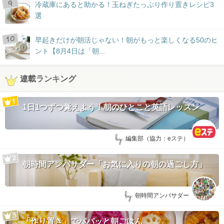
冷蔵庫にあると助かる！玉ねぎたっぷり作り置きレシピ3
選
早起きだけが朝活じゃない！朝がもっと楽しくなる50のヒ
ント【8月4日は「朝...
連載ランキング
1日1つずつ覚えよう！朝のひとこと英語レッスン
by:
編集部（協力：eステ）
朝時間アンバサダー「お気に入りの朝の過ごし方」
by:
朝時間アンバサダー
「作り置き」でパパッと朝ごはん