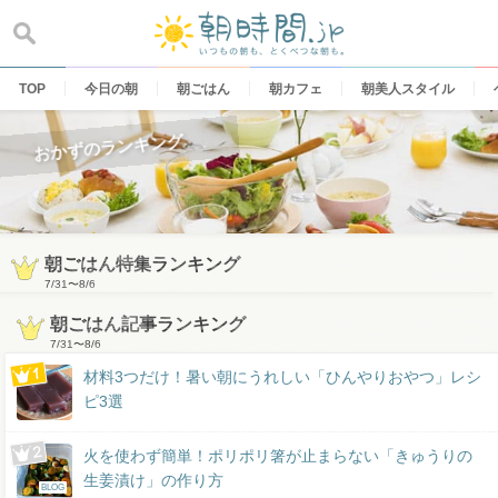
Skip
to
content
TOP
今日の朝
朝ごはん
朝カフェ
朝美人スタイル
おかずのランキング
朝ごはん特集ランキング
7/31
〜
8/6
朝ごはん記事ランキング
7/31
〜
8/6
材料3つだけ！暑い朝にうれしい「ひんやりおやつ」レシ
ピ3選
火を使わず簡単！ポリポリ箸が止まらない「きゅうりの
生姜漬け」の作り方
BLOG