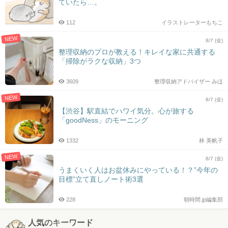
ていたら…。
112
イラストレーターもちこ
NEW
8/7 (金)
整理収納のプロが教える！キレイな家に共通する
「掃除がラクな収納」3つ
3609
整理収納アドバイザー みほ
NEW
8/7 (金)
【渋谷】駅直結でハワイ気分。心が旅する
「goodNess」のモーニング
1332
林 美帆子
NEW
8/7 (金)
うまくいく人はお盆休みにやっている！？”今年の
目標”立て直しノート術3選
228
朝時間.jp編集部
人気のキーワード