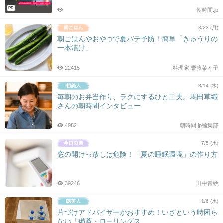
PR
朝時間.jp
8/23 (月)
朝ごはんやおやつで夏バテ予防！簡単「きゅうりの
一本漬け」
22415
料理家 齋藤菜々子
8/14 (水)
毎朝のお弁当作り、ラクにするひと工夫。馬田草織
さんの朝時間インタビュー
4982
朝時間.jp編集部
7/5 (水)
窓の開けっ放しは危険！「夏の睡眠環境」の作り方
39246
田中青紗
1/6 (水)
片づけアドバイザーがおすすめ！いざという時困ら
ない「備蓄・ローリングス...