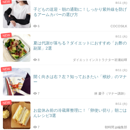
NEW
8/11 (火)
子どもの送迎・朝の通勤に！しっかり紫外線を防げ
るアームカバーの選び方
6
COCOSILK
NEW
8/11 (火)
夏は代謝が落ちる？ダイエットにおすすめ「お酢の
副菜」2選
8
ダイエットインストラクター岩瀬結暉
NEW
8/11 (火)
開く向きは右？左？知っておきたい「袱紗」のマナ
ー
7
林 慶子（マナー講師）
NEW
8/11 (火)
お盆休み前の冷蔵庫整理に！「卵使い切り」朝ごは
んレシピ3選
7
朝時間.jp編集部