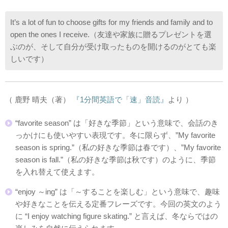
It’s a lot of fun to choose gifts for my friends and family and to
open the ones I receive.（友達や家族に贈るプレゼントを選
ぶのが、そして自分が受け取ったものを開けるのがとても楽
しいです）
（ 鹿野 晴夫（著）
『1分間英語で「速」音読』
より ）
“favorite season” は「好きな季節」という意味で、会話のき
っかけにも使いやすい表現です。冬に限らず、”My favorite
season is spring.”（私の好きな季節は春です）、”My favorite
season is fall.”（私の好きな季節は秋です）のように、季節
を入れ替えて使えます。
“enjoy ～ing” は「～することを楽しむ」という意味で、趣味
や好きなことを伝える定番フレーズです。今回の英文のよう
に “I enjoy watching figure skating.” と言えば、冬ならではの