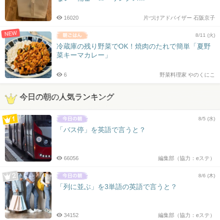
16020
片づけアドバイザー 石阪京子
NEW
8/11 (火)
冷蔵庫の残り野菜でOK！焼肉のたれで簡単「夏野
菜キーマカレー」
6
野菜料理家 やのくにこ
今日の朝の人気ランキング
8/5 (水)
「バス停」を英語で言うと？
66056
編集部（協力：eステ）
8/6 (木)
「列に並ぶ」を3単語の英語で言うと？
34152
編集部（協力：eステ）