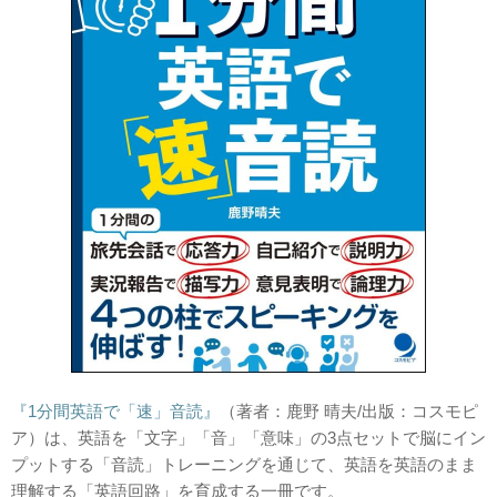
『1分間英語で「速」音読』
（著者：鹿野 晴夫/出版：コスモピ
ア）は、英語を「文字」「音」「意味」の3点セットで脳にイン
プットする「音読」トレーニングを通じて、英語を英語のまま
理解する「英語回路」を育成する一冊です。