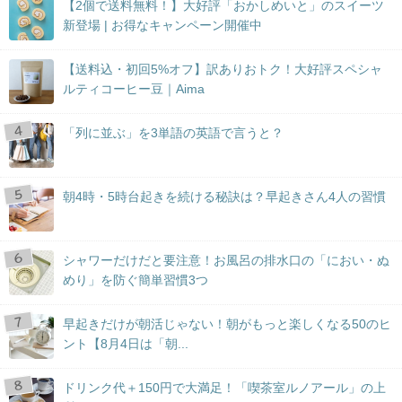
【2個で送料無料！】大好評「おかしめいと」のスイーツ
新登場 | お得なキャンペーン開催中
【送料込・初回5%オフ】訳ありおトク！大好評スペシャ
ルティコーヒー豆｜Aima
「列に並ぶ」を3単語の英語で言うと？
朝4時・5時台起きを続ける秘訣は？早起きさん4人の習慣
シャワーだけだと要注意！お風呂の排水口の「におい・ぬ
めり」を防ぐ簡単習慣3つ
早起きだけが朝活じゃない！朝がもっと楽しくなる50のヒ
ント【8月4日は「朝...
ドリンク代＋150円で大満足！「喫茶室ルノアール」の上