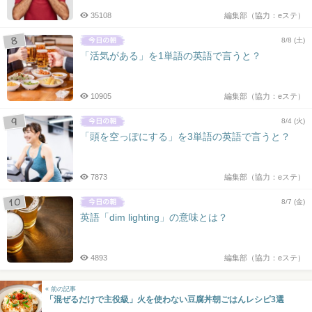
35108
編集部（協力：eステ）
8/8 (土)
「活気がある」を1単語の英語で言うと？
10905
編集部（協力：eステ）
8/4 (火)
「頭を空っぽにする」を3単語の英語で言うと？
7873
編集部（協力：eステ）
8/7 (金)
英語「dim lighting」の意味とは？
4893
編集部（協力：eステ）
« 前の記事
「混ぜるだけで主役級」火を使わない豆腐丼朝ごはんレシピ3選