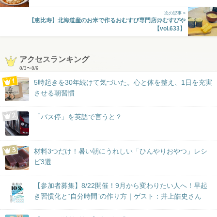
次の記事 »
【恵比寿】北海道産のお米で作るおむすび専門店@むすびや
【vol.633】
アクセスランキング
8/3
〜
8/9
5時起きを30年続けて気づいた。心と体を整え、1日を充実
させる朝習慣
「バス停」を英語で言うと？
材料3つだけ！暑い朝にうれしい「ひんやりおやつ」レシ
ピ3選
【参加者募集】8/22開催！9月から変わりたい人へ！早起
き習慣化と“自分時間”の作り方｜ゲスト：井上皓史さん