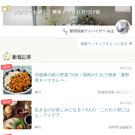
ズボラでも続く！簡単すっきり片づけ術
by:
整理収納アドバイザー みほ
連載ランキングをもっと見る
新着記事
NEW
8/11 (火)
冷蔵庫の残り野菜でOK！焼肉のたれで簡単「夏野
菜キーマカレー」
6
野菜料理家 やのくにこ
NEW
8/11 (火)
起きるのが楽しみになる！3人の「こだわり朝ごは
ん」アイデア
6
朝時間.jp編集部