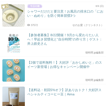
8/9 (日)
シャワーだけだと要注意！お風呂の排水口の「にお
い・ぬめり」を防ぐ簡単習慣3つ
37572
せのお愛（クリンネスト）
【参加者募集】8/22開催！9月から変わりたい人
へ！早起き習慣化と“自分時間”の作り方｜ゲスト：
井上皓史さん
朝時間.jp編集部
【2個で送料無料！】大好評「おかしめいと」のス
イーツ新登場 | お得なキャンペーン開催中
朝時間.jp編集部
【送料込・初回5%オフ】訳ありおトク！大好評ス
ペシャルティコーヒー豆｜Aima