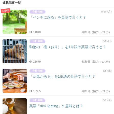
連載記事一覧
NEW
8/10 (月)
「ベンチに座る」を英語で言うと？
14848
編集部（協力：eステ）
8/9 (日)
動物の「檻（おり）」を1単語の英語で言うと？
15679
編集部（協力：eステ）
8/8 (土)
「活気がある」を1単語の英語で言うと？
10905
編集部（協力：eステ）
8/7 (金)
英語「dim lighting」の意味とは？