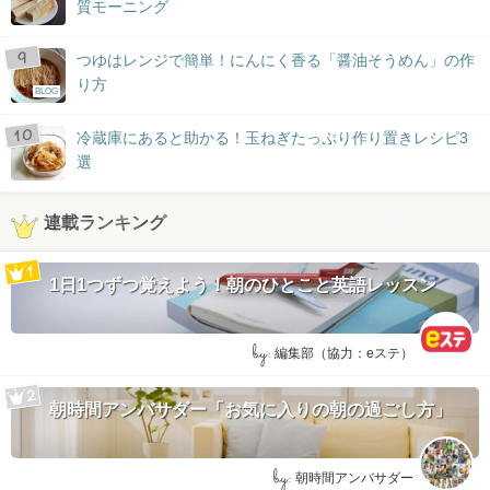
質モーニング
つゆはレンジで簡単！にんにく香る「醤油そうめん」の作
り方
BLOG
冷蔵庫にあると助かる！玉ねぎたっぷり作り置きレシピ3
選
連載ランキング
1日1つずつ覚えよう！朝のひとこと英語レッスン
by:
編集部（協力：eステ）
朝時間アンバサダー「お気に入りの朝の過ごし方」
by:
朝時間アンバサダー