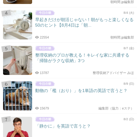
朝時間.jp編集部
8/4 (火)
早起きだけが朝活じゃない！朝がもっと楽しくなる
50のヒント【8月4日は「朝...
22554
朝時間.jp編集部
8/7 (金)
整理収納のプロが教える！キレイな家に共通する
「掃除がラクな収納」3つ
13787
整理収納アドバイザー みほ
8/9 (日)
動物の「檻（おり）」を1単語の英語で言うと？
15679
編集部（協力：eステ）
8/2 (日)
「静かに」を英語で言うと？