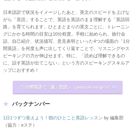
日本語訳で状況をイメージしたあと、英文のスピードを上げな
がら「音読」することで、英語を英語のまま理解する「英語回
路」を育てられます。ひとまとまりの英文ごとに、トレーニン
グにかかる時間の目安は10分程度。手軽に始められ、旅行会
話、自己紹介、状況描写、意見表明といった4つの場面の「1分
間英語」を何度も声に出してくり返すことで、リスニングやス
ピーキングの力が伸ばせます。特に、「読めば理解できるの
に、話す英語が出てこない」という方のスピーキングスキルア
ップにおすすめ！
『1分間英語で「速」音読』（amazon.co.jpへ）>>
バックナンバー
1日1つずつ覚えよう！朝のひとこと英語レッスン
by 編集部
（協力：eステ）