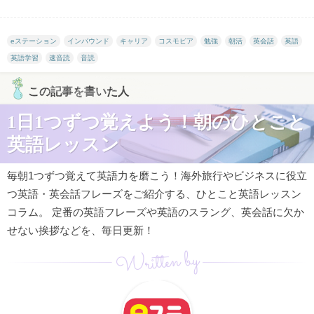
eステーション
インバウンド
キャリア
コスモピア
勉強
朝活
英会話
英語
英語学習
速音読
音読
この記事を書いた人
1日1つずつ覚えよう！朝のひとこと
英語レッスン
毎朝1つずつ覚えて英語力を磨こう！海外旅行やビジネスに役立
つ英語・英会話フレーズをご紹介する、ひとこと英語レッスン
コラム。 定番の英語フレーズや英語のスラング、英会話に欠か
せない挨拶などを、毎日更新！
Written by