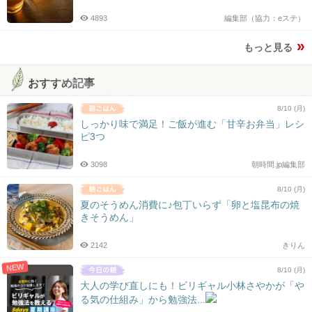
4893
編集部（協力：eステ）
もっと見る
おすすめ記事
8/10 (月)
しっかり味で満足！ご飯が進む「甘辛お弁当」レシ
ピ3つ
3098
朝時間.jp編集部
8/10 (月)
夏のそうめん消費に♪包丁いらず「卵と塩昆布の焼
きそうめん」
2142
きりん
NEW
8/10 (月)
大人の学び直しにも！ビリギャル小林さやかが「や
る気の仕組み」から勉強法...