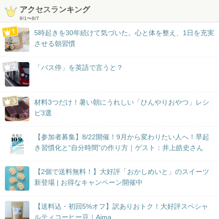
アクセスランキング
8/1
〜
8/7
5時起きを30年続けて気づいた。心と体を整え、1日を充実
させる朝習慣
「バス停」を英語で言うと？
材料3つだけ！暑い朝にうれしい「ひんやりおやつ」レシ
ピ3選
【参加者募集】8/22開催！9月から変わりたい人へ！早起
き習慣化と“自分時間”の作り方｜ゲスト：井上皓史さん
【2個で送料無料！】大好評「おかしめいと」のスイーツ
新登場 | お得なキャンペーン開催中
【送料込・初回5%オフ】訳ありおトク！大好評スペシャ
ルティコーヒー豆｜Aima