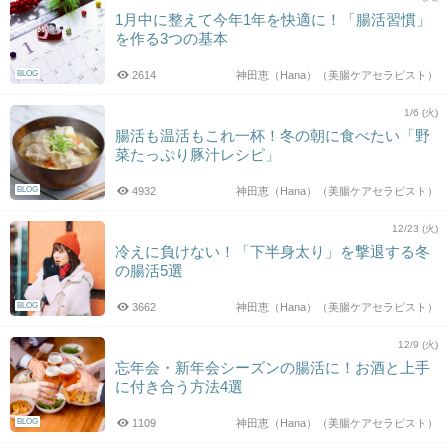
1月中に整えて今年1年を快適に！「腸活習慣」
を作る3つの基本
BLOG
2614
神田恵（Hana）（美腸ケアセラピスト）
1/6 (火)
腸活も温活もこれ一杯！冬の朝に食べたい「野
菜たっぷり豚汁レシピ」
BLOG
4932
神田恵（Hana）（美腸ケアセラピスト）
12/23 (火)
冷えに負けない！「下半身太り」を撃退する冬
の腸活5選
BLOG
3662
神田恵（Hana）（美腸ケアセラピスト）
12/9 (火)
忘年会・新年会シーズンの腸活に！お酒と上手
に付き合う方法4選
BLOG
1109
神田恵（Hana）（美腸ケアセラピスト）