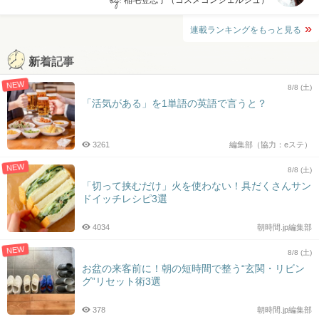
by:
稲毛登志子（コスメコンシェルジュ）
連載ランキングをもっと見る
新着記事
NEW
8/8 (土)
「活気がある」を1単語の英語で言うと？
3261
編集部（協力：eステ）
NEW
8/8 (土)
「切って挟むだけ」火を使わない！具だくさんサン
ドイッチレシピ3選
4034
朝時間.jp編集部
NEW
8/8 (土)
お盆の来客前に！朝の短時間で整う“玄関・リビン
グ”リセット術3選
378
朝時間.jp編集部