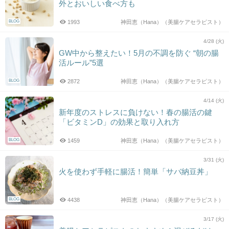
外とおいしい食べ方も
BLOG
1993
神田恵（Hana）（美腸ケアセラピスト）
4/28 (火)
GW中から整えたい！5月の不調を防ぐ “朝の腸
活ルール”5選
BLOG
2872
神田恵（Hana）（美腸ケアセラピスト）
4/14 (火)
新年度のストレスに負けない！春の腸活の鍵
「ビタミンD」の効果と取り入れ方
BLOG
1459
神田恵（Hana）（美腸ケアセラピスト）
3/31 (火)
火を使わず手軽に腸活！簡単「サバ納豆丼」
BLOG
4438
神田恵（Hana）（美腸ケアセラピスト）
3/17 (火)