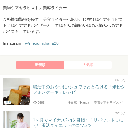
美腸ケアセラピスト／美容ライター
金融機関勤務を経て、美容ライターへ転身。現在は腸ケアセラピス
ト／腸ケアアドバイザーとして腸もみの施術や腸のお悩みへのアド
バイスもしています。
Instagram：
@megumi.hana20
新着順
人気順
8/4 (火)
腸活中のおやつに♪シュワッととろける「米粉シ
フォンケーキ」レシピ
BLOG
2693
神田恵（Hana）（美腸ケアセラピスト）
7/7 (火)
1ヶ月でマイナス2kgを目指す！リバウンドしに
くい腸活ダイエットのコツ5つ