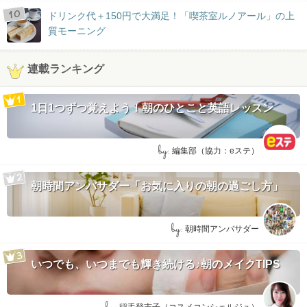
ドリンク代＋150円で大満足！「喫茶室ルノアール」の上
質モーニング
連載ランキング
1日1つずつ覚えよう！朝のひとこと英語レッスン
by:
編集部（協力：eステ）
朝時間アンバサダー「お気に入りの朝の過ごし方」
by:
朝時間アンバサダー
いつでも、いつまでも輝き続ける♪朝のメイクTIPS