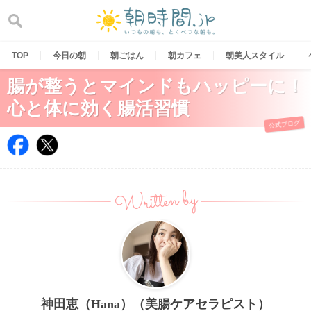
Skip
to
content
TOP
今日の朝
朝ごはん
朝カフェ
朝美人スタイル
腸が整うとマインドもハッピーに！
心と体に効く腸活習慣
公式ブログ
Written by
神田恵（Hana）（美腸ケアセラピスト）