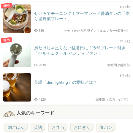
NEW
8/8 (土)
せいろでモーニング！マーマレード醤油タレの「彩
り温野菜プレート」
639
サヤ（せいろ料理インフルエンサー/栄養士）
NEW
8/8 (土)
風だけじゃ足りない猛暑日に！冷却プレート付き
「ペルチェクール ハンディファン」
2038
朝時間.jp編集部
8/7 (金)
英語「dim lighting」の意味とは？
4120
編集部（協力：eステ）
人気のキーワード
朝ごはん
英語
お弁当
おにぎり
食パン