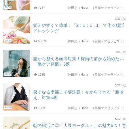
BLOG
7717
神田恵（Hana）（美腸ケアセラピスト）
6/23 (火)
覚えやすくて簡単！「2：1：1：1」で作る腸活
ドレッシング
BLOG
58376
神田恵（Hana）（美腸ケアセラピスト）
6/9 (火)
腸から整える頭痛対策！梅雨の前から始めたい
「腸ケア習慣」3選
BLOG
1755
神田恵（Hana）（美腸ケアセラピスト）
5/26 (火)
暑くなる季節こそ要注意！今からできる「腸冷
え」対策5選
BLOG
1389
神田恵（Hana）（美腸ケアセラピスト）
5/12 (火)
朝の腸活に◎「大豆ヨーグルト」の魅力5つ！意