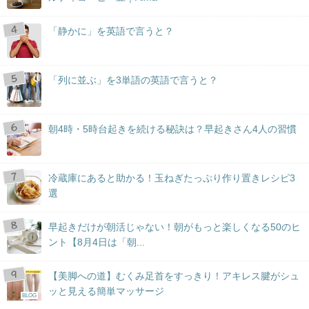
「静かに」を英語で言うと？
「列に並ぶ」を3単語の英語で言うと？
朝4時・5時台起きを続ける秘訣は？早起きさん4人の習慣
冷蔵庫にあると助かる！玉ねぎたっぷり作り置きレシピ3
選
早起きだけが朝活じゃない！朝がもっと楽しくなる50のヒ
ント【8月4日は「朝...
【美脚への道】むくみ足首をすっきり！アキレス腱がシュ
ッと見える簡単マッサージ
BLOG