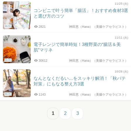
11/25 (火)
コンビニで叶う簡単「腸活」！おすすめ食材3選
と選び方のコツ
BLOG
2821
神田恵（Hana）（美腸ケアセラピスト）
11/11 (火)
電子レンジで簡単時短！3種野菜の“腸活＆美
肌”マリネ
BLOG
30612
神田恵（Hana）（美腸ケアセラピスト）
10/28 (火)
なんとなくだるい…をスッキリ解消！「秋バテ
対策」にもなる整え方3選
BLOG
1143
神田恵（Hana）（美腸ケアセラピスト）
1
2
3