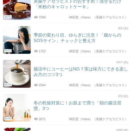
美腸ケアセラピストのおすすめ！混ぜるだけ
「米粉のキャロットケーキ」
BLOG
7588
神田恵（Hana）（美腸ケアセラピスト）
3/3 (火)
季節の変わり目、ゆらぎに注意！「腸からの
SOSサイン」チェックと整え方
BLOG
1752
神田恵（Hana）（美腸ケアセラピスト）
2/17 (火)
腸活中にコーヒーはNG？実は味方にできる楽し
み方のコツ3つ
BLOG
2594
神田恵（Hana）（美腸ケアセラピスト）
2/3 (火)
冬の乾燥対策に！お肌まで潤う「朝の腸活習
慣」3つ
BLOG
3671
神田恵（Hana）（美腸ケアセラピスト）
1/20 (火)