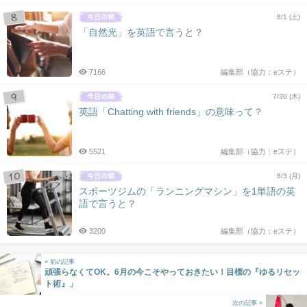
8/1 (土)
「自然光」を英語で言うと？
7166
編集部（協力：eステ）
7/30 (木)
英語「Chatting with friends」の意味って？
5521
編集部（協力：eステ）
8/3 (月)
スポーツジムの「ランニングマシン」を1単語の英
語で言うと？
3200
編集部（協力：eステ）
« 前の記事
頑張らなくてOK。6月の今こそやっておきたい！目標の『ゆるリセッ
ト術』」
次の記事 »