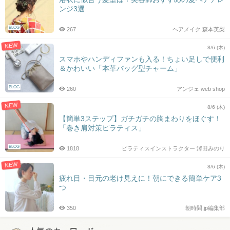
ンジ3選
BLOG
267
ヘアメイク 森本英梨
NEW
8/6 (木)
スマホやハンディファンも入る！ちょい足しで便利
＆かわいい「本革バッグ型チャーム」
BLOG
260
アンジェ web shop
NEW
8/6 (木)
【簡単3ステップ】ガチガチの胸まわりをほぐす！
「巻き肩対策ピラティス」
BLOG
1818
ピラティスインストラクター 澤田みのり
NEW
8/6 (木)
疲れ目・目元の老け見えに！朝にできる簡単ケア3
つ
350
朝時間.jp編集部