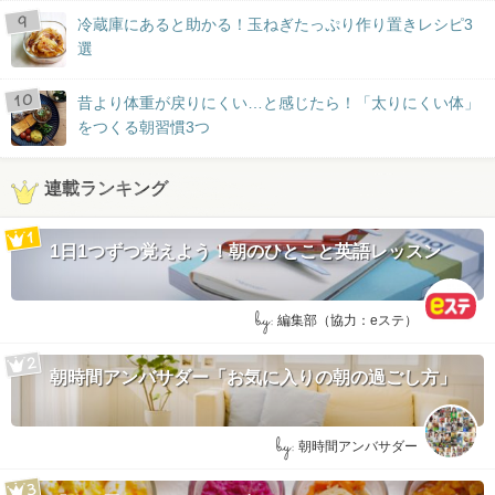
冷蔵庫にあると助かる！玉ねぎたっぷり作り置きレシピ3
選
昔より体重が戻りにくい…と感じたら！「太りにくい体」
をつくる朝習慣3つ
連載ランキング
1日1つずつ覚えよう！朝のひとこと英語レッスン
by:
編集部（協力：eステ）
朝時間アンバサダー「お気に入りの朝の過ごし方」
by:
朝時間アンバサダー