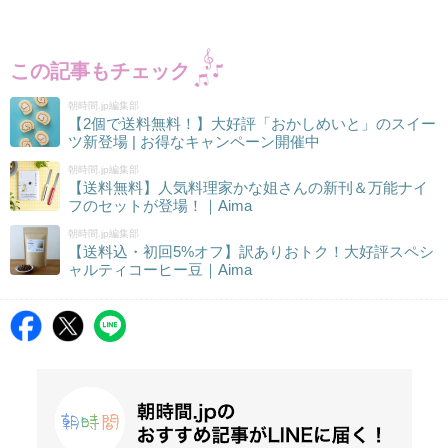
この記事もチェック
朝時間.jp編集部
【2個で送料無料！】大好評「おかしめいと」のスイー
ツ新登場 | お得なキャンペーン開催中
朝時間.jp編集部
【送料無料】人気料理家かな姐さんの新刊＆万能ナイ
フのセットが登場！｜Aima
朝時間.jp編集部
【送料込・初回5%オフ】訳ありおトク！大好評スペシ
ャルティコーヒー豆｜Aima