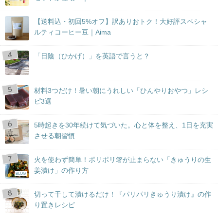
【送料込・初回5%オフ】訳ありおトク！大好評スペシャ
ルティコーヒー豆｜Aima
「日陰（ひかげ）」を英語で言うと？
材料3つだけ！暑い朝にうれしい「ひんやりおやつ」レシ
ピ3選
5時起きを30年続けて気づいた。心と体を整え、1日を充実
させる朝習慣
火を使わず簡単！ポリポリ箸が止まらない「きゅうりの生
姜漬け」の作り方
BLOG
切って干して漬けるだけ！『パリパリきゅうり漬け』の作
り置きレシピ