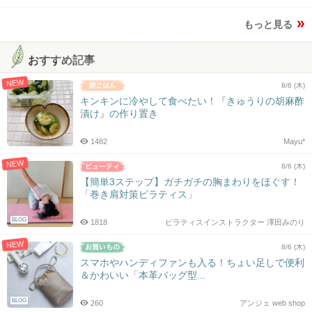
もっと見る
おすすめ記事
NEW
8/6 (木)
キンキンに冷やして食べたい！『きゅうりの胡麻酢
漬け』の作り置き
1482
Mayu*
NEW
8/6 (木)
【簡単3ステップ】ガチガチの胸まわりをほぐす！
「巻き肩対策ピラティス」
BLOG
1818
ピラティスインストラクター 澤田みのり
NEW
8/6 (木)
スマホやハンディファンも入る！ちょい足しで便利
＆かわいい「本革バッグ型...
BLOG
260
アンジェ web shop