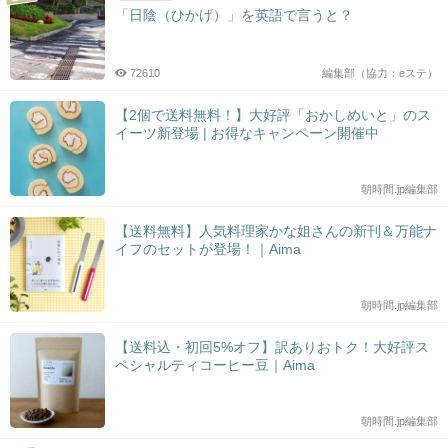
「日陰（ひかげ）」を英語で言うと？
72610
編集部（協力：eステ）
【2個で送料無料！】大好評「おかしめいと」のス
イーツ新登場 | お得なキャンペーン開催中
朝時間.jp編集部
【送料無料】人気料理家かな姐さんの新刊＆万能ナ
イフのセットが登場！｜Aima
朝時間.jp編集部
【送料込・初回5%オフ】訳ありおトク！大好評ス
ペシャルティコーヒー豆｜Aima
朝時間.jp編集部