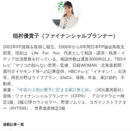
稲村優貴子（ファイナンシャルプランナー）
2001年FP資格を取得し独立。2006年から6年間日本FP協会鳥取支
部長。現在は Life For You 代表として相談・講演・執筆・メ
ディア出演業務を行っている。相談件数は通算3000件以上。TBSテ
レビ『マツコの知らない世界』監修、日経WOMAN・北海道新聞・
週刊ダイヤモンド等への記事提供、HBCテレビ『イチオシ！』出演
等。得意分野はライフプラン、iDeCo、保険、年金、家計節約、不
動産。
著書：『
年収の２割が勝手に貯まる家計整え術
』（河出書房新社）
資格：ファイナンシャルプランナー（CFP®）、アロマテラピー検
定1級、2級心理カウンセラー、野菜ソムリエ、ヨガインストラクタ
ー（RYT500）、世界遺産検定2級
連載記事一覧