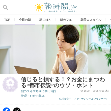
Skip
to
content
TOP
今日の朝
朝ごはん
朝カフェ
朝美人スタイル
信じると損する！？お金にまつわ
る“都市伝説”のウソ・ホント
朝のスキマ時間に学ぶ♪家計
1529
2025/6/19(木)
管理・お金の基本
稲村優貴子（ファイナンシャルプランナー）