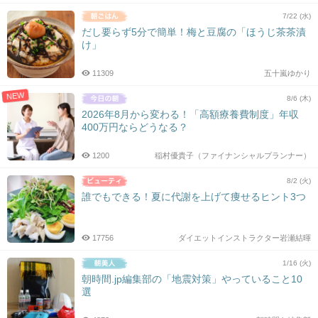
7/22 (水)
だし要らず5分で簡単！梅と豆腐の「ほうじ茶茶漬
け」
11309
五十嵐ゆかり
NEW
8/6 (木)
2026年8月から変わる！「高額療養費制度」年収
400万円ならどうなる？
1200
稲村優貴子（ファイナンシャルプランナー）
8/2 (火)
誰でもできる！夏に代謝を上げて痩せるヒント3つ
17756
ダイエットインストラクター岩瀬結暉
1/16 (火)
朝時間.jp編集部の「地震対策」やっていること10
選