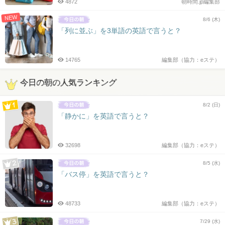
4872
朝時間.jp編集部
NEW
8/6 (木)
「列に並ぶ」を3単語の英語で言うと？
14765
編集部（協力：eステ）
今日の朝の人気ランキング
8/2 (日)
「静かに」を英語で言うと？
32698
編集部（協力：eステ）
8/5 (水)
「バス停」を英語で言うと？
48733
編集部（協力：eステ）
7/29 (水)