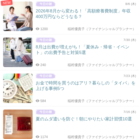
NEW
8/6 (木)
2026年8月から変わる！「高額療養費制度」年収
400万円ならどうなる？
1200
稲村優貴子（ファイナンシャルプランナー）
7/30 (木)
8月は出費が増えがち！「夏休み・帰省・イベン
ト」の出費予告と対策5選
240
稲村優貴子（ファイナンシャルプランナー）
7/23 (木)
お金で時間を買うのはアリ？暮らしの「タイパ」を
上げる事例5つ
584
稲村優貴子（ファイナンシャルプランナー）
7/16 (木)
夏のムダ遣いを防ぐ！朝にやりたい家計習慣10選
1174
稲村優貴子（ファイナンシャルプランナー）