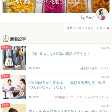
「作り置き」でパパッと朝ごはん
by:
Mayu*
連載ランキングをもっと見る
新着記事
NEW
8/6 (木)
「列に並ぶ」を3単語の英語で言うと？
14765
編集部（協力：eステ）
NEW
8/6 (木)
2026年8月から変わる！「高額療養費制度」年収
400万円ならどうなる？
1200
稲村優貴子（ファイナンシャルプランナー）
NEW
8/6 (木)
浴衣に似合う髪型は？美容師おすすめの夏ヘアアレ