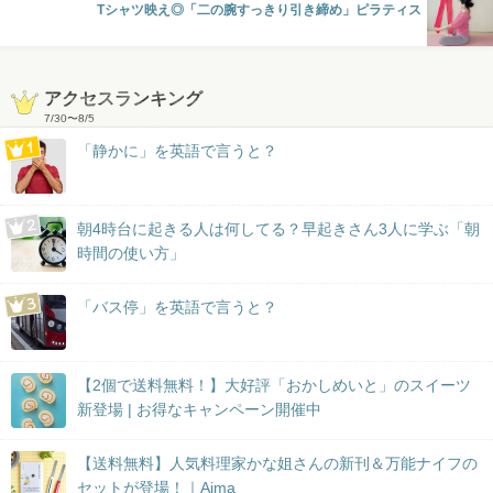
Tシャツ映え◎「二の腕すっきり引き締め」ピラティス
アクセスランキング
7/30
〜
8/5
「静かに」を英語で言うと？
朝4時台に起きる人は何してる？早起きさん3人に学ぶ「朝
時間の使い方」
「バス停」を英語で言うと？
【2個で送料無料！】大好評「おかしめいと」のスイーツ
新登場 | お得なキャンペーン開催中
【送料無料】人気料理家かな姐さんの新刊＆万能ナイフの
セットが登場！｜Aima