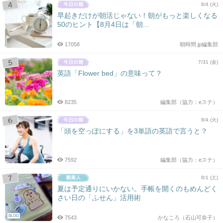
8/4 (火)
早起きだけが朝活じゃない！朝がもっと楽しくなる
50のヒント【8月4日は「朝...
17058
朝時間.jp編集部
7/31 (金)
英語「Flower bed」の意味って？
8235
編集部（協力：eステ）
8/4 (火)
「頭を空っぽにする」を3単語の英語で言うと？
7592
編集部（協力：eステ）
8/1 (土)
夏は予定通りにいかない。手帳を開くのもめんどく
さい日の「ふせん」活用術
BLOG
7543
かなころ（石山可奈子）