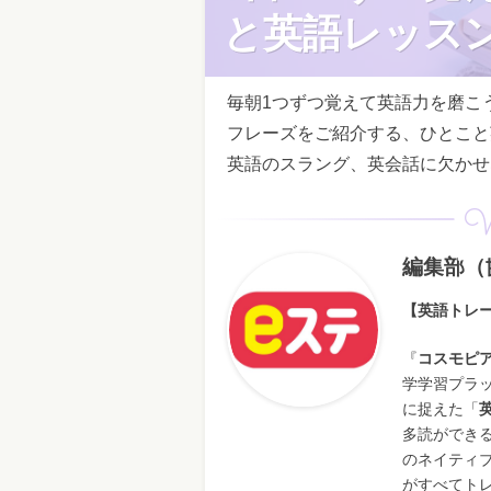
と英語レッス
毎朝1つずつ覚えて英語力を磨こ
フレーズをご紹介する、ひとこと
英語のスラング、英会話に欠かせ
W
編集部（
【英語トレー
『
コスモピア
学学習プラ
に捉えた「
多読ができ
のネイティ
がすべてト