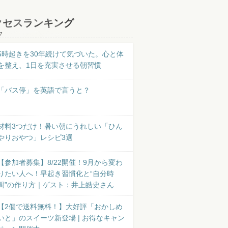
クセスランキング
7
5時起きを30年続けて気づいた。心と体
を整え、1日を充実させる朝習慣
「バス停」を英語で言うと？
材料3つだけ！暑い朝にうれしい「ひん
やりおやつ」レシピ3選
【参加者募集】8/22開催！9月から変わ
りたい人へ！早起き習慣化と“自分時
間”の作り方｜ゲスト：井上皓史さん
【2個で送料無料！】大好評「おかしめ
いと」のスイーツ新登場 | お得なキャン