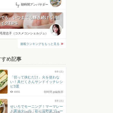
by:
朝時間アンバサダー
つでも、いつまでも輝き続ける♪朝
イクTIPS
毛登志子（コスメコンシェルジュ）
連載ランキングをもっと見る
すすめ記事
8/8 (土)
「切って挟むだけ」火を使わな
い！具だくさんサンドイッチレシ
ピ3選
4955
朝時間.jp編集部
8/8 (土)
せいろでモーニング！マーマレー
ド醤油タレの「彩り温野菜プレー
サヤ（せいろ料理インフルエンサー/栄養