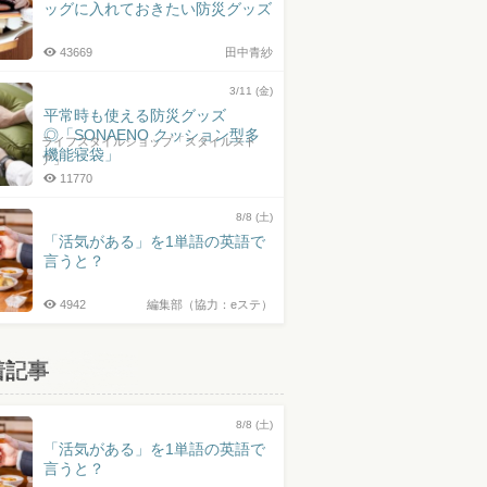
ッグに入れておきたい防災グッズ
43669
田中青紗
3/11 (金)
平常時も使える防災グッズ
◎「SONAENO クッション型多
ライフスタイルショップ「スタイルスト
機能寝袋」
ア」
11770
8/8 (土)
「活気がある」を1単語の英語で
言うと？
4942
編集部（協力：eステ）
着記事
8/8 (土)
「活気がある」を1単語の英語で
言うと？