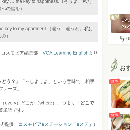
d the key … the key to happiness.（そうよ、私た
福への鍵を）
い
のメ
 find the key to my apartment.（違う、違うわ。私は
なの）
by:
稲
：コスモピア編集部
VOA Learning English
より
お
らどう？
」「～しようよ」という意味で、相手
NEW
フレーズ。
（every）どこか（where）、つまり「
どこで
英単語です♪
NEW
式提供：
コスモピアeステーション「eステ」
）