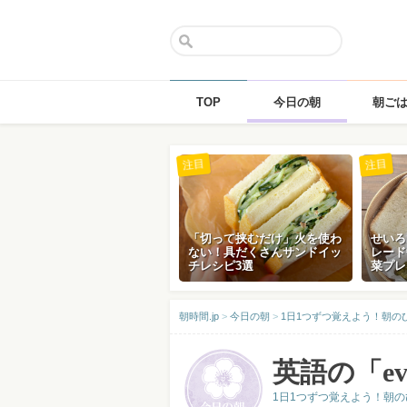
TOP
今日の朝
朝ご
Skip
注目
注目
to
content
「切って挟むだけ」火を使わ
せいろ
ない！具だくさんサンドイッ
レード
チレシピ3選
菜プレ
朝時間.jp
>
今日の朝
>
1日1つずつ覚えよう！朝の
英語の「ev
1日1つずつ覚えよう！朝