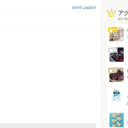
朝時間.jp編集部
ア
8/1
〜
8/