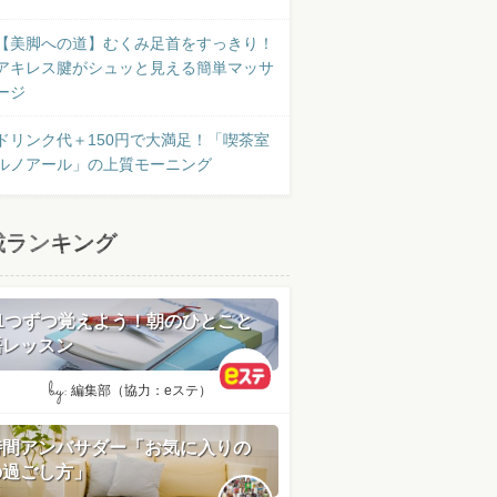
【美脚への道】むくみ足首をすっきり！
アキレス腱がシュッと見える簡単マッサ
ージ
ドリンク代＋150円で大満足！「喫茶室
ルノアール」の上質モーニング
載ランキング
日1つずつ覚えよう！朝のひとこと
語レッスン
by:
編集部（協力：eステ）
時間アンバサダー「お気に入りの
の過ごし方」