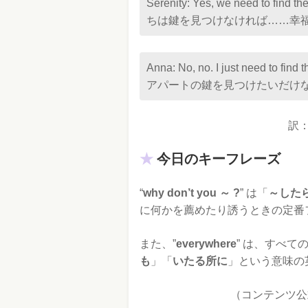
Serenity: Yes, we need to fin
ちは鍵を見つけなければ……幸
Anna: No, no. I just need to
アパートの鍵を見つけたいだけ
訳
今日のキーフレーズ
“
why don’t you ～ ?
” は「
～した
に何かを薦めたり誘うときの定番
また、”
everywhere
” は、すべての
も
」「
いたる所に
」という意味の
（コンテンツ公