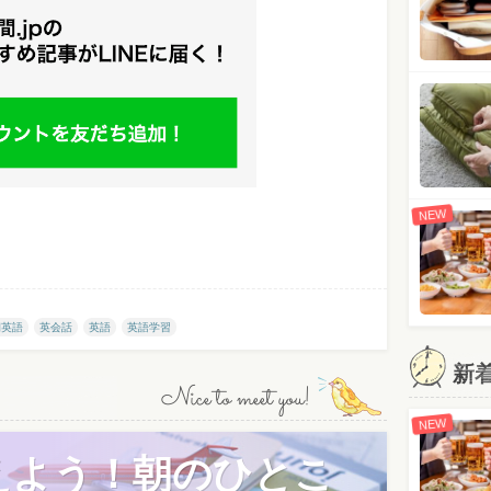
NEW
朝英語
英会話
英語
英語学習
新
Nice to meet you!
NEW
えよう！朝のひとこ