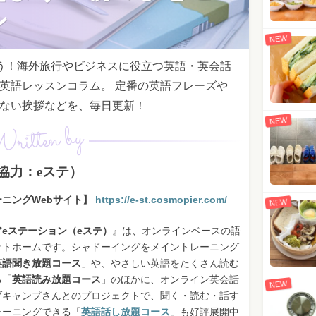
ン
NEW
う！海外旅行やビジネスに役立つ英語・英会話
英語レッスンコラム。 定番の英語フレーズや
ない挨拶などを、毎日更新！
NEW
ritten by
協力：eステ）
ニングWebサイト】
https://e-st.cosmopier.com/
NEW
eステーション（eステ）
』は、オンラインベースの語
ットホームです。シャドーイングをメイントレーニング
英語聞き放題コース
」や、やさしい英語をたくさん読む
る「
英語読み放題コース
」のほかに、オンライン英会話
NEW
ブキャンプさんとのプロジェクトで、聞く・読む・話す
レーニングできる「
英語話し放題コース
」も好評展開中