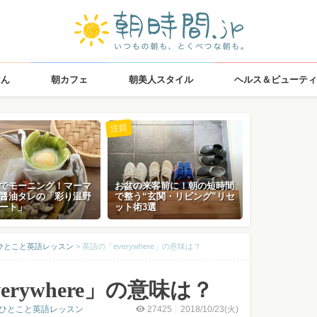
はん
朝カフェ
朝美人スタイル
ヘルス＆ビューティ
注目
でモーニング！マーマ
お盆の来客前に！朝の短時間
醤油タレの「彩り温野
で整う“玄関・リビング”リセ
ート」
ット術3選
ひとこと英語レッスン
>
英語の「everywhere」の意味は？
erywhere」の意味は？
のひとこと英語レッスン
27425
2018/10/23(火)