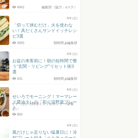
4942
編集部（協力：eステ）
8/8 (土)
「切って挟むだけ」火を使わな
い！具だくさんサンドイッチレシ
ピ3選
4955
朝時間.jp編集部
8/8 (土)
お盆の来客前に！朝の短時間で整
う“玄関・リビング”リセット術3
選
431
朝時間.jp編集部
8/8 (土)
せいろでモーニング！マーマレー
ド醤油タレの「彩り温野菜プレー
サヤ（せいろ料理インフルエンサー/栄養
ト」
士）
860
8/8 (土)
風だけじゃ足りない猛暑日に！冷
却プレート付き「ペルチェクール