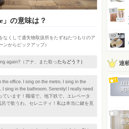
ere」の意味は？
BLOG
をなくして遺失物取扱所をたずねたつもりのア
ーンからピックアップ♪
ing again?（アナ、また歌っ
たらどう？）
連
in the office. I sing on the metro. I sing in the
1
. I sing in the bathroom. Serenity! I really need
英
っています！職場で。地下鉄で。エレベータ
風呂で歌うわ。セレニティ！私は本当に鍵を見
朝
朝