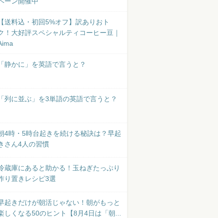
ペーン開催中
【送料込・初回5%オフ】訳ありおト
ク！大好評スペシャルティコーヒー豆｜
Aima
「静かに」を英語で言うと？
「列に並ぶ」を3単語の英語で言うと？
朝4時・5時台起きを続ける秘訣は？早起
きさん4人の習慣
冷蔵庫にあると助かる！玉ねぎたっぷり
作り置きレシピ3選
早起きだけが朝活じゃない！朝がもっと
楽しくなる50のヒント【8月4日は「朝...