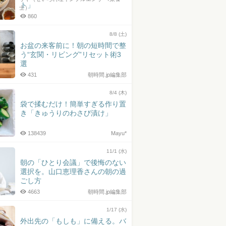
ト」
士）
860
8/8 (土)
お盆の来客前に！朝の短時間で整
う“玄関・リビング”リセット術3
選
431
朝時間.jp編集部
8/4 (木)
袋で揉むだけ！簡単すぎる作り置
き「きゅうりのわさび漬け」
138439
Mayu*
11/1 (水)
朝の「ひとり会議」で後悔のない
選択を。山口恵理香さんの朝の過
ごし方
4663
朝時間.jp編集部
1/17 (水)
外出先の「もしも」に備える。バ