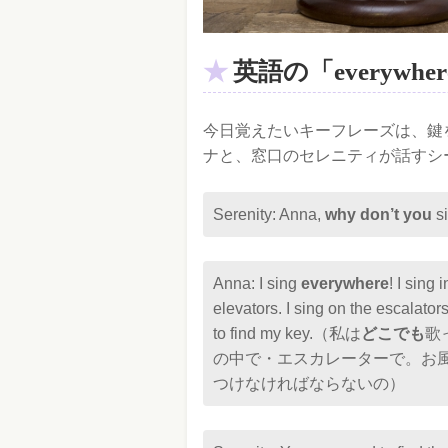
英語の「everywh
今日覚えたいキーフレーズは、鍵
ナと、窓口のセレニティが話すシ
Serenity: Anna,
why don’t you
s
Anna: I sing
everywhere
! I sing 
elevators. I sing on the escalators
to find my key.（私は
どこでも
歌
の中で・エスカレーターで。お
つけなければならないの）