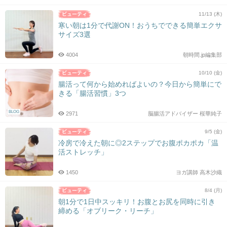
11/13 (木)
寒い朝は1分で代謝ON！おうちでできる簡単エクサ
サイズ3選
4004
朝時間.jp編集部
10/10 (金)
腸活って何から始めればよいの？今日から簡単にで
きる「腸活習慣」3つ
BLOG
2971
脳腸活アドバイザー 桜華純子
9/5 (金)
冷房で冷えた朝に◎2ステップでお腹ポカポカ「温
活ストレッチ」
1450
ヨガ講師 高木沙織
8/4 (月)
朝1分で1日中スッキリ！お腹とお尻を同時に引き
締める「オブリーク・リーチ」