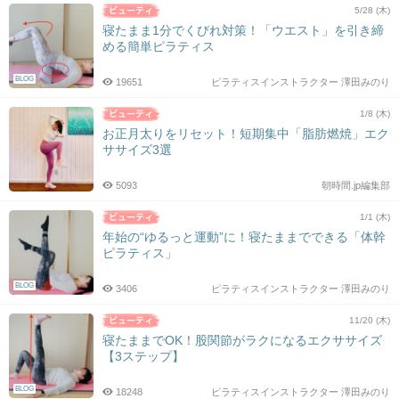
5/28 (木)
寝たまま1分でくびれ対策！「ウエスト」を引き締
める簡単ピラティス
BLOG
19651
ピラティスインストラクター 澤田みのり
1/8 (木)
お正月太りをリセット！短期集中「脂肪燃焼」エク
ササイズ3選
5093
朝時間.jp編集部
1/1 (木)
年始の“ゆるっと運動”に！寝たままでできる「体幹
ピラティス」
BLOG
3406
ピラティスインストラクター 澤田みのり
11/20 (木)
寝たままでOK！股関節がラクになるエクササイズ
【3ステップ】
BLOG
18248
ピラティスインストラクター 澤田みのり