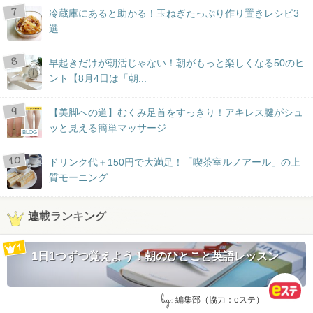
冷蔵庫にあると助かる！玉ねぎたっぷり作り置きレシピ3
選
早起きだけが朝活じゃない！朝がもっと楽しくなる50のヒ
ント【8月4日は「朝...
【美脚への道】むくみ足首をすっきり！アキレス腱がシュ
ッと見える簡単マッサージ
BLOG
ドリンク代＋150円で大満足！「喫茶室ルノアール」の上
質モーニング
連載ランキング
1日1つずつ覚えよう！朝のひとこと英語レッスン
by:
編集部（協力：eステ）