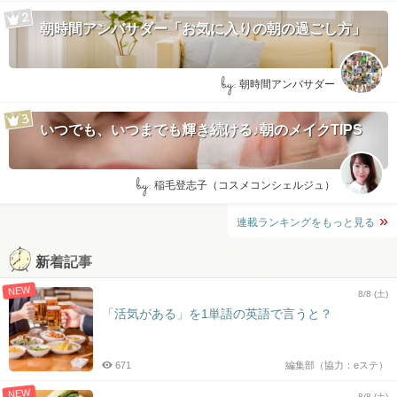
朝時間アンバサダー「お気に入りの朝の過ごし方」
by:
朝時間アンバサダー
いつでも、いつまでも輝き続ける♪朝のメイクTIPS
by:
稲毛登志子（コスメコンシェルジュ）
連載ランキングをもっと見る
新着記事
NEW
8/8 (土)
「活気がある」を1単語の英語で言うと？
671
編集部（協力：eステ）
NEW
8/8 (土)