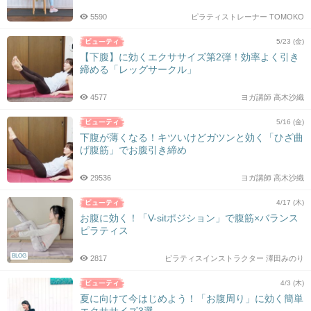
5590
ピラティストレーナー TOMOKO
5/23 (金)
【下腹】に効くエクササイズ第2弾！効率よく引き
締める「レッグサークル」
4577
ヨガ講師 高木沙織
5/16 (金)
下腹が薄くなる！キツいけどガツンと効く「ひざ曲
げ腹筋」でお腹引き締め
29536
ヨガ講師 高木沙織
4/17 (木)
お腹に効く！「V-sitポジション」で腹筋×バランス
ピラティス
BLOG
2817
ピラティスインストラクター 澤田みのり
4/3 (木)
夏に向けて今はじめよう！「お腹周り」に効く簡単
エクササイズ3選