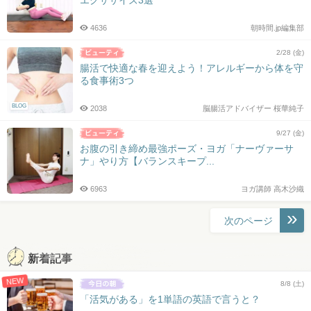
4636
朝時間.jp編集部
2/28 (金)
腸活で快適な春を迎えよう！アレルギーから体を守
る食事術3つ
BLOG
2038
脳腸活アドバイザー 桜華純子
9/27 (金)
お腹の引き締め最強ポーズ・ヨガ「ナーヴァーサ
ナ」やり方【バランスキープ...
6963
ヨガ講師 高木沙織
投
次のページ
稿
ナ
新着記事
ビ
NEW
ゲ
8/8 (土)
ー
「活気がある」を1単語の英語で言うと？