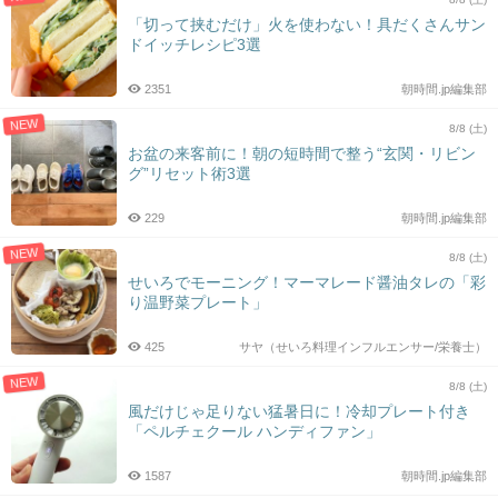
「切って挟むだけ」火を使わない！具だくさんサン
ドイッチレシピ3選
2351
朝時間.jp編集部
NEW
8/8 (土)
お盆の来客前に！朝の短時間で整う“玄関・リビン
グ”リセット術3選
229
朝時間.jp編集部
NEW
8/8 (土)
せいろでモーニング！マーマレード醤油タレの「彩
り温野菜プレート」
425
サヤ（せいろ料理インフルエンサー/栄養士）
NEW
8/8 (土)
風だけじゃ足りない猛暑日に！冷却プレート付き
「ペルチェクール ハンディファン」
1587
朝時間.jp編集部