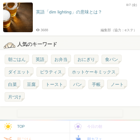
8/7 (金)
英語「dim lighting」の意味とは？
3688
編集部（協力：eステ）
人気のキーワード
朝ごはん
英語
お弁当
おにぎり
食パン
ダイエット
ピラティス
ホットケーキミックス
白菜
豆腐
トースト
パン
手帳
ノート
片づけ
TOP
今日の朝
朝ごはん
朝カフェ