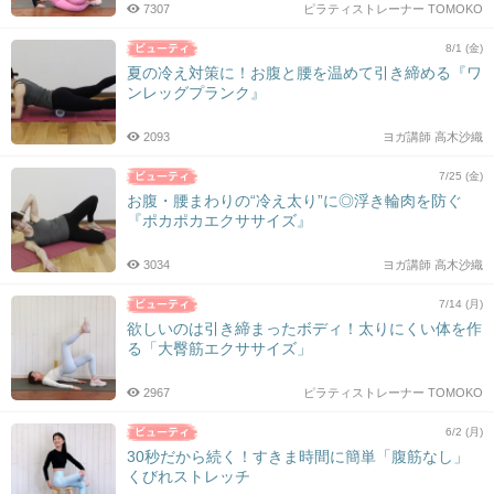
7307
ピラティストレーナー TOMOKO
8/1 (金)
夏の冷え対策に！お腹と腰を温めて引き締める『ワ
ンレッグプランク』
2093
ヨガ講師 高木沙織
7/25 (金)
お腹・腰まわりの“冷え太り”に◎浮き輪肉を防ぐ
『ポカポカエクササイズ』
3034
ヨガ講師 高木沙織
7/14 (月)
欲しいのは引き締まったボディ！太りにくい体を作
る「大臀筋エクササイズ」
2967
ピラティストレーナー TOMOKO
6/2 (月)
30秒だから続く！すきま時間に簡単「腹筋なし」
くびれストレッチ