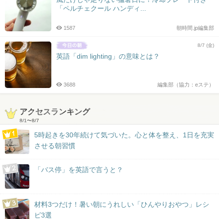
「ペルチェクール ハンディ...
1587
朝時間.jp編集部
8/7 (金)
英語「dim lighting」の意味とは？
3688
編集部（協力：eステ）
アクセスランキング
8/1
〜
8/7
5時起きを30年続けて気づいた。心と体を整え、1日を充実
させる朝習慣
「バス停」を英語で言うと？
材料3つだけ！暑い朝にうれしい「ひんやりおやつ」レシ
ピ3選