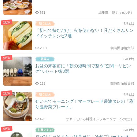
シ
ョ
671
編集部（協力：eステ）
ン
NEW
8/8 (土)
「切って挟むだけ」火を使わない！具だくさんサン
ドイッチレシピ3選
2351
朝時間.jp編集部
NEW
8/8 (土)
お盆の来客前に！朝の短時間で整う“玄関・リビン
グ”リセット術3選
229
朝時間.jp編集部
NEW
8/8 (土)
せいろでモーニング！マーマレード醤油タレの「彩
り温野菜プレート」
425
サヤ（せいろ料理インフルエンサー/栄養士）
NEW
8/8 (土)
風だけじゃ足りない猛暑日に！冷却プレート付き