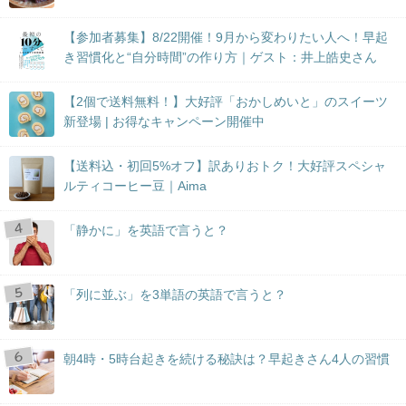
【参加者募集】8/22開催！9月から変わりたい人へ！早起
き習慣化と“自分時間”の作り方｜ゲスト：井上皓史さん
【2個で送料無料！】大好評「おかしめいと」のスイーツ
新登場 | お得なキャンペーン開催中
【送料込・初回5%オフ】訳ありおトク！大好評スペシャ
ルティコーヒー豆｜Aima
「静かに」を英語で言うと？
「列に並ぶ」を3単語の英語で言うと？
朝4時・5時台起きを続ける秘訣は？早起きさん4人の習慣