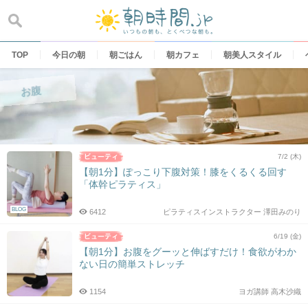
Skip
to
content
TOP
今日の朝
朝ごはん
朝カフェ
朝美人スタイル
お腹
7/2 (木)
【朝1分】ぽっこり下腹対策！膝をくるくる回す
「体幹ピラティス」
BLOG
6412
ピラティスインストラクター 澤田みのり
6/19 (金)
【朝1分】お腹をグーッと伸ばすだけ！食欲がわか
ない日の簡単ストレッチ
1154
ヨガ講師 高木沙織